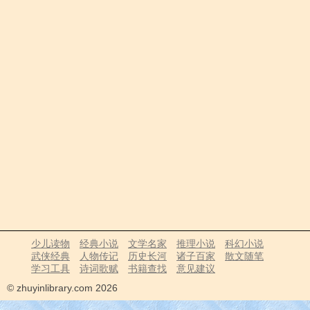
少儿读物
经典小说
文学名家
推理小说
科幻小说
武侠经典
人物传记
历史长河
诸子百家
散文随笔
学习工具
诗词歌赋
书籍查找
意见建议
© zhuyinlibrary.com 2026