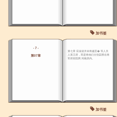
加书签
- 7 -
第七章 应渝浚并未将越至� 等人关
人英王府，而是将他们分别囚禁在将
第07章
军府前院两 间厢房内。
加书签