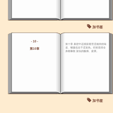
加书签
- 10 -
第十章 鼻腔中还残留着苦涩难抑的味
道、喉咙也在干涩发热。织初觉得全
第10章
身都像散 架似的酸痛、疲累。
加书签