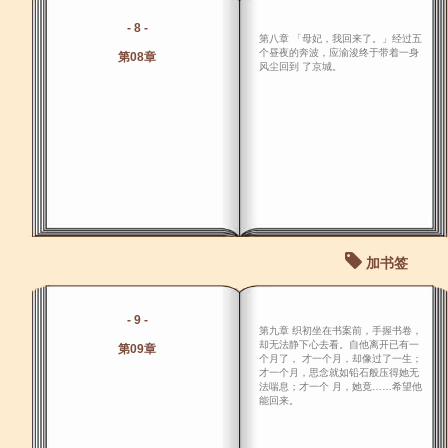
- 8 -
第八章 「母妃，我回来了。」经过五
个昼夜的奔波，应渝浚终于带着一身
第08章
风尘回到 了京城。
加书签
- 9 -
第九章 织初坐在书案前，手握书卷，
却无法静下心去看。自他离开已有一
第09章
个月了， 才一个月，却像过了一生；
才一个月，思念就如铅石般压得她无
法喘息；才一个 月，她竟……希望他
能回来。