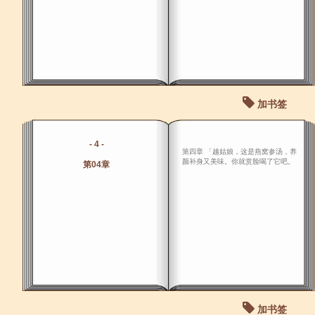
加书签
- 4 -
第四章 「越姑娘，这是燕窝参汤，养
颜补身又美味。你就赏脸喝了它吧。
第04章
加书签