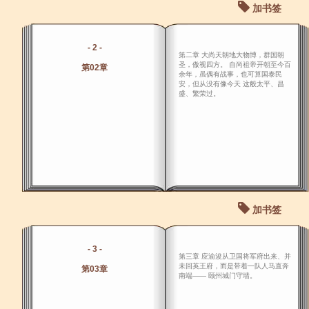
加书签
- 2 -
第二章 大尚天朝地大物博，群国朝
圣，傲视四方。 自尚祖帝开朝至今百
第02章
余年，虽偶有战事，也可算国泰民
安，但从没有像今天 这般太平、昌
盛、繁荣过。
加书签
- 3 -
第三章 应渝浚从卫国将军府出来、并
未回英王府，而是带着一队人马直奔
第03章
南端―― 颐州城门守墙。