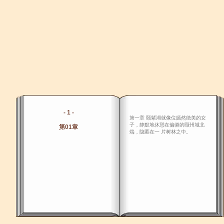
- 1 -
第一章 颐紫湖就像位嫣然绝美的女
子，静默地休憩在偏僻的颐州城北
第01章
端，隐匿在一 片树林之中。