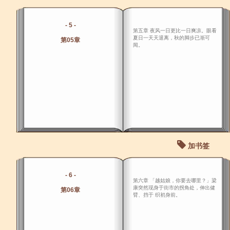
- 5 -
第五章 夜风一日更比一日爽凉。眼看
夏日一天天退离，秋的脚步已渐可
第05章
闻。
加书签
- 6 -
第六章 「越姑娘，你要去哪里？」梁
康突然现身于街市的拐角处，伸出健
第06章
臂、挡于 织初身前。