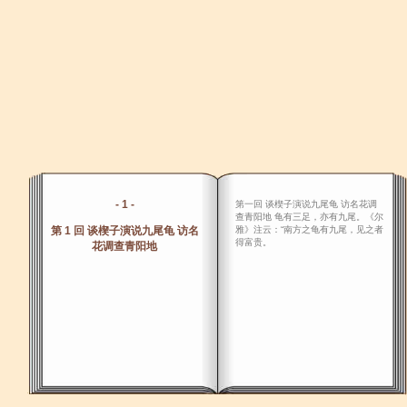
- 1 -
第一回 谈楔子演说九尾龟 访名花调
查青阳地 龟有三足，亦有九尾。《尔
第 1 回 谈楔子演说九尾龟 访名
雅》注云：“南方之龟有九尾，见之者
得富贵。
花调查青阳地