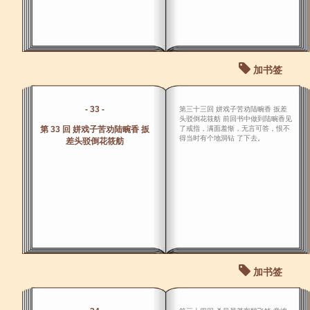
加书签
- 33 -
第三十三回 姘戏子苦劝陆畹香 扳差
头驳倒花筱舫 前回书中做到陆畹香见
第 33 回 姘戏子苦劝陆畹香 扳
了戒指，满面羞惭，无言可答，恨不
得当时有个地洞钻 了下去。
差头驳倒花筱舫
加书签