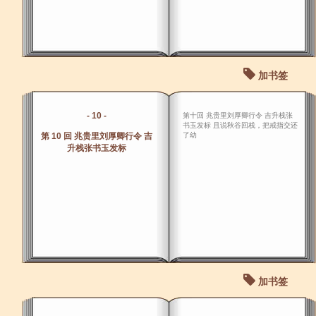
加书签
- 10 -
第十回 兆贵里刘厚卿行令 吉升栈张
书玉发标 且说秋谷回栈，把戒指交还
第 10 回 兆贵里刘厚卿行令 吉
了幼
升栈张书玉发标
加书签