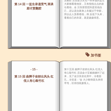
赏翻腔 且说金汉良见一班录遗的监生
第 14 回 一监生录遗受气 两承
大家都看着他笑，又有指指点点的谈
论着他，金 汉良那里想到是笑他自
差讨赏翻腔
己，还认是自家身上衣服过于华丽，
所以众人羡慕着他，倒 反低下头来，
看着自己的衣裳，甚是扬扬得意。
加书签
- 15 -
第十五回 曲辫子坐轿出风头 红倌人
有心敲竹杠 且说金小宝被娘姨叫了起
第 15 回 曲辫子坐轿出风头 红
来，见了金汉良坐在房中，冷着面
孔，冷笑道：“金 大少耐倒直头来得
倌人有心敲竹杠
早笃，区得倪呒拨客人。