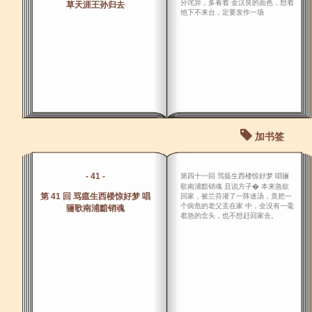
分诧异，多看着 金汉良的面色，想着
草天涯王孙归去
他下不来台，定要发作一场
加书签
- 41 -
第四十一回 骂瘟生西楼惊好梦 唱骊
歌南浦黯销魂 且说方子� 本来急欲
第 41 回 骂瘟生西楼惊好梦 唱
回家，被兰芬灌了一阵迷汤，竟把一
个病危的老父丢在家 中，全没有一毫
骊歌南浦黯销魂
着急的念头，也不想赶回家去。