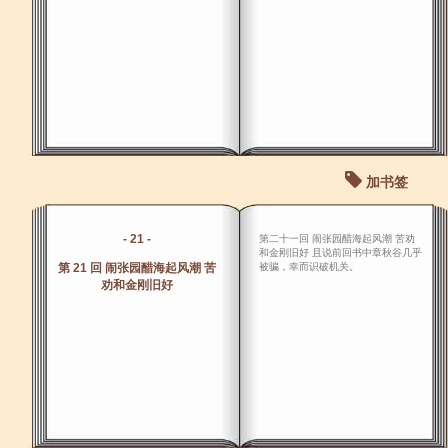
加书签
- 21 -
第二十一回 闹张园醋海起风潮 苦劝
和金刚旧好 且说前回书中章秋谷几乎
第 21 回 闹张园醋海起风潮 苦
被骗，幸而识破机关。
劝和金刚旧好