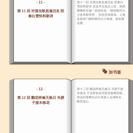
- 11 -
第十一回 对酒当歌忽逢旧友 阳春白
雪快和新诗 且说书玉抢步上前，把厚
第 11 回 对酒当歌忽逢旧友 阳
卿胸前衣服一把扭住道：“晓得耐刘大
少是有财有势， 倪也壳张格哉，上海
春白雪快和新诗
县新衙门随时耐刘大少格便，耐勿要
走嗫。
加书签
- 12 -
第十二回 翻花样偷天换日 吊膀子接
木移花 不说章秋谷同着贡春树回栈，
第 12 回 翻花样偷天换日 吊膀
再说刘厚卿自从打发家人去请秋谷，
略觉放心。
子接木移花