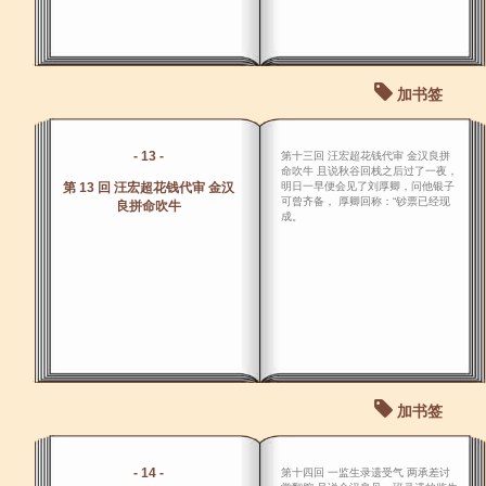
加书签
- 13 -
第十三回 汪宏超花钱代审 金汉良拼
命吹牛 且说秋谷回栈之后过了一夜，
第 13 回 汪宏超花钱代审 金汉
明日一早便会见了刘厚卿，问他银子
可曾齐备， 厚卿回称：“钞票已经现
良拼命吹牛
成。
加书签
- 14 -
第十四回 一监生录遗受气 两承差讨