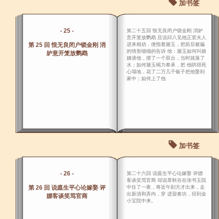
加书签
- 25 -
第二十五回 恨无良闭户锁金刚 消妒
意开笼放鹦鹉 且说邱八见他正室夫人
第 25 回 恨无良闭户锁金刚 消
进来相劝，便指着黛玉，把前后被骗
的情形细细的告诉 他：黛玉如何叫娘
妒意开笼放鹦鹉
姨请他，摆了一个双台，当时就落了
水；如何黛玉竭力奉承，把 他哄得死
心塌地，花了二万几千银子把他娶到
家中；如何上了他
加书签
- 26 -
第二十六回 说瘟生平心论嫁娶 评嫖
客谈笑骂官商 却说章秋谷在张书玉院
第 26 回 说瘟生平心论嫁娶 评
中住了一夜，将近午刻方才出来，走
出新清和弄内，穿 进迎春坊，径到金
嫖客谈笑骂官商
小宝院中来。