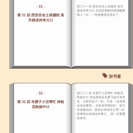
- 31 -
第三十一回 西安坊名士讲嫖经 高升
栈优伶夸大口 且说贡春树说得陆畹香
第 31 回 西安坊名士讲嫖经 高
面上一红，一扭身跑进后房去了。
升栈优伶夸大口
加书签
- 32 -
第三十二回 吊膀子小丑帮忙 掉枪花
秋娘中计 却说章秋谷见赛飞珠不肯答
第 32 回 吊膀子小丑帮忙 掉枪
应，又附耳说了一回，又道：“这是我
央你的事情， 你若肯帮我的忙，我只
花秋娘中计
有感激你的，那有反来怪你之理？你
若果然办得成这件事儿， 我一定重重
的谢你。