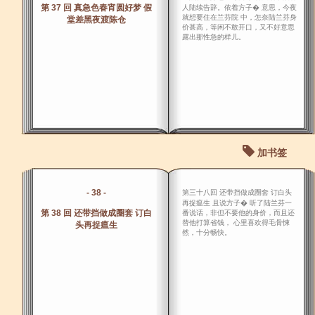
第 37 回 真急色春宵圆好梦 假
人陆续告辞。依着方子� 意思，今夜
就想要住在兰芬院 中，怎奈陆兰芬身
堂差黑夜渡陈仓
价甚高，等闲不敢开口，又不好意思
露出那性急的样儿。
加书签
- 38 -
第三十八回 还带挡做成圈套 订白头
再捉瘟生 且说方子� 听了陆兰芬一
第 38 回 还带挡做成圈套 订白
番说话，非但不要他的身价，而且还
替他打算省钱， 心里喜欢得毛骨悚
头再捉瘟生
然，十分畅快。