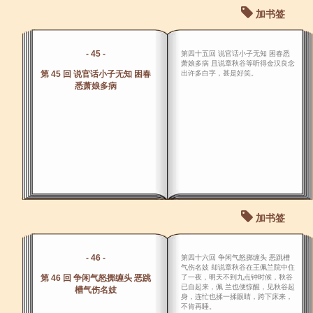
加书签
- 45 -
第四十五回 说官话小子无知 困春悉
萧娘多病 且说章秋谷等听得金汉良念
第 45 回 说官话小子无知 困春
出许多白字，甚是好笑。
悉萧娘多病
加书签
- 46 -
第四十六回 争闲气怒掷缠头 恶跳槽
气伤名妓 却说章秋谷在王佩兰院中住
第 46 回 争闲气怒掷缠头 恶跳
了一夜，明天不到九点钟时候，秋谷
已自起来，佩 兰也便惊醒，见秋谷起
槽气伤名妓
身，连忙也揉一揉眼睛，跨下床来，
不肯再睡。