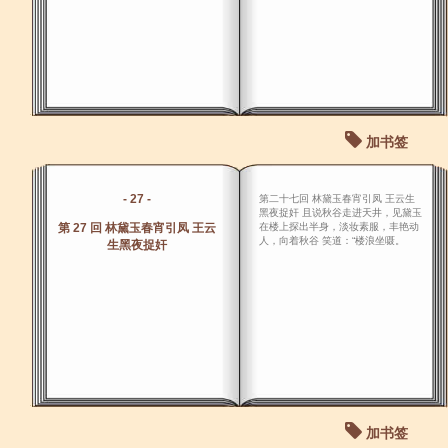
加书签
- 27 -
第二十七回 林黛玉春宵引凤 王云生
黑夜捉奸 且说秋谷走进天井，见黛玉
第 27 回 林黛玉春宵引凤 王云
在楼上探出半身，淡妆素服，丰艳动
人，向着秋谷 笑道：“楼浪坐嗫。
生黑夜捉奸
加书签