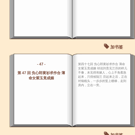
加书签
- 47 -
第四十七回 负心郎黄衫求作合 薄命
女紫玉竟成姻 却说刘贵见兰芬的样儿
第 47 回 负心郎黄衫求作合 薄
不像，未见得肯嫁人，心上不免着急
起来，只得候陆兰 芬起来之后，正在
命女紫玉竟成姻
对镜梳头，一步步的踅上楼梯，走到
房内，立在一旁。
加书签