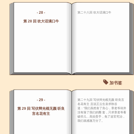
- 28 -
第二十八回 吹大话满口牛
第 28 回 吹大话满口牛
加书签
- 29 -
第二十九回 写伏辩光棍无颜 听良言
名花有主 且说王云生哀求秋谷
第 29 回 写伏辩光棍无颜 听良
道：“我们虽然丧了良心，章老爷却并
没有落了我们的圈 套，只求章老爷看
言名花有主
破些儿，高抬贵手，免了送官究治，
我们就感激万分了。