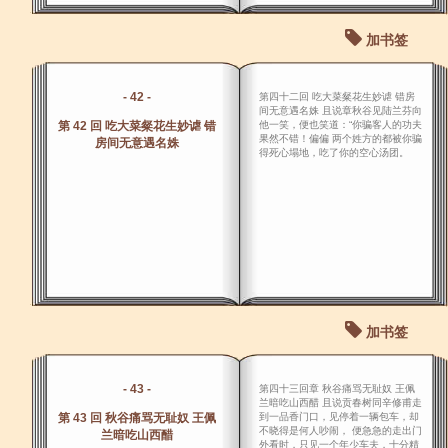
加书签
- 42 -
第四十二回 吃大菜粲花生妙谑 错房
间无意遇名姝 且说章秋谷见陆兰芬向
第 42 回 吃大菜粲花生妙谑 错
他一笑，便也笑道：“你骗客人的功夫
果然不错！偏偏 两个姓方的都被你骗
房间无意遇名姝
得死心塌地，吃了你的空心汤团。
加书签
- 43 -
第四十三回章 秋谷痛骂无耻奴 王佩
兰暗吃山西醋 且说贡春树同辛修甫走
第 43 回 秋谷痛骂无耻奴 王佩
到一品香门口，见停着一辆包车，却
不晓得是何人吵闹， 便急急的走出门
兰暗吃山西醋
外看时，只见一个年少车夫，十分精