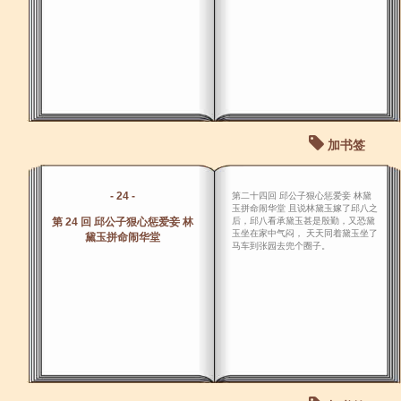
加书签
- 24 -
第二十四回 邱公子狠心惩爱妾 林黛
玉拼命闹华堂 且说林黛玉嫁了邱八之
第 24 回 邱公子狠心惩爱妾 林
后，邱八看承黛玉甚是殷勤，又恐黛
玉坐在家中气闷， 天天同着黛玉坐了
黛玉拼命闹华堂
马车到张园去兜个圈子。