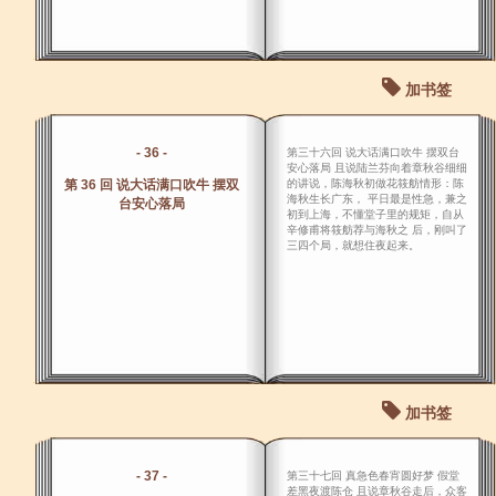
加书签
- 36 -
第三十六回 说大话满口吹牛 摆双台
安心落局 且说陆兰芬向着章秋谷细细
第 36 回 说大话满口吹牛 摆双
的讲说，陈海秋初做花筱舫情形：陈
海秋生长广东， 平日最是性急，兼之
台安心落局
初到上海，不懂堂子里的规矩，自从
辛修甫将筱舫荐与海秋之 后，刚叫了
三四个局，就想住夜起来。
加书签
- 37 -
第三十七回 真急色春宵圆好梦 假堂
差黑夜渡陈仓 且说章秋谷走后，众客