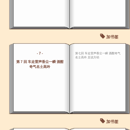
加书签
- 7 -
第七回 车走雷声香尘一瞬 酒酣奇气
名士高吟 且说方幼
第 7 回 车走雷声香尘一瞬 酒酣
奇气名士高吟
加书签