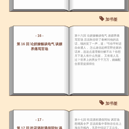
加书签
- 16 -
第十六回 论妍媸畅谈电气 谈嫖界痛
骂官场 且说秋谷听了春树问他的说
第 16 回 论妍媸畅谈电气 谈嫖
话，嗤的笑了一声，道：“亏你平时还
自命通人， 怎么迷信起稗官野史家的
界痛骂官场
话来，连这点道理都分解不出？你想
月下老人有什么凭据， 又有谁人见
过？世界上的男女千千万万，婚姻配
合那里捉摸得住
加书签
- 17 -
第十七回 吃花酒初遇假同知 讽官场
怒嘲真令尹 且说前集中章秋谷住在上
第 17 回 吃花酒初遇假同知 讽
海吉升栈内，无意中结识了王云生。