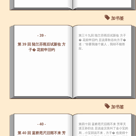
加书签
- 39 -
第三十九回 陆兰芬雨后试新妆 方子
� 花前申旧约 且说章秋谷向方子�
第 39 回 陆兰芬雨后试新妆 方
道：“你要我做个媒人，我却不能答
应。
子� 花前申旧约
加书签
- 40 -
第四十回 蓝桥咫尺旧雨不来 芳草天
涯王孙归去 且说金汉良叫了金小宝的
第 40 回 蓝桥咫尺旧雨不来 芳
局，小宝回说不来，方子� 也觉得十