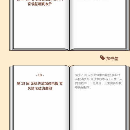
官场怒嘲真令尹
加书签
- 18 -
第十八回 设机关流氓传电报 卖风情
名妓访萧郎 且说章秋谷与王云生二人
第 18 回 设机关流氓传电报 卖
同住栈中，十分莫逆，云生便要与秋
谷换起帖来。
风情名妓访萧郎