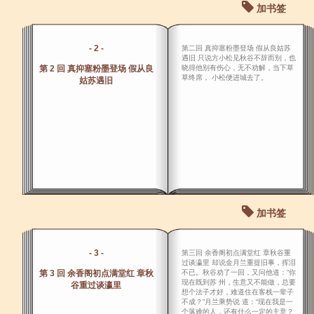
加书签
- 2 -
第二回 真抑塞粉墨登场 假从良姑苏
遇旧 只说方小松见秋谷不辞而别，也
第 2 回 真抑塞粉墨登场 假从良
晓得他别有伤心，无不劝解，当下草
草终席， 小松便进城去了。
姑苏遇旧
加书签
- 3 -
第三回 余香阁初点满堂红 章秋谷重
过谈瀛里 却说金月兰重提旧事，挥泪
第 3 回 余香阁初点满堂红 章秋
不已。秋谷劝了一回，又问他道：“你
现在既到苏 州，生意又不能做，总要
谷重过谈瀛里
想个法子才好，难道住在客栈一辈子
不成？”月兰乘势说 道：“现在我是一
个落难的人，还有什么一定的主意？