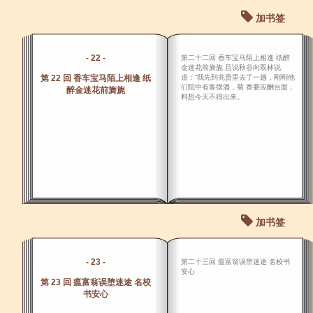
加书签
- 22 -
第二十二回 香车宝马陌上相逢 纸醉
金迷花前旖旎 且说秋谷向双林说
第 22 回 香车宝马陌上相逢 纸
道：“我先到兆贵里去了一趟，刚刚他
们院中有客摆酒，菊 香要应酬台面，
醉金迷花前旖旎
料想今天不得出来。
加书签
- 23 -
第二十三回 瘟富翁误堕迷途 名校书
安心
第 23 回 瘟富翁误堕迷途 名校
书安心