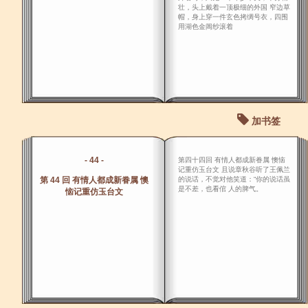
壮，头上戴着一顶极细的外国 窄边草
帽，身上穿一件玄色拷绸号衣，四围
用湖色金阊纱滚着
加书签
- 44 -
第四十四回 有情人都成新眷属 懊恼
记重仿玉台文 且说章秋谷听了王佩兰
第 44 回 有情人都成新眷属 懊
的说话，不觉对他笑道：“你的说话虽
是不差，也看倌 人的脾气。
恼记重仿玉台文