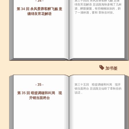
- 34 -
第三十四回 杀风景莽客醉飞觞 意缠
绵良宵花解语 且说陈海秋多喝了几杯
第 34 回 杀风景莽客醉飞觞 意
酒，醉眼朦胧，有些糊糊涂涂的，斟
了一满杯酒，要和 章秋谷对饮。
缠绵良宵花解语
加书签
- 35 -
第三十五回 暗提调碰和叫局 现开
销当面坍台 且说陈文仙听了章秋谷的
第 35 回 暗提调碰和叫局 现
说话，
开销当面坍台