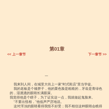
第01章
<< 上一章节
下一章节 >>
                                    一

    我来到人间，在城里大街上一家“时式鞋店”里当学徒。

    我的老板是个矮胖子，他的栗色脸是粗糙的，牙齿是青绿色
的，湿漉漉的眼睛长满眼屎。

我觉得他是个瞎子，为了证实这一点，我就做起鬼脸来。

    “不要出怪相，”他低声严厉地说。

    这对浑浊的眼睛看得我怪不好受；我不相信这种眼睛会瞧得