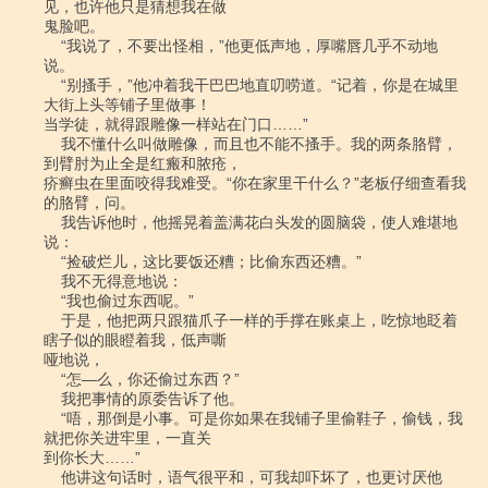
见，也许他只是猜想我在做

鬼脸吧。

    “我说了，不要出怪相，”他更低声地，厚嘴唇几乎不动地
说。

    “别搔手，”他冲着我干巴巴地直叨唠道。“记着，你是在城里
大街上头等铺子里做事！

当学徒，就得跟雕像一样站在门口……”

    我不懂什么叫做雕像，而且也不能不搔手。我的两条胳臂，
到臂肘为止全是红瘢和脓疮，

疥癣虫在里面咬得我难受。“你在家里干什么？”老板仔细查看我
的胳臂，问。

    我告诉他时，他摇晃着盖满花白头发的圆脑袋，使人难堪地
说：

    “捡破烂儿，这比要饭还糟；比偷东西还糟。”

    我不无得意地说：

    “我也偷过东西呢。”

    于是，他把两只跟猫爪子一样的手撑在账桌上，吃惊地眨着
瞎子似的眼瞪着我，低声嘶

哑地说，

    “怎―么，你还偷过东西？”

    我把事情的原委告诉了他。

    “唔，那倒是小事。可是你如果在我铺子里偷鞋子，偷钱，我
就把你关进牢里，一直关

到你长大……”

    他讲这句话时，语气很平和，可我却吓坏了，也更讨厌他