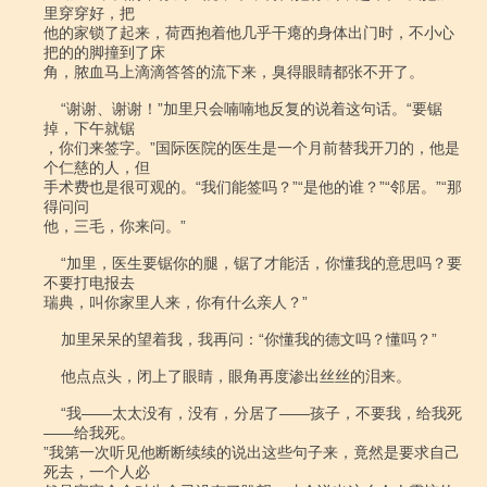
里穿穿好，把

他的家锁了起来，荷西抱着他几乎干瘪的身体出门时，不小心
把的的脚撞到了床

角，脓血马上滴滴答答的流下来，臭得眼睛都张不开了。

    “谢谢、谢谢！”加里只会喃喃地反复的说着这句话。“要锯
掉，下午就锯

，你们来签字。”国际医院的医生是一个月前替我开刀的，他是
个仁慈的人，但

手术费也是很可观的。“我们能签吗？”“是他的谁？”“邻居。”“那
得问问

他，三毛，你来问。”

    “加里，医生要锯你的腿，锯了才能活，你懂我的意思吗？要
不要打电报去

瑞典，叫你家里人来，你有什么亲人？”

    加里呆呆的望着我，我再问：“你懂我的德文吗？懂吗？”

    他点点头，闭上了眼睛，眼角再度渗出丝丝的泪来。

    “我――太太没有，没有，分居了――孩子，不要我，给我死
――给我死。

”我第一次听见他断断续续的说出这些句子来，竟然是要求自己
死去，一个人必
