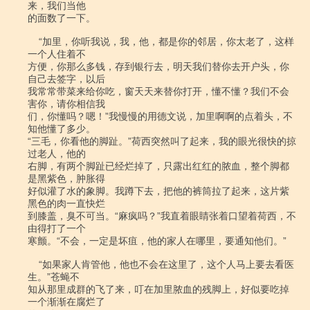
来，我们当他

的面数了一下。

    “加里，你听我说，我，他，都是你的邻居，你太老了，这样
一个人住着不

方便，你那么多钱，存到银行去，明天我们替你去开户头，你
自己去签字，以后

我常常带菜来给你吃，窗天天来替你打开，懂不懂？我们不会
害你，请你相信我

们，你懂吗？嗯！”我慢慢的用德文说，加里啊啊的点着头，不
知他懂了多少。

“三毛，你看他的脚趾。”荷西突然叫了起来，我的眼光很快的掠
过老人，他的

右脚，有两个脚趾已经烂掉了，只露出红红的脓血，整个脚都
是黑紫色，肿胀得

好似灌了水的象脚。我蹲下去，把他的裤筒拉了起来，这片紫
黑色的肉一直快烂

到膝盖，臭不可当。“麻疯吗？”我直着眼睛张着口望着荷西，不
由得打了一个

寒颤。“不会，一定是坏疽，他的家人在哪里，要通知他们。”

    “如果家人肯管他，他也不会在这里了，这个人马上要去看医
生。”苍蝇不

知从那里成群的飞了来，叮在加里脓血的残脚上，好似要吃掉
一个渐渐在腐烂了
