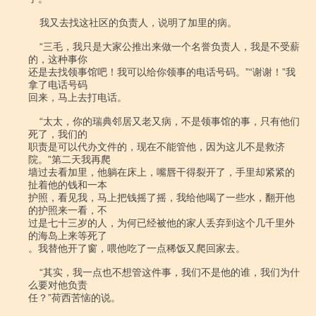
    我又去找这社区的负责人，说明了加里的病。

    “三毛，我只是大家公推出来做一个名誉负责人，我是不受薪
的，这种事你

还是去找领事馆吧！我可以给你领事的电话号码。”“谢谢！”我
拿了电话号码

回来，马上去打电话。

    “太太，你的瑞典邻居又老又病，不是领事馆的事，只有他们
死了，我们的

职责是可以代办文件的，现在不能管他，因为这儿不是救济
院。”第二天我再爬

墙过去看加里，他躺在床上，嘴唇干得裂开了，手里却紧紧的
扯着他的钱和一本

护照，看见我，马上把钱摇了摇，我给他喝了一些水，翻开他
的护照来一看，不

过是七十三岁的人，为何已经被他的家人丢弃到这个几千里外
的海岛上来等死了

。我替他开了窗，喂他吃了一点稀饭又爬回家去。

    “其实，我一点也不想管这件事，我们不是他的谁，我们为什
么要对他负责

任？”荷西苦恼的说。
