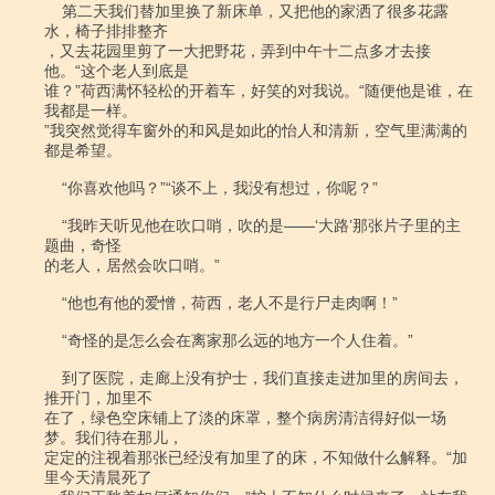
    第二天我们替加里换了新床单，又把他的家洒了很多花露
水，椅子排排整齐

，又去花园里剪了一大把野花，弄到中午十二点多才去接
他。“这个老人到底是

谁？”荷西满怀轻松的开着车，好笑的对我说。“随便他是谁，在
我都是一样。

”我突然觉得车窗外的和风是如此的怡人和清新，空气里满满的
都是希望。

    “你喜欢他吗？”“谈不上，我没有想过，你呢？”

    “我昨天听见他在吹口哨，吹的是――‘大路’那张片子里的主
题曲，奇怪

的老人，居然会吹口哨。”

    “他也有他的爱憎，荷西，老人不是行尸走肉啊！”

    “奇怪的是怎么会在离家那么远的地方一个人住着。”

    到了医院，走廊上没有护士，我们直接走进加里的房间去，
推开门，加里不

在了，绿色空床铺上了淡的床罩，整个病房清洁得好似一场
梦。我们待在那儿，

定定的注视着那张已经没有加里了的床，不知做什么解释。“加
里今天清晨死了
