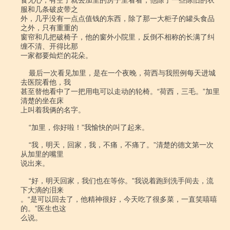
食无心，有空了就去加里的房子里看看，他除了一些陈旧的衣
服和几条破皮带之

外，几乎没有一点点值钱的东西，除了那一大柜子的罐头食品
之外，只有重重的

窗帘和几把破椅子，他的窗外小院里，反倒不相称的长满了纠
缠不清、开得比那

一家都要灿烂的花朵。

    最后一次看见加里，是在一个夜晚，荷西与我照例每天进城
去医院看他，我

甚至替他看中了一把用电可以走动的轮椅。“荷西，三毛。”加里
清楚的坐在床

上叫着我俩的名字。

    “加里，你好啦！”我愉快的叫了起来。

    “我，明天，回家，我，不痛，不痛了。”清楚的德文第一次
从加里的嘴里

说出来。

    “好，明天回家，我们也在等你。”我说着跑到洗手间去，流
下大滴的泪来

。“是可以回去了，他精神很好，今天吃了很多菜，一直笑嘻嘻
的。”医生也这

么说。
