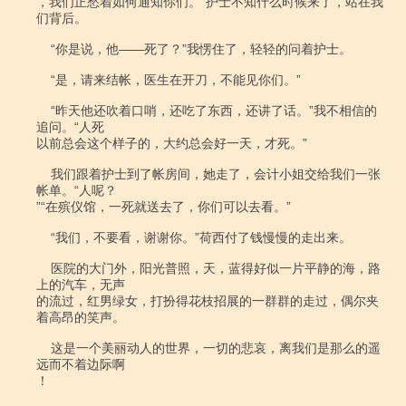
，我们正愁着如何通知你们。”护士不知什么时候来了，站在我
们背后。

    “你是说，他――死了？”我愣住了，轻轻的问着护士。

    “是，请来结帐，医生在开刀，不能见你们。”

    “昨天他还吹着口哨，还吃了东西，还讲了话。”我不相信的
追问。“人死

以前总会这个样子的，大约总会好一天，才死。”

    我们跟着护士到了帐房间，她走了，会计小姐交给我们一张
帐单。“人呢？

”“在殡仪馆，一死就送去了，你们可以去看。”

    “我们，不要看，谢谢你。”荷西付了钱慢慢的走出来。

    医院的大门外，阳光普照，天，蓝得好似一片平静的海，路
上的汽车，无声

的流过，红男绿女，打扮得花枝招展的一群群的走过，偶尔夹
着高昂的笑声。

    这是一个美丽动人的世界，一切的悲哀，离我们是那么的遥
远而不着边际啊

！
