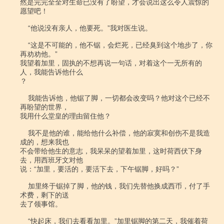
然是完完全全对生命已没有了盼望，才会说出这么令人震惊的
愿望吧！

    “他说没有亲人，他要死。”我对医生说。

    “这是不可能的，他不锯，会烂死，已经臭到这个地步了，你
再劝劝他。”

我望着加里，固执的不想再说一句话，对着这个一无所有的
人，我能告诉他什么

？

    我能告诉他，他锯了脚，一切都会改变吗？他对这个已经不
再盼望的世界，

我用什么堂皇的理由留住他？

    我不是他的谁，能给他什么补偿，他的寂寞和创伤不是我造
成的，想来我也

不会带给他生的意志，我呆呆的望着加里，这时荷西伏下身
去，用西班牙文对他

说：“加里，要活的，要活下去，下午锯脚，好吗？”

    加里终于锯掉了脚，他的钱，我们先替他换成西币，付了手
术费，剩下的送

去了领事馆。

    “快起床，我们去看看加里。”加里锯脚的第二天，我催着荷