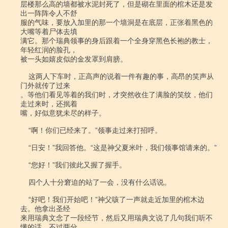
层楼那么高的墙都被水泥封死了，但是砌在里面的棺木还是发
出一阵阵令人不舒

服的气味，要放入加里的那一个墙洞是在底层，正张着黑色的
大嘴等着尸体去填

满它。那个瑞典领事的身后跟着一个全身穿黑色长袍的教士，
年轻红润的脸孔，

被一头如嬉皮似的金发罩到肩膀。

    这两人下车时，正高声的说着一件有趣的事，高昂的笑声从
门外就传了过来

。等他们看见等着的我们时，才突然收住了满脸的笑纹，他们
走过来时，还抿着

嘴，好似意犹未尽的样子。

    “啊！你们已经来了。”领事走过来打招呼。

    “日安！”我回答他。“这是神父夏米叶，我们领事馆请来的。”

    “您好！”我们彼此又握了握手。

    四个人十分窘迫的站了一会，没有什么话说。

    “好吧！我们开始吧！”神父咳了一声就走近加里的棺木边
去。他拿出圣经

来用瑞典文念了一段经节，然后又用瑞典文说了几句我们听不
懂的话，不过两分
