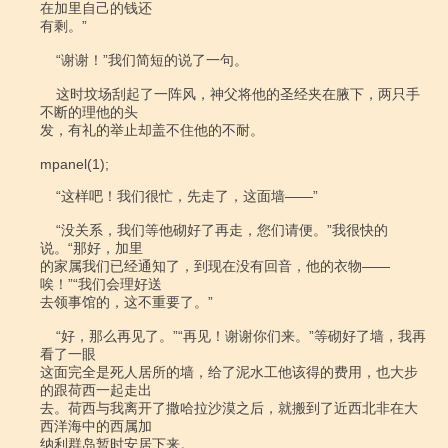
在加里自己的钱还

有剩。”

    “谢谢！”我们简短的说了一句。

    这时坟场刮起了一阵风，神父将他的圣经夹在腋下，两只手
不断的理他的头

发，有礼的举止却盖不住他的不耐。

mpanel(1);

    “这样吧！我们很忙，先走了，这面墙――”

    “没关系，我们等他砌好了再走，您们请便。”我很快的
说。“那好，加里

的家属我们已经通知了，到现在没有回音，他的衣物――
唉！”“我们会理好送

去领事馆的，这不重要了。”

    “好，那么再见了。”“再见！谢谢你们来。”等砌好了墙，我再
看了一眼

这面完全是死人居所的墙，给了泥水工他该得的费用，也大步
的跟荷西一起走出

去。荷西与我离开了撒哈拉沙漠之后，就搬到了近西北非在大
西洋海中的西属加

纳利群岛暂时安居下来。
