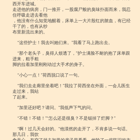
西开车进城。

走进他的病房，门一推开，一股腐尸般的臭味扑面而来，我忍
住呼吸走进去看他

，他没有什么知觉地醒着，床单上一大片殷红的脓血，有已经
干了的，也有从纱

布里新流出来的。

    “这些护士！我去叫她们来。”我看了马上跑出去。

    “那个老头子，臭得人烦透了，”护士满脸不耐的抱了床单跟
进来，粗手粗

脚的拉着加里刚刚动过大手术的身子。

    “小心一点！”荷西脱口说了一句。

    “我们去走廊里坐着吧！”我拉了荷西坐在外面，一会儿医生
走过来，我站

了起来。

    “加里还好吧？请问。”我低声下气的问。

    “不错！不错！”“怎么还是很臭？不是锯掉了烂脚？”

    “啊！过几天会好的。”他漠然的走开了，不肯多说一句话。
那几日，我饮
