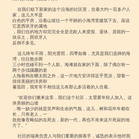
    在我们租下新家的这个沿海的社区里，住着大约一百多户人
家，这儿大半是

白色的平房，沿着山坡往一个平静的小海湾里建筑下去。虽说
它是西班牙的属地

，我们住的地方却完完全全是北欧人来度假、退休、居留的一
块乐土，西班牙人

反倒不多见。

    这儿终年不雨，阳光普照，四季如春，尤其是我们选择的海
湾，往往散步两

三小时也碰不到一个人影。海滩就在家的下面，除了偶尔有一
两个步伐蹒跚的老

人拖着狗在晒太阳之外，这一片地方安详得近乎荒凉，望着一
排排美丽的洋房和

蕃茄田，我常常不相信这儿有那么多活着的人住着。

    “欢迎你们搬来这里，我们这个社区，太需要年轻人加入。这
块美丽的山坡

，唯一缺少的就是笑声和生命的气氛，这儿，树和花年年都在
长，只有老人，一

批批像苍蝇似的在死去，新的一代，再也不肯来这片死寂的地
方了。”

    社区的瑞典负责人与我们重重的握着手，诚恳的表示他对我