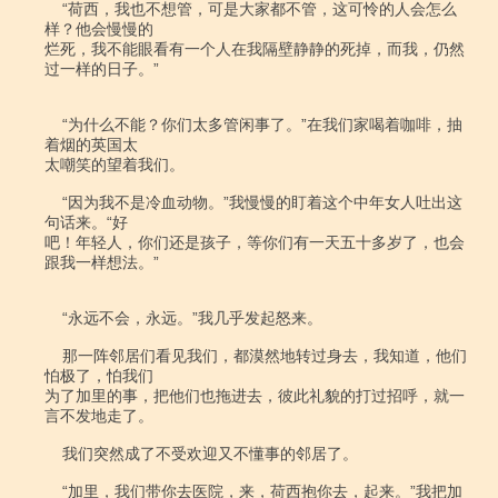
    “荷西，我也不想管，可是大家都不管，这可怜的人会怎么
样？他会慢慢的

烂死，我不能眼看有一个人在我隔壁静静的死掉，而我，仍然
过一样的日子。”

    “为什么不能？你们太多管闲事了。”在我们家喝着咖啡，抽
着烟的英国太

太嘲笑的望着我们。

    “因为我不是冷血动物。”我慢慢的盯着这个中年女人吐出这
句话来。“好

吧！年轻人，你们还是孩子，等你们有一天五十多岁了，也会
跟我一样想法。”

    “永远不会，永远。”我几乎发起怒来。

    那一阵邻居们看见我们，都漠然地转过身去，我知道，他们
怕极了，怕我们

为了加里的事，把他们也拖进去，彼此礼貌的打过招呼，就一
言不发地走了。

    我们突然成了不受欢迎又不懂事的邻居了。

    “加里，我们带你去医院，来，荷西抱你去，起来。”我把加