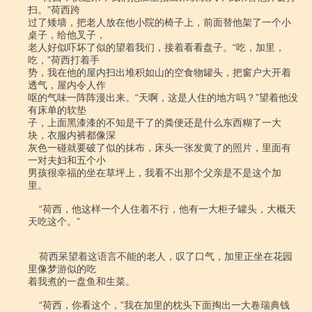
扫。”荷西跨

过了矮墙，把老人放在他小院的椅子上，前面替他架了一个小
桌子，给他叉子，

老人好似吓坏了似的望着我们，接着看看盘子。“吃，加里，
吃，”荷西打着手

势，我在他的屋内扫出堆积如山的空食物罐头，把窗户大开着
透气，屋内令人作

呕的气味一阵阵漫出来。“天啊，这是人住的地方吗？”望着他没
有床单的软垫

子，上面黑漆漆的不知是干了的粪便还是什么东西糊了一大
块，衣服内裤都像深

灰色一碰就要破了似的抹布，床头一张发黄了的照片，里面有
一对夫妇和五个小

男孩很幸福的坐在草坪上，我看不出那个父亲是不是这个加
里。

    “荷西，他这样一个人住着不行，他有一大柜子罐头，大概天
天吃这个。”

    荷西呆望着这语言不能的老人，叹了口气，加里正坐在花园
里像梦游似的吃

着我煮的一盘鱼和生菜。

    “荷西，你看这个，”我在加里的枕头下面掏出一大卷瑞典钱