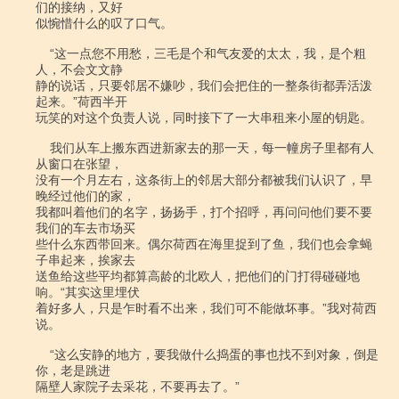
们的接纳，又好

似惋惜什么的叹了口气。

    “这一点您不用愁，三毛是个和气友爱的太太，我，是个粗
人，不会文文静

静的说话，只要邻居不嫌吵，我们会把住的一整条街都弄活泼
起来。”荷西半开

玩笑的对这个负责人说，同时接下了一大串租来小屋的钥匙。

    我们从车上搬东西进新家去的那一天，每一幢房子里都有人
从窗口在张望，

没有一个月左右，这条街上的邻居大部分都被我们认识了，早
晚经过他们的家，

我都叫着他们的名字，扬扬手，打个招呼，再问问他们要不要
我们的车去市场买

些什么东西带回来。偶尔荷西在海里捉到了鱼，我们也会拿蝇
子串起来，挨家去

送鱼给这些平均都算高龄的北欧人，把他们的门打得碰碰地
响。“其实这里埋伏

着好多人，只是乍时看不出来，我们可不能做坏事。”我对荷西
说。

    “这么安静的地方，要我做什么捣蛋的事也找不到对象，倒是
你，老是跳进

隔壁人家院子去采花，不要再去了。”
