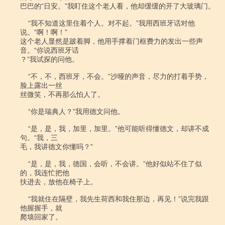
巴巴的“日安。”我盯住这个老人看，他却缓缓的开了大玻璃门。

    “我不知道这里住着个人。对不起。”我用西班牙话对他
说。“啊！啊！”

这个老人显然是跛着脚，他用手撑着门框费力的发出一些声
音。“你说西班牙话

？”我试探的问他。

    “不，不，西班牙，不会。”沙哑的声音，尽力的打着手势，
脸上露出一丝

丝微笑，不再那么怕人了。

    “你是瑞典人？”我用德文问他。

    “是，是，我，加里，加里。”他可能听得懂德文，却讲不成
句。“我，三

毛，我讲德文你懂吗？”

    “是，是，我，德国，会听，不会讲。”他好似站不住了似
的，我连忙把他

扶进去，放他在椅子上。

    “我就住在隔壁，我先生荷西和我住那边，再见！”说完我跟
他握握手，就

爬墙回家了。
