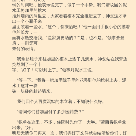
钟的时间吧，他表示说完了，做了一个手势。我们请坟园的泥
水工将加里的棺木

推到墙内的洞里去，大家看着棺木完全推进去了，神父这才拿
出一个小瓶子来，

里面装着一些水。“这个，你来洒吧！”他一面用手很小心的摸着
他的长发，一

面将水瓶交给我。“是家属要洒的？”“是，也不是。”领事耸耸
肩，一副无可

奈何的表情。

    我拿起瓶子来往加里的棺木上洒了几滴水，神父站在我旁边
突然划了一个十

字。“好了！可以封上了。”领事对泥水工说。

    “等一下。”我将一把加里院子里的花丢到他的棺材上去，泥
水工这才一块

砖一块砖的封起墙来。

    我们四个人再度沉默的木立着，不知说什么好。

    “请问你们替加里付了多少医药费？”

    “帐单在这里，不多，住院时先付了一大半。”荷西将帐单拿
出来。“好，

明后天请你们再来一次，我们弄好了文件就会结清给你们，好