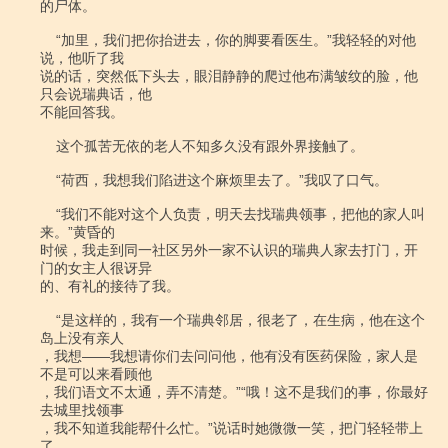
的尸体。

    “加里，我们把你抬进去，你的脚要看医生。”我轻轻的对他
说，他听了我

说的话，突然低下头去，眼泪静静的爬过他布满皱纹的脸，他
只会说瑞典话，他

不能回答我。

    这个孤苦无依的老人不知多久没有跟外界接触了。

    “荷西，我想我们陷进这个麻烦里去了。”我叹了口气。

    “我们不能对这个人负责，明天去找瑞典领事，把他的家人叫
来。”黄昏的

时候，我走到同一社区另外一家不认识的瑞典人家去打门，开
门的女主人很讶异

的、有礼的接待了我。

    “是这样的，我有一个瑞典邻居，很老了，在生病，他在这个
岛上没有亲人

，我想――我想请你们去问问他，他有没有医药保险，家人是
不是可以来看顾他

，我们语文不太通，弄不清楚。”“哦！这不是我们的事，你最好
去城里找领事

，我不知道我能帮什么忙。”说话时她微微一笑，把门轻轻带上
了。
