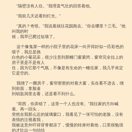
    “隔壁没有人住。”我理直气壮的回答着他。

    “我前几天还看到灯光。”

    “真的？奇怪。”我说着就往花园跑去。“你去哪里？三毛。”他
叫我的时

候，我早已爬过短墙了。

    这个像鬼屋一样的小院子里的花床一向开得好似一匹彩色的
缎子，我总是挑

白色的小菊花采，很少注意到那幢门窗紧闭，窗帘完全拉上的
房子里是不是有人

住，因为它那个气氛，不像是有生命的一幢住家，我几乎肯定
它是空的。

    我绕了一圈房子，窗帘密密的对着大窗，实在看不进去，绕
到前面，拿脸凑

到钥匙洞里去看，还是看不到什么。

    “荷西，你弄错了，这里一个人也没有。”我往家的方向喊
着。再一回头，

突然在我那么近的玻璃窗口，我看见了一张可怕的老脸，没有
表情的注视着我，

我被这意外吓得背脊都凉了，慢慢的转身对着他，口里很勉强
的才吐出一句结结
