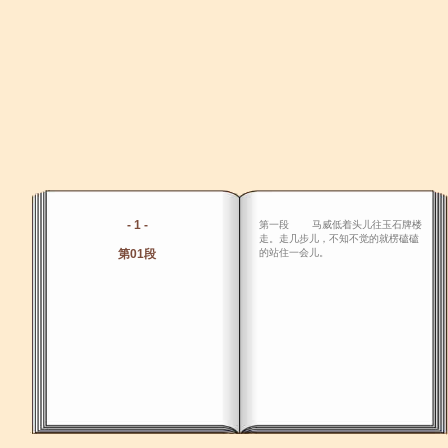
- 1 -
第一段 马威低着头儿往玉石牌楼
走。走几步儿，不知不觉的就楞磕磕
第01段
的站住一会儿。