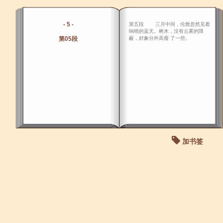
- 5 -
第五段 三月中间，伦敦忽然见着
响晴的蓝天。树木，没有云雾的障
第05段
蔽，好象分外高瘦 了一些。
加书签