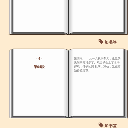
加书签
- 4 -
第四段 从一入秋到冬天，伦敦的
热闹事儿可多了。戏园子全上了拿手
第04段
好戏，铺子忙完 秋季大减价，紧跟着
预备圣诞节。
加书签