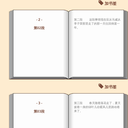
加书签
- 2 -
第二段 这段事情现在应从马威从
李子荣那里走了的那一天往回倒退一
第02段
年。
加书签
- 3 -
第三段 春天随着落花走了，夏天
披着一身的绿叶儿在暖风儿里跳动着
第03段
来了。