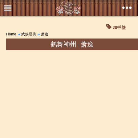
加书签
Home
武侠经典
萧逸
鹤舞神州 - 萧逸