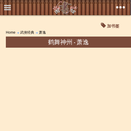
加书签
Home
武侠经典
萧逸
鹤舞神州 - 萧逸