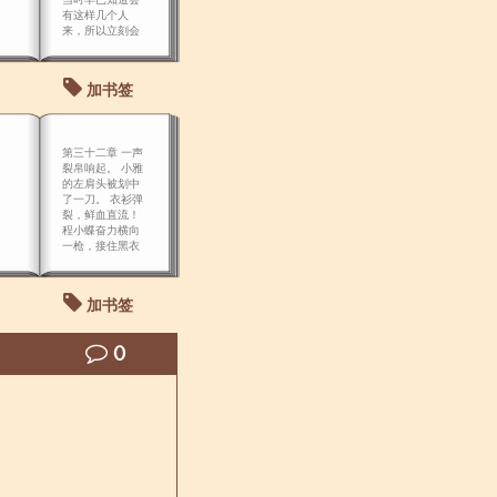
有这样几个人
来，所以立刻会
见了他们。
加书签
第三十二章 一声
裂帛响起。 小雅
的左肩头被划中
了一刀。 衣衫弹
裂，鲜血直流！
程小蝶奋力横向
一枪，接住黑衣
蒙面人双刀，疾
问道：“小雅，你
怎么样？” 小雅牙
加书签
咬，顾不得包扎
伤口，挥剑又扑
了上来！ 惜玉大
0
叫道：“总捕头，
我来