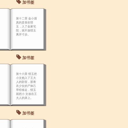
加书签
第十二章 金小眉
真的是喜欢惜
玉，入了金家宅
院，就不放惜玉
离开寸步。
加书签
第十六章 惜玉把
小文抱入了王大
人的卧室，那青
衣少女的尸体己
早经移走，惜玉
就把小 文放在王
大人的床上。
加书签