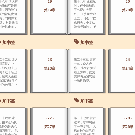
- 19 -
- 20 -
十八章 四大捕
第十九章 正在这
的伤都不是很
时，程小蝶和惜
重，因为他们
第19章
玉出现在大厅
第20章
受的都是皮肉
外。 王少卿忙迎
伤，内功并未
上去，问道：“程
损， 只是未能
总捕头，小文姑
时包扎止血，
娘情况如何？” 程
血过多，人显
小蝶道：“她被我
有气无力，身
点了昏睡穴，大
虚弱而已。
概会睡上个一两
加书签
加书签
天。
- 23 -
- 24 -
二十二章 四人
第二十三章 此言
到庭院之中
一出，众人皆
，却见地上已
第23章
惊。 小文转脸看
第24章
倒了近十名卫
着王少卿，竟然
，银衣人正在
变得满面凶气眼
山四刀和 罗浮
中杀机隐现。
剑的包围之中
冲右突！ 贾英
开铁扇，飞身
冲过去，大喝
加书签
加书签
：“都退下，看
某来对付他！”
衣人一回头看
了贾英，长笑
- 27 -
- 28 -
二十六章 这一
第二十七章 就在
声，已施身飞
，顿时让马长
这时，厅中响起
，在半空中一
全身的骨头八
第27章
了一声惨叫。 天
第28章
四两重了。 他
枫道长的剑已经
着去拉少女的
刺杀了黑衣杀手