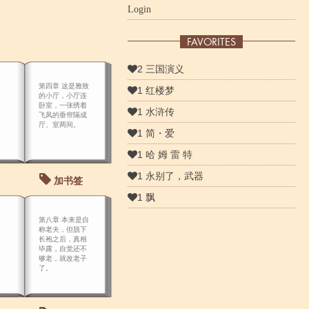
Login
FAVORITES
2 三国演义
第四章 这是雅致
1 红楼梦
的小厅，小厅连
卧室，一张绣着
1 水浒传
飞凤的垂帘隔成
厅、室两间。
1 简・爱
1 哈 姆 雷 特
1 永别了，武器
加书签
1 飘
第八章 本来是自
称老夫，但脱下
长袍之后，真相
毕露，自觉还不
够老，就改老子
了。