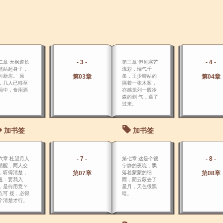
- 3 -
- 4 -
二章 天枫道长
第三章 但见寒芒
然站起身子，
流彩，瑞气千
向新房。 原
第03章
条，王少卿站的
第04章
，几人已移至
隔着一张木案，
厢中，食用酒
亦感觉列一股冷
。
森的剑 气，逼了
过来。
加书签
加书签
- 7 -
- 8 -
六章 杜望月人
第七章 这是个很
清醒，两人交
宁静的夜晚，飘
，听得清楚，
第07章
落着蒙蒙的细
第08章
道：要我入
雨，阴云蔽去了
，是何用意？
星月，天色很黑
点可 疑，必得
暗。
个清楚才行。