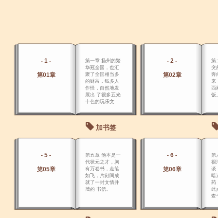
- 1 -
- 2 -
第一章 扬州的繁
第
华冠全国，也汇
突
第01章
聚了全国相当多
第02章
奔
的财富，钱多人
来
作怪，自然地发
西
展出 了很多五光
饭
十色的玩乐文
化，云集了各地
的美女，南国佳
丽媚，北地胭脂
加书签
香。
- 5 -
- 6 -
第五章 他本是一
第
代状元之才，胸
很
第05章
有万卷书，走笔
第06章
谈
如飞，片刻间成
暗
就了一封文情并
药
茂的 书信。
此
查