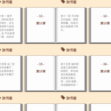
加书签
加书签
- 11 -
- 12 -
十章 一路平
第十一章 不叫惜
，回到杜望月
玉叫姐姐，惺惺
的地方，女主
第11章
相惜嘛，也表示
第12章
看他带个如花
由心底接纳了惜
玉的大姑娘回
玉。
，忍 不住多望
一眼，但却没
说话，只是把
菜加成双份，
烧了两盆洗澡
加书签
加书签
。
- 15 -
- 16 -
十四章 这二堂
第十五章 扬州府
有专设餐厅，
也算江南刑捕司
在会客的地方
第15章
的辖区，和当地
第16章
张桌子作餐厅
首长商谈案情，
。
虽说是交换心
得，以利 破案，
但也隐隐间有一
种互逞心机的味
道，别人就不好
插口，只有杜望
加书签
加书签
月出面接下 了。