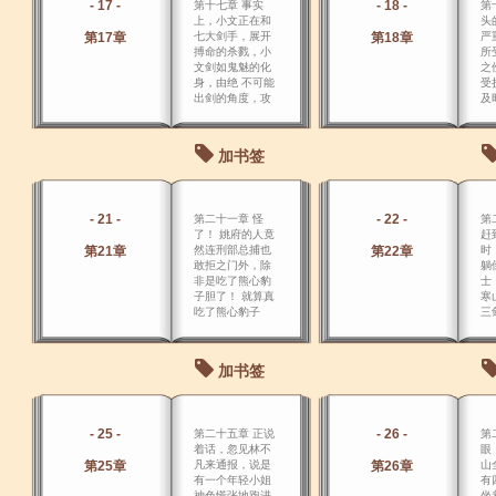
- 17 -
- 18 -
第十七章 事实
第
上，小文正在和
头
第17章
七大剑手，展开
第18章
严
搏命的杀戮，小
所
文剑如鬼魅的化
之
身，由绝 不可能
受
出剑的角度，攻
及
出伤敌。
流
得
体
加书签
- 21 -
- 22 -
第二十一章 怪
第
了！ 姚府的人竟
赶
第21章
然连刑部总捕也
第22章
时
敢拒之门外，除
躺
非是吃了熊心豹
士
子胆了！ 就算真
寒
吃了熊心豹子
三
胆，敢这样做的
左
人，也很难找出
撞
几个来！ 贾英很
直
加书签
吃惊，也很生
道
气。
贾
银
见
- 25 -
- 26 -
第二十五章 正说
第
一
着话，忽见林不
眼
起
第25章
凡来通报，说是
第26章
山
扬
有一个年轻小姐
有
神色慌张地跑进
坐