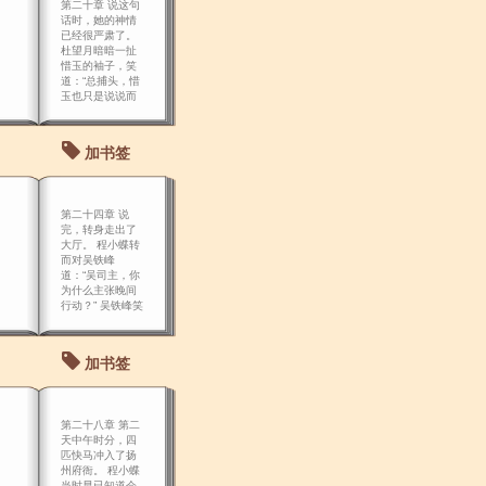
第二十章 说这句
话时，她的神情
已经很严肃了。
杜望月暗暗一扯
惜玉的袖子，笑
道：“总捕头，惜
玉也只是说说而
已的，不会 真的
这样做，对吧？
惜玉。
加书签
第二十四章 说
完，转身走出了
大厅。 程小蝶转
而对吴铁峰
道：“吴司主，你
为什么主张晚间
行动？” 吴铁峰笑
道：“我是为府衙
的安全考虑。
加书签
第二十八章 第二
天中午时分，四
匹快马冲入了扬
州府衙。 程小蝶
当时早已知道会