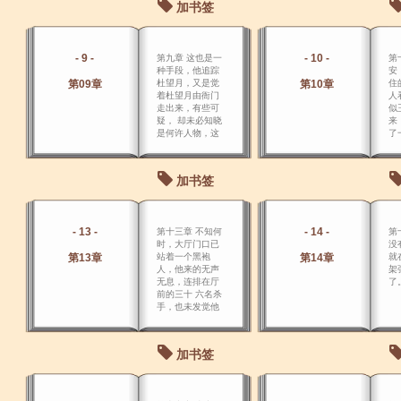
加书签
- 9 -
- 10 -
第九章 这也是一
第
种手段，他追踪
安
第09章
杜望月，又是觉
第10章
住
着杜望月由衙门
人
走出来，有些可
似
疑， 却未必知晓
来
是何许人物，这
了
一阵快拳重击，
有
打了就跑。
饭
也
加书签
水
- 13 -
- 14 -
第十三章 不知何
第
时，大厅门口已
没
第13章
站着一个黑袍
第14章
就
人，他来的无声
架
无息，连排在厅
了
前的三十 六名杀
手，也未发觉他
何时到来，杜望
月也未发觉。
加书签