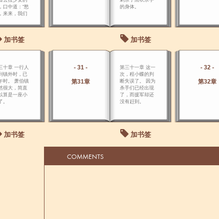
，口中道：“愁
的身体。
，来来，我们
喝一杯交杯
。
加书签
加书签
- 31 -
- 32 -
三十章 一行人
第三十一章 这一
到镇外时，已
次，程小蝶的判
午时。 萧伯镇
第31章
断失误了。 因为
第32章
然很大，简直
杀手们已经出现
以算是一座小
了，而援军却还
了。
没有赶到。
加书签
加书签
COMMENTS