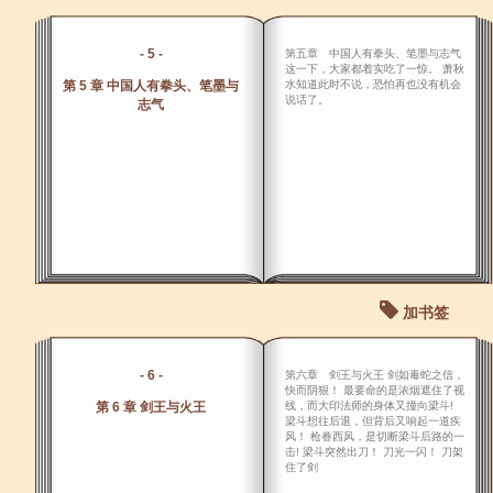
- 5 -
第五章 中国人有拳头、笔墨与志气
这一下，大家都着实吃了一惊。 萧秋
第 5 章 中国人有拳头、笔墨与
水知道此时不说，恐怕再也没有机会
说话了。
志气
加书签
- 6 -
第六章 剑王与火王 剑如毒蛇之信，
快而阴狠！ 最要命的是浓烟遮住了视
第 6 章 剑王与火王
线，而大印法师的身体又撞向梁斗!
梁斗想往后退，但背后又响起一道疾
风！ 枪眷西风，是切断梁斗后路的一
击! 梁斗突然出刀！ 刀光一闪！ 刀架
住了剑