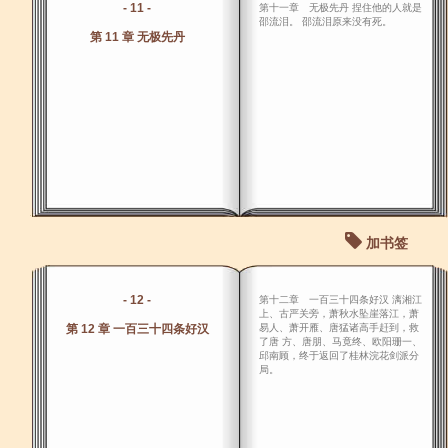
- 11 -
第十一章 无极先丹 捏住他的人就是
邵流泪。 邵流泪原来没有死。
第 11 章 无极先丹
加书签
- 12 -
第十二章 一百三十四条好汉 漓湘江
上、古严关旁，萧秋水坠崖落江，萧
第 12 章 一百三十四条好汉
易人、萧开雁、唐猛诸高手赶到，救
了唐 方、唐朋、马竟终、欧阳珊一、
邱南顾，终于返回了桂林浣花剑派分
局。