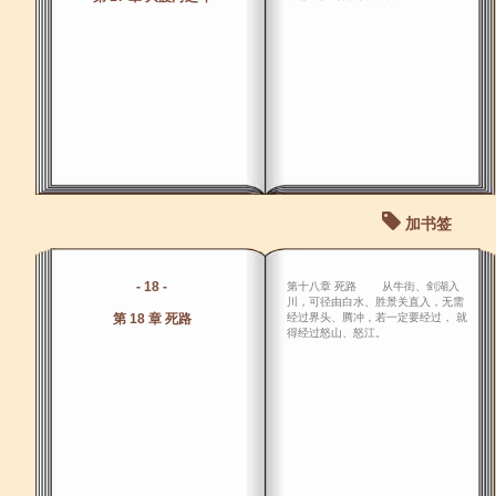
加书签
- 18 -
第十八章 死路 从牛街、剑湖入
川，可径由白水、胜景关直入，无需
第 18 章 死路
经过界头、腾冲，若一定要经过， 就
得经过怒山、怒江。