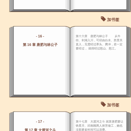
加书签
- 16 -
第十六章 唐肥与林公子 从牛
街、剑湖入川，可径由白水、胜景关
第 16 章 唐肥与林公子
直入，无需经过界头、腾冲，若一定
要经过， 就得经过怒山、怒江。
加书签
- 17 -
第十七章 大渡河之斗 就算唐肥要让
铁星月、邱南顾两人挨苦做工，她也
第 17 章 大渡河之斗
没那麽多时间可以浪费。