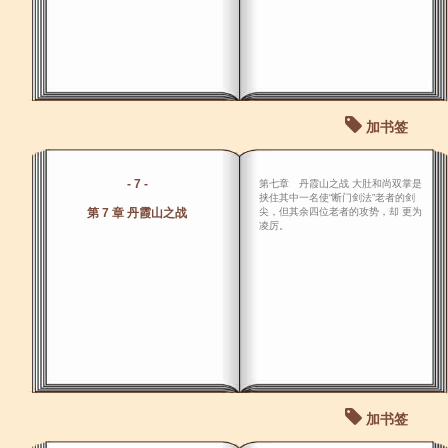
加书签
- 7 -
第七章 丹霞山之战 大肚和尚双掌是
挟住其中一名使“断门剑法”老者的剑
第 7 章 丹霞山之战
尖，但其余四位老者的攻势，却 更为
凌厉。
加书签