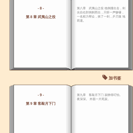
- 8 -
第八章 武夷山之役 他倒撞出去，剑
尖自右肘倒刺而出，只听一声惨嚎，
第 8 章 武夷山之役
一名权力帮众，挨了一剑，乒刃落 地
而退。
加书签
- 9 -
第九章 客敲月下门 寂静得叮怕。
夜深深。 外面一片死寂。
第 9 章 客敲月下门