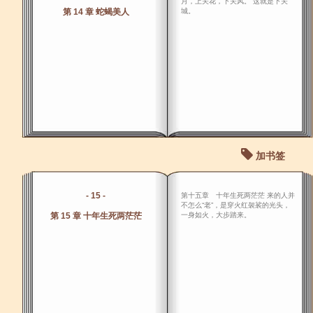
月，上关花，下关风。 这就是下关
第 14 章 蛇蝎美人
城。
加书签
- 15 -
第十五章 十年生死两茫茫 来的人并
不怎么“老”，是穿火红袈裟的光头，
第 15 章 十年生死两茫茫
一身如火，大步踏来。