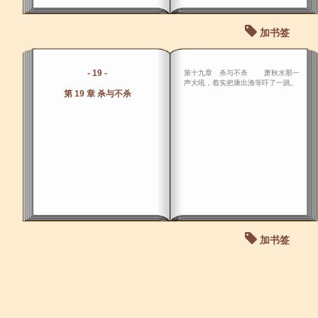
加书签
- 19 -
第十九章 杀与不杀 萧秋水那一
声大吼，着实把康出渔等吓了一跳。
第 19 章 杀与不杀
加书签