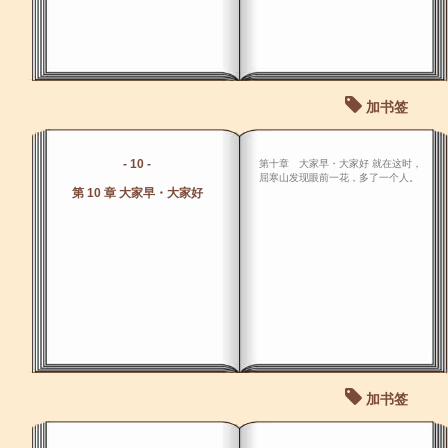
加书签
- 10 -
第十章 大家早・大家好 就在这时，
屈寒山发现眼前一花，多了一个人。
第 10 章 大家早・大家好
加书签