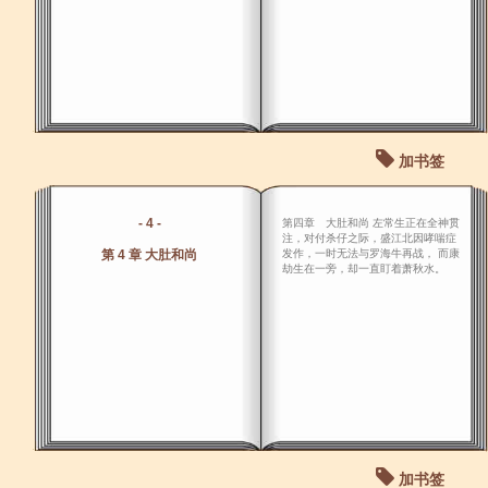
加书签
- 4 -
第四章 大肚和尚 左常生正在全神贯
注，对付杀仔之际，盛江北因哮喘症
第 4 章 大肚和尚
发作，一时无法与罗海牛再战， 而康
劫生在一旁，却一直盯着萧秋水。
加书签