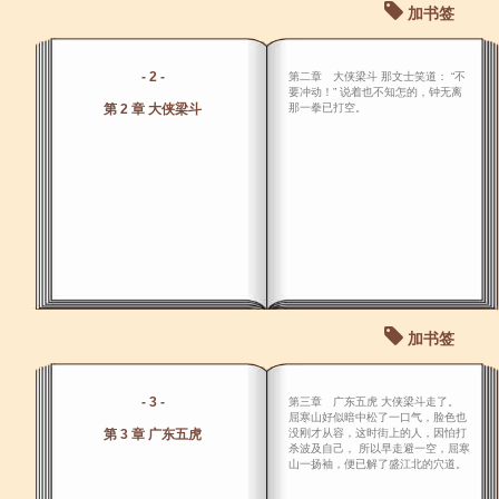
加书签
- 2 -
第二章 大侠梁斗 那文士笑道： “不
要冲动！” 说着也不知怎的，钟无离
第 2 章 大侠梁斗
那一拳已打空。
加书签
- 3 -
第三章 广东五虎 大侠梁斗走了。
屈寒山好似暗中松了一口气，脸色也
第 3 章 广东五虎
没刚才从容，这时街上的人，因怕打
杀波及自己， 所以早走避一空，屈寒
山一扬袖，便已解了盛江北的穴道。