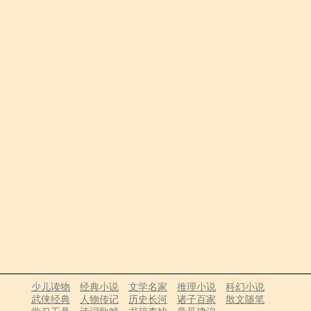
少儿读物
经典小说
文学名家
推理小说
科幻小说
武侠经典
人物传记
历史长河
诸子百家
散文随笔