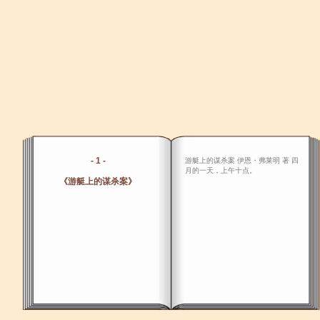
- 1 -
游艇上的谋杀案 伊恩・弗莱明 著 四
月的一天，上午十点。
《游艇上的谋杀案》