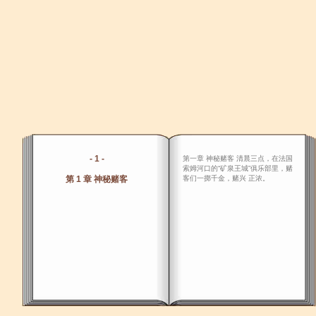
- 1 -
第一章 神秘赌客 清晨三点，在法国
索姆河口的“矿泉王城”俱乐部里，赌
第 1 章 神秘赌客
客们一掷千金，赌兴 正浓。