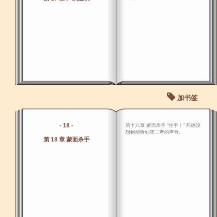
加书签
- 18 -
第十八章 蒙面杀手 “住手！” 邦德没
想到能听到第三者的声音。
第 18 章 蒙面杀手