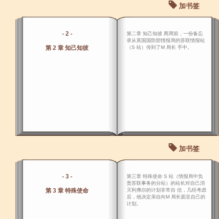
加书签
- 2 -
第二章 知己知彼 两周前，一份备忘
录从英国国防部情报局的苏联情报站
第 2 章 知己知彼
（S 站）传到了M 局长 手中。
加书签
- 3 -
第三章 特殊使命 S 站（情报局中负
责苏联事务的分站）的站长对自己消
第 3 章 特殊使命
灭利弗尔的计划非常自 信，几经考虑
后，他决定亲自向M 局长面呈自己的
计划。