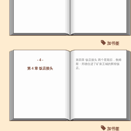
加书签
- 4 -
第四章 饭店接头 两个星期后，詹姆
斯・邦德住进了矿泉王城的辉煌饭
第 4 章 饭店接头
店。
加书签