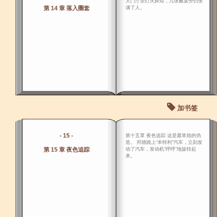
大门厅里灯火辉煌，几张赌桌旁仍坐
第 14 章 落入圈套
满了人。
加书签
- 15 -
第十五章 夜色追踪 这是最笨拙的伪
造。 邦德跳上“本特利”汽车，立刻发
第 15 章 夜色追踪
动了汽车，发动机“呼呼”地旋转起
来。