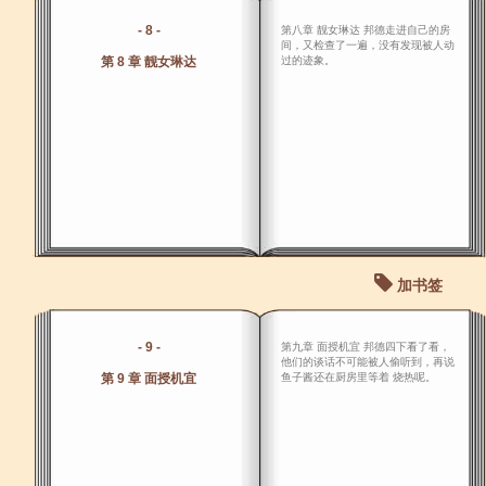
- 8 -
第八章 靓女琳达 邦德走进自己的房
间，又检查了一遍，没有发现被人动
第 8 章 靓女琳达
过的迹象。
加书签
- 9 -
第九章 面授机宜 邦德四下看了看，
他们的谈话不可能被人偷听到，再说
第 9 章 面授机宜
鱼子酱还在厨房里等着 烧热呢。