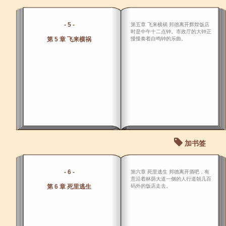
- 5 -
第五章 飞来横祸 邦德离开辉煌饭店
时是中午十二点钟。市政厅的大钟正
第 5 章 飞来横祸
慢慢奏着自鸣钟的乐曲。
加书签
- 6 -
第六章 死里逃生 邦德离开酒吧，有
意沿着林荫大道一侧的人行道朝几百
第 6 章 死里逃生
码外的饭店走去。