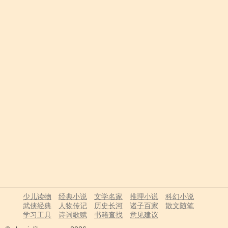
少儿读物
经典小说
文学名家
推理小说
科幻小说
武侠经典
人物传记
历史长河
诸子百家
散文随笔
学习工具
诗词歌赋
书籍查找
意见建议