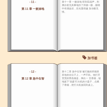
- 11 -
第十一章 一败涂地 听到应战声，利
弗尔若无其事地扫了邦德一眼，眼睛
第 11 章 一败涂地
中布满血丝，目光显得越 加冷酷无
情。
加书签
- 12 -
第十二章 急中生智 被打败的邦德呆
呆地坐在位子上，一声不吭。他打开
第 12 章 急中生智
宽宽的黑色烟盒，掏出一 支香烟，猛
地拔下“龙森”打火机的小盖子，点燃
了香烟，把打火机放回到桌上。