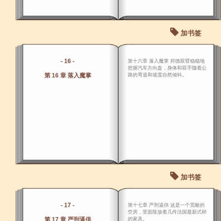
加书签
- 16 -
第十六章 落入魔掌 邦德双臂稳稳地
把握汽车方向盘，身体和双手随着公
第 16 章 落入魔掌
路的弯道和坡度自然倾钭。
加书签
- 17 -
第十七章 严刑逼供 这是一个宽敞的
空房，里面陈放着几件法国最新式样
第 17 章 严刑逼供
的家具。