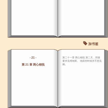
加书签
- 21 -
第二十一章 两心相悦 第二天，邦德
要求见维纳斯。 他前些时候并不想见
第 21 章 两心相悦
她。