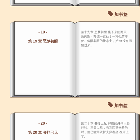
加书签
- 19 -
第十九章 恶梦初醒 接下来的两天，
詹姆斯・邦德一直处于一种似梦非
第 19 章 恶梦初醒
梦、似醒非醒的状态中，始 终没有清
醒过来。
加书签
- 20 -
第二十章 各抒已见 邦德的身体日趋
好转。三天以后，当马西斯来看他
第 20 章 各抒已见
时，他已能用双臂支撑着坐 在床上
了。