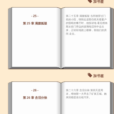
加书签
- 25 -
第二十五章 满腹狐疑 当邦德穿过门
前的小院，悄悄走进那仍然关着窗户
第 25 章 满腹狐疑
的昏暗的餐厅时，他惊讶地 看见维纳
斯从前门旁边的玻璃电话间中走出
来，正轻轻地踏上楼梯，朝他们的房
间 走去。
加书签
- 26 -
第二十六章 含泪分袂 第四天是周
末，维纳斯一大早去了矿泉王城。她
第 26 章 含泪分袂
来回都是坐出租汽车。