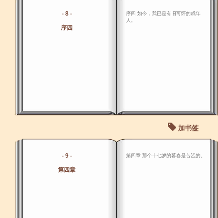
- 8 -
序四 如今，我已是有旧可怀的成年
人。
序四
加书签
- 9 -
第四章 那个十七岁的暮春是苦涩的。
第四章