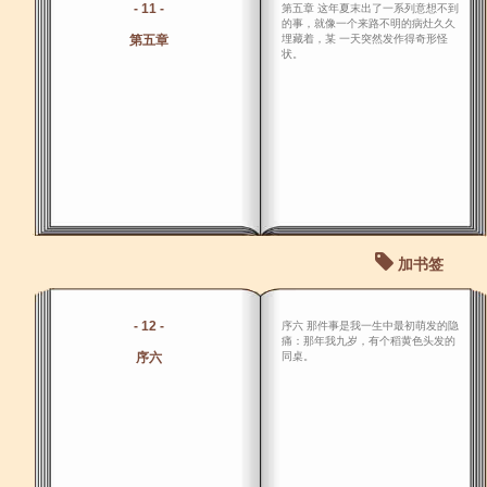
- 11 -
第五章 这年夏末出了一系列意想不到
的事，就像一个来路不明的病灶久久
第五章
埋藏着，某 一天突然发作得奇形怪
状。
加书签
- 12 -
序六 那件事是我一生中最初萌发的隐
痛：那年我九岁，有个稻黄色头发的
序六
同桌。