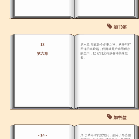
加书签
- 13 -
第六章 那真是个多事之秋。从呼河畔
回连的当晚起，倪娜就开始动用积存
第六章
的鱼肉，把 它们烹调成各种美味佳
肴。
加书签
- 14 -
序七 幼年时我爱发问，那阵子外婆住