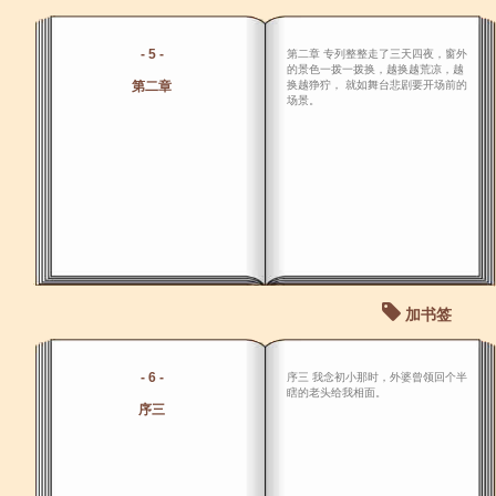
- 5 -
第二章 专列整整走了三天四夜，窗外
的景色一拨一拨换，越换越荒凉，越
第二章
换越狰狞， 就如舞台悲剧要开场前的
场景。
加书签
- 6 -
序三 我念初小那时，外婆曾领回个半
瞎的老头给我相面。
序三