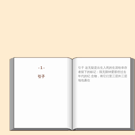
- 1 -
引子 这无疑是出生入死的生涯给幸存
者留下的标记：我无限钟爱那些过去
引子
年代的纪 念物，将它们里三层外三层
地包裹住