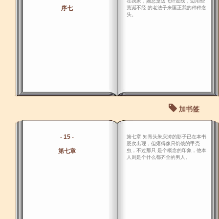
在我家，她总是边飞针走线，边用些
序七
荒诞不经 的老法子来匡正我的种种念
头。
加书签
- 15 -
第七章 知青头朱庆涛的影子已在本书
屡次出现，但瘪得像只饥饿的甲壳
第七章
虫，不过那只 是个概念的印象，他本
人则是个什么都齐全的男人。