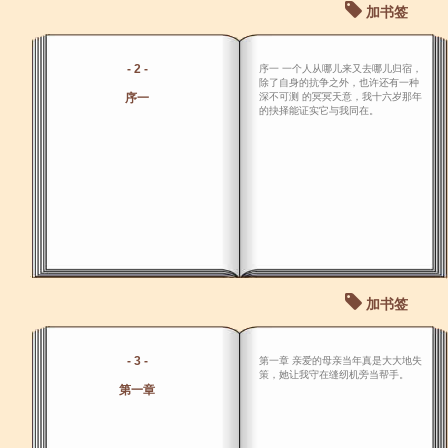
加书签
- 2 -
序一 一个人从哪儿来又去哪儿归宿，
除了自身的抗争之外，也许还有一种
序一
深不可测 的冥冥天意，我十六岁那年
的抉择能证实它与我同在。
加书签
- 3 -
第一章 亲爱的母亲当年真是大大地失
策，她让我守在缝纫机旁当帮手。
第一章