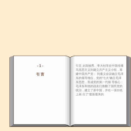
- 1 -
引言 从陈独秀、李大钊等在中国传播
马克思主义到建立共产主义小组，筹
引 言
建中国共产党； 到遵义会议确立毛泽
东的领导地位，党的“七大”确立毛泽
东思想，形成党的第一代领 导核心；
毛泽东和他的战友们推翻了国民党的
统治，建立了新中国，并在一张白纸
上画 出了“最新最美的