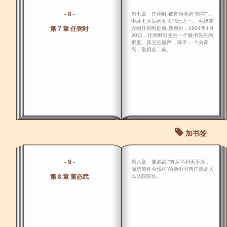
- 8 -
第七章 任弼时 被誉为党的“骆驼”，
中共七大后的五大书记之一。 毛泽东
第 7 章 任弼时
介绍任弼时赴俄 新屋村，1904年4月
30日，任弼时出生在一个教书先生的
家里，其父任振声，得子， 十分高
兴，取奶名二南。
加书签
- 9 -
第八章 董必武 “遵从马列无不胜，
深信前途会伐柯”的新中国首任最高人
第 8 章 董必武
民法院院长。