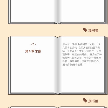
加书签
- 7 -
第六章 朱德 共和国第一元帅。 “天
兵天将的后代” 在四川省仪陇县马鞍
第 6 章 朱德
场一带的老人们中间，流传过一个神
话故事：在远古的时候， 有几位天神
骑着天马路过这里，看见这一带土瘦
民贫，饿殍遍野，便萌发恻隐之心，
把 他们随身带的粮
加书签