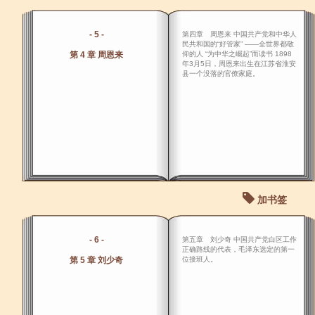
- 5 -
第四章 周恩来 中国共产党和中华人
民共和国的“好管家” ――全世界都敬
第 4 章 周恩来
仰的人 “为中华之崛起”而读书 1898
年3月5日，周恩来出生在江苏省淮安
县一个没落的官僚家庭。
加书签
- 6 -
第五章 刘少奇 中国共产党白区工作
正确路线的代表，毛泽东选定的第一
第 5 章 刘少奇
位接班人。