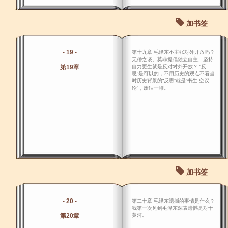
加书签
- 19 -
第十九章 毛泽东不主张对外开放吗？
无稽之谈。莫非提倡独立自主、坚持
第19章
自力更生就是反对对外开放？ “反
思”是可以的，不用历史的观点不看当
时历史背景的“反思”就是“书生 空议
论”，废话一堆。
加书签
- 20 -
第二十章 毛泽东遗撼的事情是什么？
我第一次见到毛泽东深表遗憾是对于
第20章
黄河。