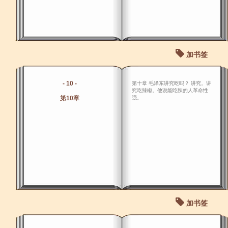
加书签
- 10 -
第十章 毛泽东讲究吃吗？ 讲究。讲
究吃辣椒。他说能吃辣的人革命性
第10章
强。
加书签