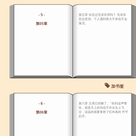
- 5 -
第五章 你见过毛泽东哭吗？ 毛泽东
意志坚强。个人遇到再大不幸也不会
第05章
落泪。
加书签
- 6 -
第六章 主席已经睡了。” 听到这声警
告，就是天上的鸟也不许从头上飞
第06章
过，远远的就要拿拴了红布条的 竹竿
赶开。