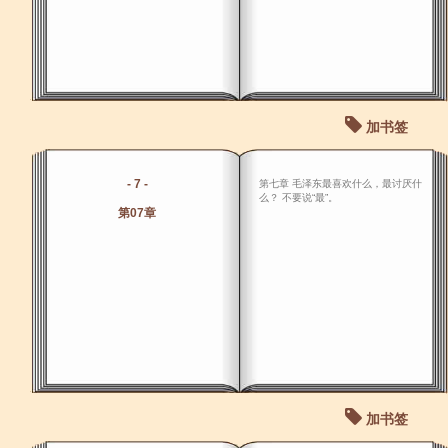
加书签
- 7 -
第七章 毛泽东最喜欢什么，最讨厌什
么？ 不要说“最”。
第07章
加书签