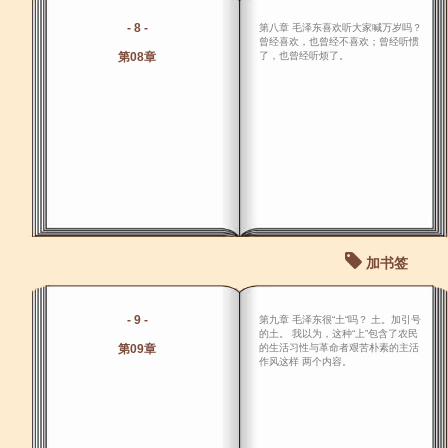
- 8 -
第八章 毛泽东喜欢听大家喊万岁吗？
曾经喜欢，也曾经不喜欢；曾经听惯
第08章
了，也曾经听烦了。
加书签
- 9 -
第九章 毛泽东很“土“吗？ 土。加引号
的土。 我以为，这种“上”包含了农民
第09章
的生活习性与革命者艰苦朴素的主活
作风这样 两个内容。