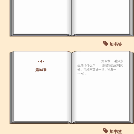
加书签
- 4 -
第四章 毛泽东一
生最怕什么？ 别怪我想的时间
第04章
长。毛泽东英雄一世，论及一
个“怕”。
加书签