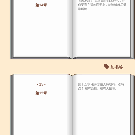
青的矛盾？ “江青跟你们发脾气，你
第14章
们要看在我的面子上，能谅解就尽量
谅解她。
加书签
- 15 -
第十五章 毛泽东接人待物有什么特
点？ 很有原则、很有人情味。
第15章