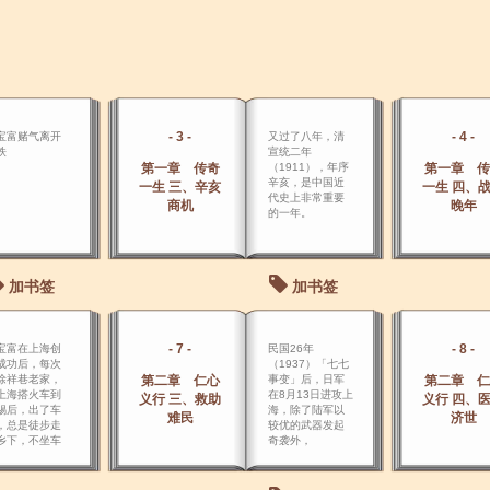
- 3 -
- 4 -
宝富赌气离开
又过了八年，清
铁
宣统二年
第一章 传奇
（1911），年序
第一章 传
辛亥，是中国近
一生 三、辛亥
一生 四、
代史上非常重要
商机
晚年
的一年。
加书签
加书签
- 7 -
- 8 -
宝富在上海创
民国26年
成功后，每次
（1937）「七七
徐祥巷老家，
第二章 仁心
事变」后，日军
第二章 仁
上海搭火车到
在8月13日进攻上
义行 三、救助
义行 四、
锡后，出了车
海，除了陆军以
难民
济世
，总是徒步走
较优的武器发起
乡下，不坐车
奇袭外，
。