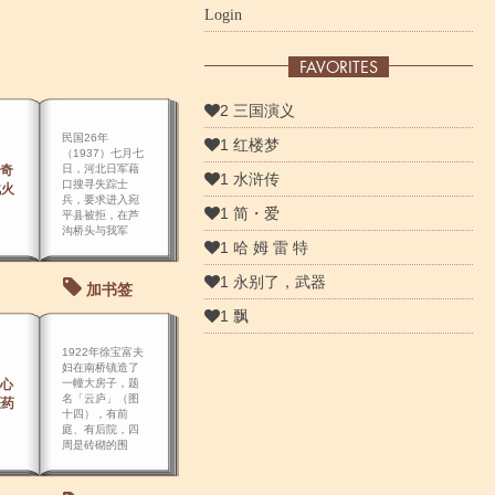
Login
FAVORITES
2 三国演义
民国26年
1 红楼梦
（1937）七月七
奇
日，河北日军藉
1 水浒传
口搜寻失踪士
战火
兵，要求进入宛
1 简・爱
平县被拒，在芦
沟桥头与我军
1 哈 姆 雷 特
1 永别了，武器
加书签
1 飘
1922年徐宝富夫
妇在南桥镇造了
心
一幢大房子，题
名「云庐」（图
医药
十四），有前
庭、有后院，四
周是砖砌的围
墙，门廊上的砖
都雕了花。