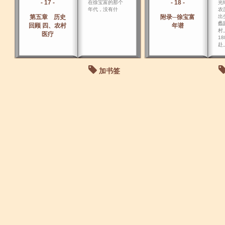
- 17 -
- 18 -
在徐宝富的那个
光绪
年代，没有什
农
第五章 历史
附录─徐宝富
出
蠡
回顾 四、农村
年谱
村
医疗
18
赴
加书签