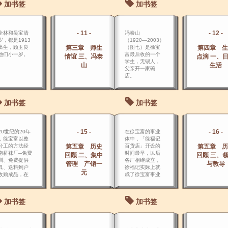
加书签
加书签
- 11 -
- 12 -
全林和吴宝清
冯泰山
岁，都是1913
（1920―2003）
出生，顾玉良
第三章 师生
（图七）是徐宝
第四章 生
他们小一岁。
富最后收的一个
情谊 三、冯泰
点滴 一、
学生，无锡人，
山
生活
父亲开一家碗
店。
加书签
加书签
- 15 -
- 16 -
20世纪的20年
在徐宝富的事业
，徐宝富以整
体中，「徐福记
分工的方法经
第五章 历史
百货店」开设的
第五章 历
南桥袜厂─免费
时间最早，以后
回顾 二、集中
回顾 三、
训、免费提供
各厂相继成立，
管理 产销一
与教导
具、送料到户
徐福记实际上就
元
收购成品，在
成了徐宝富事业
时是一项创
体的总管理处。
。
加书签
加书签