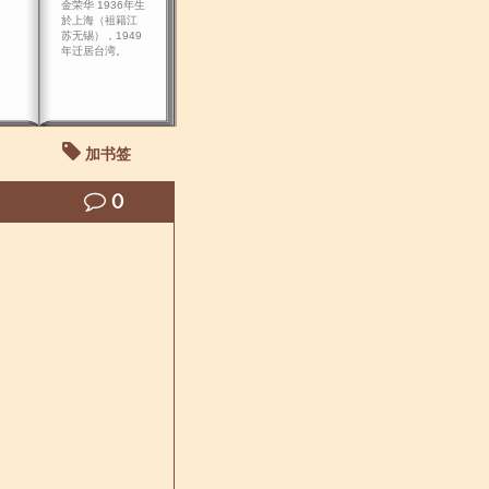
金荣华 1936年生
於上海（祖籍江
苏无锡），1949
年迁居台湾。
加书签
0