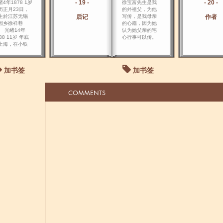
- 19 -
- 20 -
4年1878 1岁
徐宝富先生是我
历正月23日，
的外祖父，为他
生於江苏无锡
后记
写传，是我母亲
作者
园乡徐祥巷
的心愿，因为她
。 光绪14年
认为她父亲的宅
88 11岁 年底
心行事可以传。
上海，在小铁
加书签
加书签
COMMENTS