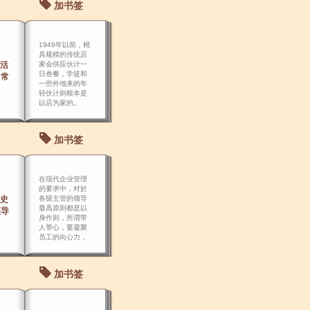
加书签
1949年以前，稍
具规模的传统店
活
家会供应伙计一
日叁餐，学徒和
日常
一些外地来的年
轻伙计则根本是
以店为家的。
加书签
在现代企业管理
的要求中，对於
史
各级主管的领导
最高原则都是以
领导
身作则，所谓带
人带心，要凝聚
员工的向心力，
而以身作则的精
义，则是寓领导
於教导。
加书签