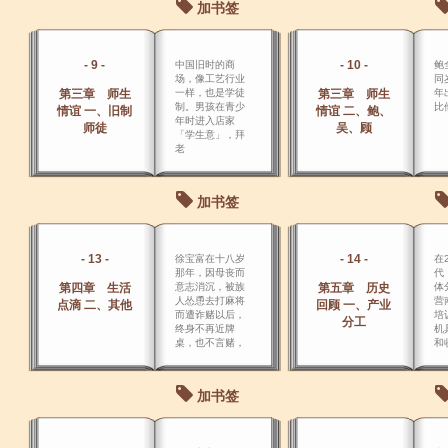
加书签
- 9 -
- 10 -
中国旧时的商
鲍
场，像工艺行业
同
第三章 师生
一样，也是学徒
第三章 师生
年
制。男孩在青少
比
情谊 一、旧制
情谊 二、鲍、
年时进入店家
师徒
吴、顾
「学生意」，拜
老
加书签
- 13 -
- 14 -
徐宝富在十八岁
在
那年，因母丧而
代
第四章 生活
意志消沉，被族
第五章 历史
体
人怂恿去打麻将
营
点滴 二、其他
回顾 一、产业
而遭诈赌以后，
培
分工
终身不再近牌
机
桌，也不言赌，
和
但是每年的除夕
当
例外。
举
加书签