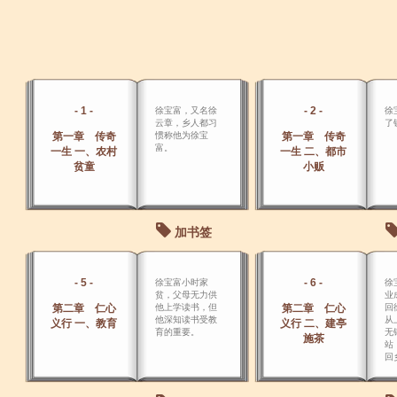
- 1 -
- 2 -
徐宝富，又名徐
徐
云章，乡人都习
了
第一章 传奇
惯称他为徐宝
第一章 传奇
富。
一生 一、农村
一生 二、都市
贫童
小贩
加书签
- 5 -
- 6 -
徐宝富小时家
徐
贫，父母无力供
业
第二章 仁心
他上学读书，但
第二章 仁心
回
他深知读书受教
从
义行 一、教育
义行 二、建亭
育的重要。
无
施茶
站
回
子