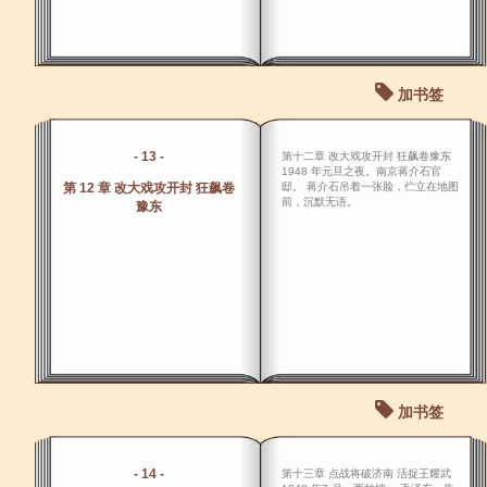
加书签
- 13 -
第十二章 改大戏攻开封 狂飙卷豫东
1948 年元旦之夜。南京蒋介石官
第 12 章 改大戏攻开封 狂飙卷
邸。 蒋介石吊着一张脸，伫立在地图
前，沉默无语。
豫东
加书签
- 14 -
第十三章 点战将破济南 活捉王耀武