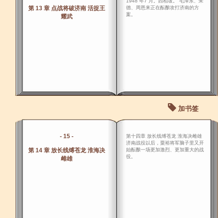
1948 年7 月。西柏坡。 毛泽东、朱
第 13 章 点战将破济南 活捉王
德、周恩来正在酝酿攻打济南的方
案。
耀武
加书签
- 15 -
第十四章 放长线缚苍龙 淮海决雌雄
济南战役以后，粟裕将军脑子里又开
第 14 章 放长线缚苍龙 淮海决
始酝酿一场更加激烈、更加重大的战
役。
雌雄