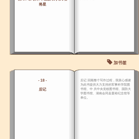
将星
加书签
- 18 -
后记 回顾整个写作过程，我衷心感谢
为此书提供大力支持的军事科学院图
后记
书馆、中 共中央党校图书馆、国防大
学图书馆、湖南会同县粟裕纪念馆等
单位。