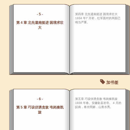
- 5 -
第四章 北先遣南挺进 困境求壮大
1934 年7 月初，红军面对的局面已
第 4 章 北先遣南挺进 困境求壮
相当严重。
大
加书签
- 6 -
第五章 巧设伏诱贪敌 韦岗奏凯旋
1938 年春。安徽歙县岩寺。 4 月的
第 5 章 巧设伏诱贪敌 韦岗奏凯
皖南，春光明媚，山青水秀。
旋