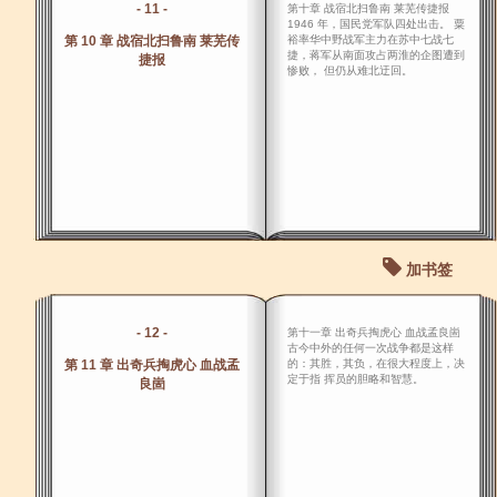
- 11 -
第十章 战宿北扫鲁南 莱芜传捷报
1946 年，国民党军队四处出击。 粟
第 10 章 战宿北扫鲁南 莱芜传
裕率华中野战军主力在苏中七战七
捷，蒋军从南面攻占两淮的企图遭到
捷报
惨败， 但仍从难北迂回。
加书签
- 12 -
第十一章 出奇兵掏虎心 血战孟良崮
古今中外的任何一次战争都是这样
第 11 章 出奇兵掏虎心 血战孟
的：其胜，其负，在很大程度上，决
定于指 挥员的胆略和智慧。
良崮