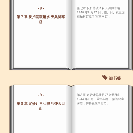
- 8 -
第七章 反扫荡破清乡 天兵降车桥
1940 年9 月27 日，德、日、意三国
第 7 章 反扫荡破清乡 天兵降车
在柏林订立了“军事同盟”。
桥
加书签
- 9 -
第八章 定妙计再壮胆 巧夺天目山
1944 年9 月。苏中车桥。 粟裕绕室
第 8 章 定妙计再壮胆 巧夺天目
深思，脚步轻缓而有力。
山