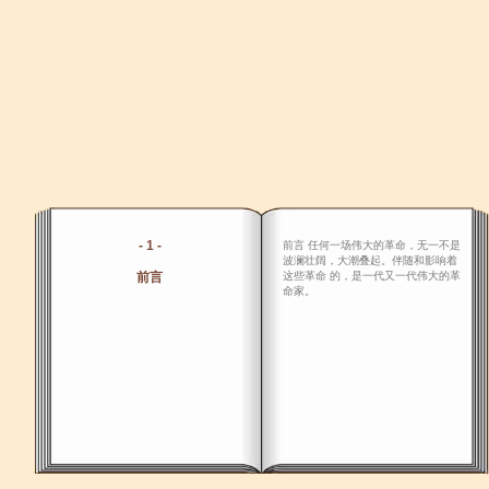
- 1 -
前言 任何一场伟大的革命，无一不是
波澜壮阔，大潮叠起。伴随和影响着
前言
这些革命 的，是一代又一代伟大的革
命家。