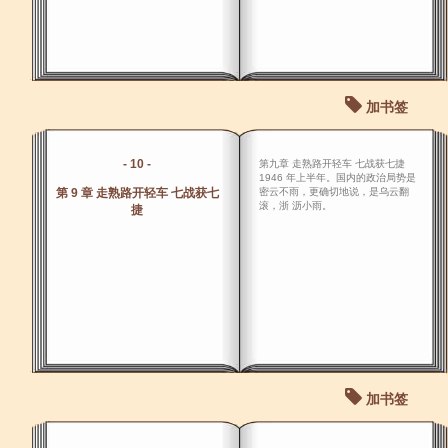
加书签
- 10 -
第九章 走熟路开轻车 七战获七捷
1946 年上半年。国内的政治局势是
第 9 章 走熟路开轻车 七战获七
密云不雨，更确切地说，是乌云翻
滚，浙 沥小雨。
捷
加书签