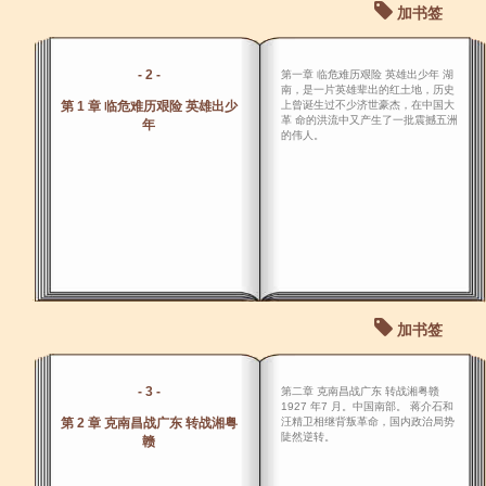
加书签
- 2 -
第一章 临危难历艰险 英雄出少年 湖
南，是一片英雄辈出的红土地，历史
第 1 章 临危难历艰险 英雄出少
上曾诞生过不少济世豪杰，在中国大
革 命的洪流中又产生了一批震撼五洲
年
的伟人。
加书签
- 3 -
第二章 克南昌战广东 转战湘粤赣
1927 年7 月。中国南部。 蒋介石和
第 2 章 克南昌战广东 转战湘粤
汪精卫相继背叛革命，国内政治局势
陡然逆转。
赣