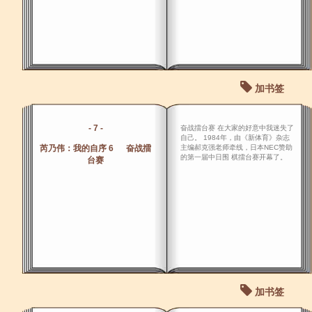
加书签
- 7 -
奋战擂台赛 在大家的好意中我迷失了
自己。 1984年，由《新体育》杂志
芮乃伟：我的自序 6 奋战擂
主编郝克强老师牵线，日本NEC赞助
的第一届中日围 棋擂台赛开幕了。
台赛
加书签