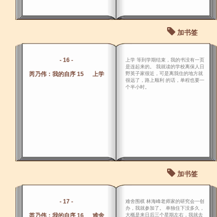
加书签
- 16 -
上学 等到学期结束，我的书没有一页
是连起来的。 我就读的学校离保人日
芮乃伟：我的自序 15 上学
野英子家很近，可是离我住的地方就
很远了，路上顺利 的话，单程也要一
个半小时。
加书签
- 17 -
难舍围棋 林海峰老师家的研究会一创
办，我就参加了。 单独住下没多久，
芮乃伟：我的自序 16 难舍
大概是来日后三个星期左右，我就去