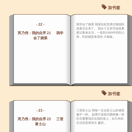
加书签
- 22 -
我学会了烧菜 我潜在的烹调才能很快
就显示出来了。 我从十五岁开始就离
芮乃伟：我的自序 21 我学
家过集体生活，一直到1989年回到上
海，吃的都是食堂的 大锅饭。
会了烧菜
加书签
- 23 -
三登富士山 我每一次去富士山的感觉
都不一样。 如果不是因为围棋像一块
芮乃伟：我的自序 22 三登
巨石重重地压在我的身上，在日本的
生活还是很有乐 趣的。
富士山