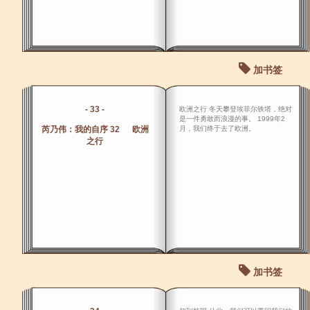
加书签
- 33 -
欧洲之行 冬天攀登埃菲尔铁塔，绝对
是一件勇敢而浪漫的事。 1999年2
芮乃伟：我的自序 32 欧洲
月，我们终于去了欧洲。
之行
加书签