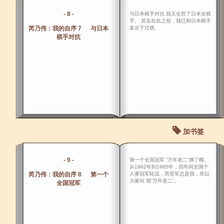
- 8 -
与日本棋手对抗 我又全胜了日本女棋
手。 其实在此之前，我已和日本棋手
芮乃伟：我的自序 7 与日本
多次下过棋。
棋手对抗
加书签
- 9 -
第一个全国冠军 “万年老二”摘了帽。
从1982年到1985年，四年间全国个
芮乃伟：我的自序 8 第一个
人赛冠军轮流，而亚军总是我，所以
大家叫 我“万年老二”。
全国冠军