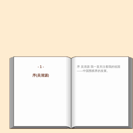
- 1 -
序 吴清源 我一直关注着我的祖国
――中国围棋界的发展。
序(吴清源)