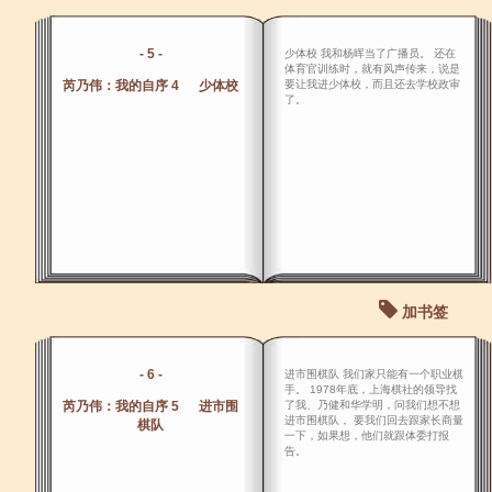
- 5 -
少体校 我和杨晖当了广播员。 还在
体育官训练时，就有风声传来，说是
芮乃伟：我的自序 4 少体校
要让我进少体校，而且还去学校政审
了。
加书签
- 6 -
进市围棋队 我们家只能有一个职业棋
手。 1978年底，上海棋社的领导找
芮乃伟：我的自序 5 进市围
了我、乃健和华学明，问我们想不想
进市围棋队， 要我们回去跟家长商量
棋队
一下，如果想，他们就跟体委打报
告。