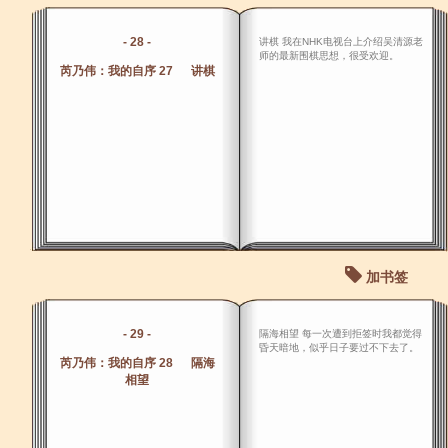
- 28 -
讲棋 我在NHK电视台上介绍吴清源老
师的最新围棋思想，很受欢迎。
芮乃伟：我的自序 27 讲棋
加书签
- 29 -
隔海相望 每一次遭到拒签时我都觉得
昏天暗地，似乎日子要过不下去了。
芮乃伟：我的自序 28 隔海
相望