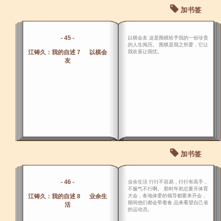
加书签
- 45 -
以棋会友 这是围棋给予我的一份珍贵
的人生阅历。 围棋是我之所爱，它让
江铸久：我的自述 7 以棋会
我欢喜让我忧。
友
加书签
- 46 -
业余生活 行行不容易，行行有高手，
不服气不行啊。 那时年初总要开体育
江铸久：我的自述 8 业余生
大会，各地体委的领导都要来开会，
期间他们都会带着食 品来看望自己省
活
的运动员。