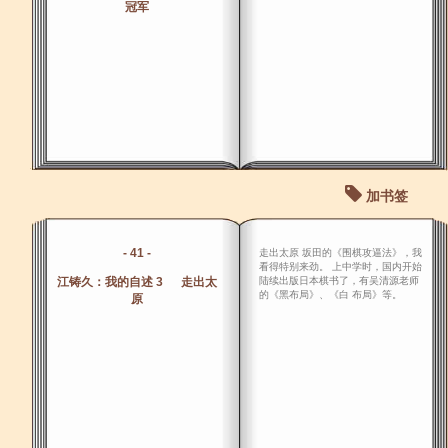
冠军
加书签
- 41 -
走出太原 坂田的《围棋攻逼法》，我
看得特别来劲。 上中学时，国内开始
江铸久：我的自述 3 走出太
陆续出版日本棋书了，有吴清源老师
的《黑布局》、《白 布局》等。
原