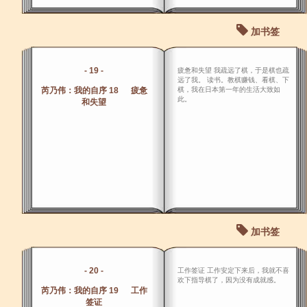
加书签
- 19 -
疲惫和失望 我疏远了棋，于是棋也疏
远了我。 读书。教棋赚钱、看棋、下
芮乃伟：我的自序 18 疲惫
棋，我在日本第一年的生活大致如
此。
和失望
加书签
- 20 -
工作签证 工作安定下来后，我就不喜
欢下指导棋了，因为没有成就感。
芮乃伟：我的自序 19 工作
签证