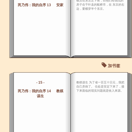
横滨在东京左下角，而他们给我找的
芮乃伟：我的自序 13 安家
房子在千叶县的船桥市，在 东京的右
边，要横穿半个东京。
加书签
- 15 -
教棋谋生 为了省一百五十日元，我把
自己弄病了。 住处是安定下来了，接
芮乃伟：我的自序 14 教棋
下来面临的现实问题就是收入来源。
谋生