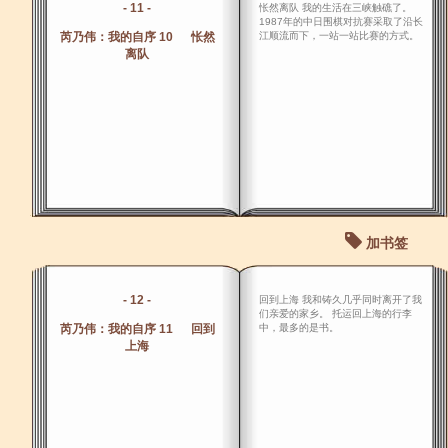
- 11 -
怅然离队 我的生活在三峡触礁了。
1987年的中日围棋对抗赛采取了沿长
芮乃伟：我的自序 10 怅然
江顺流而下，一站一站比赛的方式。
离队
加书签
- 12 -
回到上海 我和铸久几乎同时离开了我
们亲爱的家乡。 托运回上海的行李
芮乃伟：我的自序 11 回到
中，最多的是书。
上海