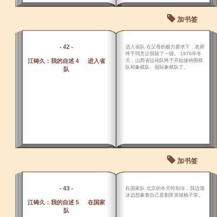
加书签
- 42 -
进入省队 在父母的极力要求下，老师
终于同意让我留了一级。 1976年冬
江铸久：我的自述 4 进入省
天，山西省运动队终于开始接纳围棋
队和象棋队、国际象棋队了。
队
加书签
- 43 -
在国家队 北京的冬天特别冷，我边溜
冰边想象着自己是剿匪英雄杨子荣。
江铸久：我的自述 5 在国家
队