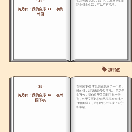
- 34 -
初到韩国 从此，我们可以重回我们的
职业棋士生活，可以不再流浪。
芮乃伟：我的自序 33 初到
韩国
加书签
- 35 -
在韩国下棋 李昌镐跟我摆了一个多小
时的棋，对我来说受益匪浅。 历尽千
芮乃伟：我的自序 34 在韩
辛万苦，我们终于又回到了棋士行
列，终于又可以把自己完完全全地交
国下棋
付给围棋了，我们的心中充满了安宁
和幸福。