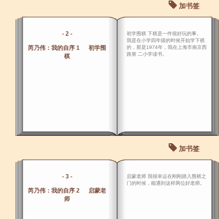
加书签
- 2 -
初学围棋 下棋是一件很好玩的事。
我是在小学四年级的时候开始学下棋
芮乃伟：我的自序 1 初学围
的，那是1974年，我在上海市南京西
路第 二小学读书。
棋
加书签
- 3 -
启蒙老师 我很幸运在刚刚踏入围棋之
门的时候，能遇到这样两位好老师。
芮乃伟：我的自序 2 启蒙老
师