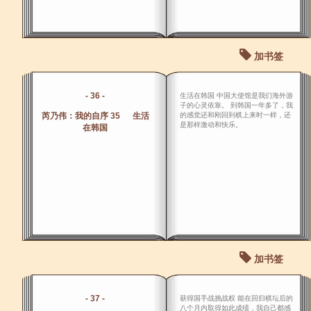
加书签
- 36 -
生活在韩国 中国大使馆是我们海外游
子的心灵依靠。 到韩国一年多了，我
芮乃伟：我的自序 35 生活
的感觉还和刚回到棋上来时一样，还
是那样激动和快乐。
在韩国
加书签
- 37 -
获得国手战挑战权 能在回归棋坛后的
八个月内取得如此成绩，我自己都感