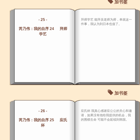
加书签
- 25 -
拜师学艺 能拜吴老师为师，单就这一
件事，我认为到日本也值了。
芮乃伟：我的自序 24 拜师
学艺
加书签
- 26 -
应氏杯 我真心感谢应公公的关心和邀
请，如果没有他给我提供的机会，我
芮乃伟：我的自序 25 应氏
的围棋生命 可能不会延续到韩国。
杯