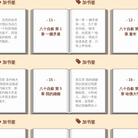
加书签
加书签
。
- 11 -
- 12 -
、无穷的追求
第一章 一捆矛盾
时我以为自己
有一次。几个朋
一个到异地探
八十自叙 第 1
友问他：“林语
八十自叙 第
的孩子，而我
堂，你是谁？”他
章 一捆矛盾
章 童年
险的路程，是
回答说：“我也不
穷期的。
知道他是 谁，只
有上帝知道。
加书签
加书签
- 15 -
- 16 -
四章 圣约翰大
第五章 我的婚姻
 我很幸运能进
我以前提过我爱
约翰大学，那
八十自叙 第 5
我们坂仔村里的
八十自叙 第
圣约翰大学是
赖柏英。小时候
章 我的婚姻
章 哈佛大
认学英文最好
儿，我们一齐捉
地方。
鲦鱼，捉螯虾，
我记得她蹲在小
溪里等着蝴蝶落
在她的头发上，
然后轻轻的走
加书签
加书签
开，居然不会把
蝴蝶 惊走。