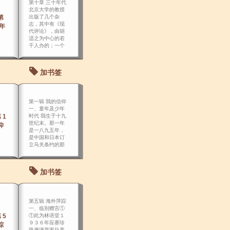
第十章 三十年代
北京大学的教授
第
出版了几个杂
志，其中有《现
十年
代评论》，由胡
适之为中心的若
干人办的；一个
是颇有名气的
《语丝》，由周
作人，周树人，
加书签
钱玄同，刘半
农，郁 达夫等人
主办的。
第一辑 我的信仰
一、童年及少年
 1
时代 我生于十九
世纪末。那一年
仰
是一八九五年，
是中国和日本订
立马关条约的那
一 年，条约规定
割让台湾和承认
朝鲜独立，就是
加书签
甲午战争中国败
给日本的第二
年。
第五辑 海外萍踪
一、临别赠言①
 5
①此为林语堂１
９３６年应赛珍
踪
珠邀请举家赴美