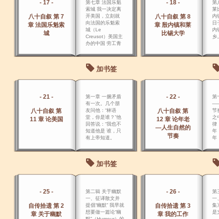
- 17 -
- 18 -
第七章 法国乐魁
第
索城 我一决定离
莱
八十自叙 第 7
开美国，立刻就
八十自叙 第 8
内
向法国的乐魁索
日
章 法国乐魁索
章 殷内镇和莱
城（Le
内
城
比锡大学
Creusot）美国主
乡
办的中国 劳工青
年会申请一个职
业。
加书签
- 21 -
- 22 -
第一章 一捆矛盾
第
有一次。几个朋
―
八十自叙 第
友问他：“林语
八十自叙 第
节
堂，你是谁？”他
之
11 章 论美国
12 章 论年老
回答说：“我也不
律
―人生自然的
知道他是 谁，只
年
节奏
有上帝知道。
年
死
着
加书签
- 25 -
- 26 -
第二辑 关于幽默
第
一、征译散文并
一
自传拾遗 第 2
提倡“幽默” 我早就
自传拾遗 第 3
集
想要做一篇论“幽
是
章 关于幽默
章 我的工作
默”（Humour）的