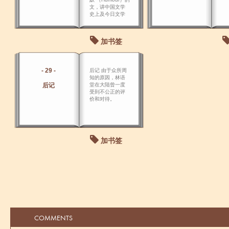
文，讲中国文学
史上及今日文学
界 的一个最大缺
憾。
加书签
- 29 -
后记 由于众所周
知的原因，林语
后记
堂在大陆曾一度
受到不公正的评
价和对待。
加书签
COMMENTS