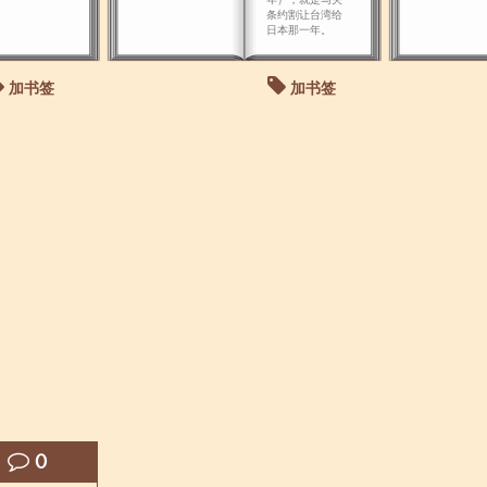
条约割让台湾给
日本那一年。
加书签
加书签
0