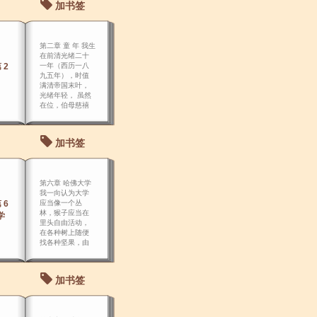
加书签
第二章 童 年 我生
在前清光绪二十
 2
一年（西历一八
九五年），时值
满清帝国末叶，
光绪年轻， 虽然
在位，伯母慈禧
太后，独握大
权，在国势岌岌
可危之日，这位
加书签
老太婆骄奢淫
逸。
第六章 哈佛大学
我一向认为大学
 6
应当像一个丛
林，猴子应当在
学
里头自由活动，
在各种树上随便
找各种坚果，由
枝干间自由摆动
跳跃。
加书签