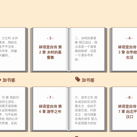
- 3 -
- 4 -
、少之时 从外
二、乡村的基督
看来，我的生
教 我已说过，我
是平平无奇，
林语堂自传 第
父亲是一个基督
林语堂自传
为寻常，而极
教的牧师，但是
2 章 乡村的基
3 章 在学
兴趣的。
一个迥非寻常
督教
生活
的。
加书签
加书签
- 7 -
- 8 -
、宗 教 我的宗
六、游学之年 我
信仰之进化，
长成后的生活范
我离开基督教
林语堂自传 第
围太大，在此不
林语堂自传
长远而艰难的
容易尽述。约而
6 章 游学之年
7 章 由北
序，与乎此程
言之，我与我妻
汉口
所给 我内心许
在海外游学 那几
的苦痛，在此
年是我最大的知
短的自传中不
识活动时期，但
认真详述了，
也是我社交上的
可略说其梗
极幼稚时期。