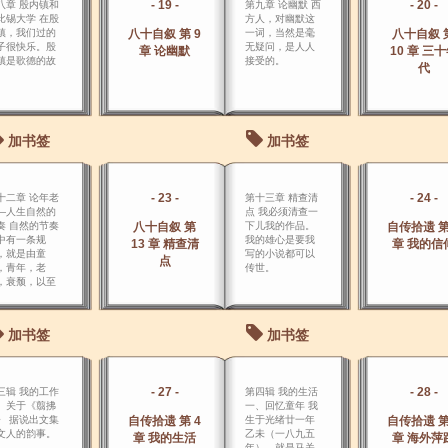
- 19 -
- 20 -
八章 殷内镇和
第九章 论幽默 西
比锡大学 在殷
方人，对幽默这
镇，我们过的
八十自叙 第 9
一词，当然是毫
八十自叙 
子很快乐。殷
无疑问，是人人
章 论幽默
10 章 三
镇是歌德的故
接受的。
代
。
加书签
加书签
- 23 -
- 24 -
十二章 论年老
第十三章 精查清
―人生自然的
点 我必须清查一
奏 自然的节奏
八十自叙 第
下儿我的作品。
自传拾遗 第
中有一条规
我的雄心是要我
13 章 精查清
章 我的信
，就是由童
写的小说都可以
点
，青年，老
传世。
，衰颓，以至
亡，一 直支配
我们的身体。
加书签
加书签
- 27 -
- 28 -
三辑 我的工作
第四辑 我的生活
、关于《翦拂
一、回忆童年 我
》 据说出文集
自传拾遗 第 4
生于光绪廿一年
自传拾遗 第
文人的韵事。
乙未（一八九五
章 我的生活
章 海外萍
年），就是马关