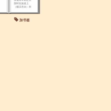
国时在旅途上
（横滨舟次）所
写下的篇什。
加书签