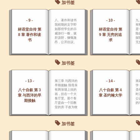
加书签
概
- 9 -
- 10 -
八、著作和读书
九
我初期的文字即
有
林语堂自传 第
如那些学生的示
林语堂自传 第
是
威游行一般，披
险
8 章 著作和读
9 章 无穷的追
肝沥胆，慷慨激
探
书
求
昂，公开抗议。
无
加书签
- 13 -
- 14 -
第三章 与西洋的
第
早期接触 我母亲
学
八十自叙 第 3
有两张墙上挂的
八十自叙 第 4
圣
画，挂在一个大
时
章 与西洋的早
章 圣约翰大学
客厅里。那个客
公
期接触
厅是由一个旧教
的
堂的房 子改为牧
师住宅的。
加书签