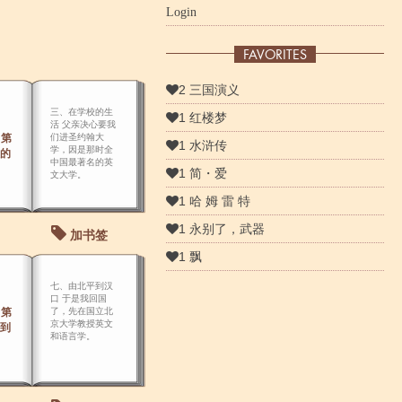
Login
FAVORITES
2 三国演义
三、在学校的生
1 红楼梦
活 父亲决心要我
 第
们进圣约翰大
1 水浒传
学，因是那时全
校的
中国最著名的英
1 简・爱
文大学。
1 哈 姆 雷 特
1 永别了，武器
加书签
1 飘
七、由北平到汉
口 于是我回国
 第
了，先在国立北
京大学教授英文
平到
和语言学。