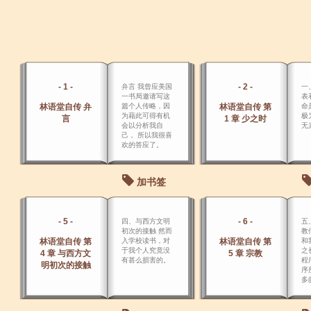
- 1 -
- 2 -
弁言 我曾应美国
一
一书局邀请写这
表
林语堂自传 弁
篇个人传略，因
林语堂自传 第
命
为藉此可得有机
极
言
1 章 少之时
会以分析我自
无
己， 所以我很喜
欢的答应了。
加书签
- 5 -
- 6 -
四、与西方文明
五
初次的接触 然而
教
林语堂自传 第
入学校读书，对
林语堂自传 第
和
于我个人究竟没
之
4 章 与西方文
5 章 宗教
有甚么损害的。
程
明初次的接触
序
多
简
能
只