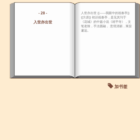
- 28 -
人世亦出世 {{――我眼中的祝春亭}}
{{方原}} 初识祝春亭，是见其刊于
入世亦出世
《花城》的中篇小说《靖平寺》，文
笔老辣，手法圆融， 意境清丽，寓旨
邃远。
加书签