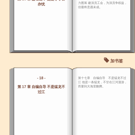
力图筹 建演员工会，为演员争权益，
亦忧
但最终意愿未成。
加书签
- 18 -
第十七章 自编自导 不是猛龙不过
江 他是一条猛龙，不甘在江河漫游，
第 17 章 自编自导 不是猛龙不
而要到大海里翻腾。
过江