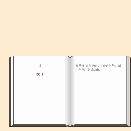
- 1 -
楔子 时势造英雄，英雄造时势。 战
争年代，英雄辈出。
楔 子