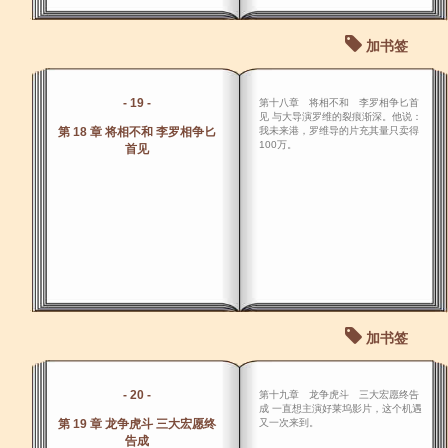
加书签
- 19 -
第十八章 将相不和 李罗相争匕首
见 与大导演罗维的裂痕渐深。他说：
第 18 章 将相不和 李罗相争匕
我未来港，罗维导的片充其量只卖得
100万。
首见
加书签
- 20 -
第十九章 龙争虎斗 三大宏愿终告
成 一直想主演好莱坞影片，这个机遇
第 19 章 龙争虎斗 三大宏愿终
又一次来到。
告成