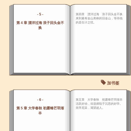
- 5 -
第四章 漂洋过海 浪子回头金不换
来到素有金山美称的旧金山，等待他
第 4 章 漂洋过海 浪子回头金不
的是生计之忧。
换
加书签
- 6 -
第五章 大学春秋 初露锋芒羽渐丰
活跃好动，却选择耽于沉思的好学。
第 5 章 大学春秋 初露锋芒羽渐
崇拜尼采，渴望超人。
丰