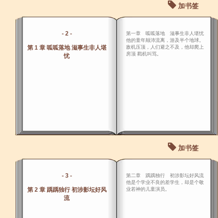
加书签
- 2 -
第一章 呱呱落地 滋事生非人堪忧
他的童年颠沛流离，游及半个地球。
第 1 章 呱呱落地 滋事生非人堪
敌机压顶，人们避之不及，他却爬上
房顶 戳机叫骂。
忧
加书签
- 3 -
第二章 踽踽独行 初涉影坛好风流
他是个学业不良的差学生，却是个敬
第 2 章 踽踽独行 初涉影坛好风
业若神的儿童演员。
流