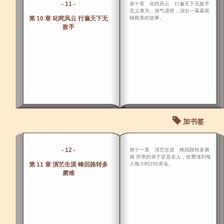
- 11 -
第十章 叱咤风云 行遍天下无敌手
见义勇为，侠气凛然，演出一幕幕英
第 10 章 叱咤风云 行遍天下无
雄救美的故事。
敌手
加书签
- 12 -
第十一章 演艺生涯 峰回路转多磨
难 所带的弟于皆是名人，收费涨到每
第 11 章 演艺生涯 峰回路转多
人每小时250美金。
磨难