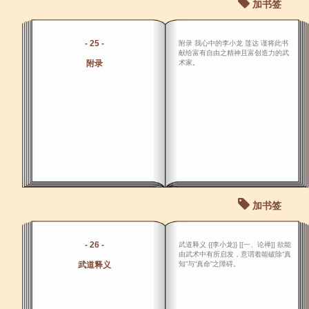
加书签
- 25 -
附录 我心中的李小龙 莲达 谨将此书
献给富有自由之精神且富创造力的武
附录
术家。
加书签
- 26 -
武道释义 {{李小龙}} [[一、论禅]] 欲能
由武术中有所启发，意谓着能破除“真
武道释义
知”与“真命”之障碍。