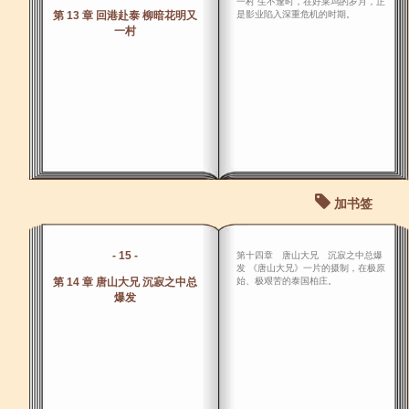
一村 生不逢时，在好莱坞的岁月，正
第 13 章 回港赴泰 柳暗花明又
是影业陷入深重危机的时期。
一村
加书签
- 15 -
第十四章 唐山大兄 沉寂之中总爆
发 《唐山大兄》一片的摄制，在极原
第 14 章 唐山大兄 沉寂之中总
始、极艰苦的泰国柏庄。
爆发