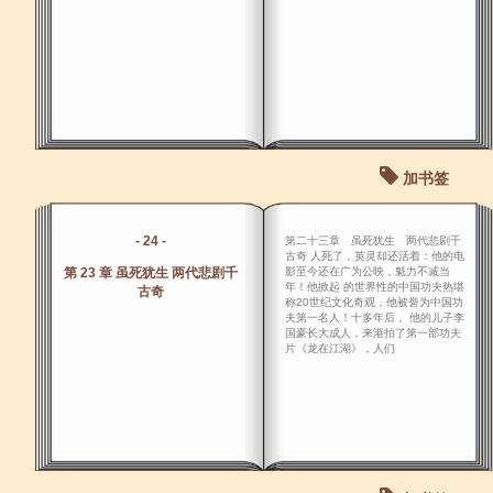
加书签
- 24 -
第二十三章 虽死犹生 两代悲剧千
古奇 人死了，英灵却还活着：他的电
第 23 章 虽死犹生 两代悲剧千
影至今还在广为公映，魁力不减当
年！他掀起 的世界性的中国功夫热堪
古奇
称20世纪文化奇观，他被誉为中国功
夫第一名人！十多年后， 他的儿子李
国豪长大成人，来港拍了第一部功夫
片《龙在江湖》，人们