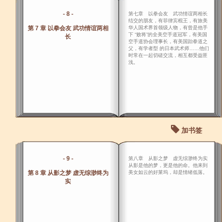
- 8 -
第七章 以拳会友 武功情谊两相长
结交的朋友，有菲律宾棍王，有旅美
第 7 章 以拳会友 武功情谊两相
华人国术界首领级人物，有曾是他手
下 “败将”的全美空手道冠军，有美国
长
空手道协会理事长，有美国跆拳道之
父，有学者型 的日本武术师……他们
时常在一起切磋交流，相互都受益匪
浅。
加书签
- 9 -
第八章 从影之梦 虚无综渺终为实
从影是他的梦，更是他的命。他来到
第 8 章 从影之梦 虚无综渺终为
美女如云的好莱坞，却是情绪低落。
实