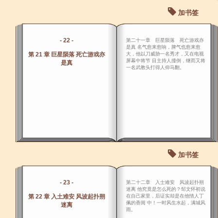
加书签
- 22 -
第二十一章 巨星陨落 死亡游戏亦
是真 名气愈来愈响，脾气也愈来愈
第 21 章 巨星陨落 死亡游戏亦
大，他以刀威胁一名秀才，又在电视
屏幕中将节 目主持人撞倒，继而又将
是真
一名武教头打得人仰马翻。
加书签
- 23 -
第二十二章 入士难安 风波起扑朔
迷离 他究竟是怎么死的？邹文怀初说
第 22 章 入土难安 风波起扑朔
在自己家里，后证实却是在他情人丁
佩的香闺 中！一时风生水起，满城风
迷离
雨。