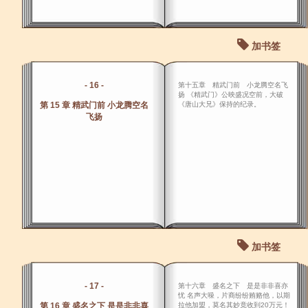
加书签
- 16 -
第十五章 精武门前 小龙腾空名飞
扬 《精武门》公映盛况空前，大破
第 15 章 精武门前 小龙腾空名
《唐山大兄》保持的纪录。
飞扬
加书签
- 17 -
第十六章 盛名之下 是是非非喜亦
忧 名声大噪，片商纷纷贿赂他，以期
第 16 章 盛名之下 是是非非喜
拉他加盟，莫名其妙竟收到20万元！