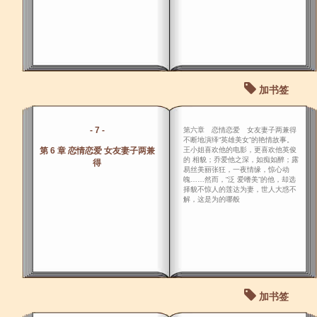
加书签
- 7 -
第六章 恋情恋爱 女友妻子两兼得
不断地演绎“英雄美女”的艳情故事。
第 6 章 恋情恋爱 女友妻子两兼
王小姐喜欢他的电影，更喜欢他英俊
的 相貌；乔爱他之深，如痴如醉；露
得
易丝美丽张狂，一夜情缘，惊心动
魄……然而，“泛 爱嗜美”的他，却选
择貌不惊人的莲达为妻，世人大惑不
解，这是为的哪般
加书签