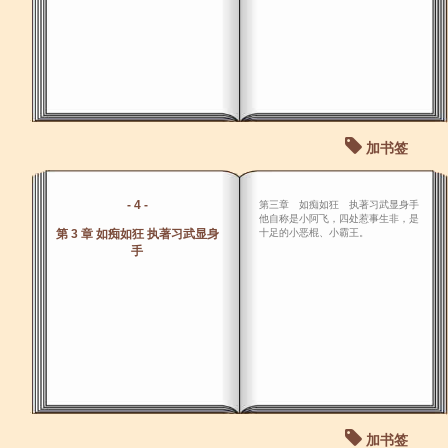
加书签
- 4 -
第三章 如痴如狂 执著习武显身手
他自称是小阿飞，四处惹事生非，是
第 3 章 如痴如狂 执著习武显身
十足的小恶棍、小霸王。
手
加书签