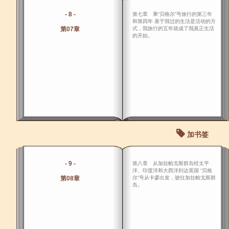
- 8 -
第七章 乘“贝格尔”号旅行的第三年
和第四年 基于我过的生活是活动的方
第07章
式，我旅行的五年就成了我真正生活
的开始。
加书签
- 9 -
第八章 从加拉帕戈斯群岛经太平
洋、印度洋和大西洋到达英国 “贝格
第08章
尔”号从卡廖出发，驶往加拉帕戈斯群
岛。