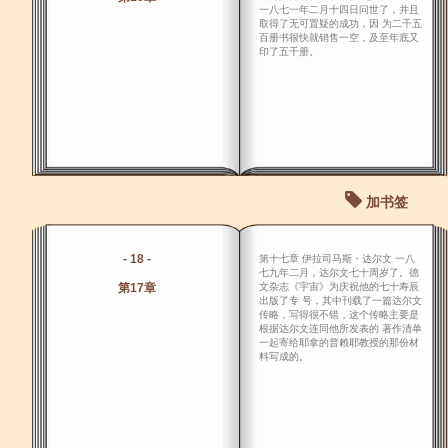
一八七一年二月十四日问世了，并且
取得了无可置疑的成功，因 为二千五
百册书很快就销售一空，及至年底又
印了五千册。
加书签
- 18 -
第十七章 伊拉司马斯・达尔文 一八
七九年二月，达尔文七十周岁了。德
第17章
文杂志《宇宙》为庆祝他的七十寿辰
出版了专 号，其中刊载了一篇达尔文
传略，写得很不错，这个传略主要是
根据达尔文连同他所发表的 著作清单
一起寄给耶拿的普赖耶教授的那份材
料写成的。