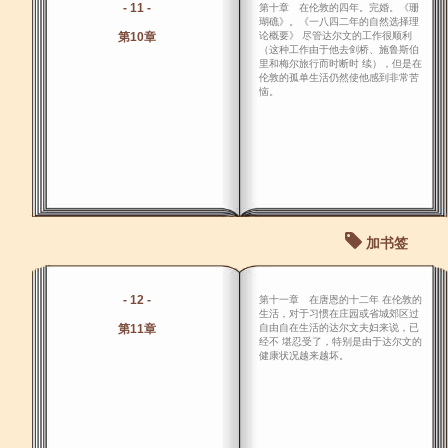
- 11 -
第十章 在伦敦的四年。完婚。《珊
瑚礁》。《一八四二年的自然选择理
第10章
论概要》 尽管达尔文的工作很顺利
（这种工作由于他去剑桥、施鲁斯伯
里和梅尔旅行而时断时 续），但是在
伦敦的孤单生活仍然使他感到非常苦
恼。
加书签
- 12 -
第十一章 在唐恩的十二年 在伦敦的
生活，对于习惯在庄园或省城郊区过
第11章
自由自在生活的达尔文夫妇来说，已
经不 堪忍受了，特别是由于达尔文的
健康状况越来越坏。