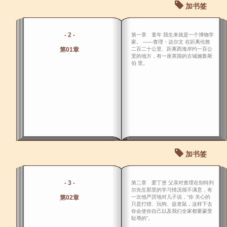
加书签
- 2 -
第一章 童年 我生来就是一个博物学
家。 ――查理・达尔文 在距离伦敦
第01章
二百二十公里、距离西海岸约一百公
里的地方，有一座英国的古城施鲁斯
伯 里。
加书签
- 3 -
第二章 爱丁堡 父亲对查理在别特列
尔先生那里的学习情况很不满意，有
第02章
一次他严厉地对儿子说，“你 关心的
只是打猎、玩狗、捉老鼠，这样下去
你会使你自己以及我们全家都要蒙受
耻辱的”。