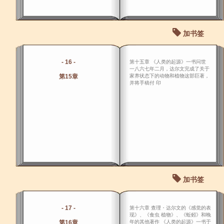
加书签
- 16 -
第十五章 《人类的起源》一书问世
一八六七年二月，达尔文完成了关于
第15章
家养状态下的动物和植物这部巨著，
并将手稿付 印
加书签
- 17 -
第十六章 查理・达尔文的《感觉的表
现》、《食虫 植物》、《蚯蚓》和晚
第16章
年的其他著作 《人类的起源》一书于