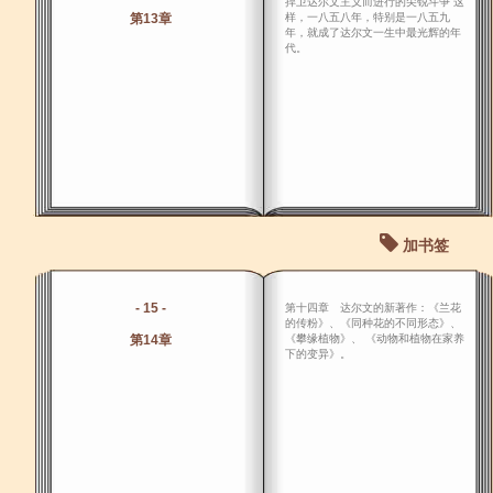
捍卫达尔文主义而进行的尖锐斗争 这
第13章
样，一八五八年，特别是一八五九
年，就成了达尔文一生中最光辉的年
代。
加书签
- 15 -
第十四章 达尔文的新著作：《兰花
的传粉》、《同种花的不同形态》、
第14章
《攀缘植物》、 《动物和植物在家养
下的变异》。