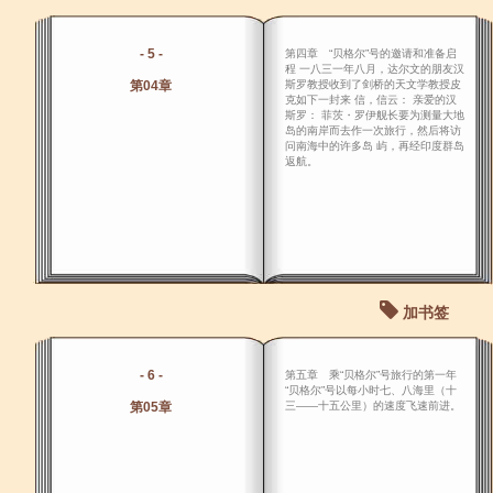
- 5 -
第四章 “贝格尔”号的邀请和准备启
程 一八三一年八月，达尔文的朋友汉
第04章
斯罗教授收到了剑桥的天文学教授皮
克如下一封来 信，信云： 亲爱的汉
斯罗： 菲茨・罗伊舰长要为测量大地
岛的南岸而去作一次旅行，然后将访
问南海中的许多岛 屿，再经印度群岛
返航。
加书签
- 6 -
第五章 乘“贝格尔”号旅行的第一年
“贝格尔”号以每小时七、八海里（十
第05章
三――十五公里）的速度飞速前进。