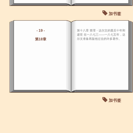
加书签
- 19 -
第十八章 查理・达尔文的最后十年和
逝世 在一八七三――一八七五年，达
第18章
尔文准备再版他过去的许多著作。
加书签