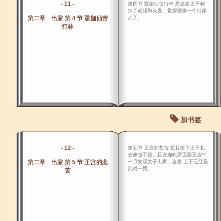
- 11 -
第四节 跋伽仙苦行林 悉达多太子剃
掉了胡须和头发，觉得很像一个出家
第二章 出家 第 4 节 跋伽仙苦
人了。
行林
加书签
- 12 -
第五节 王宫的悲苦 暂且按下太子北
去修道不提。且说迦毗罗卫国王宫中
第二章 出家 第 5 节 王宫的悲
一旦发现太子出家，全宫 上下已经是
乱成一团。
苦