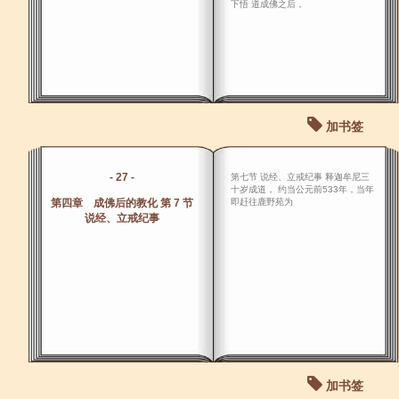
下悟 道成佛之后，
加书签
- 27 -
第七节 说经、立戒纪事 释迦牟尼三
十岁成道， 约当公元前533年，当年
第四章 成佛后的教化 第 7 节
即赶往鹿野苑为
说经、立戒纪事
加书签