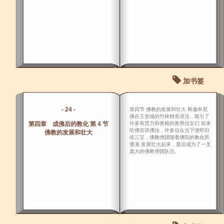
加书签
- 24 -
第四节 佛教的发展和壮大 释迦牟尼
佛在王舍城的竹林精舍讲法，吸引了
第四章 成佛后的教化 第 4 节
许多有慧力和善根的善男信女们 前来
听佛宣讲佛法，许多信众当下便即归
佛教的发展和壮大
依三宝，佛教僧团随着佛陀的教化而
逐渐 发展壮大起来，最后成为了一支
庞大的佛教僧团队伍。