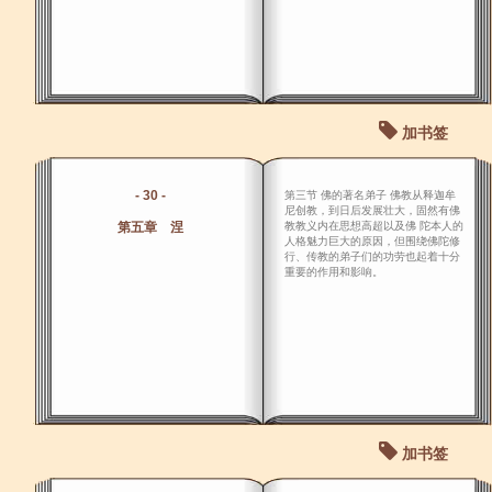
加书签
- 30 -
第三节 佛的著名弟子 佛教从释迦牟
尼创教，到日后发展壮大，固然有佛
第五章 涅
教教义内在思想高超以及佛 陀本人的
人格魅力巨大的原因，但围绕佛陀修
行、传教的弟子们的功劳也起着十分
重要的作用和影响。
加书签