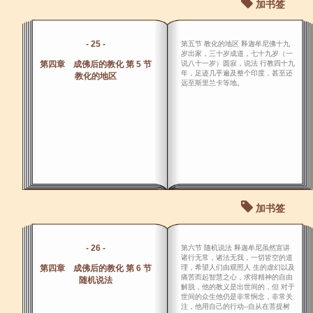
加书签
- 25 -
第五节 教化的地区 释迦牟尼佛十九
岁出家，三十岁成道，七十九岁（一
第四章 成佛后的教化 第 5 节
说八十一岁）圆寂，说法 行教四十九
年，足迹几乎遍及整个印度，甚至还
教化的地区
远至斯里兰卡等地。
加书签
- 26 -
第六节 随机说法 释迦牟尼虽然宣讲
诸行无常，诸法无我，一切皆空的道
第四章 成佛后的教化 第 6 节
理，希望人们由观照人 生的虚幻以及
痛苦而起智慧之心，求得精神的自由
随机说法
解脱，他的教义是出世间的，但 对于
世间的众生他仍是非常悯念，非常关
注，他用自己的行动--自从在菩提树