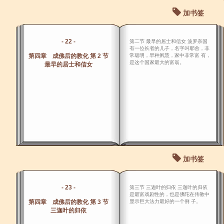
加书签
- 22 -
第二节 最早的居士和信女 波罗奈国
有一位长者的儿子，名字叫耶舍，非
第四章 成佛后的教化 第 2 节
常聪明，早种夙慧，家中非常富 有，
是这个国家最大的富翁。
最早的居士和信女
加书签
- 23 -
第三节 三迦叶的归依 三迦叶的归依
是最富戏剧性的，也是佛陀在传教中
第四章 成佛后的教化 第 3 节
显示巨大法力最好的一个例 子。
三迦叶的归依