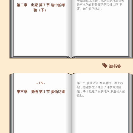
子迤逦往北而去，他的目的地是当时
第二章 出家 第 7 节 途中的考
最有名的道行最高的两位仙人阿 罗
逻、迦兰住的地方。
验（下）
加书签
- 15 -
第一节 参仙访道 寒来暑往，春去秋
迎，悉达多太子经历了许多艰难险
第三章 觉悟 第 1 节 参仙访道
阻，终于抵达了目的地阿 罗逻仙人的
住处。