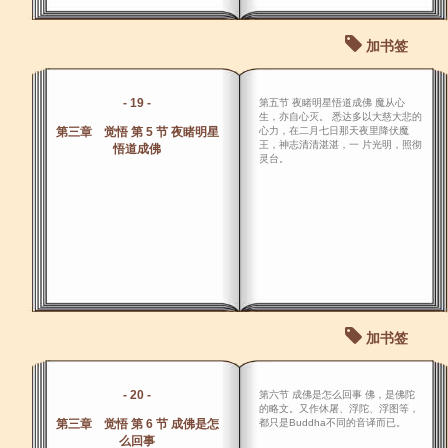
加书签
- 19 -
第五节 夜睹明星悟道成佛 魔从心
生，亦自心灭。 悉达多以大慈大悲的
第三章 觉悟 第 5 节 夜睹明星
心力，在二月七日那天夜里降伏魔
王，神志清清湛湛，一 片光明，照彻
悟道成佛
灵台。
加书签
- 20 -
第六节 成佛是怎么回事 佛，是佛陀
的略文。又作休屠、浮陀、浮图等，
第三章 觉悟 第 6 节 成佛是怎
都只是Buddha不同的音译而已。
么回事