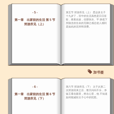
- 5 -
第五节 郊游所见（上） 悉达多太子
十九岁了，宫中的生活虽然是日日笙
第一章 出家前的生活 第 5 节
歌，夜夜欢娱，但那快乐、平 静底下
所隐含的生命的无聊之感总使人感到
郊游所见（上）
是如此的压抑和浪费。
加书签
- 6 -
第六节 郊游所见（下） 太子从第二
次郊游回来之后，整天闷闷不乐，净
第一章 出家前的生活 第 6 节
饭王看在眼里，疼在心里，他 不知道
如何能减轻太子心中的忧愁。
郊游所见（下）