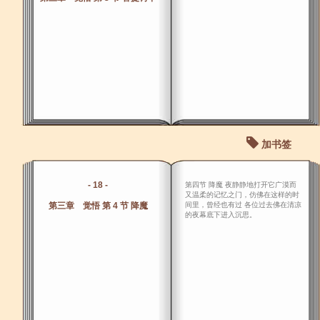
加书签
- 18 -
第四节 降魔 夜静静地打开它广漠而
又温柔的记忆之门，仿佛在这样的时
第三章 觉悟 第 4 节 降魔
间里，曾经也有过 各位过去佛在清凉
的夜幕底下进入沉思。