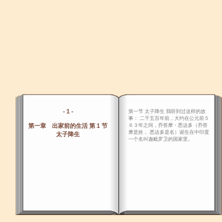
- 1 -
第一节 太子降生 我听到过这样的故
事： 二千五百年前，大约在公元前５
第一章 出家前的生活 第 1 节
６３年之间，乔答摩・悉达多（乔答
摩是姓， 悉达多是名）诞生在中印度
太子降生
一个名叫迦毗罗卫的国家里。