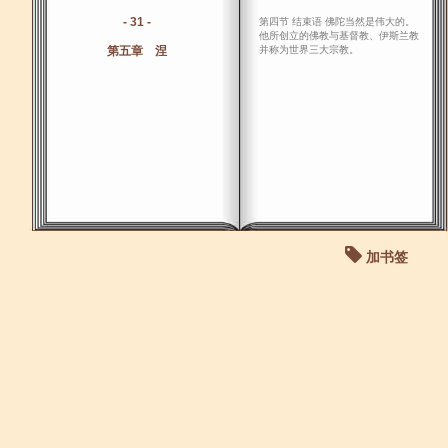
- 31 -
第四节 结束语 佛陀当然是伟大的。
他所创立的佛教与基督教、伊斯兰教
第五章 涅
并称为世界三大宗教。
加书签