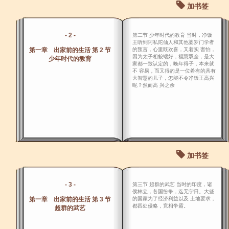
加书签
- 2 -
第二节 少年时代的教育 当时，净饭
王听到阿私陀仙人和其他婆罗门学者
第一章 出家前的生活 第 2 节
的预言，心里既欢喜，又着实 害怕，
因为太子相貌端好，福慧双全，是大
少年时代的教育
家都一致认定的，晚年得子，本来就
不 容易，而又得的是一位希有的具有
大智慧的儿子，怎能不令净饭王高兴
呢？然而高 兴之余
加书签
- 3 -
第三节 超群的武艺 当时的印度，诸
侯林立，各国纷争，迄无宁日。大些
第一章 出家前的生活 第 3 节
的国家为了经济利益以及 土地要求，
都四处侵略，竞相争霸。
超群的武艺