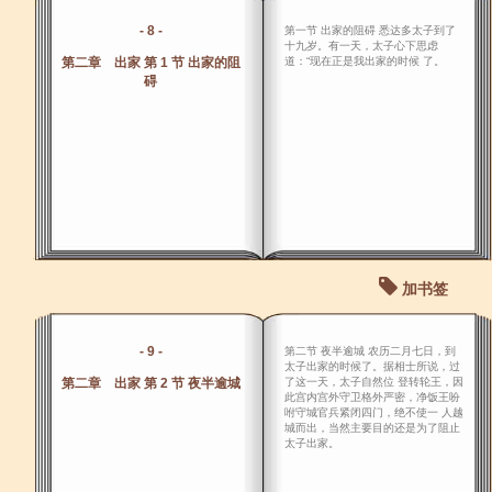
- 8 -
第一节 出家的阻碍 悉达多太子到了
十九岁。有一天，太子心下思虑
第二章 出家 第 1 节 出家的阻
道：“现在正是我出家的时候 了。
碍
加书签
- 9 -
第二节 夜半逾城 农历二月七日，到
太子出家的时候了。据相士所说，过
第二章 出家 第 2 节 夜半逾城
了这一天，太子自然位 登转轮王，因
此宫内宫外守卫格外严密，净饭王吩
咐守城官兵紧闭四门，绝不使一 人越
城而出，当然主要目的还是为了阻止
太子出家。