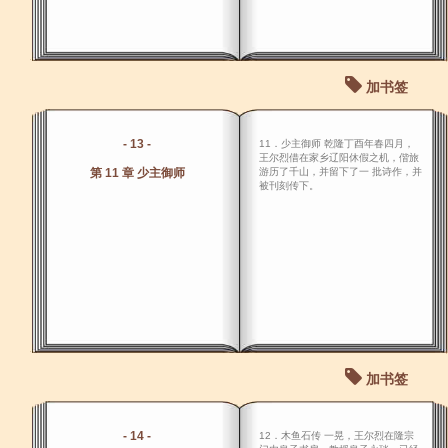
加书签
- 13 -
11．少主御师 乾隆丁酉年春四月，
王尔烈借在家乡辽阳休假之机，偕旅
第 11 章 少主御师
游历了千山，并留下了一 批诗作，并
被刊刻传下。
加书签
- 14 -
12．木鱼石传 一晃，王尔烈在隆宗