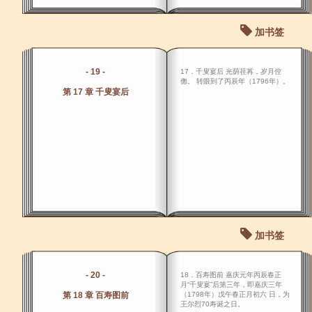
加书签
- 19 -
17．千叟宴后 光荫荏苒，岁月倥
偬。 转眼到了丙辰年（1796年）。
第 17 章 千叟宴后
加书签
- 20 -
18．百寿图前 嘉庆元年丙辰春正
月“千叟宴”后第三年，即嘉庆三年
第 18 章 百寿图前
（1798年）戊午春正月初六 日，为
王尔烈70寿诞之日。