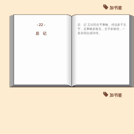
加书签
- 22 -
后 记 王尔烈生平事略，传说多于文
字，且事略多散见，文字多散佚，一
后 记
直未得志成详传。
加书签