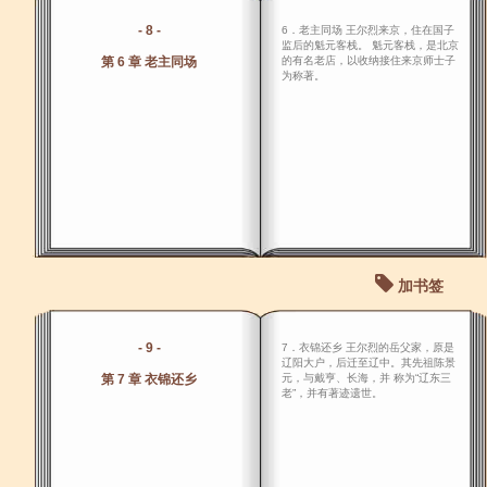
- 8 -
6．老主同场 王尔烈来京，住在国子
监后的魁元客栈。 魁元客栈，是北京
第 6 章 老主同场
的有名老店，以收纳接住来京师士子
为称著。
加书签
- 9 -
7．衣锦还乡 王尔烈的岳父家，原是
辽阳大户，后迁至辽中。其先祖陈景
第 7 章 衣锦还乡
元，与戴亨、长海，并 称为“辽东三
老”，并有著迹遗世。