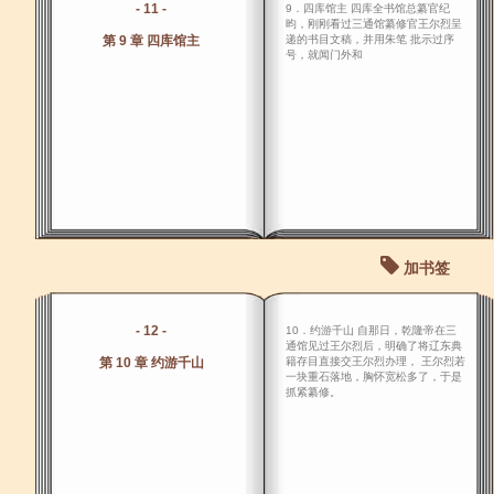
- 11 -
9．四库馆主 四库全书馆总纂官纪
昀，刚刚看过三通馆纂修官王尔烈呈
第 9 章 四库馆主
递的书目文稿，并用朱笔 批示过序
号，就闻门外和
加书签
- 12 -
10．约游千山 自那日，乾隆帝在三
通馆见过王尔烈后，明确了将辽东典
第 10 章 约游千山
籍存目直接交王尔烈办理， 王尔烈若
一块重石落地，胸怀宽松多了，于是
抓紧纂修。