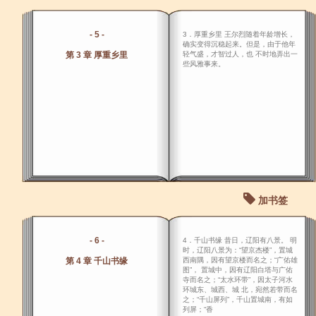
- 5 -
3．厚重乡里 王尔烈随着年龄增长，
确实变得沉稳起来。但是，由于他年
第 3 章 厚重乡里
轻气盛，才智过人，也 不时地弄出一
些风雅事来。
加书签
- 6 -
4．千山书缘 昔日，辽阳有八景。 明
时，辽阳八景为：“望京杰楼”，置城
第 4 章 千山书缘
西南隅，因有望京楼而名之；“广佑雄
图”， 置城中，因有辽阳白塔与广佑
寺而名之；“太水环带”，因太子河水
环城东、城西、城 北，宛然若带而名
之；“千山屏列”，千山置城南，有如
列屏；“香