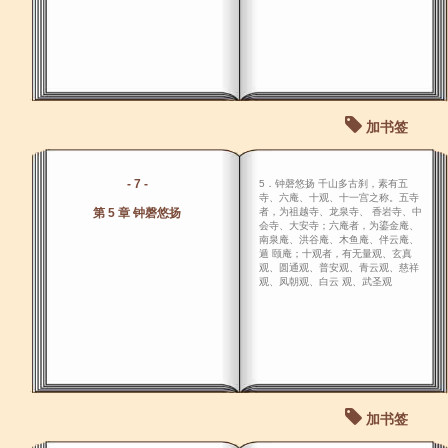
加书签
- 7 -
5．钟磬悠扬 千山多古刹，素有五
寺、六庵、十观、十一宫之称。五寺
第 5 章 钟磬悠扬
者，为祖越寺、龙泉寺、 香岩寺、中
会寺、大安寺；六庵者，为鎏金庵、
南泉庵、洪谷庵、木鱼庵、伴云庵、
遁 颐庵；十观者，有无量观、玄真
观、圆通观、普安观、青云观、慈祥
观、凤朝观、白云 观、武圣观
加书签