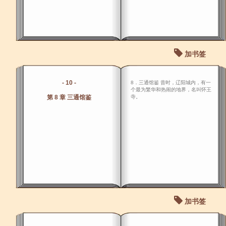
加书签
- 10 -
8．三通馆鉴 昔时，辽阳城内，有一
个最为繁华和热闹的地界，名叫怀王
第 8 章 三通馆鉴
寺。
加书签