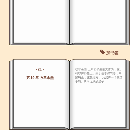
加书签
- 21 -
收章余墨 王尔烈平生最大作为，在于
司职御师任上。由于他学识笃厚，禀
第 19 章 收章余墨
赋纯正，施教得方， 竟然将一个放荡
不羁、所向无成的皇子