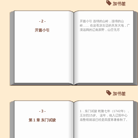
加书签
- 2 -
开篇小引 连绵的山岭，连绵的山
岭…… 在这苍凉古迈的关东大地，广
开篇小引
漠远阔的辽南原野，山峦无尽
加书签
- 3 -
1．东门试骏 乾隆七年（1742年），
王尔烈15岁。 这年，他入辽阳中心
第 1 章 东门试骏
庙塾馆就读已经是四度寒暑春秋了。