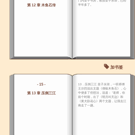
门内皇子书房，教授皇子永琰，已经
第 12 章 木鱼石传
半年多了。
加书签
- 15 -
13．压倒三江 皇子永琰，一听师傅
王尔烈说出文题《僧敲木鱼石》，心
第 13 章 压倒三江
中便多了些想法，说道： “老师，你
前个时期，出了《明月叫天边》和
《黄犬卧花心》两个文题，让我去江
南走了一趟。