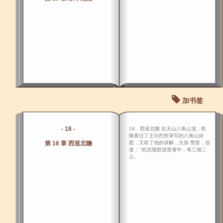
加书签
- 18 -
16．西巡北瞻 在天山八角山顶，乾
隆看过了王尔烈所录写的八角山诗
第 16 章 西巡北瞻
图，又听了他的讲解，大加 赞赏，说
道： “此次随朕游赏者中，有三相二
公。