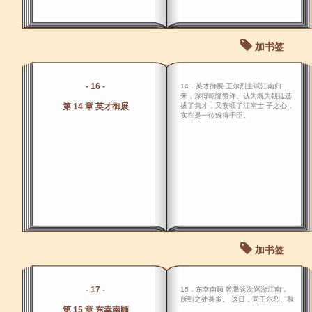
加书签
- 16 -
14．英才御展 王尔烈主试江南归
来，深得乾隆赞许。认为既为朝廷选
第 14 章 英才御展
拔了隽才，又安顿了江南士 子之心，
实在是一位难得干臣。
加书签
- 17 -
15．东幸南顾 乾隆这次巡游江南，
所到之处甚多。 这日，同王尔烈、和
第 15 章 东幸南顾