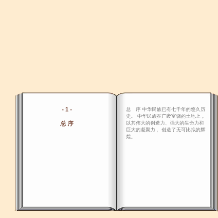
- 1 -
总 序 中华民族已有七千年的悠久历
史。 中华民族在广袤富饶的土地上，
总 序
以其伟大的创造力、强大的生命力和
巨大的凝聚力， 创造了无可比拟的辉
煌。