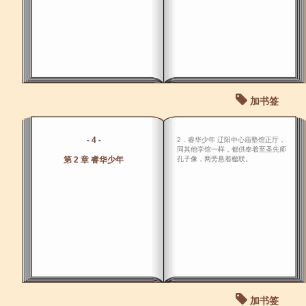
加书签
- 4 -
2．睿华少年 辽阳中心庙塾馆正厅，
同其他学馆一样，都供奉着至圣先师
第 2 章 睿华少年
孔子像，两旁悬着楹联。
加书签