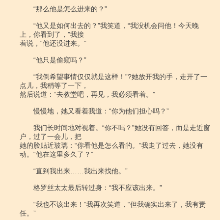
　　“那么他是怎么进来的？”

　　“他又是如何出去的？”我笑道，“我没机会问他！今天晚
上，你看到了，”我接

着说，“他还没进来。”

　　“他只是偷窥吗？”

　　“我倒希望事情仅仅就是这样！”?她放开我的手，走开了一
点儿，我稍等了一下，

然后说道：“去教堂吧，再见，我必须看着。”

　　慢慢地，她又看着我道：“你为他们担心吗？”

　　我们长时间地对视着。“你不吗？”她没有回答，而是走近窗
户，过了一会儿，把

她的脸贴近玻璃：“你看他是怎么看的。”我走了过去，她没有
动。“他在这里多久了？”

　　“直到我出来……我出来找他。”

　　格罗丝太太最后转过身：“我不应该出来。”

　　“我也不该出来！”我再次笑道，“但我确实出来了，我有责
任。”
