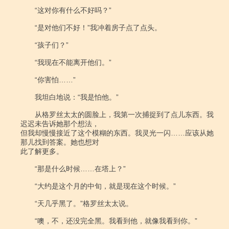
　　“这对你有什么不好吗？”

　　“是对他们不好！”我冲着房子点了点头。

　　“孩子们？”

　　“我现在不能离开他们。”

　　“你害怕……”

　　我坦白地说：“我是怕他。”

　　从格罗丝太太的圆脸上，我第一次捕捉到了点儿东西。我
迟迟未告诉她那个想法，

但我却慢慢接近了这个模糊的东西。我灵光一闪……应该从她
那儿找到答案。她也想对

此了解更多。

　　“那是什么时候……在塔上？”

　　“大约是这个月的中旬，就是现在这个时候。”

　　“天几乎黑了。”格罗丝太太说。

　　“噢，不，还没完全黑。我看到他，就像我看到你。”
