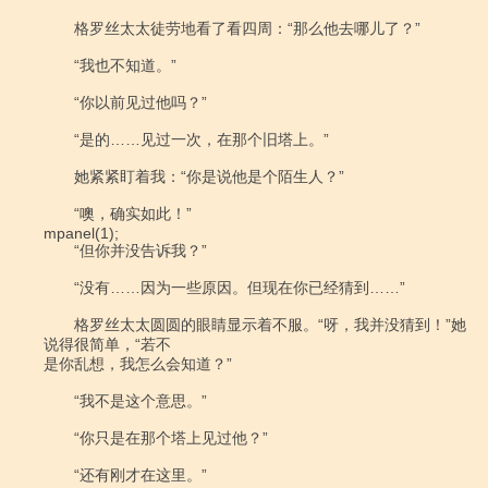
　　格罗丝太太徒劳地看了看四周：“那么他去哪儿了？”

　　“我也不知道。”

　　“你以前见过他吗？”

　　“是的……见过一次，在那个旧塔上。”

　　她紧紧盯着我：“你是说他是个陌生人？”

　　“噢，确实如此！”

mpanel(1);

　　“但你并没告诉我？”

　　“没有……因为一些原因。但现在你已经猜到……”

　　格罗丝太太圆圆的眼睛显示着不服。“呀，我并没猜到！”她
说得很简单，“若不

是你乱想，我怎么会知道？”

　　“我不是这个意思。”

　　“你只是在那个塔上见过他？”

　　“还有刚才在这里。”
