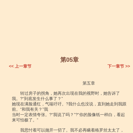
第05章
<< 上一章节
下一章节 >>
　　　　　　　　　　　　　　　　　第五章

　　转过房子的拐角，她再次出现在我的视野时，她告诉了
我。?“到底发生什么事了？”

她现在满脸通红，气喘吁吁。?我什么也没说，直到她走到我跟
前。“和我有关？”我

当时一定表情夸张。?“我说了吗？”?“你的脸像纸一样白，看起
来可怕极了。”

　　我思忖着可以抛开一切了。我不必再瞒着格罗丝太太了，