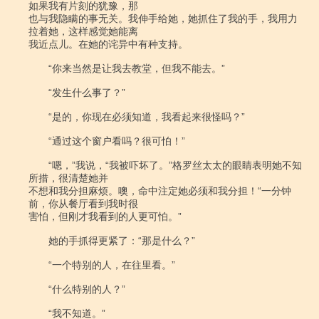
如果我有片刻的犹豫，那

也与我隐瞒的事无关。我伸手给她，她抓住了我的手，我用力
拉着她，这样感觉她能离

我近点儿。在她的诧异中有种支持。

　　“你来当然是让我去教堂，但我不能去。”

　　“发生什么事了？”

　　“是的，你现在必须知道，我看起来很怪吗？”

　　“通过这个窗户看吗？很可怕！”

　　“嗯，”我说，“我被吓坏了。”格罗丝太太的眼睛表明她不知
所措，很清楚她并

不想和我分担麻烦。噢，命中注定她必须和我分担！“一分钟
前，你从餐厅看到我时很

害怕，但刚才我看到的人更可怕。”

　　她的手抓得更紧了：“那是什么？”

　　“一个特别的人，在往里看。”

　　“什么特别的人？”

　　“我不知道。”
