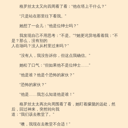
　　格罗丝太太又向四周看了看：“他在塔上干什么？”

　　“只是站在那里往下看我。”

　　她想了一会儿：“他是位绅士吗？”

　　我发现自己不用思考：“不是。”?她更诧异地看着我：“不
是？那么，没有别的

人在场吗？没人从村里过来吗？”

　　“没有人，我没告诉你，但这点我确信。”

　　她松了口气：“但如果他不是位绅士……”

　　“他是谁？他是个恐怖的家伙？”

　　“恐怖的家伙？”

　　“他是……我怎么知道他是谁！”

　　格罗丝太太再次向周围看了看，她盯着朦胧的远处，然
后，回过神来，突然转向我

道：“我们该去教堂了。”

　　“噢，我现在去教堂不合适！”
