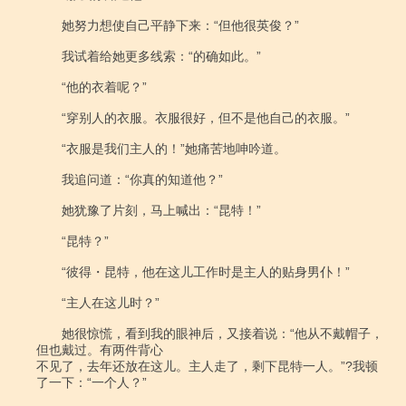
　　她努力想使自己平静下来：“但他很英俊？”

　　我试着给她更多线索：“的确如此。”

　　“他的衣着呢？”

　　“穿别人的衣服。衣服很好，但不是他自己的衣服。”

　　“衣服是我们主人的！”她痛苦地呻吟道。

　　我追问道：“你真的知道他？”

　　她犹豫了片刻，马上喊出：“昆特！”

　　“昆特？”

　　“彼得・昆特，他在这儿工作时是主人的贴身男仆！”

　　“主人在这儿时？”

　　她很惊慌，看到我的眼神后，又接着说：“他从不戴帽子，
但也戴过。有两件背心

不见了，去年还放在这儿。主人走了，剩下昆特一人。”?我顿
了一下：“一个人？”
