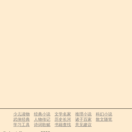
少儿读物
经典小说
文学名家
推理小说
科幻小说
武侠经典
人物传记
历史长河
诸子百家
散文随笔
学习工具
诗词歌赋
书籍查找
意见建议