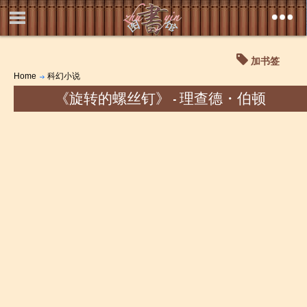
加书签
Home
科幻小说
《旋转的螺丝钉》 - 理查德・伯顿