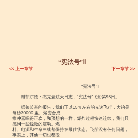
“宪法号”Ⅱ
<< 上一章节
下一章节 >>
　　　　　　　　　　　　　　　　“宪法号”Ⅱ

　　谢菲尔德・杰克曼航天日志，“宪法号”飞船第95日。

　　据莱茨基的报告，我们正以15％左右的光速飞行，大约是
每秒30000 里。聚变合成

推冲器唱得正欢，和预想的一样，爆炸过程快速连续，我们只
感到一些轻微的震动。燃

料、电源和生命曲线都保持在最佳状态。飞船没有任何问题，
事实上，其他一切也都没
