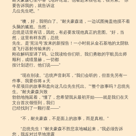
耐夫豪森心里不客气地评论道。他看起来很苍老，很劳累。“你
要告诉我的，就告诉这

几位先生吧。”

　　“噢，好，我明白了。”耐夫豪森道，一边试图掩盖他摸不着
头脑的尴尬。当然，

总统是话里有话，因此，有必要发现他真正的意图。“好，当
然，这里有样东西，总统

先生。是‘宪法号’发来的新报告！一小时前从金石基地的太阴轨
道飞行器射传输来的，

刚在解码室译了码。让我读给你们听。我们勇敢的宇航员出师
顺利，成绩显赫，一切都

按计划进行。他们说――”

　　“现在别读。”总统声音刺耳，“我们会听的，但首先另有一
件事。我要你将ａ天

牛星项目的故事和盘向这几位先生托出。”“整个故事吗？总统先
生。”耐夫豪森兴致

勃勃地拖延着，“懂了，您希望我从最初开始――就是我们在天
文台首次领悟到，我们

已经找到了一颗行星――”

　　“不，耐夫豪森，不是面上的故事，而是真相。”

　　“总统先生！”耐夫豪森不胜悲哀地喊起来，“我必须告诉
您，我反对过早地泄露
