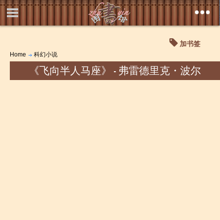
加书签
Home
科幻小说
《飞向半人马座》 - 弗雷德里克・波尔