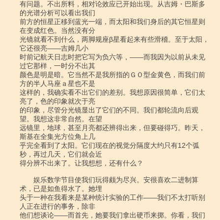
有问题。不出所料，相对论效应已开始出现。从吉姆・巴斯多
的光谱分析可以看出我们

前方的恒星正移到蓝光一端，而太阳和我们身后的其它恒星则
在变成红色。当然没有分

光镜就看不到什么，两脚规座β星看起来有些滑稽。至于太阳，
它还很亮――吉姆几小

时前记航天日志时把它写为负六等，――而我因为以前从未见
过它那样，一时分不出其

颜色是明是暗。它当然不是我所指的ＧＯ型金黄色，而我们前
方的半人马座ａ星也不是

这样的，我确实看不出它们的差别。我想原因很简单，它们太
亮了，色的印象就次于亮

的印象，尽管分光镜显出了它们的不同。我们都轮流向后观
望。我想这非常自然。在望

远镜里，地球，甚至月亮都还辨得出来，但要碰得巧。昨天，
斯基在全集光方位角上几

乎完全看到了太阳。它们现在的视觉分隔度大约只有12个弧
秒，再过几天，它们就会近

得分辨不出来了。让我想想，还有什么？

　　娱乐数学节目使我们玩得颇为尽兴。安很喜欢二进制算
术，已是如鱼得水了。她埋

头于一种在我看来是某种统计实验的工作――我们不太打听别
人正在进行的事务，除非

他们想谈论――而首先，她要我们拿出硬币来掷。你看，我们