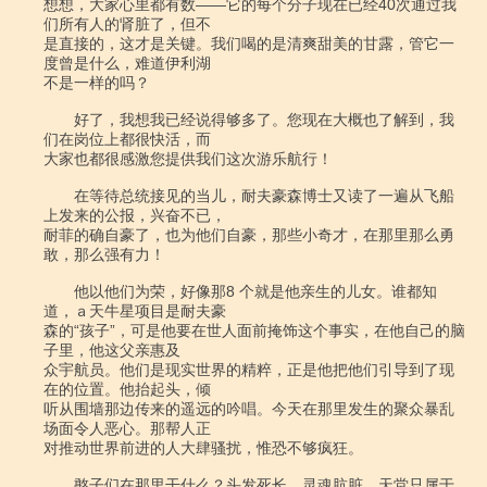
想想，大家心里都有数――它的每个分子现在已经40次通过我
们所有人的肾脏了，但不

是直接的，这才是关键。我们喝的是清爽甜美的甘露，管它一
度曾是什么，难道伊利湖

不是一样的吗？

　　好了，我想我已经说得够多了。您现在大概也了解到，我
们在岗位上都很快活，而

大家也都很感激您提供我们这次游乐航行！

　　在等待总统接见的当儿，耐夫豪森博士又读了一遍从飞船
上发来的公报，兴奋不已，

耐菲的确自豪了，也为他们自豪，那些小奇才，在那里那么勇
敢，那么强有力！

　　他以他们为荣，好像那8 个就是他亲生的儿女。谁都知
道，ａ天牛星项目是耐夫豪

森的“孩子”，可是他要在世人面前掩饰这个事实，在他自己的脑
子里，他这父亲惠及

众宇航员。他们是现实世界的精粹，正是他把他们引导到了现
在的位置。他抬起头，倾

听从围墙那边传来的遥远的吟唱。今天在那里发生的聚众暴乱
场面令人恶心。那帮人正

对推动世界前进的人大肆骚扰，惟恐不够疯狂。

　　憨子们在那里干什么？头发死长，灵魂肮脏。天堂只属于