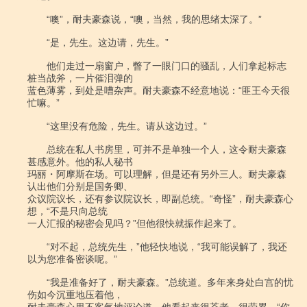
　　“噢”，耐夫豪森说，“噢，当然，我的思绪太深了。”

　　“是，先生。这边请，先生。”

　　他们走过一扇窗户，瞥了一眼门口的骚乱，人们拿起标志
桩当战斧，一片催泪弹的

蓝色薄雾，到处是嘈杂声。耐夫豪森不经意地说：“匪王今天很
忙嘛。”

　　“这里没有危险，先生。请从这边过。”

　　总统在私人书房里，可并不是单独一个人，这令耐夫豪森
甚感意外。他的私人秘书

玛丽・阿摩斯在场。可以理解，但是还有另外三人。耐夫豪森
认出他们分别是国务卿、

众议院议长，还有参议院议长，即副总统。“奇怪”，耐夫豪森心
想，“不是只向总统

一人汇报的秘密会见吗？”但他很快就振作起来了。

　　“对不起，总统先生，”他轻快地说，“我可能误解了，我还
以为您准备密谈呢。”

　　“我是准备好了，耐夫豪森。”总统道。多年来身处白宫的忧
伤如今沉重地压着他，
