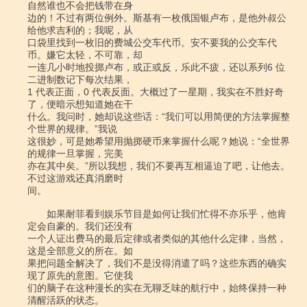
自然谁也不会把钱带在身

边的！不过有两位例外。斯基有一枚俄国银卢布，是他外叔公
给他求吉利的；我呢，从

口袋里找到一枚旧的费城公交车代币。安不要我的公交车代
币。嫌它太轻，不可靠，却

一连几小时地投掷卢布，或正或反，乐此不疲，还以系列6 位
二进制数记下每次结果，

1 代表正面，0 代表反面。大概过了一星期，我实在不胜好奇
了，便暗示想知道她在干

什么。我问时，她却说这些话：“我们可以用简便的方法掌握整
个世界的规律。”我说

这很妙，可是她希望用抛掷硬币来掌握什么呢？她说：“全世界
的规律一旦掌握，完美

亦在其中矣。”所以我想，我们不要再互相逼迫了吧，让他去。
不过这游戏还真消磨时

间。

　　如果耐菲看到娱乐节目是如何让我们忙得不亦乐乎，他肯
定会自豪的。我们还没有

一个人证出费马的最后定律或者类似的其他什么定律，当然，
这是全部意义的所在。如

果把问题全解决了，我们不是没得消遣了吗？这些东西的确实
现了原先的意图。它使我

们的脑子在这种漫长的实在无聊乏味的航行中，始终保持一种
清醒活跃的状态。
