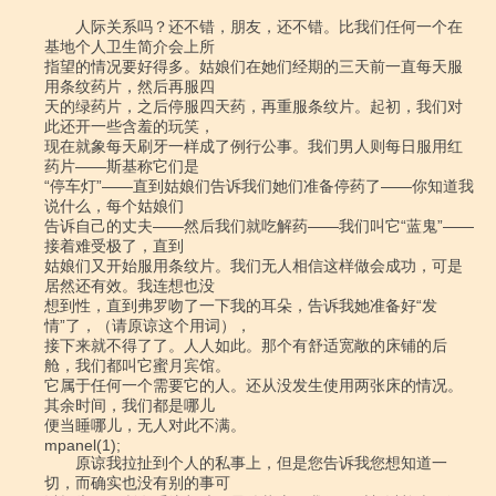
　　人际关系吗？还不错，朋友，还不错。比我们任何一个在
基地个人卫生简介会上所

指望的情况要好得多。姑娘们在她们经期的三天前一直每天服
用条纹药片，然后再服四

天的绿药片，之后停服四天药，再重服条纹片。起初，我们对
此还开一些含羞的玩笑，

现在就象每天刷牙一样成了例行公事。我们男人则每日服用红
药片――斯基称它们是

“停车灯”――直到姑娘们告诉我们她们准备停药了――你知道我
说什么，每个姑娘们

告诉自己的丈夫――然后我们就吃解药――我们叫它“蓝鬼”――
接着难受极了，直到

姑娘们又开始服用条纹片。我们无人相信这样做会成功，可是
居然还有效。我连想也没

想到性，直到弗罗吻了一下我的耳朵，告诉我她准备好“发
情”了，（请原谅这个用词），

接下来就不得了了。人人如此。那个有舒适宽敞的床铺的后
舱，我们都叫它蜜月宾馆。

它属于任何一个需要它的人。还从没发生使用两张床的情况。
其余时间，我们都是哪儿

便当睡哪儿，无人对此不满。

mpanel(1);

　　原谅我拉扯到个人的私事上，但是您告诉我您想知道一
切，而确实也没有别的事可
