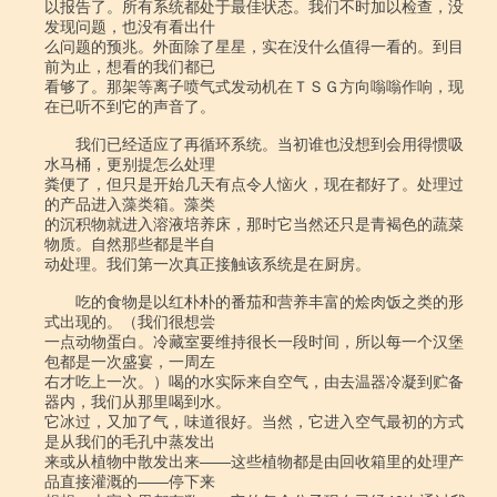
以报告了。所有系统都处于最佳状态。我们不时加以检查，没
发现问题，也没有看出什

么问题的预兆。外面除了星星，实在没什么值得一看的。到目
前为止，想看的我们都已

看够了。那架等离子喷气式发动机在ＴＳＧ方向嗡嗡作响，现
在已听不到它的声音了。

　　我们已经适应了再循环系统。当初谁也没想到会用得惯吸
水马桶，更别提怎么处理

粪便了，但只是开始几天有点令人恼火，现在都好了。处理过
的产品进入藻类箱。藻类

的沉积物就进入溶液培养床，那时它当然还只是青褐色的蔬菜
物质。自然那些都是半自

动处理。我们第一次真正接触该系统是在厨房。

　　吃的食物是以红朴朴的番茄和营养丰富的烩肉饭之类的形
式出现的。（我们很想尝

一点动物蛋白。冷藏室要维持很长一段时间，所以每一个汉堡
包都是一次盛宴，一周左

右才吃上一次。）喝的水实际来自空气，由去温器冷凝到贮备
器内，我们从那里喝到水。

它冰过，又加了气，味道很好。当然，它进入空气最初的方式
是从我们的毛孔中蒸发出

来或从植物中散发出来――这些植物都是由回收箱里的处理产
品直接灌溉的――停下来
