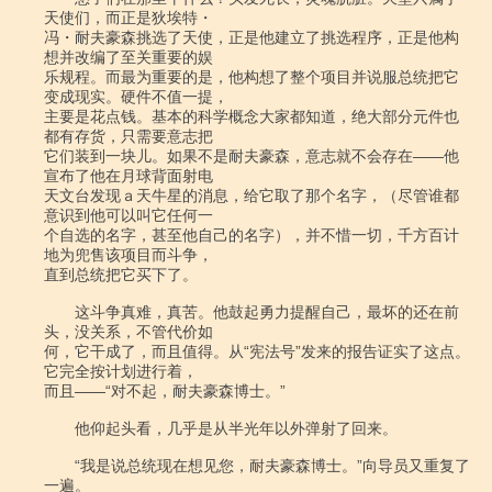
天使们，而正是狄埃特・

冯・耐夫豪森挑选了天使，正是他建立了挑选程序，正是他构
想并改编了至关重要的娱

乐规程。而最为重要的是，他构想了整个项目并说服总统把它
变成现实。硬件不值一提，

主要是花点钱。基本的科学概念大家都知道，绝大部分元件也
都有存货，只需要意志把

它们装到一块儿。如果不是耐夫豪森，意志就不会存在――他
宣布了他在月球背面射电

天文台发现ａ天牛星的消息，给它取了那个名字，（尽管谁都
意识到他可以叫它任何一

个自选的名字，甚至他自己的名字），并不惜一切，千方百计
地为兜售该项目而斗争，

直到总统把它买下了。

　　这斗争真难，真苦。他鼓起勇力提醒自己，最坏的还在前
头，没关系，不管代价如

何，它干成了，而且值得。从“宪法号”发来的报告证实了这点。
它完全按计划进行着，

而且――“对不起，耐夫豪森博士。”

　　他仰起头看，几乎是从半光年以外弹射了回来。

　　“我是说总统现在想见您，耐夫豪森博士。”向导员又重复了
一遍。
