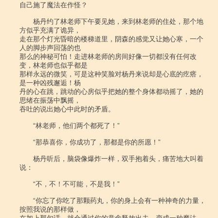
自己施了魔法在作怪？

　　杨丹约了林老师下午要见她，来到林老师的住处，那个地
方似乎充满了诡异，

走在那个灯光昏暗的楼梯道里，阴森的感觉又让她心寒，一个
人的脚步声回荡的也

那么的神秘可怕！走进林老师的房间好像一切都没有任何改
变，林老师也似乎都是

那样永远的微笑，可是这种笑脸对杨丹来说却是心底的疙瘩，
是一种凶残邂逅！杨

丹的心在跳，跳动的心房似乎把她的整个身体都动摇了，她的
思绪在振荡中飘摇，

吞吐的说出她心中此时的矛盾。

　　“林老师，他们两个都死了！”

　　“那恭喜你，你成功了，那都是你的所愿！”

　　杨丹听后，脑袋像爆炸一样，双手抱着头，痛苦地大叫着
说：

　　“不，不！不可能，不是我！”

　　“你忘了你吃了那颗药丸，你的身上会有一种神奇的力量，
按照我说的那样做，
