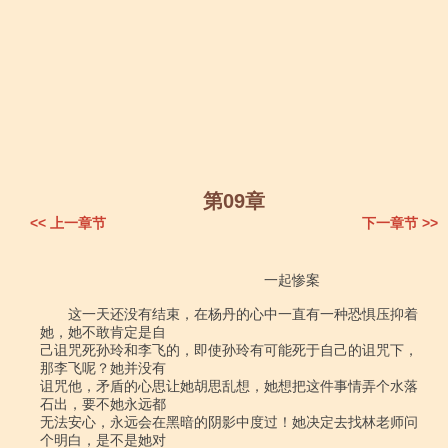
第09章
<< 上一章节
下一章节 >>
　　　　　　　　　　　　　　　　一起惨案

　　这一天还没有结束，在杨丹的心中一直有一种恐惧压抑着
她，她不敢肯定是自

己诅咒死孙玲和李飞的，即使孙玲有可能死于自己的诅咒下，
那李飞呢？她并没有

诅咒他，矛盾的心思让她胡思乱想，她想把这件事情弄个水落
石出，要不她永远都

无法安心，永远会在黑暗的阴影中度过！她决定去找林老师问
个明白，是不是她对
