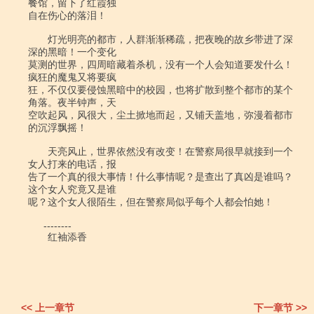
餐馆，留下了红霞独

自在伤心的落泪！

　　灯光明亮的都市，人群渐渐稀疏，把夜晚的故乡带进了深
深的黑暗！一个变化

莫测的世界，四周暗藏着杀机，没有一个人会知道要发什么！
疯狂的魔鬼又将要疯

狂，不仅仅要侵蚀黑暗中的校园，也将扩散到整个都市的某个
角落。夜半钟声，天

空吹起风，风很大，尘土掀地而起，又铺天盖地，弥漫着都市
的沉浮飘摇！

　　天亮风止，世界依然没有改变！在警察局很早就接到一个
女人打来的电话，报

告了一个真的很大事情！什么事情呢？是查出了真凶是谁吗？
这个女人究竟又是谁

呢？这个女人很陌生，但在警察局似乎每个人都会怕她！

  　--------

　　红袖添香

<< 上一章节
下一章节 >>