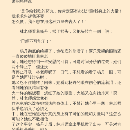
师的胳膊说：

　　“是你给我吃的药丸，你肯定还有办法消除我身上的力量！
我求求告诉我还要

怎么做，我不想在用这种力量去害人了！”

　　林老师看着杨丹，摇了摇头，又把头转向一侧，说：

　　“已经不可能了！”

　　杨丹彻底的绝望了，也彻底的崩溃了！两只无望的眼睛还
一直傻傻地盯着林老

师，她还想得到一丝安慰的回答，可是时间分秒的过去，她们
两个静止了，但还没

有停止呼吸！林老师叹了一口气，不想看的看了杨丹一眼，可
是当她再转过头时，

她又忍不住地转了回来，她看到杨丹的眼在伤心的流着泪，还
看到她的眼睛里有像

火一样的燃烧着，烧红了她的眼圈，火焰又在向她扑来！突
然，林老师感觉像有一

盆冰凉的水泼在她炽热的身体上，不禁让她心里一寒！林老师
似乎也陷入了恐惧之

中，她在想难道杨丹真的身上有了可怕的魔幻力量吗？这怎么
可能？她也不敢相信

了这个事实！杨丹走后，林老师拿出手机拨了出去，可是对方
的手机是关机！她又
