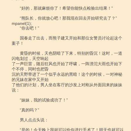
　　“好的，那就麻烦你了！希望你能快点检验出结果！”

　　“熊队长，你就放心吧！那我现在回去开始研究去了？”

mpanel(1);

　　“你去吧！”

　　国春走了出去，而熊子建又开始和那位女警员讨论起这个
案子！

　　黄昏的时候，天色阴暗了下来，特别的昏沉！这时，一道
闪电划过，天空响起

了一声巨雷，随后狂风也开始了呼啸，一阵滂沱大雨也开始下
个不停，同时也把昏

沉的天野带进了一个似乎永远的黑暗！这个的时候，一对神秘
的兄妹在家中又开始

了他们的计划，男人坐在客厅的沙发上对刚从外面回来的妹妹
说：

　　“妹妹，我的试验成功了！”

　　“真的吗？”

　　男人点点头说：

　　“是的！今天晚上我就可以给你进行手术了！明天也就可以