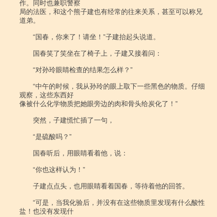
作。同时也兼职警察

局的法医，和这个熊子建也有经常的往来关系，甚至可以称兄
道弟。

　　“国春，你来了！请坐！”子建抬起头说道。

　　国春笑了笑坐在了椅子上，子建又接着问：

　　“对孙玲眼睛检查的结果怎么样？”

　　“中午的时候，我从孙玲的眼上取下一些黑色的物质。仔细
观察，这些东西好

像被什么化学物质把她眼旁边的肉和骨头给炭化了！”

　　突然，子建慌忙插了一句，

　　“是硫酸吗？”

　　国春听后，用眼睛看着他，说：

　　“你也这样认为！”

　　子建点点头，也用眼睛看着国春，等待着他的回答。

　　“可是，当我化验后，并没有在这些物质里发现有什么酸性
盐！也没有发现什
