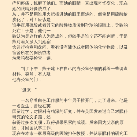
痒和疼痛，惊醒了她们。而她的眼睛一直出现奇怪变化，现在
她的眼睛好像烧成了

灰，并不是用谁用火把插进她的眼里而烧的。倒像是用硫酸给
炭化了，对！应该是

谁半夜用硫酸或者其它的酸性物质泼到孙玲的眼睛上，导致的
死亡！于是，他们一

致认为是这样的人为造成的，但凶手是谁？还不能判断，于是
熊对着又派人到她宿

舍进行检查和盘问。看有没有液体或者固体的化学物质，以及
宿舍所在的厕所或者

垃圾箱都要检查一遍。

　　到了下午，熊子建正在自己的办公室仔细的看着一些调查
材料。突然，有人敲

他办公室的门，

　　“进来！”

　　一名穿着白色工作服的中年男子推开门，走了进来。他是
一名医生，曾经在英

国留过学，对眼科有精深的研究，并在英国发表过自己对眼科
研究的论文多篇，还

获得过多次奖项，取得硕果累累的成绩。后来因为父亲的原
因，才回国从事工作。

现在在本市一家最高级的医院担任教授，并从事眼科的研究工