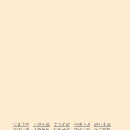
少儿读物
经典小说
文学名家
推理小说
科幻小说
武侠经典
人物传记
历史长河
诸子百家
散文随笔