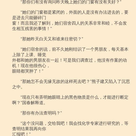
　　“那你们有没有询问昨天晚上她们的门窗有没有关好？”

　　“她们的门窗都是紧闭的，外面的人是没有办法进去的，要
是进去只能砸碎门

窗！而且我还了解到，她们宿舍四人的关系非常和睦，不会发
生相互残害的事情！”

　　“那她昨天白天又和谁来往密切？”

　　“她们宿舍的说，前不久她刚结识了一个男朋友，每天基本
上除了上课、睡觉

外都和她的男朋友在一起！可是我们调查过，他没有作案的动
机！现在他很伤心，

眼睛都哭肿了！”

　　“那她怎不会无缘无故的这样死去吧？”熊子建又陷入了沉思
之中。

　　“现在只有弄明她眼睛上的黑色物质是什么，才能进行断定
啊？”国春解释道。

　　“那你有办法查明吗？”

　　“这个没问题，交给我吧！我会找化学专家进行研究的，等
查明结果我再向你

汇报吧！”
