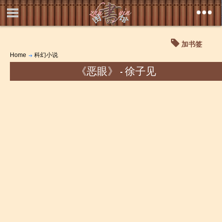
加书签
Home
科幻小说
《恶眼》 - 徐子见