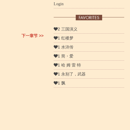
Login
FAVORITES
2 三国演义
下一章节 >>
1 红楼梦
1 水浒传
1 简・爱
1 哈 姆 雷 特
1 永别了，武器
1 飘