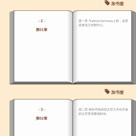
加书签
- 2 -
第一章 “KathrynJaneway上校，这里
是奥克兰控制中心。
第01章
加书签
- 3 -
第二章 细长环状的深太空九号在开放
的太空里优雅地转动。
第02章