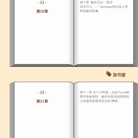
- 11 -
第十章 “舰长日志，星历
48315.6……” Janeway转过桌上资
第10章
料面板的影像。
加书签
- 12 -
第十一章 五个小时後，比起Tuvok刚
离开准备室时，她并未更加地增强信
第11章
心或者说是获得充分的 睡眠。