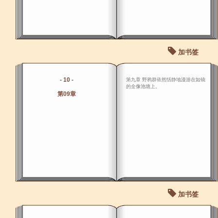
加书签
- 10 -
第九章 野鸦群依然恬静地漫游在如镜
的全像池塘上。
第09章
加书签