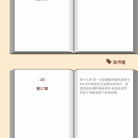
加书签
- 18 -
第十七章 第一次恶魔般的爆炸真的令
Kim大叫就发生在这麽近的地方，将
第17章
通道的金属阶梯振得四 处撞击岩壁，
并如下雪般地落下各种碎屑。