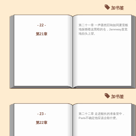
加书签
- 22 -
第二十一章 一声轰然巨响如同夏雷般
地振憾着这黑暗的仓，Janeway直觉
第21章
地抬头上望。
加书签
- 23 -
第二十二章 走进舰长的准备室中，
Paris不确定他应该企盼什麽。
第22章