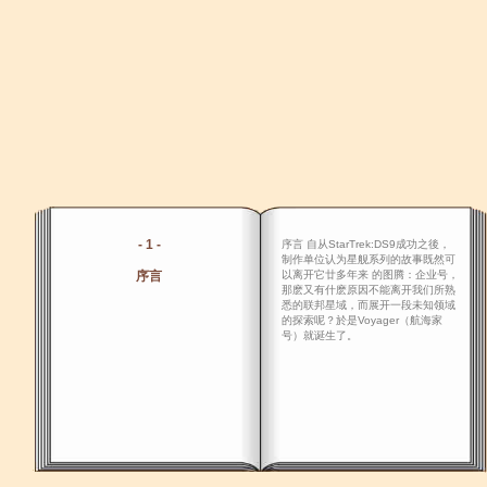
- 1 -
序言 自从StarTrek:DS9成功之後，
制作单位认为星舰系列的故事既然可
序言
以离开它廿多年来 的图腾：企业号，
那麽又有什麽原因不能离开我们所熟
悉的联邦星域，而展开一段未知领域
的探索呢？於是Voyager（航海家
号）就诞生了。