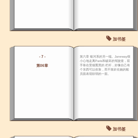
加书签
- 7 -
第六章 银河系的另一端。Janeway很
小心地走离Paris和破坏的驾驶座，双
第06章
手靠在受烟熏黑的 栏杆，好像自己有
个东西可以依靠，而不致於在她的船
员面表现软弱的一面。
加书签