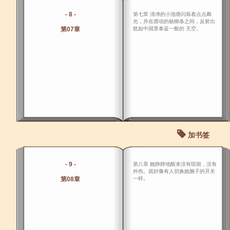
- 8 -
第七章 清净的小池塘闪烁着点点粼
光，并在摆动的杨柳条之间，反射出
第07章
犹如中国景泰蓝一般的 天空。
加书签
- 9 -
第八章 她静静地醒来没有喧闹，没有
外伤。就好像有人切换她脑子的开关
第08章
一样。