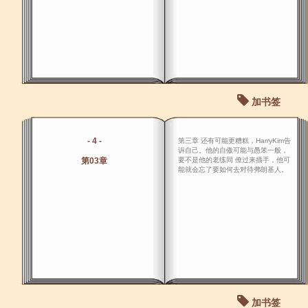
加书签
- 4 -
第三章 还有可能更糟糕，HarryKim告
诉自己。他的自傲可能与愚笨一般，
第03章
要不是他的老练同 僚过来插手，他可
能就会忘了要如何去对待弗朗基人。
加书签