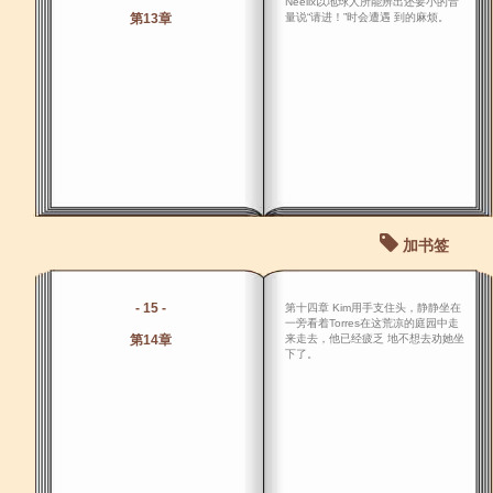
Neelix以地球人所能辨出还要小的音
第13章
量说“请进！”时会遭遇 到的麻烦。
加书签
- 15 -
第十四章 Kim用手支住头，静静坐在
一旁看着Torres在这荒凉的庭园中走
第14章
来走去，他已经疲乏 地不想去劝她坐
下了。