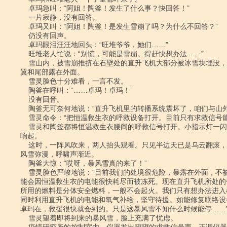
    卓玛急叫：“阿姐！陶釜！发生了什么事？快回答！”

    一片寂静，没有回答。

    卓玛又叫：“阿姐！陶釜！是发生雪崩了吗？为什么不回答？”

    仍没有回声。

    卓玛眼泪汪汪地回头：“旺堆爷爷，她们……”

    旺堆老人忙说：“别慌，可能是雪崩。得赶快想办法……”

    雪山内，被雪崩推挤在石壁处的直升飞机大部分被冰雪块埋没，只有部分损坏的旋

翼和尾部露在外面。

    雪灵脸色十分难看，一言不发。

    陶釜在呼叫：“……卓玛！卓玛！”

    没有回音。

    陶釜无可奈何地说：“直升飞机里的转播系统震坏了，咱们与山外的联络中断了。”

    雪灵命令：“把恒温救生衣的呼救设备打开。目前只有求救信号能传到山外。”

    雪灵和陶釜都将恒温救生衣腰间的呼救信号打开。小指示灯一闪闪，轻微的嘟嘟声

响起。

    这时，一阵风吹来，两人抬头观看。只见半边天已是乌云翻滚，不远处的雪峰已经

风雪弥漫，呼啸声渐近。

    陶釜大惊：“哎呀，暴风雪真的来了！”

    雪灵脸色严峻地说：“目前我们的处境很危险，暴露在外面，不被狂风吹走，也可

能会因恒温救生衣的电能很快耗尽而被冻死。现在直升飞机所处的
所用的燃料是分体安全燃料，一般不会起火。我们只有想办法进入
同时利用直升飞机的电能和氧气补给，坚守待援。如能修复联络设
卓玛在，救援很快就会到的。只是这暴风雪不知什么时候能停……”
    雪灵望着即将到来的暴风雪，脸上充满了忧虑。
