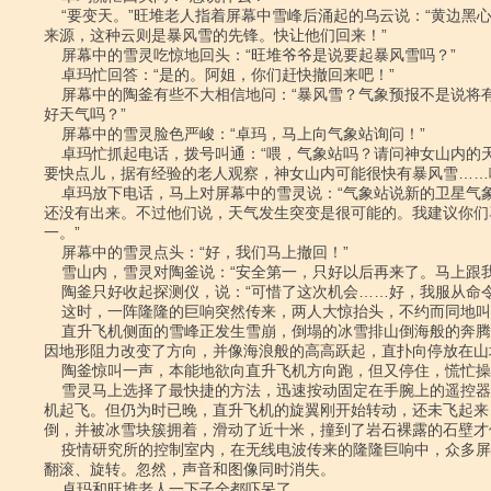
    “要变天。”旺堆老人指着屏幕中雪峰后涌起的乌云说：“黄边黑心的云是冰雹的

来源，这种云则是暴风雪的先锋。快让他们回来！”

    屏幕中的雪灵吃惊地回头：“旺堆爷爷是说要起暴风雪吗？”

    卓玛忙回答：“是的。阿姐，你们赶快撤回来吧！”

    屏幕中的陶釜有些不大相信地问：“暴风雪？气象预报不是说将有二十多个小时的

好天气吗？”

    屏幕中的雪灵脸色严峻：“卓玛，马上向气象站询问！”

    卓玛忙抓起电话，拨号叫通：“喂，气象站吗？请问神女山内的天气将有无变化，

要快点儿，据有经验的老人观察，神女山内可能很快有暴风雪……噢
    卓玛放下电话，马上对屏幕中的雪灵说：“气象站说新的卫星气象云图的分析结果

还没有出来。不过他们说，天气发生突变是很可能的。我建议你们
一。”

    屏幕中的雪灵点头：“好，我们马上撤回！”

    雪山内，雪灵对陶釜说：“安全第一，只好以后再来了。马上跟我撤回！”

    陶釜只好收起探测仪，说：“可惜了这次机会……好，我服从命令，撤！”

    这时，一阵隆隆的巨响突然传来，两人大惊抬头，不约而同地叫起来。

    直升飞机侧面的雪峰正发生雪崩，倒塌的冰雪排山倒海般的奔腾而下，一部分冰雪

因地形阻力改变了方向，并像海浪般的高高跃起，直扑向停放在山
    陶釜惊叫一声，本能地欲向直升飞机方向跑，但又停住，慌忙操纵单人飞行器。

    雪灵马上选择了最快捷的方法，迅速按动固定在手腕上的遥控器，遥控操纵直升飞

机起飞。但仍为时已晚，直升飞机的旋翼刚开始转动，还未飞起来
倒，并被冰雪块簇拥着，滑动了近十米，撞到了岩石裸露的石壁才停
    疫情研究所的控制室内，在无线电波传来的隆隆巨响中，众多屏幕中的图像在摇晃，

翻滚、旋转。忽然，声音和图像同时消失。

    卓玛和旺堆老人一下子全都吓呆了。
