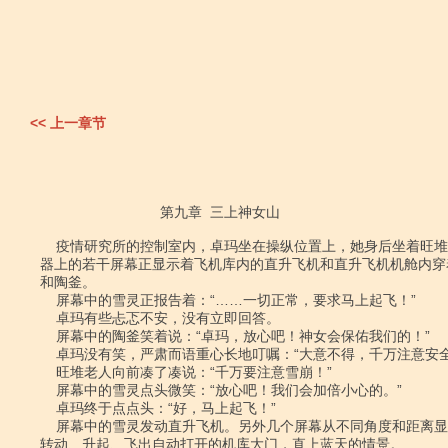
<< 上一章节
                              第九章  三上神女山

    疫情研究所的控制室内，卓玛坐在操纵位置上，她身后坐着旺堆老人。卓玛前面仪

器上的若干屏幕正显示着飞机库内的直升飞机和直升飞机机舱内穿
和陶釜。

    屏幕中的雪灵正报告着：“……一切正常，要求马上起飞！”

    卓玛有些忐忑不安，没有立即回答。

    屏幕中的陶釜笑着说：“卓玛，放心吧！神女会保佑我们的！”

    卓玛没有笑，严肃而语重心长地叮嘱：“大意不得，千万注意安全！”

    旺堆老人向前凑了凑说：“千万要注意雪崩！”

    屏幕中的雪灵点头微笑：“放心吧！我们会加倍小心的。”

    卓玛终于点点头：“好，马上起飞！”

    屏幕中的雪灵发动直升飞机。另外几个屏幕从不同角度和距离显示着直升飞机旋翼

转动、升起、飞出自动打开的机库大门，直上蓝天的情景。
