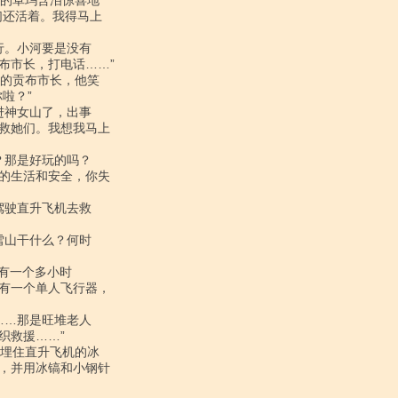
还活着。我得马上

市长，打电话……”

？”

救她们。我想我马上

的生活和安全，你失

有一个单人飞行器，

救援……”

，并用冰镐和小钢针
