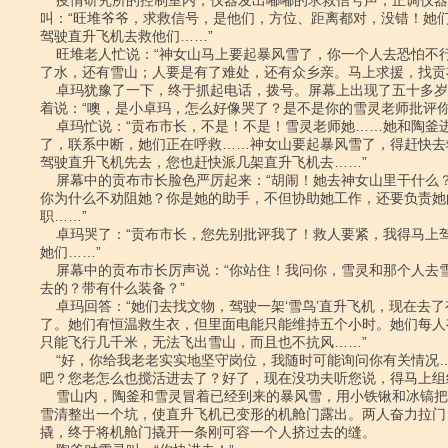
    疫情研究所的控制室内，仪器发出嘟嘟的求救信号声，正调仪器的卓玛含泪惊喜地

叫：“旺堆爷爷，求救信号，是他们，方位、距离都对，没错！她们
驾驶直升飞机去救他们……”

    旺堆老人忙说：“神女山马上要起暴风雪了，你一个人去恐怕不行。小河要是没有

了水，还有雪山；人要是有了难处，还有众乡亲。马上求援，找贡布
    卓玛犹豫了一下，终于抓起电话，拨号。屏幕上出现了五十多岁的贡布市长，他笑

着说：“噢，是小卓玛，怎么好像哭了？是不是你的雪灵老师批评你啦
    卓玛忙说：“贡布市长，不是！不是！雪灵老师她……她和陶釜进神女山了，出事

了，联系中断，她们正在呼救……神女山要起暴风雪了，得赶快去
驾驶直升飞机先去，您也赶快派几架直升飞机去……”

    屏幕中的贡布市长脸色严厉起来：“胡闹！她去神女山里干什么？那是好玩的吗？

你为什么不劝阻她？你是她的助手，不但协助她工作，还要负责她
职……”

    卓玛哭了：“贡布市长，您先别批评我了！救人要紧，我得马上驾驶直升飞机去救

她们……”

    屏幕中的贡布市长厉声说：“你站住！我问你，雪灵和那个人去雪山干什么？何时

去的？带有什么装备？”

    卓玛回答：“她们去找文物，驾驶一架‘雪鸟’直升飞机，现在去了有一个多小时

了。她们有恒温救生衣，但里面电能只能维持五个小时。她们每人
只能飞行几千米，无法飞出雪山，而且也不抗风……”

    “好，你给我老老实实地坚守岗位，我随时可能询问你有关情况……那是旺堆老人

吧？您老怎么也搅活进去了？好了，现在没功夫听您说，得马上组织
    雪山内，陶釜和雪灵冒着已经到来的暴风雪，用小铁锹和冰镐把埋住直升飞机的冰

雪清整出一个坑，使直升飞机已变形的机舱门露出。两人奋力拉门
撬，终于将机舱门撬开一条刚可容一个人挤过去的缝。
