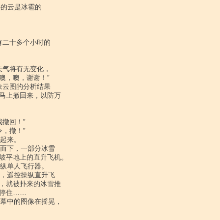
，噢，谢谢！”

马上撤回来，以防万

坡平地上的直升飞机。

，就被扑来的冰雪推

住……
