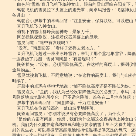
    白色的“雪鸟”直升飞机飞临神女山。眼前的雪山群峰在阳光下，明亮、安祥。

    驾驶飞机的雪灵拉下头盔上的遮光罩，向卓玛报告：“飞临神女山，一切正常。准

备进山！”

    驾驶台小屏幕中的卓玛回答：“注意安全，保持联络。可以进山！”

    直升飞机飞入神女山。

    俯视下的雪山群峰美丽神奇，景象万千。

    陶釜操纵探测仪，注视着仪器屏幕上的显示。

    雪灵问道：“途中有发现吗？”

    “没有。”陶釜回答，“看样子还得去老地方。”

    直升飞机飞越过一座座冰峰雪谷，来到了那个盆地形雪谷，降低高度，减速盘旋。

一连盘旋了几圈，雪灵问陶釜：“有发现吗？”

    陶釜摇头：“没有。必须再降低高度。在这样的高度上，探测仪很难发现小一些的

金属物品。”

    雪灵驾驶着飞机，不同意地说：“在这样的高度上，我们与山外的联系已经是时断

时续了。”

    屏幕中的卓玛有些担忧地说：“能不降低高度还是不降低为好。”

    雪灵点头：“是的，我认为已经没有降低高度的必要了。卓玛，我们准备降落。一

号降落地点地形有所变化，已不适合降落。准备在二号地点降落！”
    屏幕中的卓玛回答：“同意降落。千万注意安全！”

    直升飞机在位置较高的一处山坡平地降落。

    陶釜追问雪灵：“你刚才说没有必要降低高度了，为什么？”

    “是你的方案有问题。你想，我们为什么能这么容易地上神女山？是因为有直升飞

机。我们为什么能在这高寒缺氧和地形复杂的雪山里不太费力地行
封的救生衣，可以靠微型高能电池维持恒温和提供充足的氧气，还
而古代人这一切都没有，只能凭人的体力，每走一步都很艰难，不