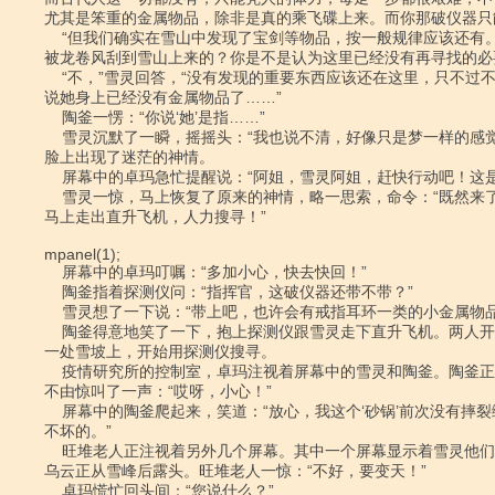
尤其是笨重的金属物品，除非是真的乘飞碟上来。而你那破仪器只能
    “但我们确实在雪山中发现了宝剑等物品，按一般规律应该还有。难道这些东西是

被龙卷风刮到雪山上来的？你是不是认为这里已经没有再寻找的必要
    “不，”雪灵回答，“没有发现的重要东西应该还在这里，只不过不是金属的，或

说她身上已经没有金属物品了……”

    陶釜一愣：“你说‘她’是指……”

    雪灵沉默了一瞬，摇摇头：“我也说不清，好像只是梦一样的感觉……”雪灵说着，

脸上出现了迷茫的神情。

    屏幕中的卓玛急忙提醒说：“阿姐，雪灵阿姐，赶快行动吧！这是雪山危险区……”

    雪灵一惊，马上恢复了原来的神情，略一思索，命令：“既然来了，就应该寻找。

马上走出直升飞机，人力搜寻！”

mpanel(1);

    屏幕中的卓玛叮嘱：“多加小心，快去快回！”

    陶釜指着探测仪问：“指挥官，这破仪器还带不带？”

    雪灵想了一下说：“带上吧，也许会有戒指耳环一类的小金属物品。”

    陶釜得意地笑了一下，抱上探测仪跟雪灵走下直升飞机。两人开动飞行器飞落到另

一处雪坡上，开始用探测仪搜寻。

    疫情研究所的控制室，卓玛注视着屏幕中的雪灵和陶釜。陶釜正好滑了一跤，卓玛

不由惊叫了一声：“哎呀，小心！”

    屏幕中的陶釜爬起来，笑道：“放心，我这个‘砂锅’前次没有摔裂缝，大概是摔

不坏的。”

    旺堆老人正注视着另外几个屏幕。其中一个屏幕显示着雪灵他们侧后的雪峰，一些

乌云正从雪峰后露头。旺堆老人一惊：“不好，要变天！”

    卓玛慌忙回头间：“您说什么？”
