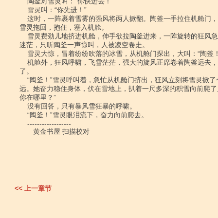
    陶釜对雪灵叫：“你快进去！”

    雪灵叫：“你先进！”

    这时，一阵裹着雪雾的强风将两人掀翻。陶釜一手拉住机舱门，一手拉着雪灵，将

雪灵拖回，抱住，塞入机舱。

    雪灵费劲儿地挤进机舱，伸手欲拉陶釜进来，一阵旋转的狂风急速卷过，瞬间雪雾

迷茫，只听陶釜一声惊叫，人被凌空卷走。

    雪灵大惊，冒着纷纷吹落的冰雪，从机舱门探出，大叫：“陶釜！陶釜……”

    机舱外，狂风呼啸，飞雪茫茫，强大的旋风正席卷着陶釜远去，消失在雪雾中不见

了。

    “陶釜！”雪灵呼叫着，急忙从机舱门挤出，狂风立刻将雪灵掀了个跟头，滚出老

远。她奋力稳住身体，伏在雪地上，扒着一尺多深的积雪向前爬了几
你在哪里？”

    没有回答，只有暴风雪狂暴的呼啸。

    “陶釜！”雪灵眼泪流下，奋力向前爬去。

    ------------------

　　黄金书屋 扫描校对

<< 上一章节