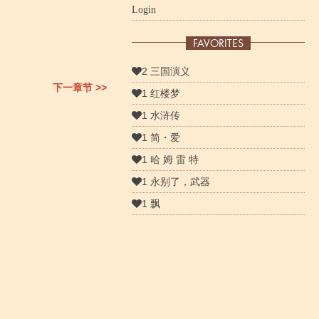
Login
FAVORITES
2 三国演义
下一章节 >>
1 红楼梦
1 水浒传
1 简・爱
1 哈 姆 雷 特
1 永别了，武器
1 飘