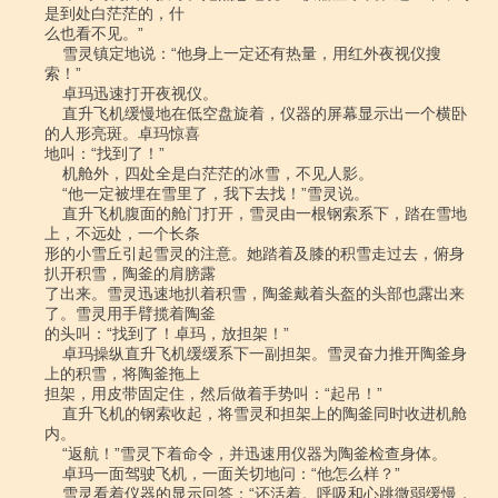
是到处白茫茫的，什

么也看不见。”

    雪灵镇定地说：“他身上一定还有热量，用红外夜视仪搜
索！”

    卓玛迅速打开夜视仪。

    直升飞机缓慢地在低空盘旋着，仪器的屏幕显示出一个横卧
的人形亮斑。卓玛惊喜

地叫：“找到了！”

    机舱外，四处全是白茫茫的冰雪，不见人影。

    “他一定被埋在雪里了，我下去找！”雪灵说。

    直升飞机腹面的舱门打开，雪灵由一根钢索系下，踏在雪地
上，不远处，一个长条

形的小雪丘引起雪灵的注意。她踏着及膝的积雪走过去，俯身
扒开积雪，陶釜的肩膀露

了出来。雪灵迅速地扒着积雪，陶釜戴着头盔的头部也露出来
了。雪灵用手臂揽着陶釜

的头叫：“找到了！卓玛，放担架！”

    卓玛操纵直升飞机缓缓系下一副担架。雪灵奋力推开陶釜身
上的积雪，将陶釜拖上

担架，用皮带固定住，然后做着手势叫：“起吊！”

    直升飞机的钢索收起，将雪灵和担架上的陶釜同时收进机舱
内。

    “返航！”雪灵下着命令，并迅速用仪器为陶釜检查身体。

    卓玛一面驾驶飞机，一面关切地问：“他怎么样？”

    雪灵看着仪器的显示回答：“还活着。呼吸和心跳微弱缓慢，