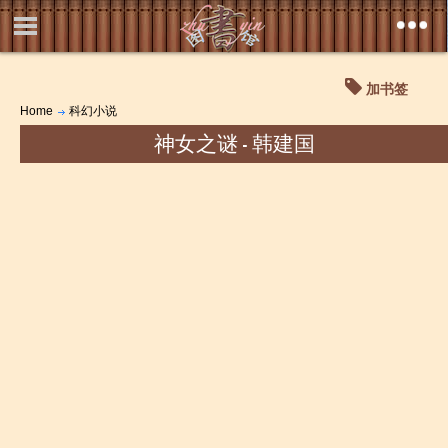
加书签
Home
科幻小说
神女之谜 - 韩建国