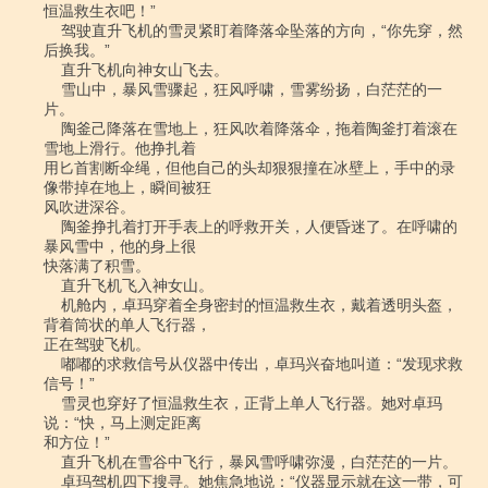
恒温救生衣吧！”

    驾驶直升飞机的雪灵紧盯着降落伞坠落的方向，“你先穿，然
后换我。”

    直升飞机向神女山飞去。

    雪山中，暴风雪骤起，狂风呼啸，雪雾纷扬，白茫茫的一
片。

    陶釜己降落在雪地上，狂风吹着降落伞，拖着陶釜打着滚在
雪地上滑行。他挣扎着

用匕首割断伞绳，但他自己的头却狠狠撞在冰壁上，手中的录
像带掉在地上，瞬间被狂

风吹进深谷。

    陶釜挣扎着打开手表上的呼救开关，人便昏迷了。在呼啸的
暴风雪中，他的身上很

快落满了积雪。

    直升飞机飞入神女山。

    机舱内，卓玛穿着全身密封的恒温救生衣，戴着透明头盔，
背着筒状的单人飞行器，

正在驾驶飞机。

    嘟嘟的求救信号从仪器中传出，卓玛兴奋地叫道：“发现求救
信号！”

    雪灵也穿好了恒温救生衣，正背上单人飞行器。她对卓玛
说：“快，马上测定距离

和方位！”

    直升飞机在雪谷中飞行，暴风雪呼啸弥漫，白茫茫的一片。

    卓玛驾机四下搜寻。她焦急地说：“仪器显示就在这一带，可