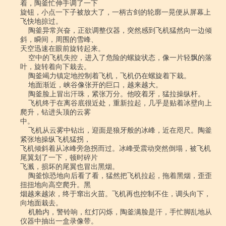
着，陶釜忙伸手调了一下

旋钮，小点一下子被放大了，一柄古剑的轮廓一晃便从屏幕上
飞快地掠过。

    陶釜异常兴奋，正欲调整仪器，突然感到飞机猛然向一边倾
斜，瞬间，周围的雪峰、

天空迅速在眼前旋转起来。

    空中的飞机失控，进入了危险的螺旋状态，像一片轻飘的落
叶，旋转着向下栽去。

    陶釜竭力镇定地控制着飞机，飞机仍在螺旋着下栽。

    地面渐近，峡谷像张开的巨口，越来越大。

    陶釜脸上冒出汗珠，紧张万分。他咬着牙，猛拉操纵杆。

    飞机终于在离谷底很近处，重新拉起，几乎是贴着冰壁向上
爬升，钻进头顶的云雾

中。

    飞机从云雾中钻出，迎面是狼牙般的冰峰，近在咫尺。陶釜
紧张地操纵飞机猛拐，

飞机倾斜着从冰峰旁急拐而过。冰峰受震动突然倒塌，被飞机
尾翼划了一下，顿时碎片

飞溅，损坏的尾翼也冒出黑烟。

    陶釜惊恐地向后看了看，猛然把飞机拉起，拖着黑烟，歪歪
扭扭地向高空爬升。黑

烟越来越浓，终于窜出火苗。飞机再也控制不住，调头向下，
向地面栽去。

    机舱内，警铃响，红灯闪烁，陶釜满脸是汗，手忙脚乱地从
仪器中抽出一盒录像带。
