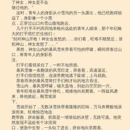
了神女，神女是不会

饶过他的。”

    这时，青年人的身影从小雪沟的另一头露出，他已经跑得较
远了，身影像一个小黑

点，正穿过山口向雪山腹地跑去。

    几个打手不约而同地举枪向远处的青年人瞄准，那个年纪略
大的打手慌忙拦住他们：

“别对神山开枪！神女会发怒的……你们看，旺堆不顾禁忌，冒
犯神山，神女发怒了……”

    果然，神女山内的暴风雪夹带着可怕的呼啸，瞬间席卷过山
口，将青年人的身影吞

没。

    打手们看得呆住了，一时不知所措。

    暴风雪像一条翻滚的风雪巨龙，席卷着，高速逼近。

    打手们惊慌惶恐，连滚带爬地逃下陡坡，上马就跑。

    席卷而来的暴风雪将打手们刚才站的地方吞没。

    雪山内，暴风雪呼啸，铺天盖地，到处白茫茫的一片。

    青年旺堆在暴风雪中挣扎，艰难地向前爬着。一阵旋风袭
来，将他掀起，顺雪坡滚

下。

    雪崩开始了，无数冰雪块带着隆隆的巨响，万马奔腾般地滚
滚而来。旺堆惊恐地连

爬带跑，拼命躲避。前面是一堵墙似的冰壁，无路可逃。他突
然发现不远处有个冰溶洞

口，便急中生智，一头钻了进去，拼命地向里爬着。
