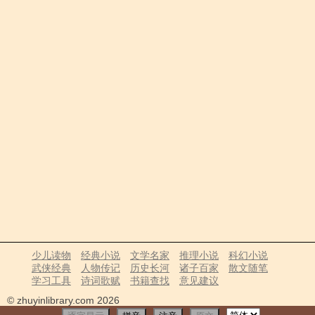
少儿读物
经典小说
文学名家
推理小说
科幻小说
武侠经典
人物传记
历史长河
诸子百家
散文随笔
学习工具
诗词歌赋
书籍查找
意见建议
© zhuyinlibrary.com 2026