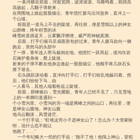
    一条河横在前面，河面宽阔，波涛滚滚。马嘶鸣着，前蹄高
高扬起，几颗子弹射来，

在周围地上掀起股股烟尘。青年慌忙拨马沿河急奔，直冲上一
个山坡。

    前面是一道马上不去的陡坡。再往前，便是雪线以上的神女
山群峰，终年积雪的冰

峰雪岭直插蓝天，云雾飘浮缭绕，威严而神秘莫测。

    后面，打手们催马呈扇面形包抄过来。青年人拨马欲向一侧
跑去，突然马的头部中

了一弹，青年连人带马栽倒在地。他慌忙一跃而起，借沟坎岩
石掩护着身体，爬上陡坡。

射来的子弹不断在他身边激起一股股烟尘，他顺手将几块石头
推下坡去。

    石头跳跃滚动着，直冲向打手们，打手们纷乱地躲闪着。然
后，他们纷纷下马，由

一人看马，其他人端着枪追上陡坡。

    前面，群峰银白，雪光耀眼。青年人已经不见了，只见雪地
上的一串脚印直通到一

个小雪沟里。小雪沟的另一端是两峰之间的山口，再往里，便
是神女山腹地。神女山腹

地乌云翻滚，风雪迷茫。

    一个打手说：“旺堆这穷小子进神女山了！怎么办？大管家吩
咐，说什么也不能让

他跑了……”

    一个年纪略大一些的打手说：“跑不了他！他闯上神山，冒犯