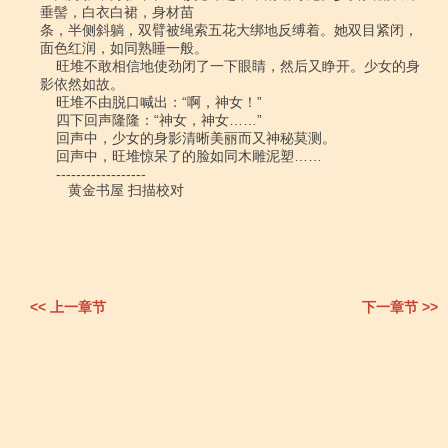
垂髻，白衣白裙，身材苗

条，半侧斜躺，双臂被绳索五花大绑地反缚着。她双目紧闭，
面色红润，如同熟睡一般。

    旺堆不敢相信地使劲闭了一下眼睛，然后又睁开。少女的身
影依然如故。

    旺堆不由脱口喊出：“啊，神女！”

    四下回声隆隆：“神女，神女……”

    回声中，少女的身影清晰美丽而又神秘莫测。

    回声中，旺堆惊呆了的脸如同木雕泥塑……

    ------------------

　　黄金书屋 扫描校对

<< 上一章节
下一章节 >>