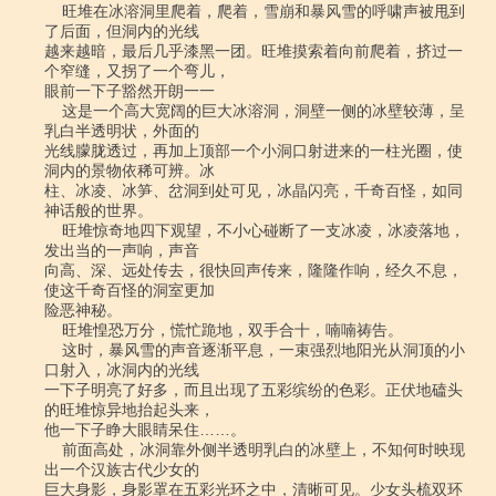
    旺堆在冰溶洞里爬着，爬着，雪崩和暴风雪的呼啸声被甩到
了后面，但洞内的光线

越来越暗，最后几乎漆黑一团。旺堆摸索着向前爬着，挤过一
个窄缝，又拐了一个弯儿，

眼前一下子豁然开朗一一

    这是一个高大宽阔的巨大冰溶洞，洞壁一侧的冰壁较薄，呈
乳白半透明状，外面的

光线朦胧透过，再加上顶部一个小洞口射进来的一柱光圈，使
洞内的景物依稀可辨。冰

柱、冰凌、冰笋、岔洞到处可见，冰晶闪亮，千奇百怪，如同
神话般的世界。

    旺堆惊奇地四下观望，不小心碰断了一支冰凌，冰凌落地，
发出当的一声响，声音

向高、深、远处传去，很快回声传来，隆隆作响，经久不息，
使这千奇百怪的洞室更加

险恶神秘。

    旺堆惶恐万分，慌忙跪地，双手合十，喃喃祷告。

    这时，暴风雪的声音逐渐平息，一束强烈地阳光从洞顶的小
口射入，冰洞内的光线

一下子明亮了好多，而且出现了五彩缤纷的色彩。正伏地磕头
的旺堆惊异地抬起头来，

他一下子睁大眼睛呆住……。

    前面高处，冰洞靠外侧半透明乳白的冰壁上，不知何时映现
出一个汉族古代少女的

巨大身影，身影罩在五彩光环之中，清晰可见。少女头梳双环