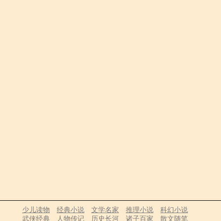
少儿读物
经典小说
文学名家
推理小说
科幻小说
武侠经典
人物传记
历史长河
诸子百家
散文随笔