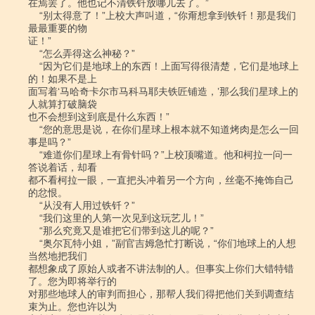
在焉罢了。他也记不清铁钎放哪儿去了。”

    “别太得意了！”上校大声叫道，“你甭想拿到铁钎！那是我们
最最重要的物

证！”

    “怎么弄得这么神秘？”

    “因为它们是地球上的东西！上面写得很清楚，它们是地球上
的！如果不是上

面写着‘马哈奇卡尔市马科马耶夫铁匠铺造，’那么我们星球上的
人就算打破脑袋

也不会想到这到底是什么东西！”

    “您的意思是说，在你们星球上根本就不知道烤肉是怎么一回
事是吗？”

    “难道你们星球上有骨针吗？”上校顶嘴道。他和柯拉一问一
答说着话，却看

都不看柯拉一眼，一直把头冲着另一个方向，丝毫不掩饰自己
的忿恨。

    “从没有人用过铁钎？”

    “我们这里的人第一次见到这玩艺儿！”

    “那么究竟又是谁把它们带到这儿的呢？”

    “奥尔瓦特小姐，”副官吉姆急忙打断说，“你们地球上的人想
当然地把我们

都想象成了原始人或者不讲法制的人。但事实上你们大错特错
了。您为即将举行的

对那些地球人的审判而担心，那帮人我们得把他们关到调查结
束为止。您也许以为
