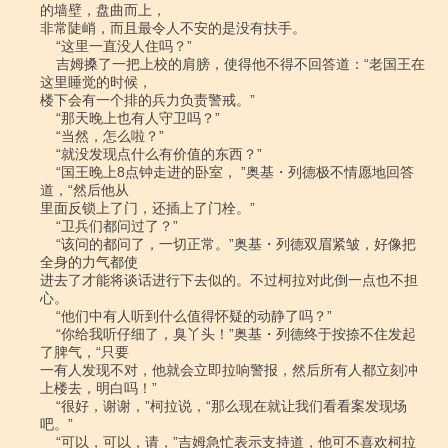
的墙壁，盘曲而上，

非常陡峭，而且最令人不安的是没有扶手。

    “这里一直没人住吗？”

    吉姆搡了一把上校的肩膀，使得他不得不回答道：“老国王在
这里睡觉的时候，

楼下会有一个排的兵力负责警戒。”

    “那天晚上也有人守卫吗？”

    “当然，怎么啦？”

    “就没发现点什么有价值的东西？”

    “国王晚上8点钟走进的卧室， ”奥基・列德极不情愿地回答
道，“然后他从

里面反锁上了门，还插上了门栓。”

    “卫兵们都问过了？”

    “该问的都问了，一切正常。”奥基・列德双眉紧皱，好像把
全身的力气都使

进去了才能将谈话进行下去似的。不过柯拉对此倒一点也不担
心。

    “他们中有人听到什么值得怀疑的动静了吗？”

    “你给我听仔细了，臭丫头！”奥基・列德终于按捺不住发起
了脾气，“只要

一有人发现不对，他就会立即拉响警报，然后所有人都立刻冲
上楼去，明白吗！”

    “很好，谢谢，”柯拉说，“那么现在就让我们看看案发现场
吧。”

    “可以，可以，请，”吉姆急忙表示支持道，他可不喜欢柯拉