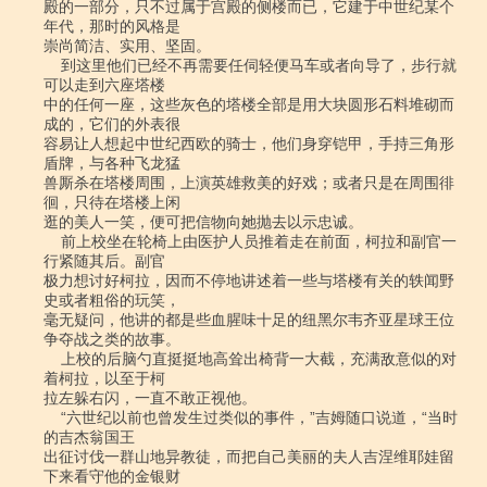
殿的一部分，只不过属于宫殿的侧楼而已，它建于中世纪某个
年代，那时的风格是

崇尚简洁、实用、坚固。

    到这里他们已经不再需要任伺轻便马车或者向导了，步行就
可以走到六座塔楼

中的任何一座，这些灰色的塔楼全部是用大块圆形石料堆砌而
成的，它们的外表很

容易让人想起中世纪西欧的骑士，他们身穿铠甲，手持三角形
盾牌，与各种飞龙猛

兽厮杀在塔楼周围，上演英雄救美的好戏；或者只是在周围徘
徊，只待在塔楼上闲

逛的美人一笑，便可把信物向她抛去以示忠诚。

    前上校坐在轮椅上由医护人员推着走在前面，柯拉和副官一
行紧随其后。副官

极力想讨好柯拉，因而不停地讲述着一些与塔楼有关的轶闻野
史或者粗俗的玩笑，

毫无疑问，他讲的都是些血腥味十足的纽黑尔韦齐亚星球王位
争夺战之类的故事。

    上校的后脑勺直挺挺地高耸出椅背一大截，充满敌意似的对
着柯拉，以至于柯

拉左躲右闪，一直不敢正视他。

    “六世纪以前也曾发生过类似的事件，”吉姆随口说道，“当时
的吉杰翁国王

出征讨伐一群山地异教徒，而把自己美丽的夫人吉涅维耶娃留
下来看守他的金银财
