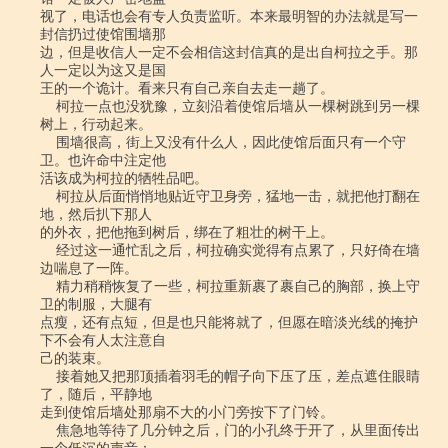
视了，电话也会有专人负责监听。本来最明智的办法就是写一
封信扔过使馆围墙那

边，但是收信人一定不会相信这封信真的是出自柯拉之手。那
人一定以为这又是国

王的一个诡计。看来只有自己亲自去走一趟了。

    柯拉一点也没犹豫，立刻沿着使馆后墙从一棵树跳到另一棵
树上，行动起来。

    围墙很高，街上又没有什么人，因此使馆后面只有一个守
卫。也许命中注定他

活该成为柯拉的牺牲品吧。

    柯拉从后面悄悄地贴近守卫身旁，猛地一击，就把他打翻在
地，然后扒下那人

的外衣，把他拖到树后，绑在了粗壮的树干上。

    经过这一通忙乱之后，柯拉确实觉得有点累了，只好倚在墙
边喘息了一阵。

    精力稍稍恢复了一些，柯拉重新裹了裹自己的胸部，换上守
卫的制服，大腿有

点瘦，还有点短，但是也只能将就了，但愿在暗淡光线的掩护
下不会有人太注意自

己的装束。

    接着她又把那顶插着羽毛的帽子向下压了压，差点遮住眼睛
了，随后，平静地

走到使馆后墙处那扇不大的小门旁按下了门铃。

    焦急地等待了几分钟之后，门的小孔终于开了，从里面传出