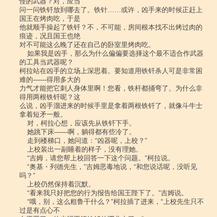
怪的武器？对，应当

问一问铁钎放到哪去了。铁针……或许，凶手来的时候正赶上
国王在烤肉吃，于是

他就顺手操起了铁钎？不，不可能，房间根本找不出烤过肉的
痕迹，况且国王也绝

对不可能这么晚了还在自己的卧室里烤肉吃。

    如果我是凶手，那么为什么偏偏要选择这个最不适合作武器
的工具当武器呢？

柯拉站在凶手的立场上深思着。要知道用铁钎杀人可是非常困
难的――得用多大的

力气才能把它刺人身体里啊！您看，铁杆都捅弯了。为什么非
得用两根铁钎呢？这

么说，凶手溜进来的时候手里是拿着两根铁钎了，就像斗牛士
拿着短矛一般。

    对，柯拉心想，应该先从铁钎下手。

    她跳下床――啊，躺得都有些冷了。

    走到楼梯口，她问道：“凶器呢，上校？”

    上校装出一副睡着的样子，没有理她。

    “吉姆，请您帮上校回答一下这个问题。”柯拉说。

    “奥基・列德先生，”吉姆恶毒地说，“和您说话呢，没听见
吗？”

    上校仍然保持着沉默。

    “看来我只好把您的行为报告给国王陛下了。”吉姆说。

    “哦，别，这么粗鲁干什么？”柯拉插了进来，“上校先生只不
过是有点心不
