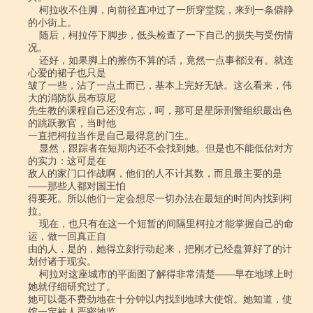
    柯拉收不住脚，向前径直冲过了一所穿堂院，来到一条僻静
的小街上。

    随后，柯拉停下脚步，低头检查了一下自己的损失与受伤情
况。

    还好，如果脚上的擦伤不算的话，竟然一点事都没有。就连
心爱的裙子也只是

皱了一些，沾了一点土而已，基本上完好无缺。这么看来，伟
大的消防队员布琼尼

先生教的课程自己还没有忘，呵，那可是星际刑警组织最出色
的跳跃教官，当时他

一直把柯拉当作是自己最得意的门生。

    显然，跟踪者在短期内还不会找到她。但是也不能低估对方
的实力：这可是在

敌人的家门口作战啊，他们的人不计其数，而且最主要的是
――那些人都对国王怕

得要死。所以他们一定会想尽一切办法在最短的时间内找到柯
拉。

    现在，也只有在这一个短暂的间隔里柯拉才能掌握自己的命
运，做一回真正自

由的人，是的，她得立刻行动起来，把刚才已经盘算好了的计
划付诸于现实。

    柯拉对这座城市的平面图了解得非常清楚――早在地球上时
她就仔细研究过了。

她可以毫不费劲地在十分钟以内找到地球大使馆。她知道，使
馆一定被人严密地监
