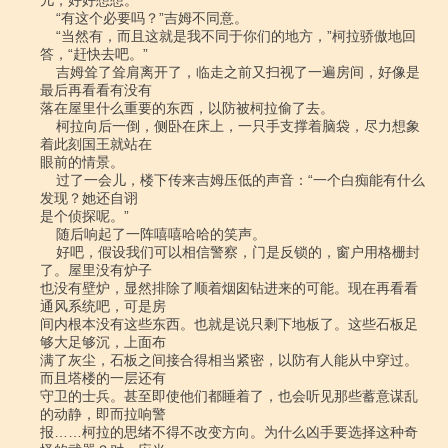
儿，好好想想。”

    “有这个必要吗？”吉姆不同意。

    “当然有，而且这就是我不同于你们的地方，”柯拉骄傲地回
答，“赶快去吧。”

    吉姆耸了耸肩离开了，临走之前又扫视了一遍房间，好像是
最后再看看有没有

落在屋里什么重要的东西，以防被柯拉偷了去。

    柯拉向后一倒，侧卧在床上，一只手支撑着脑袋，尽力想象
着此刻国王就站在

眼前的情景。

    过了一会儿，楼下传来吉姆压低的声音：“一个白痴能有什么
发现？她还自诩

是个侦探呢。”

    随后响起了一阵嘻嘻哈哈的笑声。

    好吧，假设我们可以相信警察，门是反锁的，窗户用格栅封
了。屋里没有炉子

也没有壁炉，显然排除了顺着烟囱钻进来的可能。现在再看看
通风系统吧，可是房

间内根本没有这些东西。也就是说只剩下地板了。这些石板足
够大足够沉，上面布

满了灰尘，石板之间接合得相当紧密，以防有人能从中穿过。
而且塔楼的一层还有

守卫的士兵。甚至即使他们都睡着了，也会听见那些蓄意谋乱
的动静，即而拉响警

报……柯拉的思绪不得不改变方向。为什么凶手要选择这种奇