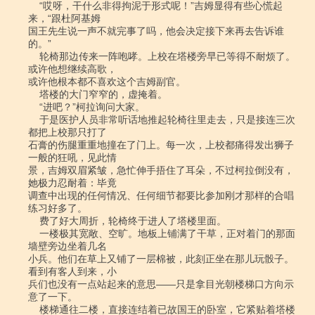
    “哎呀，干什么非得拘泥于形式呢！”吉姆显得有些心慌起
来，“跟杜阿基姆

国王先生说一声不就完事了吗，他会决定接下来再去告诉谁
的。”

    轮椅那边传来一阵咆哮。上校在塔楼旁早已等得不耐烦了。
或许他想继续高歌，

或许他根本都不喜欢这个吉姆副官。

    塔楼的大门窄窄的，虚掩着。

    “进吧？”柯拉询问大家。

    于是医护人员非常听话地推起轮椅往里走去，只是接连三次
都把上校那只打了

石膏的伤腿重重地撞在了门上。每一次，上校都痛得发出狮子
一般的狂吼，见此情

景，吉姆双眉紧皱，急忙伸手捂住了耳朵，不过柯拉倒没有，
她极力忍耐着：毕竟

调查中出现的任何情况、任何细节都要比参加刚才那样的合唱
练习好多了。

    费了好大周折，轮椅终于进人了塔楼里面。

    一楼极其宽敞、空旷。地板上铺满了干草，正对着门的那面
墙壁旁边坐着几名

小兵。他们在草上又铺了一层棉被，此刻正坐在那儿玩骰子。
看到有客人到来，小

兵们也没有一点站起来的意思――只是拿目光朝楼梯口方向示
意了一下。

    楼梯通往二楼，直接连结着已故国王的卧室，它紧贴着塔楼