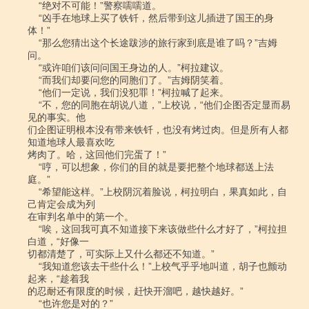
    “绝对不可能！”警察嚅嚅道。

    “凶手在地球上买了铁钎，然后带到这儿插进了国王的身
体！”

    “那么您猜出这个长途跋涉的旅行家到底是谁了吗？”吉姆
问。

    “或许咱们该问问国王身边的人。”柯拉建议。

    “而我们却要问您的同胞们了。”吉姆阴笑着。

    “他们一定说，我们没犯罪！”柯拉喊了起来。

    “不，您的同胞在胡说八道，”上校说，“他们企图否定显而易
见的事实。他

们企图证明根本没有带来铁钎，也没有烤过肉。但是所有人都
知道地球人最喜欢吃

烤肉了。哈，这回他们完蛋了！”

    “哼，可以想象，你们的目的就是要把整个地球都送上法
庭。”

    “希望能这样。”上校阴沉着脸说，柯拉明白，果真如此，自
己肯定会成为列

在审判名单中的第一个。

    “唉，这回我可真不知道接下来该做些什么才好了，”柯拉担
白道，“好像一

切都清楚了，可实际上又什么都还不知道。”

    “我知道您该去干些什么！”上校气乎乎地叫道，胡子也颤动
起来，“趁着我

的忍耐还有限度的时候，赶快开溜吧，越快越好。”

    “也许您是对的？”
