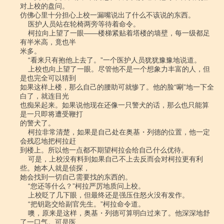
对上校的盘问。

仿佛心里十分担心上校一漏嘴说出了什么不该说的东西。

    医护人员站在轮椅两旁等待着命令。

    柯拉向上望了一眼――楼梯紧贴着塔楼的墙壁，每一级都足
有半米高，竟也半

米多。

    “看来只有抱他上去了。”一个医护人员犹犹豫豫地说道。

    上校也向上望了一眼。尽管他不是一个想象力丰富的人，但
是也完全可以猜到

如果这样上楼，那么自己的腰助可就惨了。他的脸“唰”地一下全
白了，就连目光

也痴呆起来。如果说他现在还像一只警犬的话，那么也只能算
是一只即将遭受鞭打

的警犬了。

    柯拉非常清楚，如果是自己处在奥基・列德的位置，他一定
会残忍地把柯拉赶

到楼上。所以他一点都不期望柯拉会给自己什么优待。

    可是，上校没有料到如果自己不上去反而会对柯拉更有利
些。她本人就是侦探，

她会找到一切自己需要找的东西的。

    “您还等什么？”柯拉严厉地质问上校。

    上校眨了几下眼，但最终还是强压住怒火没有发作。

    “把钥匙交给副官先生。”柯拉命令道。

    噢，原来是这样，奥基・列德可算明白过来了。他深深地舒
了一口气。可是医
