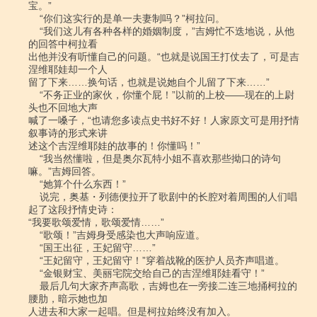
宝。”

    “你们这实行的是单一夫妻制吗？”柯拉问。

    “我们这儿有各种各样的婚姻制度，”吉姆忙不迭地说，从他
的回答中柯拉看

出他并没有听懂自己的问题。“也就是说国王打仗去了，可是吉
涅维耶娃却一个人

留了下来……换句话，也就是说她自个儿留了下来……”

    “不务正业的家伙，你懂个屁！”以前的上校――现在的上尉
头也不回地大声

喊了一嗓子，“也请您多读点史书好不好！人家原文可是用抒情
叙事诗的形式来讲

述这个吉涅维耶娃的故事的！你懂吗！”

    “我当然懂啦，但是奥尔瓦特小姐不喜欢那些拗口的诗句
嘛。”吉姆回答。

    “她算个什么东西！”

    说完，奥基・列德便拉开了歌剧中的长腔对着周围的人们唱
起了这段抒情史诗：

“我要歌颂爱情，歌颂爱情……”

    “歌颂！”吉姆身受感染也大声响应道。

    “国王出征，王妃留守……”

    “王妃留守，王妃留守！”穿着战靴的医护人员齐声唱道。

    “金银财宝、美丽宅院交给自己的吉涅维耶娃看守！”

    最后几句大家齐声高歌，吉姆也在一旁接二连三地捅柯拉的
腰肋，暗示她也加

人进去和大家一起唱。但是柯拉始终没有加入。
