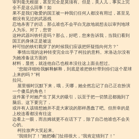
审判毫无根据，甚至完全是莫须有。但是，美人儿，事实上完
全不是这么回事！如

果不是我们敬爱的国王被一种我们任何人都没有用过，甚至见
都没有见过的武器残

忍地杀害了的话，那么谁也不会平白无故地就想去以审判地球
人为乐。对了，您管

这种武器叫铁钎是吗？那么，好吧，您来告诉我，当我们看到
国王的身体正是被这

种可怕的铁钉戳穿了的时候我们应该把怀疑指向何方？”

    事情出现的这种转变完全出乎了柯拉的意料。米洛达尔没有
为她准备这方面的

材料，显然，就连他自己也根本没往这上面去想过。

    “您能详细给我解释解释，到底是谁把铁针带到你们这个星球
上来的吗？”柯

拉问。

    屋里顿时沉默下来，哦，天哪，她全然忘记了自己正在扮演
一个傻瓜的角色！

这件案子对她产生了莫大的吸引，以至于把一切禁忌都抛到了
脑后。这下要完了，

或许有人该猜想她并不是大家说的那样愚蠢了吧。但所幸的是
上校连看都没有往这

边看上一眼，而吉姆就更不在话下了，除了自己他谁也不会关
心的。

    柯拉放声大笑起来。

    “我猜到了！”她把嗓门扯得很大，“我肯定猜到了！”
