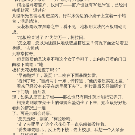
    柯拉搜寻着窗户。找到了――窗户也就有30厘米宽，已经用
格栅封死，通过它

几缕阳光吝啬地射进屋内。行军床旁边的小桌子上立着一个蜡
台，满是蜡油。

    天花板隐没在黑暗之中，看不见，地板用大块的石板铺砌而
成。

    “地板检查过了？”为防万一，柯拉问。

    “怎么着，您以为还能从地板缝里挤过去？何况下面还站着卫
兵呢。”吉姆感

到非常惊奇。

    但是随后他又决定不和这个女子争辩了，走向敞开着的门口
向楼下喊道：“地

板和天花板都检查了吗？”

    “早都翻烂了，混蛋！”上校在下面暴跳如雷。

    “看到了吧，”吉姆两手一摊，悻悻道，“他的素质实在太差。”

    看来已经没有必要在房里呆下去了。柯拉最后又仔细研究了
一下门锁，随后发

现，如果从里面上了锁――那么也只有用炸药才能把它弄开。

    柯拉走到放在架子上的弹簧床垫边坐了下来。她应该好好把
看到的情况过一遍

了。可是吉姆会碍事。

    “您先走吧，副官。”柯拉吩咐。

    “走？去哪里？”这个花花公子一点头绪都没摸着。

    “爱去哪去哪儿，反正先下楼，去上校那。我想一个人呆会