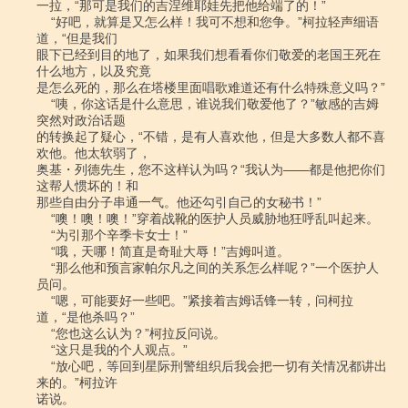
一拉，“那可是我们的吉涅维耶娃先把他给端了的！”

    “好吧，就算是又怎么样！我可不想和您争。”柯拉轻声细语
道，“但是我们

眼下已经到目的地了，如果我们想看看你们敬爱的老国王死在
什么地方，以及究竟

是怎么死的，那么在塔楼里面唱歌难道还有什么特殊意义吗？”

    “咦，你这话是什么意思，谁说我们敬爱他了？”敏感的吉姆
突然对政治话题

的转换起了疑心，“不错，是有人喜欢他，但是大多数人都不喜
欢他。他太软弱了，

奥基・列德先生，您不这样认为吗？“我认为――都是他把你们
这帮人惯坏的！和

那些自由分子串通一气。他还勾引自己的女秘书！”

    “噢！噢！噢！”穿着战靴的医护人员威胁地狂呼乱叫起来。

    “为引那个辛季卡女士！”

    “哦，天哪！简直是奇耻大辱！”吉姆叫道。

    “那么他和预言家帕尔凡之间的关系怎么样呢？”一个医护人
员问。

    “嗯，可能要好一些吧。”紧接着吉姆话锋一转，问柯拉
道，“是他杀吗？”

    “您也这么认为？”柯拉反问说。

    “这只是我的个人观点。”

    “放心吧，等回到星际刑警组织后我会把一切有关情况都讲出
来的。”柯拉许

诺说。
