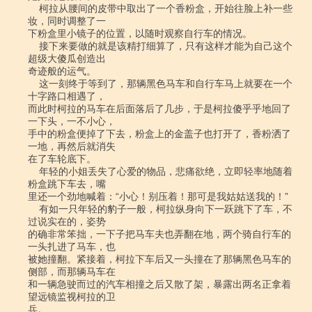
    柯拉从腰间的皮带中取出了一个香粉盒，开始往脸上补一些
妆，同时调整了一

下粉盒里小镜子的位置，以随时观察自行车的情况。

    接下来要做的就是该精打细算了，只有这样才能为自己这个
超级大傻瓜创造出

奇迹般的运气。

    这一刻终于等到了，那辆黑色马车和自行车马上就要在一个
十字路口相遇了，

而此时柯拉的马车在后面落后了几步，于是柯拉傻乎乎地回了
一下头，一不小心，

手中的粉盒便掉了下去，粉盒上的金盖子也打开了，香粉洒了
一地，再然后就消失

在了车轮底下。

    年轻的小姐丢失了心爱的物品，悲痛欲绝，立即轻率地随着
粉盒跳下车去，嘴

里还一个劲地喊着：“小心！别压着！那可是我姑姑送我的！”

    有如一只年轻的豹子一般，柯拉纵身向下一跃跳下了车，不
过说实在的，姿势

的确非常笨拙，一下子把马车夫也弄翻在地，两个骑自行车的
一头扎进了马车，也

被她撞翻。紧接着，柯拉下车后又一头撞在了那辆黑色马车的
侧部，而那辆马车在

和一辆急驶而过的汽车相撞之后又散了架，暴露出两名正拿着
望远镜监视柯拉的卫

兵。
