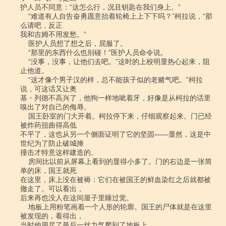
护人员不同意：“这怎么行，况且钥匙在我们身上。”

    “难道有人自告奋勇愿意抬着轮椅上上下下吗？”柯拉说，“那
么请吧，反正

我和吉姆不用发愁。”

    医护人员想了想之后，屈服了。

    “那里的东西什么也别碰！”医护人员命令说。

    “没事，没事，让他们去吧。”这时的上校明显热心起来，阻
止他道。

    “这才像个男子汉的样，总不能孩子似的老赌气吧。”柯拉
说，可这话又让奥

基・列德不高兴了，他狗一样地呲着牙，好像是从柯拉的话里
嗅出了对自己的侮辱。

    国王卧室的门大开着。柯拉停下来，仔细观察起来。门已经
被炸药扭曲得高低

不平了，这也从另一个侧面证明了它的坚固――显然，这是中
世纪为了防止破城捶

撞击才特意这样建造的。

    房间比以前从屏幕上看到的显得小多了。门的右边是一张简
单的床，国王就死

在这里，床上没在被褥：它们在被国王的鲜血染红之后就都被
撤走了。可以看出，

后来再也没人在这间屋子里睡过觉。

    地板上用粉笔画着一个人形的轮廓。国王的尸体就是在这里
被发现的，看得出，

当时他用尽了最后一丝力气爬到了地板上。
