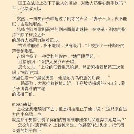
    “国王在战场上砍下了敌人的脑袋，对敌人还要心慈手软吗？
不，他给敌人以

……”

    突然，一阵男声合唱超过了刚才的声音：“妻子不贞，夜不能
眠，吉涅维耶娃。”

    轮椅也随着歌剧高潮的到来而越走越快，在奥基・列德的指
挥下除了柯拉之外

的所有人都用力踏着正步。

    “吉涅维耶娃，夜不能眠，没有眼泪，”上校换了一种嘶哑的
声音领唱道。

    吉姆也换了一种柔和的假声：“她早睡早起。”

    “迎接朝阳！”医护人员齐声合唱。

    “思念丈夫！”上校的低音重又响起。然后紧接着是第三次领
唱：“邻近的城

堡里住着一个黑发男爵，他是远方乌鸦族的后裔……”

    一路高歌，大家推着轮椅走近一了座坡势极缓的小山丘，到
了长满青苔的古老

的塔楼门前。

mpanel(1);

    上校还想继续唱下去，但是柯拉阻止了他，说：“这只来自远
方的小乌鸦，也

就是那个男爵引诱了你们的吉涅维耶娃尔后又遗弃了她是吗？”

    “怎么能叫遗弃呢？”上校惊奇道。他甚至转过头来，把气得
直翘的胡子向下
