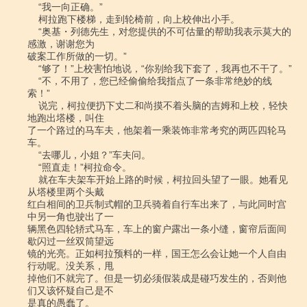
    “我一向正确。”

    柯拉跑下楼梯，走到轮椅前，向上校伸出小手。

    “奥基・列德先生，对您提供的不可估量的帮助我表示莫大的
感激，谢谢您为

破案工作所做的一切。”

    “够了！”上校害怕地说，“你别给我下套了，我再也不干了。”

    “不，不用了，您已经偷偷给我指点了一条非常绝妙的线
索！”

    说完，柯拉便扔下丈二和尚摸不着头脑的吉姆和上校，轻快
地跑出塔楼，叫住

了一个路过的马车夫，他架着一乘装饰非常考究的两匹四轮马
车。

    “去哪儿，小姐？”车夫问。

    “照直走！”柯拉命令。

    就在车夫架车开始上路的时候，柯拉回头望了一眼。她看见
从塔楼里两个头戴

红白相间的卫兵制式帽的卫兵骑着自行车出来了，与此同时宫
中另一角也驶出了一

辆黑色四轮轿式马车，车上的窗户露出一条小缝，窗帘后面间
歇闪过一丝双筒望远

镜的光亮。正如柯拉预料的一样，国王怎么会让她一个人自由
行动呢。没关系，甩

掉他们不就完了。但是一切必须假装成是碰巧发生的，否则他
们又该怀疑自己是不

是真的愚蠢了。
