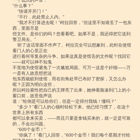
一个低沉的声音：

“什么事？”

    “快请开开门！”

    “不行，此处禁止人内。”

    “我才不打算进去呢！”柯拉回答，“但这里不知谁丢了一包东
西，里面尽是

些文件。是你们的吗？您看看吧。如果不是，我还得把它送到
警卫局去。”

    听了这话里面不作声了。柯拉完全可以想象到，此时在使馆
看门人的心里正在

进行着何等复杂的斗争。如果这真是使馆丢的文件呢？找回它
――就可以神不知鬼

不觉地为使馆避免了一次尴尬局面。可万一这是个奸细――万
一是有人故意想把这

包东西栽赃到使馆，而在街角处早已布好了密探，又怎么办
呢？正因为明白这些，

所以柯拉索性把自己的王牌亮了出来，她伸着脸凑到门上的小
窗口前，故意低声说

道：“给倒是可以给你们，但是一定得付我钱！懂吗？”

    “多少？”看门人的心顿时轻松下来。他已经习惯了，在这个
世界上所有东西

都可以拿来买卖，――而且只要是拿钱买来的，就一定是可靠
的，不会出问题。

    “600个金币！”

    “你疯了！”看门人回答，“600个金币！我们每个星期才付给