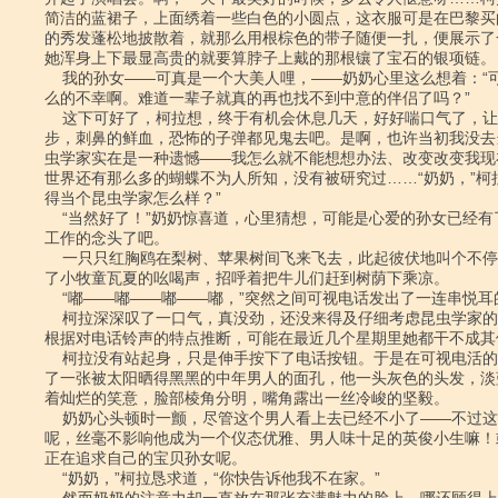
简洁的蓝裙子，上面绣着一些白色的小圆点，这衣服可是在巴黎买
的秀发蓬松地披散着，就那么用根棕色的带子随便一扎，便展示了
她浑身上下最显高贵的就要算脖子上戴的那根镶了宝石的银项链。

    我的孙女――可真是一个大美人哩，――奶奶心里这么想着：“可是她又是多

么的不幸啊。难道一辈子就真的再也找不到中意的伴侣了吗？”

    这下可好了，柯拉想，终于有机会休息几天，好好喘口气了，让那些死亡的脚

步，刺鼻的鲜血，恐怖的子弹都见鬼去吧。是啊，也许当初我没去
虫学家实在是一种遗憾――我怎么就不能想想办法、改变改变我现
世界还有那么多的蝴蝶不为人所知，没有被研究过……“奶奶，”柯拉
得当个昆虫学家怎么样？”

    “当然好了！”奶奶惊喜道，心里猜想，可能是心爱的孙女已经有了转行换个

工作的念头了吧。

    一只只红胸鸥在梨树、苹果树间飞来飞去，此起彼伏地叫个不停。河边又传来

了小牧童瓦夏的吆喝声，招呼着把牛儿们赶到树荫下乘凉。

    “嘟――嘟――嘟――嘟，”突然之间可视电话发出了一连串悦耳的声音。

    柯拉深深叹了一口气，真没劲，还没来得及仔细考虑昆虫学家的事呢。而且，

根据对电话铃声的特点推断，可能在最近几个星期里她都干不成其他
    柯拉没有站起身，只是伸手按下了电话按钮。于是在可视电活的屏幕上便出现

了一张被太阳晒得黑黑的中年男人的面孔，他一头灰色的头发，淡
着灿烂的笑意，脸部棱角分明，嘴角露出一丝冷峻的坚毅。

    奶奶心头顿时一颤，尽管这个男人看上去已经不小了――不过这又有什么关系

呢，丝毫不影响他成为一个仪态优雅、男人味十足的英俊小生嘛！
正在追求自己的宝贝孙女呢。

    “奶奶，”柯拉恳求道，“你快告诉他我不在家。”
