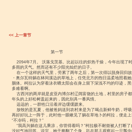
<< 上一章节
                                 第一节

    2094年7月。 沃落戈茨基。比起以往的炽热干燥，今年出现了时断时续、凉爽

多雨的天气。然而还有不少阳光灿烂的日子。

    在一个这样的天气里，劳累了两年之后，第一次得以脱身回归故里休假的柯拉

・奥尔瓦特躺在林间溪边的草地上，任凭北方的煦日温柔地照着她
胭体。柯拉认为穿着泳衣晒太阳会在身上留下深浅不均的印迹，黑
多难看啊。

    古西河的两岸就是皮亚内博尔村辽阔富饶的土地，村里的房子都是用那些上了

年头的上好松树盖起来的，因此别具一番风情。

    远远的，一群牲口沿着岸边缓缓踱来。

    放牧的是瓦夏，他被爸妈送到农村来是为了喝点新鲜牛奶，呼吸呼吸清新空气，

再好好玩上一阵于，此时他一眼瞅见了躺在草地卜的柯拉，便走上
“不冷吗，柯拉？”

    “我高兴躺在这儿乘凉，你管得着吗？”柯拉极不耐烦被人打断了自己的清静，

没好气地回答。说完，她干脆翻了个身，趴在那儿观察起一只瓢虫