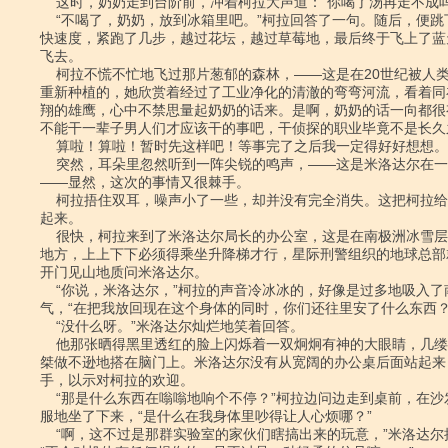
    这时，奶奶走到台阶前，冲着柯拉大声道：“你喝了汤再走不成吗？”

    “不喝了，奶奶，放到冰箱里吧。”柯拉回答了一句。随后，便跳下台阶，加

快速度，紧跑了几步，越过花坛，越过草莓地，最后终于飞上了蓝
飞去。

    柯拉不慌不忙地飞过那片葱郁的森林，――这是在20世纪被人类毁坏了之后又

重新种植的，她欣赏着经过了工业净化的清澈的弯弯河流，看着同
翔的雄鹰，心中不禁思量起奶奶的话来。是啊，奶奶的话一向都很
不能干一辈子男人们才应该干的事吧，干侦探的职业毕竟不是长久之
    算啦！算啦！暂时先这样吧！等事完了之后我一定得好好想想。

    突然，耳朵里忽然听到一阵尖锐的鸣声，――这是米洛达尔在一个劲儿地催促

――显然，这次的事情又很棘手。

    柯拉捂住双耳，噪声小了一些，却并没有完全消失。这把柯拉给搅得心慌意乱

起来。

    很快，柯拉来到了米洛达尔局长的办公室，这是在南极洲冰雪层以下一公里的

地方，上上下下必须得乘坐升降梯才行，星际刑警组织的地球总部
开门见山地质问米洛达尔。

    “你说，米洛达尔，”柯拉的声音冷冰冰的，好像是过多地吸入了南极洲的寒

气，“在把我放回现在这个身体的同时，你们还往里安了什么东西？”
    “没什么呀。”米洛达尔灿烂地笑着回答。

    他那张晒得黑里透红的脸上闪烁着一双炯炯有神的大眼睛，几缕灰白色的卷发

桀做不逊地搭在脑门上。米洛达尔没有从宽阔的办公桌后面站起来
手，以示对柯拉的欢迎。

    “那是什么东西在嗡嗡地响个不停？”柯拉边问边走到桌前，在沙发椅上很舒

服地坐了下来，“是什么在我身体里吵得让人心烦哪？”

    “啊，这不过是那群实验室的家伙们瞎搞出来的玩意，”米洛达尔挥了挥手道，
