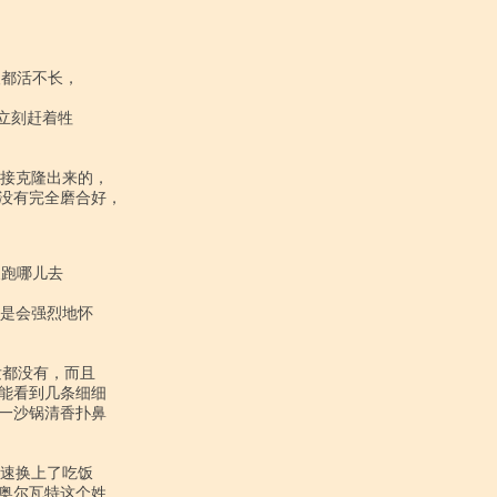
没有完全磨合好，

能看到几条细细

一沙锅清香扑鼻

奥尔瓦特这个姓
