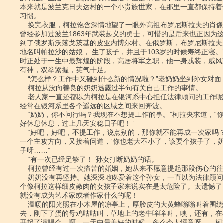
本来就是波兰克日夫达村的一个小贵族世家，在那里一直都保持着
习惯。

    换完衣服，柯拉饱含深情地望了一眼外高祖布罗尼斯拉夫的肖像，那可是一位

曾经参加过波兰1863年武装起义的勇士，可惜的是后来也正因为这
到了俄罗斯沃落戈茨基的皮亚内博尔村。在俄罗斯，布罗尼斯拉夫
地名叫帕拉沙的姑娘， 生了孩子，并且于103岁的时候寿终正寝。
时正处于一生中最辉煌的阶段，高居将军之职，他一身戎装，威风
有神，双拳紧握，英气十足。

    “怎么样？工作中又碰到什么新的情况啦？”老奶奶坐到孙女对面，问。

    柯拉从没向善良的奶奶透露过半句有关自己工作的事情。

    老人家一直还都以为柯拉是在银河系中心担任法律顾问的工作呢，所以不得不

经常在银河系里各个遥远的区域之间来回奔波。

    “奶奶，你不问行吗？我现在不想提工作的事。”柯拉央求道，“你就让我好

好休息休息，过上几天安稳日子吧！”

    “好吧，好吧，不提工作，说点别的，那你就不能再成一次家吗？”奶奶换了

一个主攻方向，又接着问道，“你也老大不小了，该要个孩子了，奶
子呀……”

    “有一次已经足够了！”孙女打断奶奶的话。

    柯拉曾经有过一次痛苦的婚姻，她从来不愿意提起那段伤心的往事。

    奶奶没有再坚持。她深深地疼爱着这个孙女，一直以为法律顾问这种职业对一

个像柯拉这样细皮嫩肉的女孩子家来说实在是太危险了。太遗憾了
就没有成为艺术家或者作家什么的呢！

    温暖的阳光照在小木屋的凉亭上，厚脸皮的大黄蜂嗡嗡叫着围绕着糖罐飞来飞

去，刚下了蛋的母鸡咕咕叫，草地上的老牛哞哞叫，噢，还有，在
开起了演唱会。啊，一天中最美好的时候，多么令人惬意呀……柯