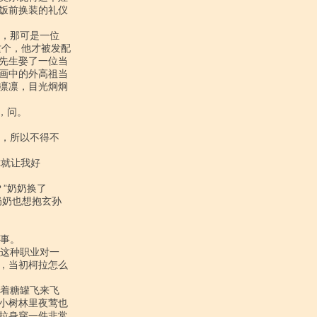
饭前换装的礼仪

个，他才被发配

先生娶了一位当

画中的外高祖当

凛凛，目光炯炯

奶也想抱玄孙

，当初柯拉怎么

小树林里夜莺也

拉身穿一件非常
