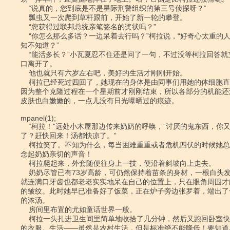
    “说真的，您到底是不是星际刑警组织的第三号侦探呀？”

    瓢虫又一次爬到草杆跟前，开始了新一轮的攀登。

    “您获得过联邦总统亲笔签名的奖状吗？”

    “你怎么那么多话？一边呆着去行吗？”柯拉说，“好奇心太重的人都活不长，

知不知道？”

    “能活多长？”小瓦夏忍不住还是问了一句，不过没等柯拉回答就立刻赶着牲

口离开了。

    他也就只有六岁左右吧，美好的生活才刚刚开始。

    柯拉已经死过四回了，她现在的身体是由同事们用她的体细胞直接克隆出来的，

因为整个克隆过程在一个星期前才刚刚结束，所以各部分的机能还
皮肤也白嫩嫩的，一点儿没有日光曝晒过的痕迹。

mpanel(1);

    “柯拉！”远处小木屋那边传来奶奶的呼唤，“讨厌的鬼东西，你又跑哪儿去

了？赶快回来！汤都快凉了。”

    柯拉笑了。不知为什么，每当困难重重或者危机四伏的时候她总是会强烈地怀

念起奶奶亲切的声音！

    柯拉爬起来，外套随便往身上一技，便沿着斜坡向上走去。

    奶奶尽管已有73岁高龄，可仍然保持着苗条的身材，一根白头发都没有，而且

就连满口牙齿也都老老实实地呆在自己的位置上，只在眼角周围才
的皱纹。此时她早已准备好了饭菜，正在炉子旁边张罗着，端出了
的浓汤。

    房间里布置的尤如童话世界一般。

    柯拉一头扎进卫生间里简单地收拾了几分钟，然后又跑回卧室快速换上了吃饭

的衣服。生活――虽然是农村生活，但是标准绝不能降低！要知道