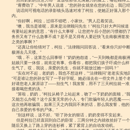
    然而奶奶的注意力却一直放在那张充满魅力的脸上，哪还顾得上柯拉的请求呢。

    “甭费劲了，”中年男人说道，“您的孙女就坐在您的右边，我已经看到她了。”

    说话间可视电话的录影镜头迅速对准了柯拉，使她正好落入那个男人的视野之

内。

    “你好啊，柯拉，过得不错吧，小家伙。”男人忍着笑说。

    “噢，我当是谁呢，原来是法律顾问先生！”柯拉只好大声问候道，不过并没

有要站起来的意思，“有什么大事呀，让您把午后小憩的习惯都扔了
务所又有了什么急事不成？是不是又得有人要赶快飞去南极洲签发
之类的事啊？”

    “还真让你给猜对了，柯拉，”法律顾问回答说，“看来你只好中断休假到南

极洲去几天喽。”

    “哦，不，这算怎么回事呀！”奶奶抱怨道，“一天到晚都是南极洲，南极洲！

姑娘只要一休假，就肯定有事。你看你，都把我们孩子吓成什么样
生气了。哎，我说，亲爱的先生，你就不能放过她一回吗？”

    “实在对不起，老奶奶，我也不想这样，”“法律顾问”老老实实地回答道，

“可是谁让您的孙女写了一手好字呢。她必须去在一些文件上签个名
好请您老人家原谅了――别生气！我发誓，用不了三天柯拉就一准
接着喝您煮的汤。”

    “算啦，奶奶，”柯拉从椅子上站起来，吻了一下奶奶的面颊，“我不相信他

又能怎么办呢？这个反复无常的小人，专门欺骗年轻人的恶魔――
这次他再敢骗我，如果三天之内我回不来的话，那么我发誓，他的
自己亲爱的爷爷的尸体。”

    “别这样说，这不好。”听了孙女的狠话，奶奶变得不安起来。

    但是柯拉已径直回到自己的卧室，三两分钟之内就收拾好了一个出门的小包，

随后又换上了路上穿的连衫裤，紧了紧背上的自动发动机。
