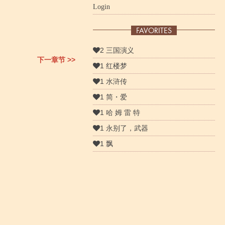
Login
FAVORITES
2 三国演义
下一章节 >>
1 红楼梦
1 水浒传
1 简・爱
1 哈 姆 雷 特
1 永别了，武器
1 飘