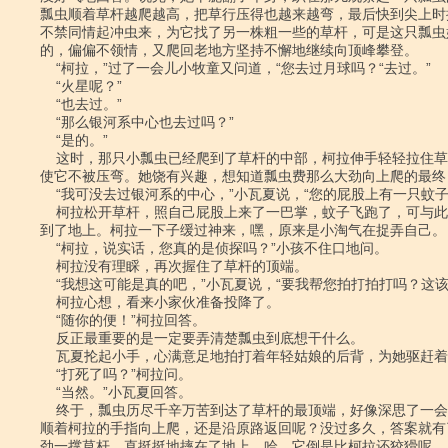
瓢虫顺着草杆越爬越高，把草行压得也越来越弯，最后快到尖上时
不禁同情起冲虫来，为它找了另一株粗一些的草杆，可是这只瓢虫
的，偏偏不领情，又爬回老地方坚持不懈地继续向顶峰攀登。

    “柯拉，”过了一会儿小牧童又问道，“您去过月球吗？“去过。”

    “火星呢？”

    “也去过。”

    “那么银河系中心也去过吗？”

    “是的。”

    这时，那只小瓢虫已经爬到了草杆的中部，柯拉伸手轻轻拉住草杆的顶端，以

使它不被压弯。她饶有兴趣，想知道瓢虫费那么大劲向上爬的最终
    “我可没去过银河系的中心，”小瓦夏说，“您的屁股上有一只蚊子。”

    柯拉松开草杆，照自己屁股上来了一巴掌，蚊子飞跑了，可与此同时瓢虫也摔

到了地上。柯拉一下子缓过神来，嘿，原来是小淘气在捉弄自己。

    “柯拉，说实话，您真的是侦探吗？”小孩不住口地问。

    柯拉没有理睬，再次握住了草杆的顶端。

    “我想这可能是真的吧，”小瓦夏说，“要我帮您拍打拍打吗？这该死的蚊子。”

    柯拉心想，看来小家伙准备投降了。

    “随你的便！”柯拉回答。

    反正最重要的是一定要弄清楚瓢虫到底想干什么。

    瓦夏抡起小手，心满意足地拍打着年轻姑娘的后背，为她驱赶着蚊蝇。

    “打死了吗？”柯拉问。

    “当然。”小瓦夏回答。

    终于，瓢虫历尽千辛万苦到达了草杆的最顶端，好像深思了一会儿――是继续

顺着柯拉的手指向上爬，还是沿原路返回呢？没过多久，答案就有
劲一撑草杆，直挺挺地摔在了地上。哈，它倒是比柯拉还狡猾呢。
