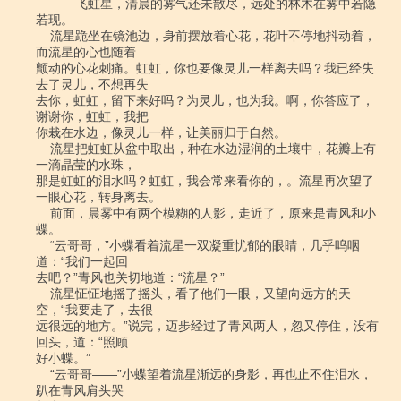
　　    飞虹星，清晨的雾气还未散尽，远处的林木在雾中若隐
若现。

    流星跪坐在镜池边，身前摆放着心花，花叶不停地抖动着，
而流星的心也随着

颤动的心花刺痛。虹虹，你也要像灵儿一样离去吗？我已经失
去了灵儿，不想再失

去你，虹虹，留下来好吗？为灵儿，也为我。啊，你答应了，
谢谢你，虹虹，我把

你栽在水边，像灵儿一样，让美丽归于自然。

    流星把虹虹从盆中取出，种在水边湿润的土壤中，花瓣上有
一滴晶莹的水珠，

那是虹虹的泪水吗？虹虹，我会常来看你的，。流星再次望了
一眼心花，转身离去。

    前面，晨雾中有两个模糊的人影，走近了，原来是青风和小
蝶。

    “云哥哥，”小蝶看着流星一双凝重忧郁的眼睛，几乎呜咽
道：“我们一起回

去吧？”青风也关切地道：“流星？”

    流星怔怔地摇了摇头，看了他们一眼，又望向远方的天
空，“我要走了，去很

远很远的地方。”说完，迈步经过了青风两人，忽又停住，没有
回头，道：“照顾

好小蝶。”

    “云哥哥――”小蝶望着流星渐远的身影，再也止不住泪水，
趴在青风肩头哭
