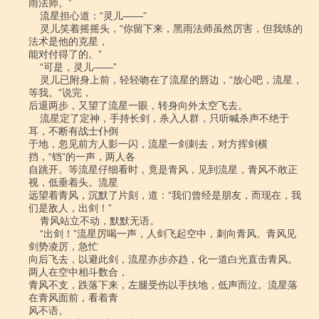
雨法师。”

    流星担心道：“灵儿――”

    灵儿笑着摇摇头，“你留下来，黑雨法师虽然厉害，但我练的
法术是他的克星，

能对付得了的。”

    “可是，灵儿――”

    灵儿已附身上前，轻轻吻在了流星的唇边，“放心吧，流星，
等我。”说完，

后退两步，又望了流星一眼，转身向外太空飞去。

    流星定了定神，手持长剑，杀入人群，只听喊杀声不绝于
耳，不断有战士仆倒

于地，忽见前方人影一闪，流星一剑刺去，对方挥剑横
挡，“铛”的一声，两人各

自跳开。等流星仔细看时，竟是青风，见到流星，青风不敢正
视，低垂着头。流星

远望着青风，沉默了片刻，道：“我们曾经是朋友，而现在，我
们是敌人，出剑！”

    青风站立不动，默默无语。

    “出剑！”流星厉喝一声，人剑飞起空中，刺向青风。青风见
剑势凌厉，急忙

向后飞去，以避此剑，流星亦步亦趋，化一道白光直击青风。
两人在空中相斗数合，

青风不支，跌落下来，左腿受伤以手扶地，低声而泣。流星落
在青风面前，看着青

风不语。
