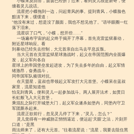
    小蝶未及回答，茵茵已经挤了过来，看到灵儿很是新奇，便
缠着灵儿说话。

    流星把小蝶拖到一边，问起青风的事。提到青风，小蝶脸色
黯淡下来，缓缓道：

“他没有来过，想是没了颜面，我也不想见他了。”语毕眼圈一红
落下泪来。

    流星叹了口气，“小蝶，想开些……”

    一场遍布宇宙的起义终于揭开了序幕，首先克雷监狱暴动，
附近星球响应。看

到暴动已经失去控制，大元首亲自出马去平息反叛。

    当大元首在克雷监狱星球激战时，起义在帝国范围内全面爆
发，起义军向各自

星球上的帝国堡垒发起进攻，为了失去多年的自由，起义军情
绪激昂，奋勇战斗，

同帝国军队顽强对抗。

    在天盟星，蓝叔也带领起义军攻打大元首堡。小蝶呆在蓝叔
家里，流星知道他

怕见到青风，便和灵儿一起参加战斗。两人展开法术，如贯日
长虹般飞入大元首堡，

乘混乱之际打开城堡大门，起义军众遂杀如堡内，同堡内守卫
军团厮杀起来。

    流星正欲前行，忽见灵儿停了下来，“灵儿，怎么？”

    灵儿觉得有一种威胁正悄悄逼近，便运起‘天眼’之法，片刻开
口道：“是黑

雨法师来了，还有大元首。”往着流星说：“流星，我要去阻住黑