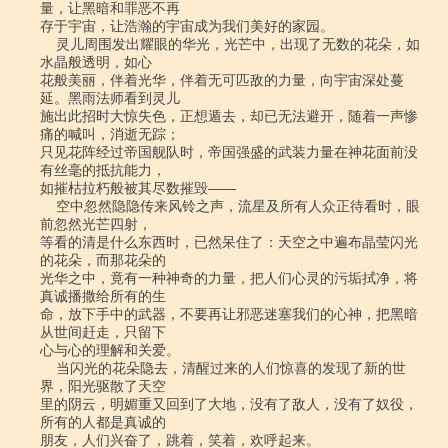
量，让黑暗和罪恶不再

存于宇宙，让浩瀚的宇宙成为我们美好的家园。

    灵儿周围发出耀眼的华光，光芒中，出现了无数的花朵，如
水晶般透明，如心

花般美丽，伴着光华，伴着无可匹敌的力量，向宇宙深处蔓
延。黑雨法师看到灵儿

施出此招时大惊失色，正想遁去，却已无法避开，随着一声惨
痛的喊叫，消逝无踪；

只见花阵经过帝国舰队时，帝国强盛的武装力量在神花面前没
有丝毫的抵抗能力，

如摧枯拉朽般被其尽数摧毁――

    空中忽然隐隐传来风铃之声，流星及所有人众正待看时，眼
前忽然光芒四射，

等看的清是什么东西时，已然呆住了：天空之中遍布晶莹闪光
的花朵，而那花朵的

光华之中，竟有一种神奇的力量，把人们心灵的污垢拭净，将
真诚播撒给所有的生

命，放下手中的武器，不要再让邪恶迷塞我们的心神，把黑暗
从世间赶走，只留下

心与心的理解和关爱。

    当闪光的花朵隐去，清醒过来的人们惊喜的发现了新的世
界，阳光驱散了天空

里的阴云，明媚重又回到了大地，没有了敌人，没有了奴役，
所有的人都是真诚的

朋友，人们兴奋了，跳着，笑着，欢呼起来。
