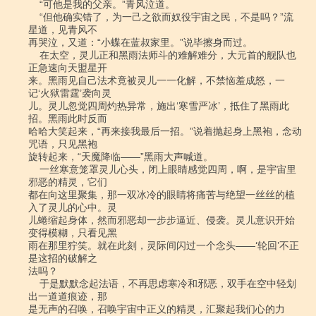
    “可他是我的父亲。”青风泣道。

    “但他确实错了，为一己之欲而奴役宇宙之民，不是吗？”流
星道，见青风不

再哭泣，又道：“小蝶在蓝叔家里。”说毕擦身而过。

    在太空，灵儿正和黑雨法师斗的难解难分，大元首的舰队也
正急速向天盟星开

来。黑雨见自己法术竟被灵儿一一化解，不禁恼羞成怒，一
记‘火狱雷霆’袭向灵

儿。灵儿忽觉四周灼热异常，施出‘寒雪严冰’，抵住了黑雨此
招。黑雨此时反而

哈哈大笑起来，“再来接我最后一招。”说着抛起身上黑袍，念动
咒语，只见黑袍

旋转起来，“天魔降临――”黑雨大声喊道。

    一丝寒意笼罩灵儿心头，闭上眼睛感觉四周，啊，是宇宙里
邪恶的精灵，它们

都在向这里聚集，那一双冰冷的眼睛将痛苦与绝望一丝丝的植
入了灵儿的心中。灵

儿蜷缩起身体，然而邪恶却一步步逼近、侵袭。灵儿意识开始
变得模糊，只看见黑

雨在那里狞笑。就在此刻，灵际间闪过一个念头――‘轮回’不正
是这招的破解之

法吗？

    于是默默念起法语，不再思虑寒冷和邪恶，双手在空中轻划
出一道道痕迹，那

是无声的召唤，召唤宇宙中正义的精灵，汇聚起我们心的力