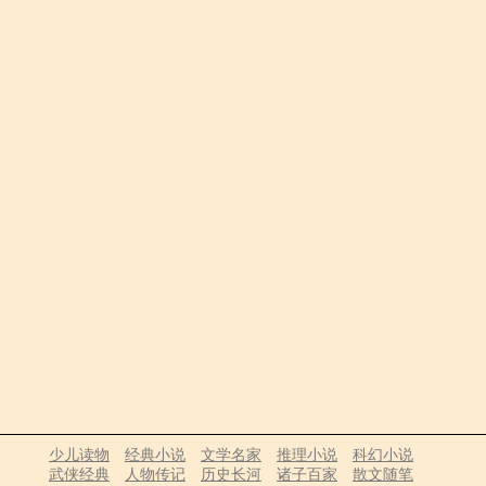
少儿读物
经典小说
文学名家
推理小说
科幻小说
武侠经典
人物传记
历史长河
诸子百家
散文随笔