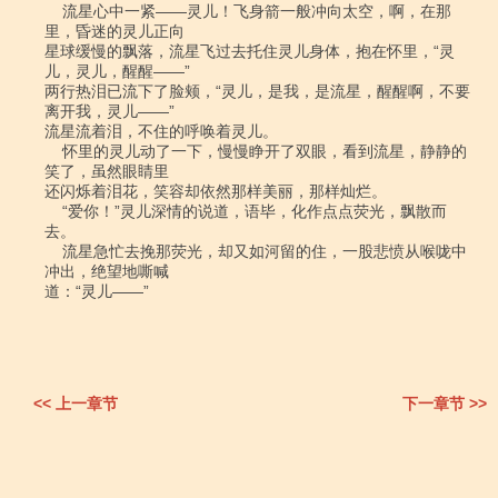
    流星心中一紧――灵儿！飞身箭一般冲向太空，啊，在那
里，昏迷的灵儿正向

星球缓慢的飘落，流星飞过去托住灵儿身体，抱在怀里，“灵
儿，灵儿，醒醒――”

两行热泪已流下了脸颊，“灵儿，是我，是流星，醒醒啊，不要
离开我，灵儿――”

流星流着泪，不住的呼唤着灵儿。

    怀里的灵儿动了一下，慢慢睁开了双眼，看到流星，静静的
笑了，虽然眼睛里

还闪烁着泪花，笑容却依然那样美丽，那样灿烂。

    “爱你！”灵儿深情的说道，语毕，化作点点荧光，飘散而
去。

    流星急忙去挽那荧光，却又如河留的住，一股悲愤从喉咙中
冲出，绝望地嘶喊

道：“灵儿――”

<< 上一章节
下一章节 >>