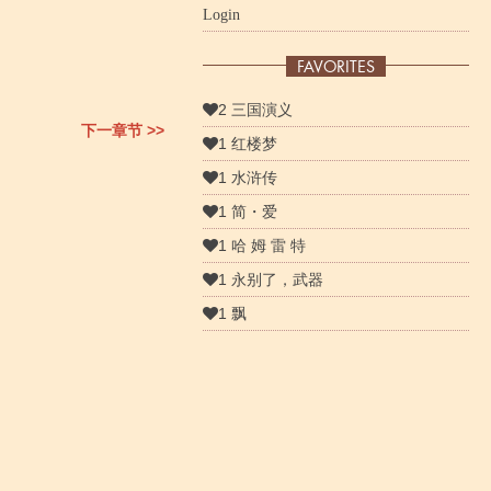
Login
FAVORITES
2 三国演义
下一章节 >>
1 红楼梦
1 水浒传
1 简・爱
1 哈 姆 雷 特
1 永别了，武器
1 飘