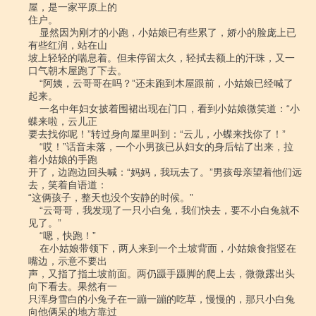
屋，是一家平原上的

住户。

    显然因为刚才的小跑，小姑娘已有些累了，娇小的脸庞上已
有些红润，站在山

坡上轻轻的喘息着。但未停留太久，轻拭去额上的汗珠，又一
口气朝木屋跑了下去。

    “阿姨，云哥哥在吗？”还未跑到木屋跟前，小姑娘已经喊了
起来。

    一名中年妇女披着围裙出现在门口，看到小姑娘微笑道：“小
蝶来啦，云儿正

要去找你呢！”转过身向屋里叫到：“云儿，小蝶来找你了！”

    “哎！”话音未落，一个小男孩已从妇女的身后钻了出来，拉
着小姑娘的手跑

开了，边跑边回头喊：“妈妈，我玩去了。”男孩母亲望着他们远
去，笑着自语道：

“这俩孩子，整天也没个安静的时候。”

    “云哥哥，我发现了一只小白兔，我们快去，要不小白兔就不
见了。”

    “嗯，快跑！”

    在小姑娘带领下，两人来到一个土坡背面，小姑娘食指竖在
嘴边，示意不要出

声，又指了指土坡前面。两仍蹑手蹑脚的爬上去，微微露出头
向下看去。果然有一

只浑身雪白的小兔子在一蹦一蹦的吃草，慢慢的，那只小白兔
向他俩呆的地方靠过
