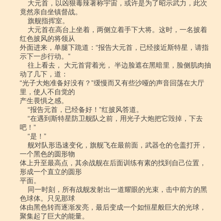
    大元首，以凶狠毒辣著称宇宙，或许是为了昭示武力，此次
竟然亲自坐镇督战。

    旗舰指挥室。

    大元首在高台上坐着，两侧立着手下大将。这时，一名披着
红色披风的将领从

外面进来，单腿下跪道：“报告大元首，已经接近斯特星，请指
示下一步行动。”

    往上看去， 大元首背着光， 半边脸遮在黑暗里，脸侧肌肉抽
动了几下，道：

“光子大炮准备好没有？”缓慢而又有些沙哑的声音回荡在大厅
里，使人不自觉的

产生畏惧之感。

    “报告元首，已经备好！”红披风答道。

    “在遇到斯特星防卫舰队之前，用光子大炮把它毁掉，下去
吧！”

    “是！”

    舰对队形迅速变化，旗舰飞在最前面，武器仓的仓盖打开，
一个黑色的圆形物

体上升至最高点，其余战舰在后面训练有素的找到自己位置，
形成一个直立的圆形

平面。

    同一时刻，所有战舰发射出一道耀眼的光束，击中前方的黑
色球体。只见那球

体由黑色转而逐渐发亮，最后变成一个如恒星般巨大的光球，
聚集起了巨大的能量。
