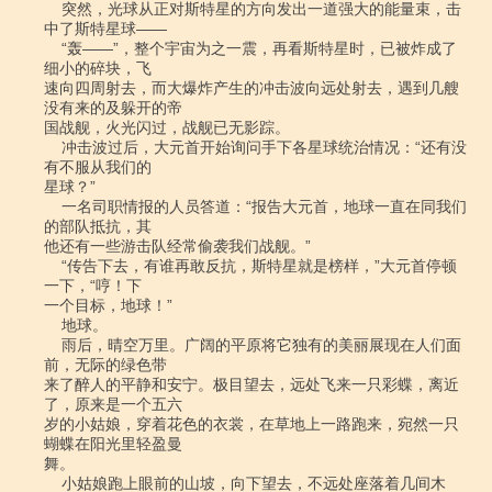
    突然，光球从正对斯特星的方向发出一道强大的能量束，击
中了斯特星球――

    “轰――”，整个宇宙为之一震，再看斯特星时，已被炸成了
细小的碎块，飞

速向四周射去，而大爆炸产生的冲击波向远处射去，遇到几艘
没有来的及躲开的帝

国战舰，火光闪过，战舰已无影踪。

    冲击波过后，大元首开始询问手下各星球统治情况：“还有没
有不服从我们的

星球？”

    一名司职情报的人员答道：“报告大元首，地球一直在同我们
的部队抵抗，其

他还有一些游击队经常偷袭我们战舰。”

    “传告下去，有谁再敢反抗，斯特星就是榜样，”大元首停顿
一下，“哼！下

一个目标，地球！”

    地球。

    雨后，晴空万里。广阔的平原将它独有的美丽展现在人们面
前，无际的绿色带

来了醉人的平静和安宁。极目望去，远处飞来一只彩蝶，离近
了，原来是一个五六

岁的小姑娘，穿着花色的衣裳，在草地上一路跑来，宛然一只
蝴蝶在阳光里轻盈曼

舞。

    小姑娘跑上眼前的山坡，向下望去，不远处座落着几间木