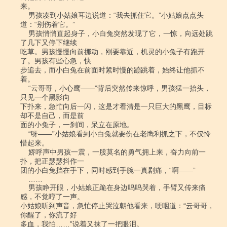
来。

    男孩凑到小姑娘耳边说道：“我去抓住它。”小姑娘点点头
道：“别伤着它。”

    男孩悄悄直起身子，小白兔突然发现了它，一惊，向远处跳
了几下又停下继续

吃草。男孩慢慢向前挪动，刚要靠近，机灵的小兔子有跑开
了。男孩有些心急，快

步追去，而小白兔在前面时紧时慢的蹦跳着，始终让他抓不
着。

    “云哥哥，小心鹰――”背后突然传来惊呼，男孩猛一抬头，
只见一个黑影向

下扑来，急忙向后一闪，这是才看清是一只巨大的黑鹰，目标
却不是自己，而是前

面的小兔子，一刹间，呆立在原地。

    “呀――”小姑娘看到小白兔就要伤在老鹰利抓之下，不仅怜
惜起来。

    娇呼声中男孩一震，一股莫名的勇气拥上来，奋力向前一
扑，把正瑟瑟抖作一

团的小白兔挡在手下，同时感到手腕一真剧痛，“啊――”

    ……

    男孩睁开眼，小姑娘正跪在身边呜呜哭着，手臂又传来痛
感，不觉哼了一声。

小姑娘听到声音，急忙停止哭泣朝他看来，哽咽道：“云哥哥，
你醒了，你流了好

多血，我怕……”说着又抹了一把眼泪。
