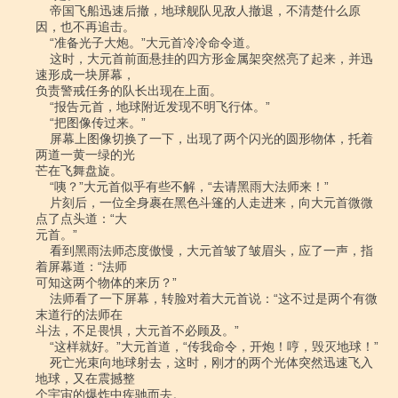
    帝国飞船迅速后撤，地球舰队见敌人撤退，不清楚什么原
因，也不再追击。

    “准备光子大炮。”大元首冷冷命令道。

    这时，大元首前面悬挂的四方形金属架突然亮了起来，并迅
速形成一块屏幕，

负责警戒任务的队长出现在上面。

    “报告元首，地球附近发现不明飞行体。”

    “把图像传过来。”

    屏幕上图像切换了一下，出现了两个闪光的圆形物体，托着
两道一黄一绿的光

芒在飞舞盘旋。

    “咦？”大元首似乎有些不解，“去请黑雨大法师来！”

    片刻后，一位全身裹在黑色斗篷的人走进来，向大元首微微
点了点头道：“大

元首。”

    看到黑雨法师态度傲慢，大元首皱了皱眉头，应了一声，指
着屏幕道：“法师

可知这两个物体的来历？”

    法师看了一下屏幕，转脸对着大元首说：“这不过是两个有微
末道行的法师在

斗法，不足畏惧，大元首不必顾及。”

    “这样就好。”大元首道，“传我命令，开炮！哼，毁灭地球！”

    死亡光束向地球射去，这时，刚才的两个光体突然迅速飞入
地球，又在震撼整

个宇宙的爆炸中疾驰而去。
