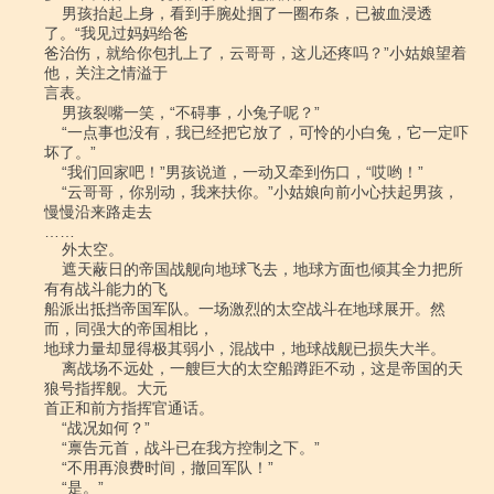
    男孩抬起上身，看到手腕处掴了一圈布条，已被血浸透
了。“我见过妈妈给爸

爸治伤，就给你包扎上了，云哥哥，这儿还疼吗？”小姑娘望着
他，关注之情溢于

言表。

    男孩裂嘴一笑，“不碍事，小兔子呢？”

    “一点事也没有，我已经把它放了，可怜的小白兔，它一定吓
坏了。”

    “我们回家吧！”男孩说道，一动又牵到伤口，“哎哟！”

    “云哥哥，你别动，我来扶你。”小姑娘向前小心扶起男孩，
慢慢沿来路走去

……

    外太空。

    遮天蔽日的帝国战舰向地球飞去，地球方面也倾其全力把所
有有战斗能力的飞

船派出抵挡帝国军队。一场激烈的太空战斗在地球展开。然
而，同强大的帝国相比，

地球力量却显得极其弱小，混战中，地球战舰已损失大半。

    离战场不远处，一艘巨大的太空船蹲距不动，这是帝国的天
狼号指挥舰。大元

首正和前方指挥官通话。

    “战况如何？”

    “禀告元首，战斗已在我方控制之下。”

    “不用再浪费时间，撤回军队！”

    “是。”
