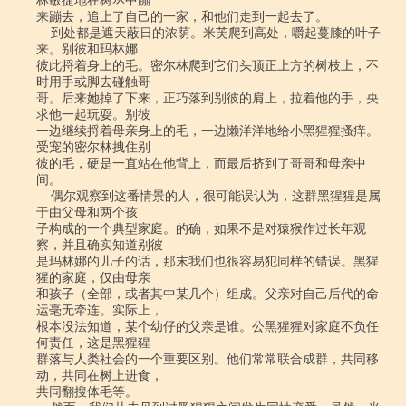
林敏捷地在树丛中蹦

来蹦去，追上了自己的一家，和他们走到一起去了。

    到处都是遮天蔽日的浓荫。米芙爬到高处，嚼起蔓膝的叶子
来。别彼和玛林娜

彼此捋着身上的毛。密尔林爬到它们头顶正上方的树枝上，不
时用手或脚去碰触哥

哥。后来她掉了下来，正巧落到别彼的肩上，拉着他的手，央
求他一起玩耍。别彼

一边继续捋着母亲身上的毛，一边懒洋洋地给小黑猩猩搔痒。
受宠的密尔林拽住别

彼的毛，硬是一直站在他背上，而最后挤到了哥哥和母亲中
间。

    偶尔观察到这番情景的人，很可能误认为，这群黑猩猩是属
于由父母和两个孩

子构成的一个典型家庭。的确，如果不是对猿猴作过长年观
察，并且确实知道别彼

是玛林娜的儿子的话，那末我们也很容易犯同样的错误。黑猩
猩的家庭，仅由母亲

和孩子（全部，或者其中某几个）组成。父亲对自己后代的命
运毫无牵连。实际上，

根本没法知道，某个幼仔的父亲是谁。公黑猩猩对家庭不负任
何责任，这是黑猩猩

群落与人类社会的一个重要区别。他们常常联合成群，共同移
动，共同在树上进食，

共同翻搜体毛等。
