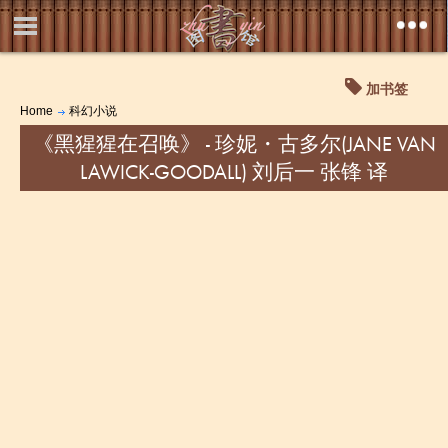
加书签
Home
科幻小说
《黑猩猩在召唤》 - 珍妮・古多尔(JANE VAN
LAWICK-GOODALL) 刘后一 张锋 译