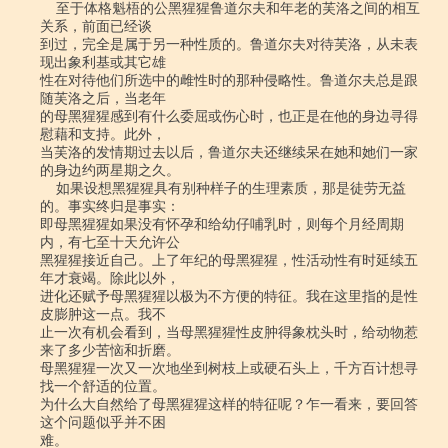
    至于体格魁梧的公黑猩猩鲁道尔夫和年老的芙洛之间的相互
关系，前面已经谈

到过，完全是属于另一种性质的。鲁道尔夫对待芙洛，从未表
现出象利基或其它雄

性在对待他们所选中的雌性时的那种侵略性。鲁道尔夫总是跟
随芙洛之后，当老年

的母黑猩猩感到有什么委屈或伤心时，也正是在他的身边寻得
慰藉和支持。此外，

当芙洛的发情期过去以后，鲁道尔夫还继续呆在她和她们一家
的身边约两星期之久。

    如果设想黑猩猩具有别种样子的生理素质，那是徒劳无益
的。事实终归是事实：

即母黑猩猩如果没有怀孕和给幼仔哺乳时，则每个月经周期
内，有七至十天允许公

黑猩猩接近自己。上了年纪的母黑猩猩，性活动性有时延续五
年才衰竭。除此以外，

进化还赋予母黑猩猩以极为不方便的特征。我在这里指的是性
皮膨肿这一点。我不

止一次有机会看到，当母黑猩猩性皮肿得象枕头时，给动物惹
来了多少苦恼和折磨。

母黑猩猩一次又一次地坐到树枝上或硬石头上，千方百计想寻
找一个舒适的位置。

为什么大自然给了母黑猩猩这样的特征呢？乍一看来，要回答
这个问题似乎并不困

难。
