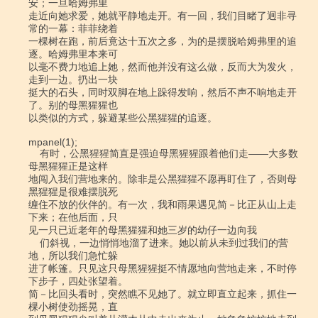
安；一旦哈姆弗里

走近向她求爱，她就平静地走开。有一回，我们目睹了迥非寻
常的一幕：菲菲绕着

一棵树在跑，前后竟达十五次之多，为的是摆脱哈姆弗里的追
逐。哈姆弗里本来可

以毫不费力地追上她，然而他并没有这么做，反而大为发火，
走到一边。扔出一块

挺大的石头，同时双脚在地上跺得发响，然后不声不响地走开
了。别的母黑猩猩也

以类似的方式，躲避某些公黑猩猩的追逐。

mpanel(1);

    有时，公黑猩猩简直是强迫母黑猩猩跟着他们走――大多数
母黑猩猩正是这样

地闯入我们营地来的。除非是公黑猩猩不愿再盯住了，否则母
黑猩猩是很难摆脱死

缠住不放的伙伴的。有一次，我和雨果遇见简－比正从山上走
下来；在他后面，只

见一只已近老年的母黑猩猩和她三岁的幼仔一边向我

    们斜视，一边悄悄地溜了进来。她以前从未到过我们的营
地，所以我们急忙躲

进了帐篷。只见这只母黑猩猩挺不情愿地向营地走来，不时停
下步子，四处张望着。

简－比回头看时，突然瞧不见她了。就立即直立起来，抓住一
棵小树使劲摇晃，直
