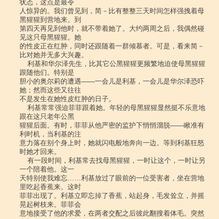
状态，这点是最令

人惊异的。我们曾见到，简－比有整整三天时间怎样强拽着母
黑猩猩到营地来。到

第四天再见到他时，就不带着她了。大约两周之后，我偶然碰
见这只母黑猩猩。她

的性皮正在红肿，同时还跟随着一群倾慕者。可是，看来简－
比对她并无多大兴趣。

    利基和华尔泽先生，比其它公黑猩猩更频繁地迫使母黑猩猩
跟随他们。特别是

胆小的奥尔莉的遭遇――一会儿是利基，一会儿是华尔泽恐吓
她；然而这些又往往

不是发生在她性皮红肿的日子。

    利基常常强迫菲菲跟着她。年轻的母黑猩猩显然挺不乐意地
跟在这只老年公黑

猩猩后面。有时，菲菲从他严密的监护下悄悄溜脱――瞅准有
利时机，当利基的注

意力落在别个身上时，她就闪电般地奔向一边。等到利基狂怒
时她才回来。

    有一段时间，利基常去找母黑猩猩，一时让这个，一时让另
一个陪着他。这一

天特别使我难忘……利基放过了眼前的一位受害者，坐在营地
里吃起香蕉来。这时

菲菲出现了。利基立即忘掉了香蕉，站起身，毛发耸立，并摇
晃起树枝来。菲菲会

意地接受了他的求爱，在两者交配之后彼此翻搜着体毛。突然