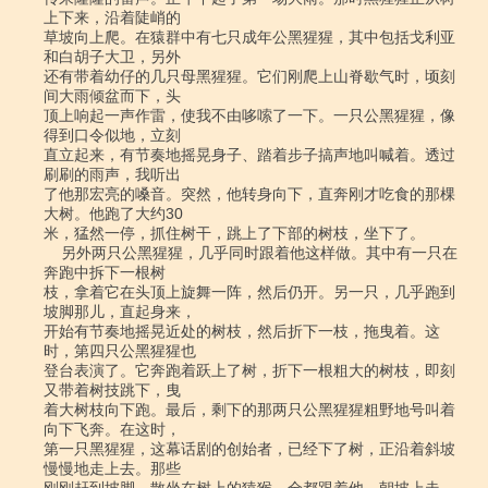
上下来，沿着陡峭的

草坡向上爬。在猿群中有七只成年公黑猩猩，其中包括戈利亚
和白胡子大卫，另外

还有带着幼仔的几只母黑猩猩。它们刚爬上山脊歇气时，顷刻
间大雨倾盆而下，头

顶上响起一声作雷，使我不由哆嗦了一下。一只公黑猩猩，像
得到口令似地，立刻

直立起来，有节奏地摇晃身子、踏着步子搞声地叫喊着。透过
刷刷的雨声，我听出

了他那宏亮的嗓音。突然，他转身向下，直奔刚才吃食的那棵
大树。他跑了大约30

米，猛然一停，抓住树干，跳上了下部的树枝，坐下了。

    另外两只公黑猩猩，几乎同时跟着他这样做。其中有一只在
奔跑中拆下一根树

枝，拿着它在头顶上旋舞一阵，然后仍开。另一只，几乎跑到
坡脚那儿，直起身来，

开始有节奏地摇晃近处的树枝，然后折下一枝，拖曳着。这
时，第四只公黑猩猩也

登台表演了。它奔跑着跃上了树，折下一根粗大的树枝，即刻
又带着树技跳下，曳

着大树枝向下跑。最后，剩下的那两只公黑猩猩粗野地号叫着
向下飞奔。在这时，

第一只黑猩猩，这幕话剧的创始者，已经下了树，正沿着斜坡
慢慢地走上去。那些
