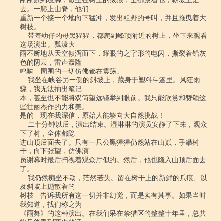
刚刚赶到坡脚，散坐在树上的猿猴，全都跟着他，朝坡上走
去。一爬上山脊，他们

重新一个接一个地向下猛冲，发出粗野的号叫，并且拖曳着大
树枝。

    带着幼仔的母黑猩猩，都爬到峰顶附近的树上，坐下来观看
这场演出。瓢泼大

雨不断地从天空倾泻而下，耀眼的之字形的电闪，撕裂着铅灰
色的阴云，雷声轰隆

鸣响，周围的一切仿佛都在震荡。

    我坐在峡谷另一侧的斜坡上，藏身于塑料斗篷里。风狂雨
骤，我无法抽出笔记

本，甚至也不能将双筒望远镜举到眼前。我只能欣赏和赞颂这
些壮丽杰作的力和美。

是的，现在我深信，原始人能够向大自然挑战！

    二十分钟以后，演出结束。湿淋淋的演员安静了下来，观众
下了树，全体都隐

进山顶后面去了。只有一只公黑猩猩仍然站在山巅，手攀树
干，向下张望，仿佛演

员谢幕时最后扫视着观众厅似的。然后，他也隐入山顶后面去
了。

    我仍然痴坐不动，茫然若失。留在树干上的新鲜的爪痕、以
及斜坡上抛散着的

树枝，告诉我所有这一切并非幻觉，而是实有其事。如果当时
我知道，找们称之为

《雨舞》的这种演出。在我们呆在禁猎区的整整十年里，总共