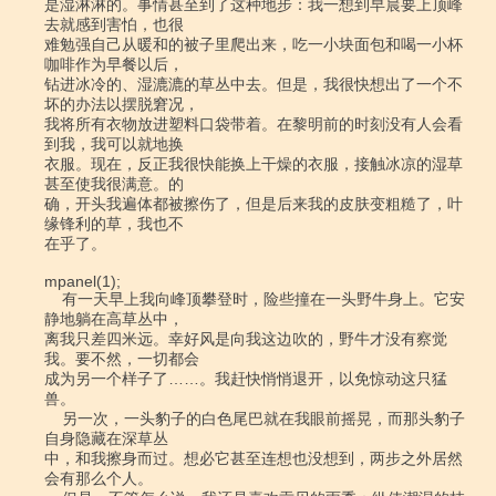
是湿淋淋的。事情甚至到了这种地步：我一想到早晨要上顶峰
去就感到害怕，也很

难勉强自己从暖和的被子里爬出来，吃一小块面包和喝一小杯
咖啡作为早餐以后，

钻进冰冷的、湿漉漉的草丛中去。但是，我很快想出了一个不
坏的办法以摆脱窘况，

我将所有衣物放进塑料口袋带着。在黎明前的时刻没有人会看
到我，我可以就地换

衣服。现在，反正我很快能换上干燥的衣服，接触冰凉的湿草
甚至使我很满意。的

确，开头我遍体都被擦伤了，但是后来我的皮肤变粗糙了，叶
缘锋利的草，我也不

在乎了。

mpanel(1);

    有一天早上我向峰顶攀登时，险些撞在一头野牛身上。它安
静地躺在高草丛中，

离我只差四米远。幸好风是向我这边吹的，野牛才没有察觉
我。要不然，一切都会

成为另一个样子了……。我赶快悄悄退开，以免惊动这只猛
兽。

    另一次，一头豹子的白色尾巴就在我眼前摇晃，而那头豹子
自身隐藏在深草丛

中，和我擦身而过。想必它甚至连想也没想到，两步之外居然
会有那么个人。
