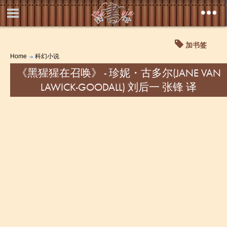
加书签
Home
科幻小说
《黑猩猩在召唤》 - 珍妮・古多尔(JANE VAN
LAWICK-GOODALL) 刘后一 张锋 译