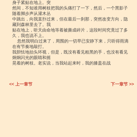
身子紧贴在地上。突

然间，不知谁用树枝把我的头痛打了一下，然后，一个黑影子
随着脚步声从灌木丛

中跳出，向我直扑过来，但在最后一刹那，突然改变方向，隐
藏到森林里去了。我

贴在地上，听天由命地等着被撕成碎片，这段时间究竟过了多
久，我也说不上。

    忽然我明白过来了，周围的一切早已安静下来，只听得雨滴
在有节奏地敲打。

我胆怯地抬头环视，但是，既没有看见粗黑的手，也没有看见
炯炯闪光的眼睛和摇

晃着的树枝。老实说，当我站起来时，我的膝盖在战

<< 上一章节
下一章节 >>