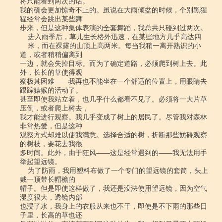
将只能看到两次的话。

我的确会更加惊奇不止的。虽说在大雨倾盆的时候，个别黑猩
猩经常会跳出某些舞

步来，但是这种集体表演的全套舞蹈，我总共只碰到过两次。

    进入雨季后，草儿生长格外迅速，在某些地方几乎高达四

    米，而在裸露的山顶上高两米。每当我稍一离开熟识的小
道，或者稍稍偏离到

一边，就会失掉目标。而为了确定道路，必须爬到树上去。此
外，长长的草使得观

察极其困难――我再也不能坐在一个舒适的位置上，用眼睛去
跟踪猿猴的活动了。

甚至即使我站立着，也几乎什么都看不见了。必须将一大片草
压倒，或者爬上树去，

我才能进行观察。我几乎变成了树上的居民了。尽管我对森林
非常热爱，但是这种

观察方式却难以使我满意。选择合适的树，折断那些妨碍观察
的树枝，要花去我很

多时间。此外，由于狂风――这是经常遇到的――我无法用手
举起望远镜。

    为了防雨，我用塑料布做了一个专门的望远镜的套筒，头上
戴一顶带长帽檐的

帽子。但是即使这样做了，我还是没法使用望远镜，因为空气
湿度很大，透镜内部

也浸了水，我身上的衣服从来也不干，即使是不下雨的那些日
子里，长高的草也还
