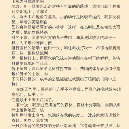
下竭力寻找避雨的

地方。但一旦雨水流进这些不可靠的荫蔽地，猿猴们就干脆来
到空旷地上，又潮又

冷，听天由命地坐在那儿。小的幼仔是比较幸运的。我多次看
见，年老的芙洛用自

己的身体遮蔽着两岁的小菲菲，这样，在当时以及在倾盆大雨
之后，她仍然保持绝

对的干燥。芙洛的六岁的儿子费冈，和其他比较大的幼仔一
样，为了暖和身体，便

进行激烈的活动：他用一只手攀住树枝打秋千，不停地翻腾跳
跃，从一根树枝跳到

另一根树枝上，用雨水的飞沫去淋他那坐在树下的妈妈。芙洛
只是更低地俯向菲菲，

低下脑袋，以尽量避免树枝打在脸上。费冈的体育表演似乎是
暖和身子的手段，为

了同样的目的，成年的公黑猩猩也就演出了喧闹的《雨中之
舞》。

    在坏天气里，黑猩猩们几乎不注意我，而且允许我就近去观
察他们。似乎，它

们也顾不上来关注我了。

    有一次，我穿过充满湿气的森林。森林十分潮湿，雨滴从树
叶上落到地面。杨

树和烂叶发出臭气。水滴落在我的头发上，冰冷的水流进我的
衣领。忽然，我看到

一只驼着背的黑猩猩的身影正对着我，它背朝我坐在那里。我