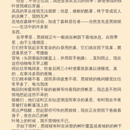
    但是，不管怎么说，我还是喜欢贡贝的雨季：纵使潮湿的枝
叶使我难以穿越，

高高的草丛使我无法观察；但是，难耐的酷暑，终于变成宜人
的凉爽了。我悄无声

息地在森林中活动，知道了森林居住者――当然首先是黑猩猩
――生活中的许多新

东西。

    在旱季里，黑猩猩正午一般就在树荫下着地休息。在雨季
里，由于土壤潮湿，

它们经常筑起非常复杂的白昼用的巢。它们就在雨下筑巢，爬
进巢里坐下，弯腰曲

背地（头部垂贴到膝盖上，并用双手抱膝），直到雨止。现在
这些动物每天早上醒

得比往常晚得多。吃食后两三小时便重筑新巢以便睡觉。真
的，在寒冷多雨的夜晚，

它们根本睡不着，因而弄得疲惫不堪。黑猩猩的晚间睡觉比往
常早多了。每当我傍

晚回到有暖和而干燥的被褥等待着我的营帐里，我总是不胜同
情地想起这些不幸的

猿猴们，他们这时正在钻进潮湿而寒冷的巢里。有时我在半夜
里被打在帐篷顶上的

雨点声惊醒，想起那些可怜的黑猩猩，现在正在密雨下卷曲着
身子，坐在自己的树

叶堆上的时候，我不禁惆怅不已。

    开始下雨时，黑猩猩有时在浓密的树叶覆盖或者倾斜的树干