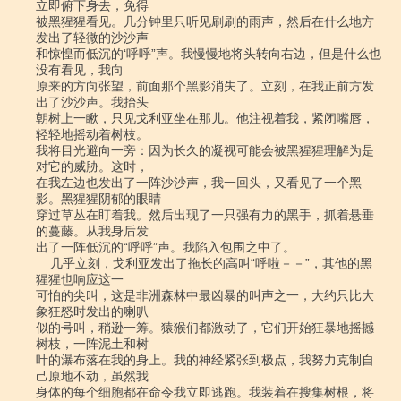
立即俯下身去，免得

被黑猩猩看见。几分钟里只听见刷刷的雨声，然后在什么地方
发出了轻微的沙沙声

和惊惶而低沉的‘呼呼”声。我慢慢地将头转向右边，但是什么也
没有看见，我向

原来的方向张望，前面那个黑影消失了。立刻，在我正前方发
出了沙沙声。我抬头

朝树上一瞅，只见戈利亚坐在那儿。他注视着我，紧闭嘴唇，
轻轻地摇动着树枝。

我将目光避向一旁：因为长久的凝视可能会被黑猩猩理解为是
对它的威胁。这时，

在我左边也发出了一阵沙沙声，我一回头，又看见了一个黑
影。黑猩猩阴郁的眼睛

穿过草丛在盯着我。然后出现了一只强有力的黑手，抓着悬垂
的蔓藤。从我身后发

出了一阵低沉的“呼呼”声。我陷入包围之中了。

    几乎立刻，戈利亚发出了拖长的高叫“呼啦－－”，其他的黑
猩猩也响应这一

可怕的尖叫，这是非洲森林中最凶暴的叫声之一，大约只比大
象狂怒时发出的喇叭

似的号叫，稍逊一筹。猿猴们都激动了，它们开始狂暴地摇撼
树枝，一阵泥土和树

叶的瀑布落在我的身上。我的神经紧张到极点，我努力克制自
己原地不动，虽然我

身体的每个细胞都在命令我立即逃跑。我装着在搜集树根，将