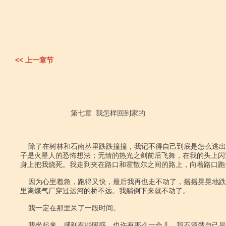
<< 上一章节
                         第七章  我怎样回到家的

    除了在树林和石南丛里跌跌撞撞，我记不得自己到底是怎么逃出来的。我满脑

子是火星人的恐怖想法；无情的热光之剑前后飞舞，在我的头上闪
身上把我烧死。我走到夹在路口和霍散尔之间的路上，向着路口跑去
    因为心里着急，跑得又快，最后我再也走不动了，摇摇晃晃地跌倒在路边。这

里离煤气厂穿过运河的桥不远。我躺倒下来就不动了。

    我一定在那里呆了一段时间。

    我坐起来，感到有些困惑。也许有那么一会儿，我不清楚自己是怎么到这儿的。
