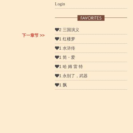
Login
FAVORITES
2 三国演义
下一章节 >>
1 红楼梦
1 水浒传
1 简・爱
1 哈 姆 雷 特
1 永别了，武器
1 飘