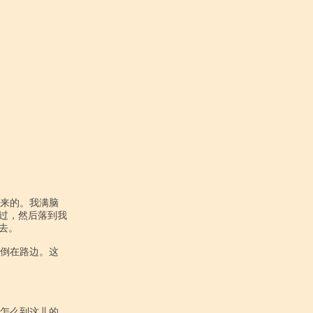
过，然后落到我

。
