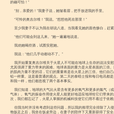
的确可怕！”

    “别，亲爱的！”我妻子说，她皱着眉，把手放进我的手里。

    “可怜的奥吉尔维！”我说。“想想他死在那里！”

    至少我妻子不认为我在胡说八道。当我看见她的面色惨白，赶紧住了口。

    “他们可能会到这儿来。”她一遍遍地说道。

    我劝她喝些酒，试图安慰她。

    我说：“他们几乎动都动不了。”

    我开始重复奥吉尔维关于火星人不可能在地球上生存的说法安慰她和自己。我

尤其强调了重力带来的困难。地球表面的重力是火星表面的三倍。
的肌肉力量不变的话，它们的重量将是在火星上的三倍。他们自己
铅一样重。这是最普通的观点。第二天的泰晤士报和每日电讯都是
和我一样，他们都忽视了两个基本事实。

    我们知道，地球的大气比火星含有更多的氧气和更多的氩气（或者其他的什么

气体）。氧气的振奋作用使火星人能更好地适应地球给它们带来的
次，我们都忘记了，火星人掌握的机械科技使它们用不着过于依赖
    但我当时并没有考虑到这些问题，所以我的推理完全排除了入侵者的可能。酒

饱饭足之后，我坐在饭桌旁边，在妻子的陪伴下又重新获得了安全感