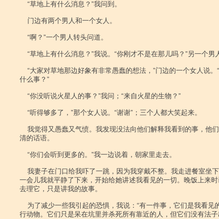
    “草地上有什么消息？”我问到。

    门边有两个男人和一个女人。

    “啊？”一个男人转头问道。

    “草地上有什么消息？”我说。“你刚才不是在那儿吗？”另一个男人问道。

    “大家对草地那边好象有非常愚蠢的想法，”门边的一个女人说。“到底出了

什么事？”

    “你没听说火星人的事？”我问；“来自火星的生物？”

    “听得够多了，”那个女人说。“谢谢”；三个人都大笑起来。

    我觉得又愚蠢又气愤。我发现没法向他们解释我看到的事，他们嘲笑我口齿不

清的话语。

    “你们会听到更多的。”我一边说着，朝家里走去。

    我妻子在门口给我吓了一跳，因为我穿戴不整。我走进餐室坐下，喝了些酒，

一会儿我就平静了下来，开始给她讲述我看见的一切。晚饭上来时
去理它，只是讲我的故事。

    为了减少一些我引起的恐惧，我说：“有一件事，它们是我看见的最无力的爬

行动物。它们只是呆在坑里并杀死所有靠近的人，但它们没有法子