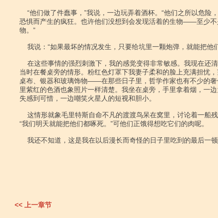
    “他们做了件蠢事，”我说，一边玩弄着酒杯。“他们之所以危险，只是由于

恐惧而产生的疯狂。也许他们没想到会发现活着的生物――至少不
物。”

    我说：“如果最坏的情况发生，只要给坑里一颗炮弹，就能把他们全部干掉。”

    在这些事情的强烈刺激下，我的感觉变得非常敏感。我现在还清清楚楚地记得

当时在餐桌旁的情形。粉红色灯罩下我妻子柔和的脸上充满担忧，
桌布、银器和玻璃饰物――在那些日子里，哲学作家也有不少的奢
里紫红的色酒也象照片一样清楚。我坐在桌旁，手里拿着烟，一边
失感到可惜，一边嘲笑火星人的短视和胆小。

    这情形就象毛里特斯自命不凡的渡渡鸟呆在窝里，讨论着一船残酷水手的到来，

“我们明天就能把他们都啄死。”可他们正饿得想吃它们的肉呢。

    我还不知道，这是我在以后漫长而奇怪的日子里吃到的最后一顿文明的晚餐。

<< 上一章节