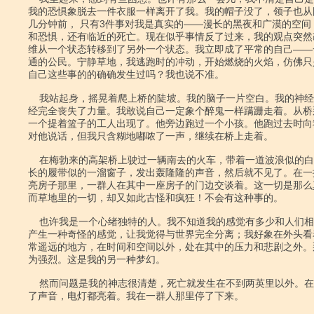
我的恐惧象脱去一件衣服一样离开了我。我的帽子没了，领子也从
几分钟前， 只有3件事对我是真实的――漫长的黑夜和广漠的空间
和恐惧，还有临近的死亡。现在似乎事情反了过来，我的观点突然
维从一个状态转移到了另外一个状态。我立即成了平常的自己――
通的公民。宁静草地，我逃跑时的冲动，开始燃烧的火焰，仿佛只
自己这些事的的确确发生过吗？我也说不准。

    我站起身，摇晃着爬上桥的陡坡。我的脑子一片空白。我的神经和肌肉好象已

经完全丧失了力量。我敢说自己一定象个醉鬼一样蹒跚走着。从桥
一个提着篮子的工人出现了。他旁边跑过一个小孩。他跑过去时向
对他说话，但我只含糊地嘟哝了一声，继续在桥上走着。

    在梅勃来的高架桥上驶过一辆南去的火车，带着一道波浪似的白烟和火光，长

长的履带似的一溜窗子，发出轰隆隆的声音，然后就不见了。在一
亮房子那里，一群人在其中一座房子的门边交谈着。这一切是那么
而草地里的一切，却又如此古怪和疯狂！不会有这种事的。

    也许我是一个心绪独特的人。我不知道我的感觉有多少和人们相同。有时我会

产生一种奇怪的感觉，让我觉得与世界完全分离；我好象在外头看
常遥远的地方，在时间和空间以外，处在其中的压力和悲剧之外。
为强烈。这是我的另一种梦幻。

    然而问题是我的神志很清楚，死亡就发生在不到两英里以外。在煤气厂里传来

了声音，电灯都亮着。我在一群人那里停了下来。
