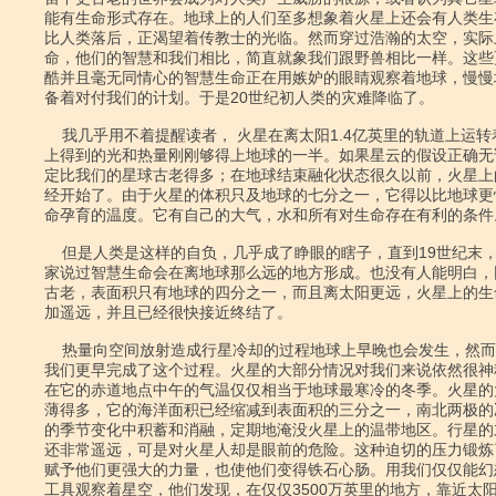
能有生命形式存在。地球上的人们至多想象着火星上还会有人类生
比人类落后，正渴望着传教士的光临。然而穿过浩瀚的太空，实际
命，他们的智慧和我们相比，简直就象我们跟野兽相比一样。这些
酷并且毫无同情心的智慧生命正在用嫉妒的眼睛观察着地球，慢慢
备着对付我们的计划。于是20世纪初人类的灾难降临了。

    我几乎用不着提醒读者， 火星在离太阳1.4亿英里的轨道上运转着，它从太阳

上得到的光和热量刚刚够得上地球的一半。如果星云的假设正确无
定比我们的星球古老得多；在地球结束融化状态很久以前，火星上
经开始了。由于火星的体积只及地球的七分之一，它得以比地球更
命孕育的温度。它有自己的大气，水和所有对生命存在有利的条件。
    但是人类是这样的自负，几乎成了睁眼的瞎子，直到19世纪末，还没有一个作

家说过智慧生命会在离地球那么远的地方形成。也没有人能明白，
古老，表面积只有地球的四分之一，而且离太阳更远，火星上的生
加遥远，并且已经很快接近终结了。

    热量向空间放射造成行星冷却的过程地球上早晚也会发生，然而火星上已经比

我们更早完成了这个过程。火星的大部分情况对我们来说依然很神
在它的赤道地点中午的气温仅仅相当于地球最寒冷的冬季。火星的
薄得多，它的海洋面积已经缩减到表面积的三分之一，南北两极的
的季节变化中积蓄和消融，定期地淹没火星上的温带地区。行星的
还非常遥远，可是对火星人却是眼前的危险。这种迫切的压力锻炼
赋予他们更强大的力量，也使他们变得铁石心肠。用我们仅仅能幻
工具观察着星空，他们发现，在仅仅3500万英里的地方，靠近太阳