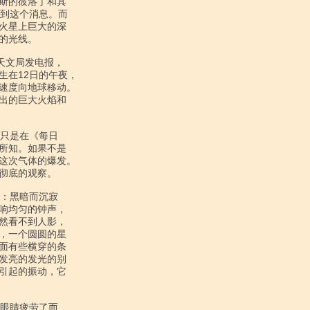
斯的彼洛丁和其

到这个消息。而

火星上巨大的深

光线。

在12日的午夜，

速度向地球移动。

出的巨大火焰和

所知。如果不是

这次气体的爆发。

彻底的观察。

响均匀的钟声，

然看不到人影，

，一个圆圆的星

面有些横穿的条

发亮的发光的别

引起的振动，它
