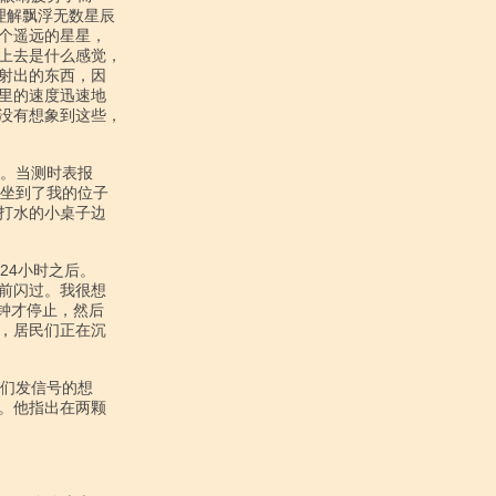
理解飘浮无数星辰

个遥远的星星，

上去是什么感觉，

射出的东西，因

里的速度迅速地

没有想象到这些，

坐到了我的位子

打水的小桌子边

前闪过。我很想

钟才停止，然后

，居民们正在沉

。他指出在两颗
