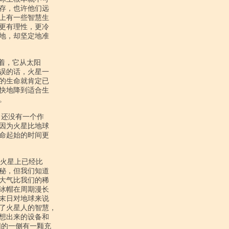
存，也许他们远

上有一些智慧生

更有理性，更冷

地，却坚定地准

误的话，火星一

的生命就肯定已

快地降到适合生



因为火星比地球

命起始的时间更

秘，但我们知道

大气比我们的稀

冰帽在周期漫长

末日对地球来说

了火星人的智慧，

想出来的设备和

的一侧有一颗充
