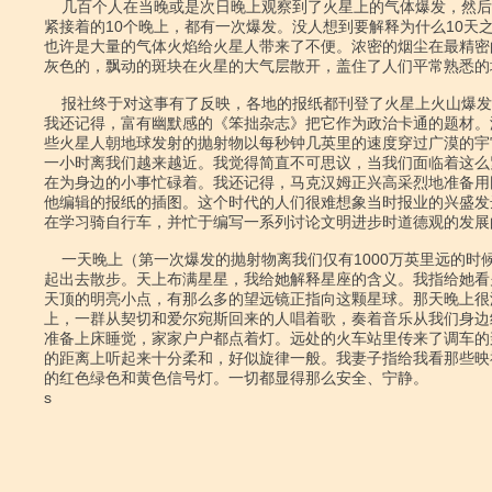
    几百个人在当晚或是次日晚上观察到了火星上的气体爆发，然后另一个晚上和

紧接着的10个晚上，都有一次爆发。没人想到要解释为什么10天之
也许是大量的气体火焰给火星人带来了不便。浓密的烟尘在最精密
灰色的，飘动的斑块在火星的大气层散开，盖住了人们平常熟悉的地
    报社终于对这事有了反映，各地的报纸都刊登了火星上火山爆发的通俗论文。

我还记得，富有幽默感的《笨拙杂志》把它作为政治卡通的题材。
些火星人朝地球发射的抛射物以每秒钟几英里的速度穿过广漠的宇
一小时离我们越来越近。我觉得简直不可思议，当我们面临着这么
在为身边的小事忙碌着。我还记得，马克汉姆正兴高采烈地准备用
他编辑的报纸的插图。这个时代的人们很难想象当时报业的兴盛发
在学习骑自行车，并忙于编写一系列讨论文明进步时道德观的发展的
    一天晚上（第一次爆发的抛射物离我们仅有1000万英里远的时候）我和妻子一

起出去散步。天上布满星星，我给她解释星座的含义。我指给她看
天顶的明亮小点，有那么多的望远镜正指向这颗星球。那天晚上很
上，一群从契切和爱尔宛斯回来的人唱着歌，奏着音乐从我们身边
准备上床睡觉，家家户户都点着灯。远处的火车站里传来了调车的
的距离上听起来十分柔和，好似旋律一般。我妻子指给我看那些映
的红色绿色和黄色信号灯。一切都显得那么安全、宁静。

s
