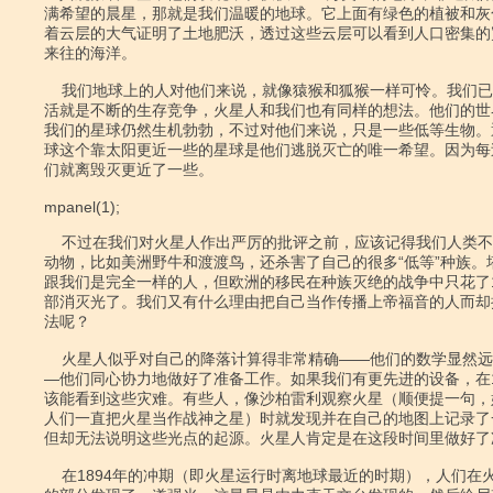
满希望的晨星，那就是我们温暖的地球。它上面有绿色的植被和灰
着云层的大气证明了土地肥沃，透过这些云层可以看到人口密集的
来往的海洋。

    我们地球上的人对他们来说，就像猿猴和狐猴一样可怜。我们已经认识到，生

活就是不断的生存竞争，火星人和我们也有同样的想法。他们的世
我们的星球仍然生机勃勃，不过对他们来说，只是一些低等生物。
球这个靠太阳更近一些的星球是他们逃脱灭亡的唯一希望。因为每
们就离毁灭更近了一些。

mpanel(1);

    不过在我们对火星人作出严厉的批评之前，应该记得我们人类不但残酷杀害了

动物，比如美洲野牛和渡渡鸟，还杀害了自己的很多“低等”种族。塔
跟我们是完全一样的人，但欧洲的移民在种族灭绝的战争中只花了1
部消灭光了。我们又有什么理由把自己当作传播上帝福音的人而却
法呢？

    火星人似乎对自己的降落计算得非常精确――他们的数学显然远比我们先进―

―他们同心协力地做好了准备工作。如果我们有更先进的设备，在1
该能看到这些灾难。有些人，像沙柏雷利观察火星（顺便提一句，
人们一直把火星当作战神之星）时就发现并在自己的地图上记录了
但却无法说明这些光点的起源。火星人肯定是在这段时间里做好了准
    在1894年的冲期（即火星运行时离地球最近的时期），人们在火星表面上闪光
