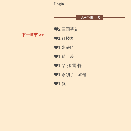
Login
FAVORITES
2 三国演义
下一章节 >>
1 红楼梦
1 水浒传
1 简・爱
1 哈 姆 雷 特
1 永别了，武器
1 飘