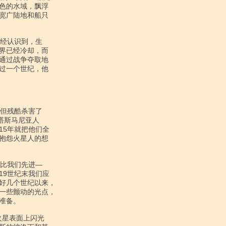
色的水域，飘浮

宽广陆地和船只

界已经冷却，而

通过战争夺取地

过一个世纪，他

斯马尼亚人

5年就把他们全

抱怨火星人的想

9世纪末我们应

好几个世纪以来，

一些颤动的光点，

备。
