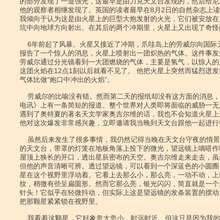
的部分发现了一道强光，这最早是由力克天文台发现的，然后给尼
他的观察者相继发现了。英国的读者最早在8月2日的自然杂志上读
我倾向于认为这是由火星上的巨型大炮发射的火光，它们被安放在
坑中向地球方向射出。在其后的两个冲期里，火星上又出现了奇怪的
    6年前起了风暴。火星又接近了冲期，爪哇岛上的劳威尔向国际天文局发电报，

报告了一个惊人的消息，火星上喷射出一团炽热的气体。这件事发生
劳威尔通过分光镜看到一大团燃烧的气体，主要是氢气，以惊人的
这团火焰在12点1刻以后就看不见了。 他把火星上突然而猛烈迸发
气体比做“炮口中冲出的火焰”。

    劳威尔的比喻没有错。然而第二天的报纸却没有这方面的消息，只是在《每日

电讯》上有一条简短的报道。整个世界对人类即将面临的威胁一无
遇到了奥特夏的著名天文学家奥吉尔维的话，我也不会知道火星上
他对这次爆发非常感兴趣，立即邀请我当晚到天文台跟他一起进行
    虽然后来发生了很多事情，我仍然记得当晚在天文台守夜的情景：黑暗而沉寂

的天文台，带罩的灯笼在地板角落上投下的微光，望远镜上嘀嗒作
屋顶上狭长的开口，透出星辰密布的天空。奥吉尔维走来走去，虽
但他的声音清晰可辨。透过望远镜，可以看到一个深蓝色的小圆圈
星在这个视野里浮动着。它看上去那么小，那么亮，一动不动，上
纹，稍微有些呈扁圆形。然而它那么亮，银光闪闪，简直就是一个
针头！它似乎在轻微抖动，但实际上这是望远镜的发条装置的摆动
把那颗星紧紧锁在视野里。

    我看着这颗星，它好象忽大忽小，时远时近，但这只是因为我的眼睛疲劳了而
