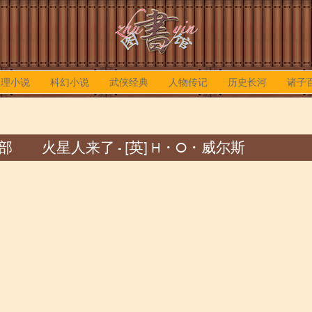
推理小说
科幻小说
武侠经典
人物传记
历史长河
诸子
 火星人来了 - [英] H・O・威尔斯