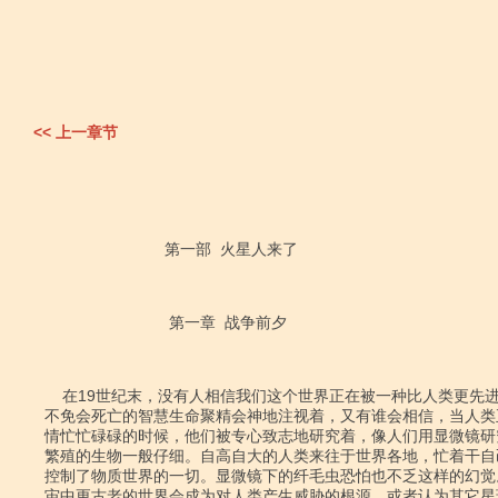
<< 上一章节
                           第一部  火星人来了

                            第一章  战争前夕

    在19世纪末，没有人相信我们这个世界正在被一种比人类更先进，并且同样也

不免会死亡的智慧生命聚精会神地注视着，又有谁会相信，当人类
情忙忙碌碌的时候，他们被专心致志地研究着，像人们用显微镜研
繁殖的生物一般仔细。自高自大的人类来往于世界各地，忙着干自
控制了物质世界的一切。显微镜下的纤毛虫恐怕也不乏这样的幻觉
宙中更古老的世界会成为对人类产生威胁的根源，或者认为其它星