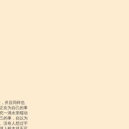
正在为自己的事

究一滴水里蠕动

己的事，自以为

。没有人想过宇

球上根本就不可
