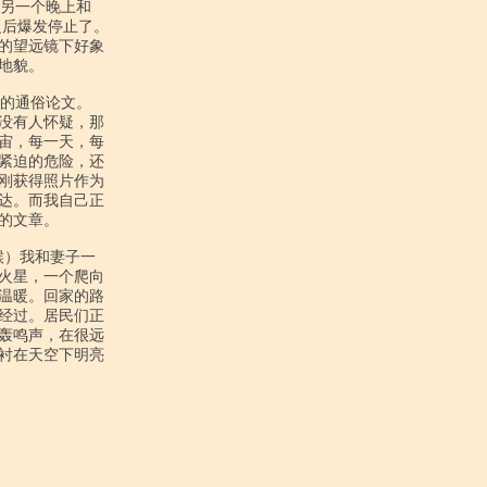
后爆发停止了。

的望远镜下好象

貌。

没有人怀疑，那

宙，每一天，每

紧迫的危险，还

刚获得照片作为

达。而我自己正

文章。

火星，一个爬向

温暖。回家的路

经过。居民们正

轰鸣声，在很远

衬在天空下明亮
