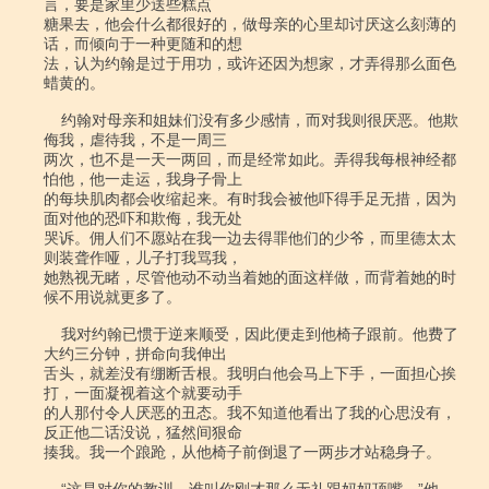
言，要是家里少送些糕点

糖果去，他会什么都很好的，做母亲的心里却讨厌这么刻薄的
话，而倾向于一种更随和的想

法，认为约翰是过于用功，或许还因为想家，才弄得那么面色
蜡黄的。

    约翰对母亲和姐妹们没有多少感情，而对我则很厌恶。他欺
侮我，虐待我，不是一周三

两次，也不是一天一两回，而是经常如此。弄得我每根神经都
怕他，他一走运，我身子骨上

的每块肌肉都会收缩起来。有时我会被他吓得手足无措，因为
面对他的恐吓和欺侮，我无处

哭诉。佣人们不愿站在我一边去得罪他们的少爷，而里德太太
则装聋作哑，儿子打我骂我，

她熟视无睹，尽管他动不动当着她的面这样做，而背着她的时
候不用说就更多了。

    我对约翰已惯于逆来顺受，因此便走到他椅子跟前。他费了
大约三分钟，拼命向我伸出

舌头，就差没有绷断舌根。我明白他会马上下手，一面担心挨
打，一面凝视着这个就要动手

的人那付令人厌恶的丑态。我不知道他看出了我的心思没有，
反正他二话没说，猛然间狠命

揍我。我一个踉跄，从他椅子前倒退了一两步才站稳身子。
