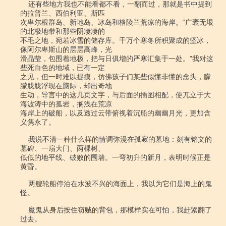
    还有些地方我也不能看都不看，一翻而过，那就是书中提到
的拉普兰、西伯利亚、斯匹

次卑尔根群岛、新地岛、冰岛和格陵兰荒凉的海岸。“广袤无垠
的北极地带和那些阴凄凄的

不毛之地，宛若冰雪的储存库。千万个寒冬所积聚成的坚冰，
像阿尔卑斯山的层层高峰，光

滑晶莹，包围着地极，把与日俱增的严寒汇集于一处。”我对这
些死白色的地域，已有一定

之见，但一时难以捉摸，仿佛孩子们某些似懂非懂的念头，朦
朦胧胧浮现在脑际，却出奇地

生动，导言中的这几页文字，与后面的插图相配，使兀立于大
海波涛中的孤岩，搁浅在荒凉

海岸上的破船，以及透过云带俯视着沉船的幽幽月光，更加含
义隽永了。

    我说不清一种什么样的情调弥漫在孤寂的墓地：刻有铭文的
墓碑、一扇大门、两棵树、

低低的地平线、破败的围墙。一弯初升的新月，表明时候正是
黄昏。

    两艘轮船停泊在水波不兴的海面上，我以为它们是海上的鬼
怪。

    魔鬼从身后按住窃贼的背包，那模样实在可怕，我赶紧翻了
过去。
