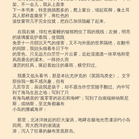
架。不一会儿，我从上面拿

下一本书来，特意挑插图多的，爬上窗台，缩起双脚，像土耳
其人那样盘腿坐下，将红色的

波纹窗帘几乎完全拉拢，把自己加倍隐蔽了起来。

    在我右侧，绯红色窗幔的皱褶档住了我的视线；左侧，明亮
的玻璃窗庇护着我，使我既

免受十一月阴沉天气的侵害，又不与外面的世界隔绝，在翻书
的间隙，我抬头细看冬日下午

的景色。只见远方白茫茫一片云雾，近处湿漉漉一块草地和受
风雨袭击的灌木。一阵持久而

凄厉的狂风，驱赶着如注的暴雨，横空归过。

    我重又低头看书，那是本比尤伊克的《英国鸟类史》。文字
部份我一般不感兴趣，但有

几页导言，虽说我是孩子，却不愿当作空页随手翻过。内中写
到了海鸟生息之地；写到了只

有海鸟栖居的“孤零零的岩石和海岬”；写到了自南端林纳斯尼
斯，或纳斯，至北角都遍布

小岛的挪威海岸：

    那里，北冰洋掀起的巨大漩涡，咆哮在极地光秃凄凉约小岛
四周。而大西洋的汹涌波

涛，泻入了狂暴的赫布里底群岛。
