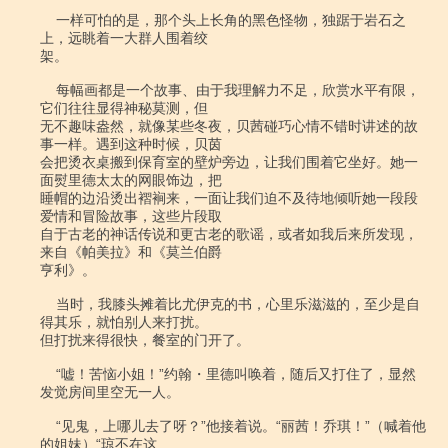
    一样可怕的是，那个头上长角的黑色怪物，独踞于岩石之
上，远眺着一大群人围着绞

架。

    每幅画都是一个故事、由于我理解力不足，欣赏水平有限，
它们往往显得神秘莫测，但

无不趣味盎然，就像某些冬夜，贝茜碰巧心情不错时讲述的故
事一样。遇到这种时候，贝茵

会把烫衣桌搬到保育室的壁炉旁边，让我们围着它坐好。她一
面熨里德太太的网眼饰边，把

睡帽的边沿烫出褶裥来，一面让我们迫不及待地倾听她一段段
爱情和冒险故事，这些片段取

自于古老的神话传说和更古老的歌谣，或者如我后来所发现，
来自《帕美拉》和《莫兰伯爵

亨利》。

    当时，我膝头摊着比尤伊克的书，心里乐滋滋的，至少是自
得其乐，就怕别人来打扰。

但打扰来得很快，餐室的门开了。

    “嘘！苦恼小姐！”约翰・里德叫唤着，随后又打住了，显然
发觉房间里空无一人。

    “见鬼，上哪儿去了呀？”他接着说。“丽茜！乔琪！”（喊着他
的姐妹）“琼不在这
