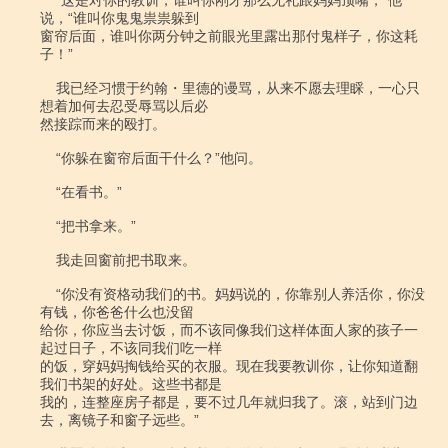
    “这是对你的教训，谁叫你刚才那么无礼跟妈妈顶嘴，”他
说，“谁叫你鬼鬼祟祟躲到

窗帘后面，谁叫你两分钟之前眼光里露出那付鬼样子，你这耗
子！”

    我已经习惯于约翰・里德的谩骂，从来不愿去理睬，一心只
想着加何去忍受辱骂以后必

然接踪而来的殴打。

    “你躲在窗帘后面干什么？”他问。

    “在看书。”

    “把书拿来。”

    我走回窗前把书取来。

    “你没有资格动我们的书。妈妈说的，你靠别人养活你，你没
有钱，你爸爸什么也没留

给你，你应当去讨饭，而不该同像我们这样体面人家的孩子一
起过日子，不该同我们吃一样

的饭，穿妈妈掏钱给买的衣服。现在我要教训你，让你知道翻
我们书架的好处。这些书都是

我的，连整座房子都是，要不过几年就归我了。滚，站到门边
去，离镜子和窗子远些。”
