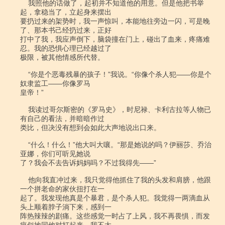
    我照他的话做了，起初并不知道他的用意。但是他把书举
起，拿稳当了，立起身来摆出

要扔过来的架势时，我一声惊叫，本能地往旁边一闪，可是晚
了、那本书己经扔过来，正好

打中了我，我应声倒下，脑袋撞在门上，碰出了血来，疼痛难
忍。我的恐惧心理已经越过了

极限，被其他情感所代替。

    “你是个恶毒残暴的孩子！”我说。“你像个杀人犯――你是个
奴隶监工――你像罗马

皇帝！”

    我读过哥尔斯密的《罗马史》，时尼禄、卡利古拉等人物已
有自己的看法，并暗暗作过

类比，但决没有想到会如此大声地说出口来。

    “什么！什么！”他大叫大嚷。“那是她说的吗？伊丽莎、乔治
亚娜，你们可听见她说

了？我会不去告诉妈妈吗？不过我得先――”

    他向我直冲过来，我只觉得他抓住了我的头发和肩膀，他跟
一个拼老命的家伙扭打在一

起了。我发现他真是个暴君，是个杀人犯。我觉得一两滴血从
头上顺着脖子淌下来，感到一

阵热辣辣的剧痛。这些感觉一时占了上风，我不再畏惧，而发