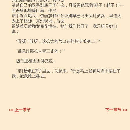
疯似地同他对打起来。我不太

清楚自己的双手到底干了什么，只听得他骂我“耗子！耗子！”一
面杀猪似地嚎叫着。他的

帮手近在咫尺，伊丽莎和乔治亚娜早已跑出去讨救兵，里德太
太上了楼梯，来到现场，后面

跟随着贝茜和女佣艾博特。她们我们拉开了，我只听见她们
说：

    “哎呀！哎呀！这么大的气出在约翰少爷身上：”

    “谁见过那么火冒三丈的！”

    随后里德太太补充说：

    “带她到红房子里去，关起来。”于是马上就有两双手按住了
我，把我推上楼去。

<< 上一章节
下一章节 >>