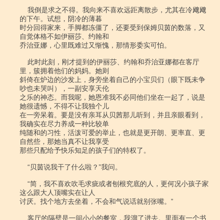
    我倒是求之不得。我向来不喜欢远距离散步，尤其在冷飕飕
的下午。试想，阴冷的薄暮

时分回得家来，手脚都冻僵了，还要受到保姆贝茵的数落，又
自觉体格不如伊丽莎、约翰和

乔治亚娜，心里既难过又惭愧，那情形委实可怕。

    此时此刻，刚才提到的伊丽莎、约翰和乔治亚娜都在客厅
里，簇拥着他们的妈妈。她则

斜倚在炉边的沙发上，身旁坐着自己的小宝贝们（眼下既未争
吵也未哭叫），一副安享天伦

之乐的神态。而我呢，她恩准我不必同他们坐在一起了，说是
她很遗憾，不得不让我独个儿

在一旁呆着。要是没有亲耳从贝茜那儿听到，并且亲眼看到，
我确实在尽力养成一种比较单

纯随和的习性，活泼可爱的举止，也就是更开朗、更率直、更
自然些，那她当真不让我享受

那些只配给予快乐知足的孩子们的特权了。

    “贝茵说我干了什么啦？”我问。

    “简，我不喜欢吹毛求疵或者刨根究底的人，更何况小孩子家
这么跟大人顶嘴实在让人

讨厌。找个地方去坐着，不会和气说话就别张嘴。”

    客厅的隔壁是一间小小的餐室，我溜了进去。里面有一个书