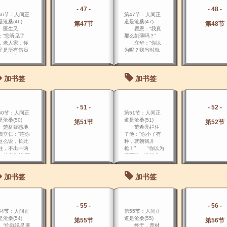
- 47 -
- 48 -
46节：人间正
第47节：人间正
沧桑(46)
道是沧桑(47)
第47节
第48节
医生又
瞿恩：“我真
：“您听见了
那么刻薄吗？”
，老人家，你
立华：“你以
子是所有伤员
为呢？我当时就
职务最高的，
想，这人怎么这
事 委员会专门
样？” 瞿
令我们一定要
恩：“我记得，我
加书签
加书签
住他的生
那天对你们说，
……” 瞿母
不要读死书，要
手上的浴巾交
学会读社会。
立华，“洗一
- 51 -
- 52 -
，腿那里还没
50节：人间正
第51节：人间正
到。
沧桑(50)
道是沧桑(51)
第51节
第52节
材疑惑地
范希亮拦住
着立仁：“连你
了他：“你小子有
这么说，长此
种，就朝我开
往，不出一两
枪！” “你以为
，共产党就 可
我不敢？谁拦着
替代国民党
我，我打谁！”说
。
着，汤慕禹“刷”的
加书签
加书签
平端着枪口。
- 55 -
- 56 -
54节：人间正
第55节：人间正
沧桑(54)
道是沧桑(55)
第55节
第56节
你就说是哪
终于，楚材