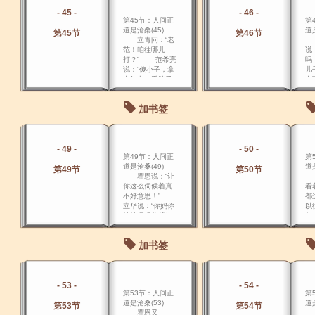
- 45 -
- 46 -
第45节：人间正
第
道是沧桑(45)
道是
第45节
第46节
立青问：“老
范！咱往哪儿
说
打？” 范希亮
吗
说：“傻小子，拿
儿
出红巾，系脖子
中
上，别让自己人
军
给打了！”他帮立
电
加书签
青系上红巾后，
保
两人持枪射击相
命
互掩护而去。
把
给
- 49 -
- 50 -
洗
第49节：人间正
第
擦
道是沧桑(49)
道是
第49节
第50节
瞿恩说：“让
楚
你这么伺候着真
看
不好意思！”
都
立华说：“你妈你
以
妹妹伺候你就好
年
意思了？” 瞿
以
恩说：“不是。
了
加书签
- 53 -
- 54 -
第53节：人间正
第
道是沧桑(53)
道是
第53节
第54节
瞿恩又
“