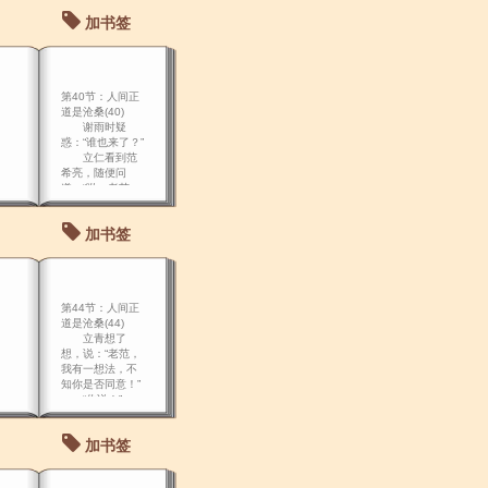
他决定去立华那
加书签
儿。
第40节：人间正
道是沧桑(40)
谢雨时疑
惑：“谁也来了？”
立仁看到范
希亮，随便问
道：“哟，老范，
你这是去哪儿？”
范希亮回
加书签
答：“长官，奉四
军董长官之命，
我等三人，前往
该军报到！参加
东征！” 立仁
第44节：人间正
霍地看到了范希
道是沧桑(44)
立青想了
想，说：“老范，
我有一想法，不
知你是否同意！”
“你说！”
“图，让雨时
去送，你我留下
加书签
来护桥，防止陈
军炸毁它！”
范希亮拍拍立青