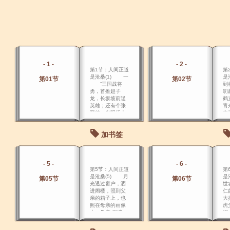
- 1 -
- 2 -
第1节：人间正道
第
是沧桑(1) 一
是
第01节
第02节
“三国战将
到
勇，首推赵子
叨
龙，长坂坡前逞
鹤
英雄；还有个张
青
翼德，当阳桥上
立
登， 咔嚓响连
声，喝断了桥
加书签
梁，吓退了百万
兵，他是英雄第
一名！” “一！
二！三！四――”
- 5 -
- 6 -
直系军阀的
第5节：人间正道
第
士兵们荷枪实
是沧桑(5) 月
是
弹，
第05节
第06节
光透过窗户，洒
世
进阁楼，照到父
仁
亲的箱子上，也
大
照在母亲的画像
虎
上，母亲 很端
呢
庄，她安详地看
有
着立仁，她的儿
太