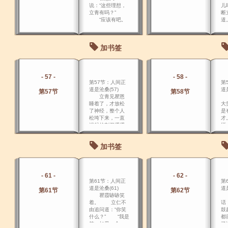
说：“这些理想，
儿
立青有吗？”
断
“应该有吧。
道
加书签
- 57 -
- 58 -
第57节：人间正
第
道是沧桑(57)
道是
第57节
第58节
立青见瞿恩
董
睡着了，才放松
大
了神经，整个人
是
松垮下来，一直
才
端起的刺刀缓缓
怔
地放下去。
加书签
- 61 -
- 62 -
第61节：人间正
第
道是沧桑(61)
道是
第61节
第62节
瞿霞哧哧笑
“
着。 立仁不
话
由追问道：“你笑
鼓
什么？” “我是
都
笑，如果一个
了