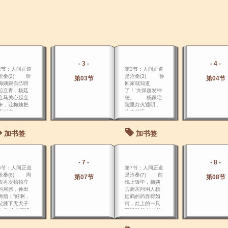
- 3 -
- 4 -
2节：人间正道
第3节：人间正道
沧桑(2) 听
是沧桑(3) “你
第03节
第04节
梅姨跟自己唠
回家就知道
起立青，杨廷
了！”大保越发神
立马关心起立
秘。 杨家宅
来，让梅姨把
院里灯火通明，
青叫来。
欢声笑语。
加书签
加书签
- 7 -
- 8 -
6节：人间正道
第7节：人间正道
沧桑(6) 周
是沧桑(7) 前
第07节
第08节
农再次拍拍立
晚上饭毕，梅姨
的肩膀，伸出
去厨房问用人杨
拇指：“好啊，
廷鹤的药弄得如
父膝下无犬子
何，灶上的一只
！广 州方面没
瓦罐引起 她的注
选错人！”
意，用人告之，
阳已经升得老
是大小姐让炖的