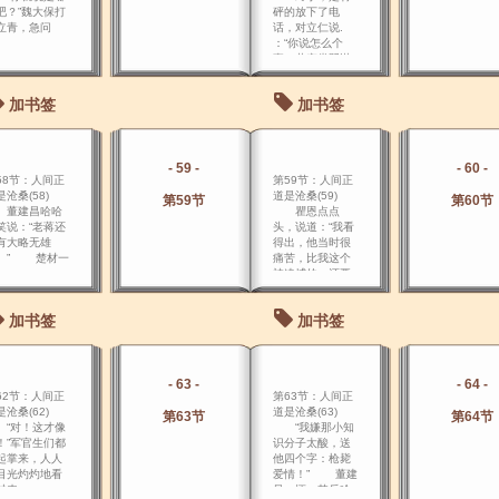
吧？”魏大保打
砰的放下了电
立青，急问
话，对立仁说.
。
：“你说怎么个
事？共产党阴谋
暴 动，要推翻政
府，唆使海军局
加书签
加书签
代理局长共产党
员李之龙，擅自
调动‘中山号’巡 洋
舰，企图劫持校
- 59 -
- 60 -
长，夺取军火。
58节：人间正
第59节：人间正
沧桑(58)
道是沧桑(59)
第59节
第60节
建昌哈哈
瞿恩点点
笑说：“老蒋还
头，说道：“我看
有大略无雄
得出，他当时很
。” 楚材一
痛苦，比我这个
。
被逮捕的，还要
难过。
加书签
加书签
- 63 -
- 64 -
62节：人间正
第63节：人间正
沧桑(62)
道是沧桑(63)
第63节
第64节
对！这才像
“我嫌那小知
！”军官生们都
识分子太酸，送
起掌来，人人
他四个字：枪毙
目光灼灼地看
爱情！” 董建
过来。
昌一怔，其后哈