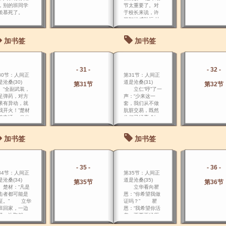
，别的班同学
节太重要了。对
羡慕死了。
于校长来说，许
崇智的威胁远 比
胡汉民要大，毕
竟整个粤军掌握
加书签
加书签
在他许老总的手
上。
- 31 -
- 32 -
30节：人间正
第31节：人间正
沧桑(30)
道是沧桑(31)
第31节
第32节
全副武装，
立仁“哼”了一
足弹药，对方
声：“少来这一
果有异动，就
套，我们从不做
我开火！”楚材
肮脏交易，既然
着电话， 发出
你们已经亮 剑，
严厉且不容抗
那……我们没什
的命令。
么可谈的了！”
加书签
加书签
周世农摆摆
手：“不不不，你
还没听我说完，
就会有一份大
- 35 -
- 36 -
礼，就在这几
34节：人间正
第35节：人间正
天。
沧桑(34)
道是沧桑(35)
第35节
第36节
材：“凡是
立华看向瞿
击者都可能是
恩：“你希望我做
证。” 立华
证吗？” 瞿
班回家，一边
恩：“我希望你活
楼一边取钥
着，不要再经历
，刚到楼梯
任何危险。