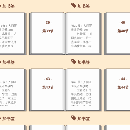
，黑暗中蹿出
加书签
加书签
人影，向 她扑
，她本能地用
上的提包打
，立华挥动提
- 39 -
- 40 -
，倒退到一扇
38节：人间正
第39节：人间正
边，护住自
沧桑(38)
道是沧桑(39)
。
第39节
第40节
天前，胡
范希亮：“前
民已是阶下
两点都对，后一
，许崇智还是
点差些，他那一
人委员会成
张嘴快着呢，狗
，如今却同一
肚里存不住二 两
船 上流亡下
油！” 大家轰
，人生就是无
然笑了。
加书签
加书签
，眼看他起高
，又眼看他楼
下。
- 43 -
- 44 -
42节：人间正
第43节：人间正
沧桑(42)
道是沧桑(43)
第43节
第44节
立青抬
立青边听范
：“长官，这图
希亮描述，边往
老了，同治三
图板上绘图，把
的，比我父亲
听到的细节都做
年岁都大，还
好标注，几乎是
 不上我师傅绘
同步。
呢，那还十万
加书签
加书签
之一，比你这
万分之一都
。