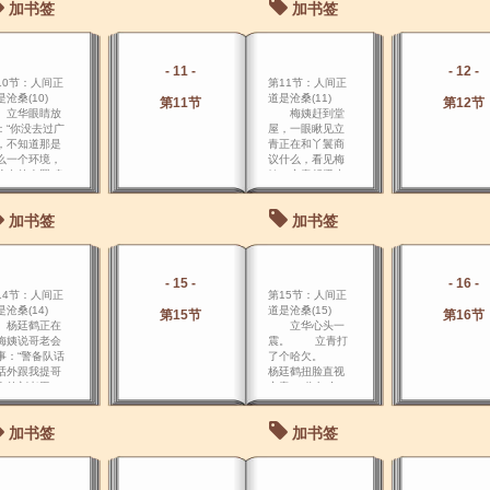
加书签
加书签
了，立青还蜷
酸辣汤。
被窝里。
- 11 -
- 12 -
10节：人间正
第11节：人间正
沧桑(10)
道是沧桑(11)
第11节
第12节
华眼睛放
梅姨赶到堂
：“你没去过广
屋，一眼瞅见立
，不知道那是
青正在和丫鬟商
么一个环境，
议什么，看见梅
冷血的人置 身
姨，立青赶紧止
那里面，都会
住。
情澎湃。
加书签
加书签
- 15 -
- 16 -
14节：人间正
第15节：人间正
沧桑(14)
道是沧桑(15)
第15节
第16节
廷鹤正在
立华心头一
梅姨说哥老会
震。 立青打
事：“警备队话
了个哈欠。
话外跟我提哥
杨廷鹤扭脸直视
会的刘老黑，
立青：“你怎么
得我一头雾
了？过会，我还
！” 梅姨惊
有话要和你说！”
加书签
加书签
起来：“什么？
立青不
咱和土匪往一
屑：“怎么了，不
儿扯，明摆着
过有点乏了，在
敲诈咱杨家
警备队关的，筋