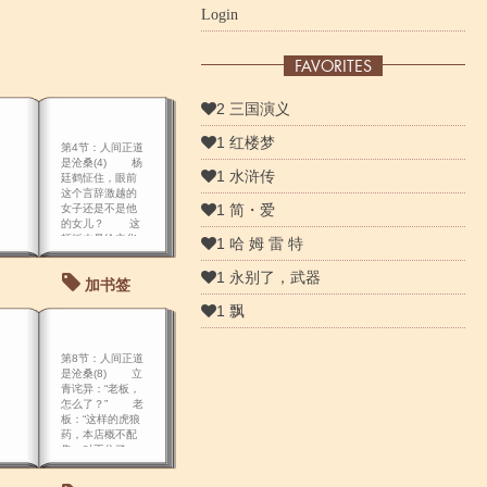
Login
FAVORITES
2 三国演义
1 红楼梦
第4节：人间正道
是沧桑(4) 杨
1 水浒传
廷鹤怔住，眼前
这个言辞激越的
1 简・爱
女子还是不是他
的女儿？ 这
顿饭本是给立华
1 哈 姆 雷 特
接风，没想到演
变出一场关于革
1 永别了，武器
加书签
命的演讲，梅姨
觉得有必 要缓和
1 飘
下严肃的气
氛：“吃饭、吃
饭，来来来，立
第8节：人间正道
华，尝尝这个，
是沧桑(8) 立
广州那边可没
青诧异：“老板，
怎么了？” 老
板：“这样的虎狼
药，本店概不配
售，对不住了，
客官！” 立青
冷笑：“虎狼药？