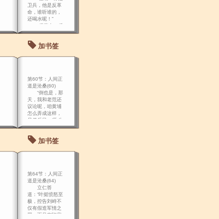
卫兵，他是反革
命，谁听谁的，
还喝水呢！”
“反革命？反
革命该喝水还得
给人家水喝是不
加书签
是，就是头驴也
不能不给喝水 是
不是？” “杨立
青，你在替谁说
话？你的立场
第60节：人间正
呢，革命立场哪
道是沧桑(60)
儿去了
“倒也是，那
天，我和老范还
议论呢，咱黄埔
怎么弄成这样，
兄弟反目，师 生
成仇。
加书签
第64节：人间正
道是沧桑(64)
立仁答
道：“叶挺愤怒至
极，控告刘峙不
仅有假造军情之
罪，而且有陷害