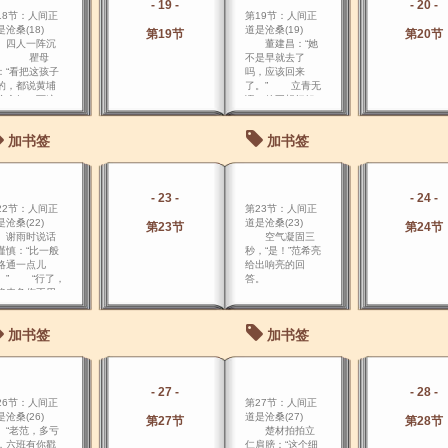
- 19 -
- 20 -
！” 杨廷鹤叹口
骨又酸又疼。
18节：人间正
第19节：人间正
：“有什么办
沧桑(18)
道是沧桑(19)
，我杨
第19节
第20节
人一阵沉
董建昌：“她
。 瞿母
不是早就去了
：“看把这孩子
吗，应该回来
的，都说黄埔
了。” 立青无
么个好，可这
语，他不想把姐
上还真比不了
姐打胎的秘密告
国， 人家学校
诉这个其实和秘
加书签
加书签
我这六十岁老
密很有关系的
太都收，有教
人，这 时，他看
类，挑学生又
见立仁和楚材正
是挑姑爷，非
往这边走来，立
- 23 -
- 24 -
要用 那些试题
青盯住立仁和楚
22节：人间正
第23节：人间正
人家。
材。
沧桑(22)
道是沧桑(23)
第23节
第24节
雨时说话
空气凝固三
谨慎：“比一般
秒，“是！”范希亮
略通一点儿
给出响亮的回
。” “行了，
答。
将来负伤不用
了，有人救
。
加书签
加书签
- 27 -
- 28 -
26节：人间正
第27节：人间正
沧桑(26)
道是沧桑(27)
第27节
第28节
老范，多亏
楚材拍拍立
，六班有你戳
仁肩膀：“这个细