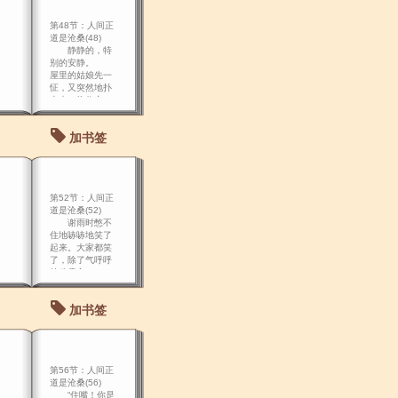
肩膀：“你小子行
啊
第48节：人间正
道是沧桑(48)
静静的，特
别的安静。
屋里的姑娘先一
怔，又突然地扑
上来，抱住立
青、谢雨时又啃
又亲：“赤党 爷，
加书签
亲亲的爷……嗯
嗯嗯！” 其他
姑娘也扑将上
来，手足无措的
立青、谢雨时呆
第52节：人间正
掉
道是沧桑(52)
谢雨时憋不
住地哧哧地笑了
起来。大家都笑
了，除了气呼呼
的穆震方。
加书签
第56节：人间正
道是沧桑(56)
“住嘴！你是