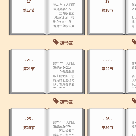
- 17 -
- 18 -
呢
第17节：人间正
第
气
道是沧桑(17)
道是
法
第17节
第18节
立青按着立
四
华给的地址，找
默
到立华的住所，
叹
这是一座欧式风
急
格的小楼，一对
怎
金发碧眼的夫妇
点
走了出来，立青
法
加书签
有些不敢确认，
连
待再次对照地址
太
后，他走了进
无
去。
不
- 21 -
- 22 -
得
第21节：人间正
第
卡
道是沧桑(21)
道是
第21节
第22节
立青看着黑
谢
板上的地图，志
很
得意满地走出考
人
场，瞿恩微笑着
吧
看他离开。
咱
愁
护
加书签
- 25 -
- 26 -
第25节：人间正
第
道是沧桑(25)
道是
第25节
第26节
区队长看了
“
看学员，大声发
你