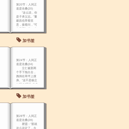
凑，已经晚了，
第20节：人间正
别让人 家骂！
道是沧桑(20)
“这么说，你
是子承父志。”董
建昌也带着笑
意，接着问，“可
你是否知道， 先
总理中山先生创
建的黄埔军校和
加书签
那些日本军校有
着本质精神的区
别？” “回答主
任考官，这是毫
无疑义的。
第24节：人间正
道是沧桑(24)
立仁被那两
个手下拖出去，
拽倒在草坪上搜
身。“这不是杨立
仁吗？”周世 农走
过来，惊讶地
说。
加书签
第28节：人间正
道是沧桑(28)
瞿霞：“那就
这么说定了，今