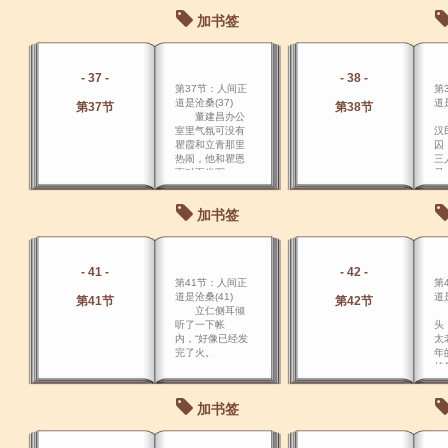
太理想主义！你
口
加书签
以为那些人 是吃
两
饱了饭没事干，
来
跑你大门口来找
手
点乐子？人家有
去
- 37 -
- 38 -
实力、有势力、
包
第37节：人间正
第
有组织、有 预
门
道是沧桑(37)
道是
谋，谁胜谁负
己
第37节
第38节
董建昌办公
几
室里气氛可没有
汉
瞿霞和立青那里
囚
热闹，他和瞿恩
三
面对面坐下。
员
条
野
加书签
常
楼
塌
- 41 -
- 42 -
第41节：人间正
第
道是沧桑(41)
道是
第41节
第42节
立仁侧耳倾
听了一下帐
头
内，“好像已经发
太
完了火。
年
的
赶
的
加书签
分
五
准