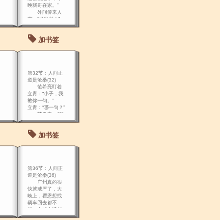
晚我哥在家。”
外间传来人
声：“杨秘书！”
立华“哎”了一
声。
加书签
第32节：人间正
道是沧桑(32)
范希亮盯着
立青：“小子，我
教你一句。”
立青：“哪一句？”
范希亮：“军
旅之事，以一而
成，以二三而
加书签
败。
第36节：人间正
道是沧桑(36)
广州真的很
快就戒严了，大
晚上，瞿恩想找
辆车回去都不
行，全城交通都
断 了，想了想，