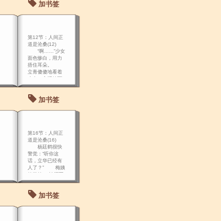
加书签
你看清楚了？”
老板礼貌地
说：“客官，咱是
做这行的，只需
看其中的两味药
第12节：人间正
就清楚
道是沧桑(12)
“啊……”少女
面色惨白，用力
捂住耳朵。
立青傻傻地看着
少女，忘记放下
手枪。
加书签
第16节：人间正
道是沧桑(16)
杨廷鹤很快
警觉：“听你这
话，立华已经有
人了？” 梅姨
笑了笑：“怕还不
止呢！” 杨廷
鹤一怔：“你说什
加书签
么？” 梅
姨：“我是说，楚
家那孩子就算了
吧，别硬往一块