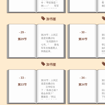
令：“举起饭盆！
着
倒――” 军官
都
生将饭盆举到头
顶，倒亮盆底，
没吃干净的被淋
加书签
了一头一脸的菜
汤，六 班的餐桌
前，人人高举饭
盆，除了老范，
- 29 -
- 30 -
人人满头满脸的
第29节：人间正
第
淋漓汤水，狼狈
道是沧桑(29)
道是
不堪。
第29节
第30节
“去花园街十
“
七号。” 黄包
带
车车夫拖着两人
如
奔跑起来。
给
对
最
拒
加书签
- 33 -
- 34 -
第33节：人间正
第
道是沧桑(33)
道是
第33节
第34节
立华怔住
楚
了：“杀身之祸？
目
谁会杀我？”
旁
董建昌：“所以
下
说，你这个人幼
上
稚呢，太单纯，
匙