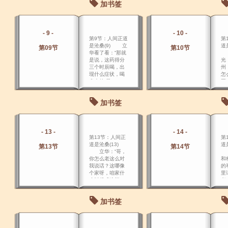
加书签
子小心地拿出一
高
只红绸布裹住的
在
左轮手枪。
- 9 -
- 10 -
第9节：人间正道
第
是沧桑(9) 立
道是
第09节
第10节
华看了看：“那就
立
是说，这药得分
光
三个时辰喝，出
州
现什么症状，喝
怎
多大的 量。
再
在
激
加书签
- 13 -
- 14 -
第13节：人间正
第
道是沧桑(13)
道是
第13节
第14节
立华：“哥，
杨
你怎么老这么对
和
我说话？这哪像
的
个家呀，咱家什
里
么时候成这样
老
了，啊
弄
水
加书签
叫
把
块
在