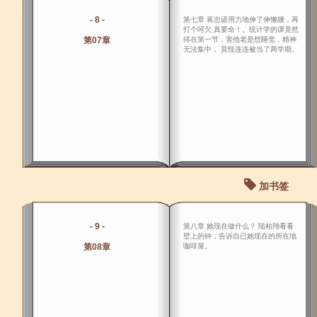
- 8 -
第七章 蒋忠谚用力地伸了伸懒腰，再
打个呵欠 真要命！。统计学的课竟然
第07章
排在第一节，害他老是想睡觉，精神
无法集中， 莫怪连连被当了两学期。
加书签
- 9 -
第八章 她现在做什么？ 陆柏翔看看
壁上的钟，告诉自已她现在的所在地
第08章
咖啡屋。