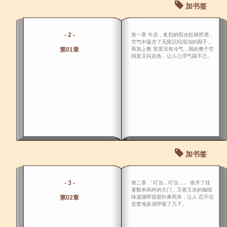
加书签
- 2 -
第一章 午后，炙烈的阳光狂肆挥洒，
空气中蕴含了无限沉闷混浊的因子，
第01章
再加上教 室里没有冷气，因此整个空
间是又闷且热，让人心浮气躁不已。
加书签
- 3 -
第二章 「叮当…叮当…」 推开了挂
著数串风钤的大门，又香又浓的咖啡
第02章
味道随即迎面扑鼻而来，让人 忍不住
贪婪地多深呼吸了几下。