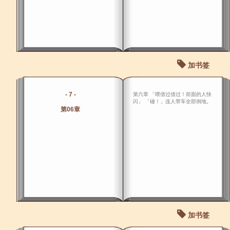
加书签
- 7 -
第六章 「喂借过借过！前面的人快
闪」 「碰！」连人带车全部倒地。
第06章
加书签