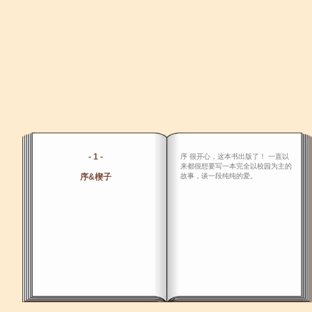
- 1 -
序 很开心，这本书出版了！ 一直以
来都很想要写一本完全以校园为主的
序&楔子
故事，谈一段纯纯的爱。