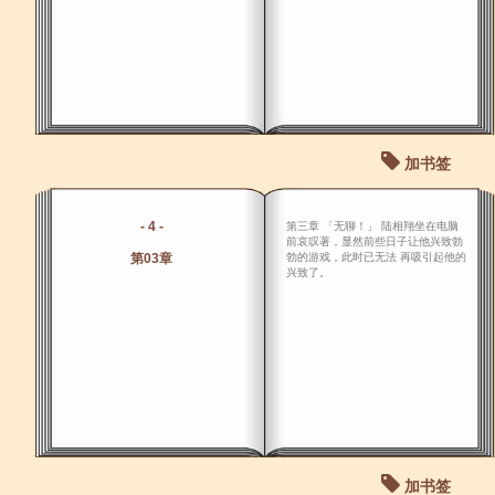
加书签
- 4 -
第三章 「无聊！」 陆相翔坐在电脑
前哀叹著，显然前些日子让他兴致勃
第03章
勃的游戏，此时已无法 再吸引起他的
兴致了。
加书签