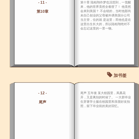
- 11 -
第十章 陆柏翔作梦也没想到，一觉醒
来，他的世界竟然全都变了！ 他竟然
第10章
会来到美国？ 不会错的，当时他那尚
未自己创业的父母被外调美国分公司
当主管，住的就 是这里；而他也是在
这里出生长大的，所以陆柏翔绝对不
会忘记这里的一景一物。
加书签
- 12 -
尾声 五年後 某大校园里，凤凰花
开，又是离别的时候了。 一大群毕业
尾声
生穿著学士服在校园里和亲朋好友拍
照，留下毕业前的美好回忆。