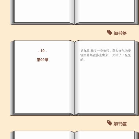
加书签
- 10 -
第九章 杨父一身狼狈，垂头丧气地慢
慢由赌场踱步走出来。 又输了！见鬼
第09章
的。
加书签