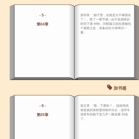
- 5 -
第四章 「杨千莹，你真是太不够朋友
了！」憋了一整节课―好不容易终於
第04章
听到下课 钟响，刘昭璇立刻拉著她找
个僻静之处，准备好好大肆拷问一
番。
加书签
- 6 -
第五章 「嗨，下课啦？」 陆柏翔高
俊挺拔的身材显得格外出众，进停车
第05章
场牵车的杨千莹几乎一眼就看 到他
了。