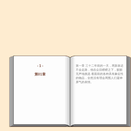
- 1 -
第一章 三十二年前的一天，周新泉还
不会走路，他在众目睽睽之下，默默
第01章
无声地挑选 着面前的各种具有象征性
的物品，全然没有理会周围人们凝神
屏气的表情。