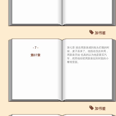
加书签
- 7 -
第七章 就在周新泉感到焦头烂额的时
候，麦子辰来了。他指名找吉米周，
第07章
周新泉开始 也真的以为他是要买汽
车，然而他却把周新泉拉到对面的小
餐馆里面。
加书签