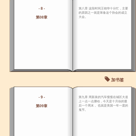
- 8 -
第八章 这段时间王锦华十分忙，主要
的原因之一就是筹备这个协会的成立
第08章
大会。
加书签
- 9 -
第九章 周新泉的汽车慢慢在城区大道
上一点一点挪动，今天是十月份的最
第09章
后一个周末， 也就是美国一年一度的
鬼节。