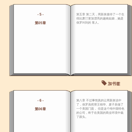
- 5 -
第五章 第二天，周新泉接待了一个生
得比萧汀更加漂亮的越南姑娘，她是
第05章
保罗叫到的 客人。
加书签
- 6 -
第八章 不过事情真的让周新泉说中
了，保罗虽然替王锦华、麦子辰做了
第06章
一个美国门面， 但是这个纯中国特色
的公司，终于在美国的商业环境中栽
了跟头。