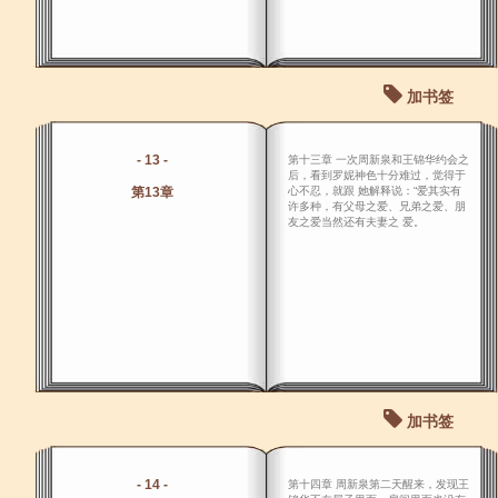
加书签
- 13 -
第十三章 一次周新泉和王锦华约会之
后，看到罗妮神色十分难过，觉得于
第13章
心不忍，就跟 她解释说：“爱其实有
许多种，有父母之爱、兄弟之爱、朋
友之爱当然还有夫妻之 爱。
加书签
- 14 -
第十四章 周新泉第二天醒来，发现王