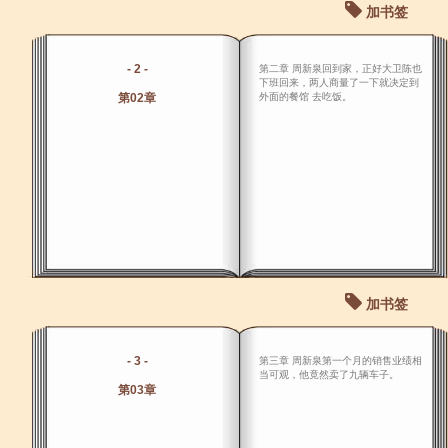
加书签
- 2 -
第二章 周新泉回到家，正好大卫陈也
下班回来，两人商量了一下就决定到
第02章
外面的餐馆 去吃饭。
加书签
- 3 -
第三章 周新泉第一个月的销售业绩相
当可观，他竟然卖了九辆车子。
第03章