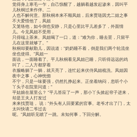
觉得身上寒毛一乍，自己惊醒了，越躺着越发起渗来，因叫平
儿秋桐过来作伴。二

人也不解何意。那秋桐本来不顺凤姐，后来贾琏因尤二姐之事
不大爱惜他了，凤姐

又笼络他，如今倒也安静，只是心里比平儿差多了，外面情
儿。今见凤姐不受用，

只得端上茶来。凤姐喝了一口，道："难为你，睡去罢，只留平
儿在这里就够了。"

秋桐却要献勤儿，因说道："奶奶睡不着，倒是我们两个轮流坐
坐也使得。"凤姐一

面说，一面睡着了。平儿秋桐看见凤姐已睡，只听得远远的鸡
叫了，二人方都穿着

衣服略躺了一躺，就天亮了，连忙起来伏侍凤姐梳洗。凤姐因
夜中之事，心神恍惚

不宁，只是一味要强，仍然扎挣起来。正坐着纳闷，忽听个小
丫头子在院里问道："

平姑娘在屋里么？ "平儿答应了一声，那小丫头掀起帘子进来，
却是王夫人打发过

来来找贾琏， 说："外头有人回要紧的官事。老爷才出了门，太
太叫快请二爷过去

呢。"凤姐听见唬了一跳。未知何事，下回分解。
