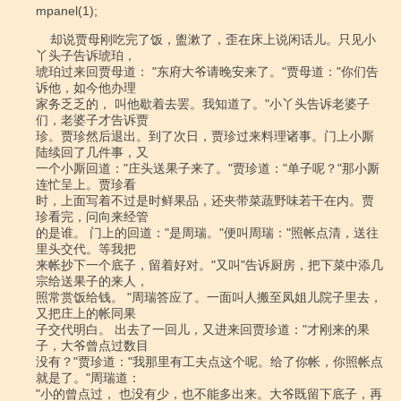
mpanel(1);

    却说贾母刚吃完了饭，盥漱了，歪在床上说闲话儿。只见小
丫头子告诉琥珀，

琥珀过来回贾母道： "东府大爷请晚安来了。"贾母道："你们告
诉他，如今他办理

家务乏乏的， 叫他歇着去罢。我知道了。"小丫头告诉老婆子
们，老婆子才告诉贾

珍。贾珍然后退出。到了次日，贾珍过来料理诸事。门上小厮
陆续回了几件事，又

一个小厮回道："庄头送果子来了。"贾珍道："单子呢？"那小厮
连忙呈上。贾珍看

时，上面写着不过是时鲜果品，还夹带菜蔬野味若干在内。贾
珍看完，问向来经管

的是谁。 门上的回道："是周瑞。"便叫周瑞："照帐点清，送往
里头交代。等我把

来帐抄下一个底子，留着好对。"又叫"告诉厨房，把下菜中添几
宗给送果子的来人，

照常赏饭给钱。 "周瑞答应了。一面叫人搬至凤姐儿院子里去，
又把庄上的帐同果

子交代明白。 出去了一回儿，又进来回贾珍道："才刚来的果
子，大爷曾点过数目

没有？"贾珍道："我那里有工夫点这个呢。给了你帐，你照帐点
就是了。"周瑞道：

"小的曾点过， 也没有少，也不能多出来。大爷既留下底子，再