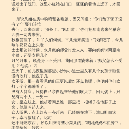
说着出了院门。这里小红站在门口，怔怔的看他去远了，才回
来了。

    却说凤姐在房中吩咐预备晚饭，因又问道："你们熬了粥了没
有？"丫鬟们连忙

去问，回来回道："预备了。"凤姐道："你们把那南边来的糟东
西弄一两碟来罢。"

秋桐答应了， 叫丫头们伺候。平儿走来笑道："我倒忘了，今儿
晌午奶奶在上头老

太太那边的时候，水月庵的师父打发人来，要向奶奶讨两瓶南
小菜，还要支用几个

月的月银， 说是身上不受用。我问那道婆来着：‘师父怎么不受
用？'他说：‘四

五天了，前儿夜里因那些小沙弥小道士里头有几个女孩子睡觉
没有吹灯，他说了几

次不听。那一夜看见他们三更以后灯还点着呢，他便叫他们吹
灯，个个都睡着了，

没有人答应，只得自己亲自起来给他们吹灭了。回到炕上，只
见有两个人，一男一

女，坐在炕上。他赶着问是谁，那里把一根绳子往他脖子上一
套，他便叫起人来。

众人听见，点上灯火一齐赶来，已经躺在地下，满口吐白沫
子，幸亏救醒了。此时

还不能吃东西， 所以叫来寻些小菜儿的。'我因奶奶不在房中，
不便给他。我说：
