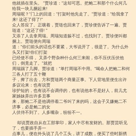
他就插在里头。 "贾珍道："这却可恶。把鲍二和那个什么何几
给我一块儿捆起来!

周瑞呢？"门上的回道："打架时他先走了。"贾珍道："给我拿了
来! 这还了得了!"

众人答应了。正嚷着，贾琏也回来了，贾珍便告诉了一遍。贾
琏道："这还了得! "

又添了人去拿周瑞。周瑞知道躲不过，也找到了。贾珍便叫都
捆上。贾琏便向周瑞

道："你们前头的话也不要紧，大爷说开了，很是了。为什么外
头又打架!你们打架

已经使不得， 又弄个野杂种什么何三来闹，你不压伏压伏他
们，倒竟走了。"就把

周瑞踢了几脚。贾珍道："单打周瑞不中用。"喝命人把鲍二和何
三各人打了五十鞭

子，撵了出去，方和贾琏两个商量正事。下人背地里便生出许
多议论来：也有说贾

珍护短的，也有说不会调停的，也有说他本不是好人，前儿尤
家姊妹弄出许多丑事

来，那鲍二不是他调停着二爷叫了来的吗，这会子又嫌鲍二不
济事，必是鲍二的女

人伏侍不到了。人多嘴杂，纷纷不一。

    却说贾政自从在工部掌印，家人中尽有发财的。那贾芸听见
了，也要插手弄一

点事儿，便在外头说了几个工头，讲了成数，便买了些时新绣