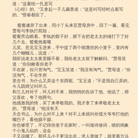
道："这素纸一扎是写

《心经》的。"又拿起一子儿藏香道："这是叫写经时点着写
的。"惜春都应了。

    鸳鸯遂辞了出来，同小丫头来至贾母房中，回了一遍。看见
贾母与李纨打双陆，

鸳鸯旁边瞧着。李纨的骰子好，掷下去把老太太的锤打下了好
几个去。鸳鸯抿着嘴

儿笑。忽见宝玉进来，手中提了两个细蔑丝的小笼子，笼内有
几个蝈蝈儿，说道："

我听说老太太夜里睡不着，我给老太太留下解解闷。"贾母笑
道："你别瞅着你老子

不在家，你只管淘气。"宝玉笑道："我没有淘气。"贾母道："你
没淘气，不在学房

里念书，为什么又弄这个东西呢。"宝玉道："不是我自己弄的。
今儿因师父叫环儿

和兰儿对对子，环儿对不来，我悄悄的告诉了他。他说了，师
父喜欢，夸了他两句。

他感激我的情，买了来孝敬我的。我才拿了来孝敬老太太
的。"贾母道："他没有天

天念书么，为什么对不上来？对不上来就叫你儒大爷爷打他的
嘴巴子，看他臊不臊。

你也够受了，不记得你老子在家时，一叫做诗做词，唬的倒象
个小鬼儿似的，这会

子又说嘴了。那环儿小子更没出息，求人替做了，就变着方法