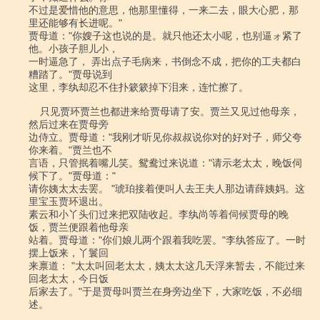
不过是爱惜他的意思，他那里懂得，一来二去，眼大心肥，那
里还能够有长进呢。"

贾母道："你嫂子这也说的是。就只他还太小呢，也别逼ォ紧了
他。小孩子胆儿小，

一时逼急了， 弄出点子毛病来，书倒念不成，把你的工夫都白
糟踏了。"贾母说到

这里，李纨却忍不住扑簌簌掉下泪来，连忙擦了。

    只见贾环贾兰也都进来给贾母请了安。贾兰又见过他母亲，
然后过来在贾母旁

边侍立。贾母道："我刚才听见你叔叔说你对的好对子，师父夸
你来着。"贾兰也不

言语，只管抿着嘴儿笑。鸳鸯过来说道："请示老太太，晚饭伺
候下了。"贾母道："

请你姨太太去罢。 "琥珀接着便叫人去王夫人那边请薛姨妈。这
里宝玉贾环退出。

素云和小丫头们过来把双陆收起。李纨尚等着伺候贾母的晚
饭，贾兰便跟着他母亲

站着。贾母道："你们娘儿两个跟着我吃罢。"李纨答应了。一时
摆上饭来，丫鬟回

来禀道： "太太叫回老太太，姨太太这几天浮来暂去，不能过来
回老太太，今日饭

后家去了。"于是贾母叫贾兰在身旁边坐下，大家吃饭，不必细
述。
