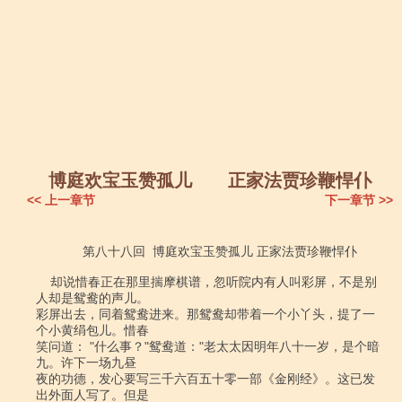
博庭欢宝玉赞孤儿 正家法贾珍鞭悍仆
<< 上一章节
下一章节 >>
             第八十八回  博庭欢宝玉赞孤儿 正家法贾珍鞭悍仆

    却说惜春正在那里揣摩棋谱，忽听院内有人叫彩屏，不是别
人却是鸳鸯的声儿。

彩屏出去，同着鸳鸯进来。那鸳鸯却带着一个小丫头，提了一
个小黄绢包儿。惜春

笑问道： "什么事？"鸳鸯道："老太太因明年八十一岁，是个暗
九。许下一场九昼

夜的功德，发心要写三千六百五十零一部《金刚经》。这已发
出外面人写了。但是
