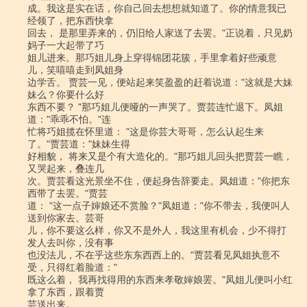
成。我这是实在话，你自己回去想想就知道了。你的情意我已
经领了，把东西快拿

回去， 是那里弄来的，仍旧给人家送了去罢。"正说着，只见奶
妈子一大起带了巧

姐儿进来。那巧姐儿身上穿得锦团花簇，手里拿着好些顽意
儿，笑嘻嘻走到凤姐身

边学舌。 贾芸一见，便站起来笑盈盈的赶着说道："这就是大妹
妹么？你要什么好

东西不要？ "那巧姐儿便哑的一声哭了。贾芸连忙退下。凤姐
道："乖乖不怕。"连

忙将巧姐揽在怀里道： "这是你芸大哥哥，怎么认起生来
了。"贾芸道："妹妹生得

好相貌， 将来又是个有大造化的。"那巧姐儿回头把贾芸一瞧，
又哭起来，叠连几

次。贾芸看这光景坐不住，便起身告辞要走。凤姐道："你把东
西带了去罢。"贾芸

道： "这一点子婶娘还不赏脸？"凤姐道："你不带去，我便叫人
送到你家去。芸哥

儿，你不要这么样，你又不是外人，我这里有机会，少不得打
发人去叫你，没有事

也没法儿，不在乎这些东东西西上的。"贾芸看见凤姐执意不
受，只得红着脸道："

既这么着， 我再找得用的东西来孝敬婶娘罢。"凤姐儿便叫小红
拿了东西，跟着贾

芸送出来。
