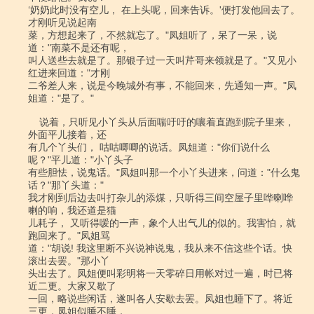
‘奶奶此时没有空儿， 在上头呢，回来告诉。'便打发他回去了。
才刚听见说起南

菜，方想起来了，不然就忘了。"凤姐听了，呆了一呆，说
道："南菜不是还有呢，

叫人送些去就是了。那银子过一天叫芹哥来领就是了。"又见小
红进来回道："才刚

二爷差人来，说是今晚城外有事，不能回来，先通知一声。"凤
姐道："是了。"

    说着，只听见小丫头从后面喘吁吁的嚷着直跑到院子里来，
外面平儿接着，还

有几个丫头们， 咕咕唧唧的说话。凤姐道："你们说什么
呢？"平儿道："小丫头子

有些胆怯，说鬼话。"凤姐叫那一个小丫头进来，问道："什么鬼
话？"那丫头道："

我才刚到后边去叫打杂儿的添煤，只听得三间空屋子里哗喇哗
喇的响，我还道是猫

儿耗子， 又听得嗳的一声，象个人出气儿的似的。我害怕，就
跑回来了。"凤姐骂

道："胡说! 我这里断不兴说神说鬼，我从来不信这些个话。快
滚出去罢。"那小丫

头出去了。凤姐便叫彩明将一天零碎日用帐对过一遍，时已将
近二更。大家又歇了

一回，略说些闲话，遂叫各人安歇去罢。凤姐也睡下了。将近
三更，凤姐似睡不睡，
