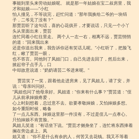
事能到里头来劳动姑娘呢。 就是那一年姑娘在宝二叔房里，我
才和姑娘――"小红

怕人撞见，不等说完，赶忙问道："那年我换给二爷的一块绢
子，二爷见了没有？"

那贾芸听了这句话，喜的心花俱开，才要说话，只见一个小丫
头从里面出来，贾芸

连忙同着小红往里走。 两个人一左一右，相离不远，贾芸悄悄
的道："回来我出来

还是你送出我来，我告诉你还有笑话儿呢。"小红听了，把脸飞
红，瞅了贾芸一眼，

也不答言。同他到了凤姐门口，自己先进去回了，然后出来，
掀起帘子点手儿，口

中却故意说道："奶奶请芸二爷进来呢。"

    贾芸笑了一笑，跟着他走进房来，见了凤姐儿，请了安，并
说："母亲叫问好。

"凤姐也问了他母亲好。凤姐道："你来有什么事？"贾芸道："侄
儿从前承婶娘疼爱，

心上时刻想着，总过意不去。欲要孝敬婶娘，又怕婶娘多想。
如今重阳时候，略备

了一点儿东西。婶娘这里那一件没有，不过是侄儿一点孝心。
只怕婶娘不肯赏脸。"

凤姐儿笑道："有话坐下说。"贾芸才侧身坐了，连忙将东西捧着
搁在旁边桌上。凤

姐又道： "你不是什么有余的人，何苦又去花钱。我又不等着