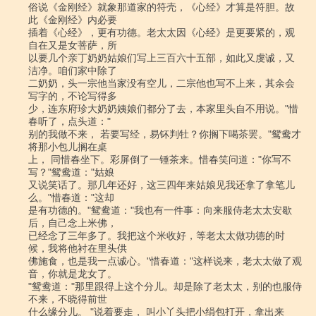
俗说《金刚经》就象那道家的符壳，《心经》才算是符胆。故
此《金刚经》内必要

插着《心经》，更有功德。老太太因《心经》是更要紧的，观
自在又是女菩萨，所

以要几个亲丁奶奶姑娘们写上三百六十五部，如此又虔诚，又
洁净。咱们家中除了

二奶奶，头一宗他当家没有空儿，二宗他也写不上来，其余会
写字的，不论写得多

少，连东府珍大奶奶姨娘们都分了去，本家里头自不用说。"惜
春听了，点头道："

别的我做不来， 若要写经，易钚判牡？你搁下喝茶罢。"鸳鸯才
将那小包儿搁在桌

上， 同惜春坐下。彩屏倒了一锺茶来。惜春笑问道："你写不
写？"鸳鸯道："姑娘

又说笑话了。那几年还好，这三四年来姑娘见我还拿了拿笔儿
么。"惜春道："这却

是有功德的。"鸳鸯道："我也有一件事：向来服侍老太太安歇
后，自己念上米佛，

已经念了三年多了。我把这个米收好，等老太太做功德的时
候，我将他衬在里头供

佛施食，也是我一点诚心。"惜春道："这样说来，老太太做了观
音，你就是龙女了。

"鸳鸯道："那里跟得上这个分儿。却是除了老太太，别的也服侍
不来，不晓得前世

什么缘分儿。 "说着要走， 叫小丫头把小绢包打开，拿出来