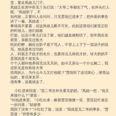
货，要走凤姐儿门子。

凤姐正在房中听见丫头们说："大爷二爷都生了气，在外头打人
呢。"凤姐听了，不

知何故，正要叫人去问问，只见贾琏已进来了，把外面的事告
诉了一遍。凤姐道："

事情虽不要紧，但这风俗儿断不可长。此刻还算咱们家里正旺
的时候儿，他们就敢

打架。以后小辈儿们当了家，他们越发难制伏了。前年我在东
府里，亲眼见过焦大

吃的烂醉，躺在台阶子底下骂人，不管上上下下一混汤子的混
骂。他虽是有过功的

人，到底主子奴才的名分，也要存点儿体统才好。珍大奶奶不
是我说是个老实头，

个个人都叫他养得无法无天的。如今又弄出一个什么鲍二，我
还听见是你和珍大爷

得用的人，为什么今儿又打他呢？"贾琏听了这话刺心，便觉讪
讪的，拿话来支开，

借有事，说着就走了。

    小红进来回道："芸二爷在外头要见奶奶。"凤姐一想，"他又
来做什么？"便道：

"叫他进来罢。 "小红出来，瞅着贾芸微微一笑。贾芸赶忙凑近
一步问道："姑娘替

我回了没有？"小红红了脸，说道："我就是见二爷的事多。"贾
芸道："何曾有多少
