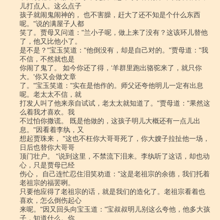
儿打点人。这么点子

孩子就闹鬼闹神的， 也不害臊，赶大了还不知是个什么东西
呢。"说的满屋子人都

笑了。贾母又问道："兰小子呢，做上来了没有？这该环儿替他
了，他又比他小了。

是不是？"宝玉笑道："他倒没有，却是自己对的。"贾母道："我
不信，不然就也是

你闹了鬼了。 如今你还了得，‘羊群里跑出骆驼来了，就只你
大。'你又会做文章

了。"宝玉笑道："实在是他作的。师父还夸他明儿一定有出息
呢。老太太不信，就

打发人叫了他来亲自试试，老太太就知道了。"贾母道："果然这
么着我才喜欢。我

不过怕你撒谎。 既是他做的，这孩子明儿大概还有一点儿出
息。"因看着李纨，又

想起贾珠来， "这也不枉你大哥哥死了，你大嫂子拉扯他一场，
日后也替你大哥哥

顶门壮户。 "说到这里，不禁流下泪来。李纨听了这话，却也动
心，只是贾母已经

伤心， 自己连忙忍住泪笑劝道："这是老祖宗的余德，我们托着
老祖宗的福罢咧。

只要他应得了老祖宗的话，就是我们的造化了。老祖宗看着也
喜欢，怎么倒伤起心

来呢。"因又回头向宝玉道："宝叔叔明儿别这么夸他，他多大孩
子，知道什么。你
