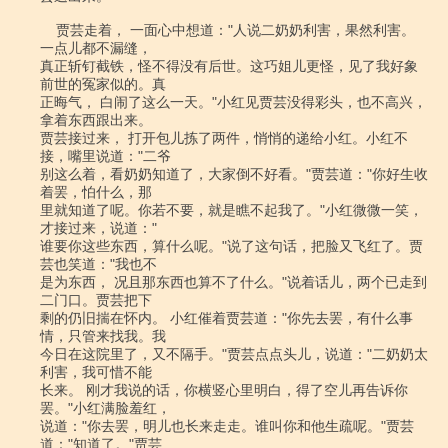
    贾芸走着， 一面心中想道："人说二奶奶利害，果然利害。
一点儿都不漏缝，

真正斩钉截铁，怪不得没有后世。这巧姐儿更怪，见了我好象
前世的冤家似的。真

正晦气， 白闹了这么一天。"小红见贾芸没得彩头，也不高兴，
拿着东西跟出来。

贾芸接过来， 打开包儿拣了两件，悄悄的递给小红。小红不
接，嘴里说道："二爷

别这么着，看奶奶知道了，大家倒不好看。"贾芸道："你好生收
着罢，怕什么，那

里就知道了呢。你若不要，就是瞧不起我了。"小红微微一笑，
才接过来，说道："

谁要你这些东西，算什么呢。"说了这句话，把脸又飞红了。贾
芸也笑道："我也不

是为东西， 况且那东西也算不了什么。"说着话儿，两个已走到
二门口。贾芸把下

剩的仍旧揣在怀内。 小红催着贾芸道："你先去罢，有什么事
情，只管来找我。我

今日在这院里了，又不隔手。"贾芸点点头儿，说道："二奶奶太
利害，我可惜不能

长来。 刚才我说的话，你横竖心里明白，得了空儿再告诉你
罢。"小红满脸羞红，

说道："你去罢，明儿也长来走走。谁叫你和他生疏呢。"贾芸
道："知道了。"贾芸
