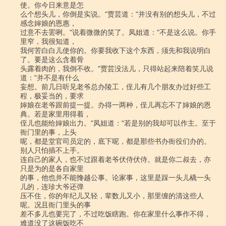
使。你今日来意是怎

么个想头儿，你倒是实说。"贾芸道："并没有别的想头儿，不过
感念婶娘的恩惠，

过意不去罢咧。"说着微微的笑了。凤姐道："不是这么说。你手
里窄，我很知道，

我何苦白白儿使你的。你要我收下这个东西，须先和我说明白
了。要是这么含着骨

头露着肉的，我倒不收。"贾芸没法儿，只得站起来陪着笑儿说
道："并不是有什么

妄想。前几日听见老爷总办陵工，侄儿有几个朋友办过好些工
程，极妥当的，要求

婶娘在老爷跟前提一提。办得一两种，侄儿再忘不了婶娘的恩
典。若是家里用得着，

侄儿也能给婶娘出力。"凤姐道："若是别的我却可以作主。至于
衙门里的事，上头

呢，都是堂官司员定的，底下呢，都是那些书办衙役们办的。
别人只怕插不上手。

连自己的家人，也不过跟着老爷伏侍伏侍。就是你二叔去，亦
只是为的是各自家里

的事，他也并不能搀越公事。论家事，这里是踩一头儿橇一头
儿的，连珍大爷还弹

压不住，你的年纪儿又轻，辈数儿又小，那里缠的清这些人
呢。况且衙门里头的事

差不多儿也要完了，不过吃饭瞎跑。你在家里什么事作不得，
难道没了这碗饭吃不
