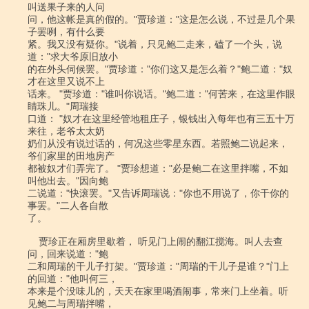
叫送果子来的人问

问，他这帐是真的假的。"贾珍道："这是怎么说，不过是几个果
子罢咧，有什么要

紧。我又没有疑你。"说着，只见鲍二走来，磕了一个头，说
道："求大爷原旧放小

的在外头伺候罢。"贾珍道："你们这又是怎么着？"鲍二道："奴
才在这里又说不上

话来。 "贾珍道："谁叫你说话。"鲍二道："何苦来，在这里作眼
睛珠儿。"周瑞接

口道： "奴才在这里经管地租庄子，银钱出入每年也有三五十万
来往，老爷太太奶

奶们从没有说过话的，何况这些零星东西。若照鲍二说起来，
爷们家里的田地房产

都被奴才们弄完了。 "贾珍想道："必是鲍二在这里拌嘴，不如
叫他出去。"因向鲍

二说道："快滚罢。"又告诉周瑞说："你也不用说了，你干你的
事罢。"二人各自散

了。

    贾珍正在厢房里歇着， 听见门上闹的翻江搅海。叫人去查
问，回来说道："鲍

二和周瑞的干儿子打架。"贾珍道："周瑞的干儿子是谁？"门上
的回道："他叫何三，

本来是个没味儿的，天天在家里喝酒闹事，常来门上坐着。听
见鲍二与周瑞拌嘴，
