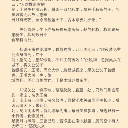
曰：“人杰惟追古解

良，士民争拜汉云长。桃园一日兄和弟，俎豆千秋帝与王。气
挟风雷无匹敌，志垂

日月有光芒。至今庙貌盈天下，古木寒鸦几夕阳。”

　　关公既殁，坐下赤兔马被马忠所获，献与孙权。权即赐马
忠骑坐。其马数日不

食草料而死。

　　却说王甫在麦城中，骨颤肉惊，乃问周仓曰：“昨夜梦见主
公浑身血污，立于

前；急问之，忽然惊觉。不知主何吉凶？”正说间，忽报吴兵在
城下，将关公父子

首级招安。王甫、周仓大惊，急登城视之，果关公父子首级
也。王甫大叫一声，堕

城而死。周仓自刎而亡。于是麦城亦属东吴。

　　却说关公一魂不散，荡荡悠悠，直至一处，乃荆门州当阳
县一座山，名为玉泉

山。山上有一老僧，法名普净，原是汜水关镇国寺中长老；后
因云游天下，来到此

处，见山明水秀，就此结草为庵，每日坐禅参道，身边只有一
小行者，化饭度日。

是夜月白风清，三更已后，普净正在庵中默坐，忽闻空中有人
大呼曰：“还我头来
