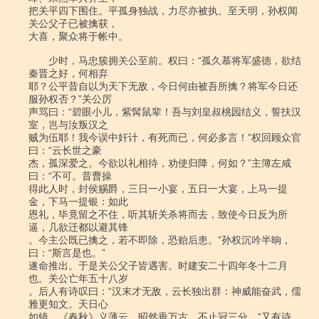
把关平四下围住。平孤身独战，力尽亦被执。至天明，孙权闻
关公父子已被擒获，

大喜，聚众将于帐中。

　　少时，马忠簇拥关公至前。权曰：“孤久慕将军盛德，欲结
秦晋之好，何相弃

耶？公平昔自以为天下无敌，今日何由被吾所擒？将军今日还
服孙权否？”关公厉

声骂曰：“碧眼小儿，紫髯鼠辈！吾与刘皇叔桃园结义，誓扶汉
室，岂与汝叛汉之

贼为伍耶！我今误中奸计，有死而已，何必多言！”权回顾众官
曰：“云长世之豪

杰，孤深爱之。今欲以礼相待，劝使归降，何如？”主簿左咸
曰：“不可。昔曹操

得此人时，封侯赐爵，三日一小宴，五日一大宴，上马一提
金，下马一提银：如此

恩礼，毕竟留之不住，听其斩关杀将而去，致使今日反为所
逼，几欲迁都以避其锋

。今主公既已擒之，若不即除，恐贻后患。”孙权沉吟半晌，
曰：“斯言是也。”

遂命推出。于是关公父子皆遇害。时建安二十四年冬十二月
也。关公亡年五十八岁

。后人有诗叹曰：“汉末才无敌，云长独出群：神威能奋武，儒
雅更知文。天日心

如镜，《春秋》义薄云。昭然垂万古，不止冠三分。”又有诗