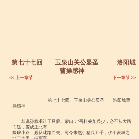
第七十七回 玉泉山关公显圣 洛阳城
曹操感神
<< 上一章节
下一章节 >>
　　　　　　　    第七十七回　玉泉山关公显圣　　洛阳城曹
操感神

　　却说孙权求计于吕蒙。蒙曰：“吾料关某兵少，必不从大路
而逃，麦成正北有

险峻小路，必从此路而去。可令朱然引精兵五千，伏于麦城之
北二十里；彼军至，
