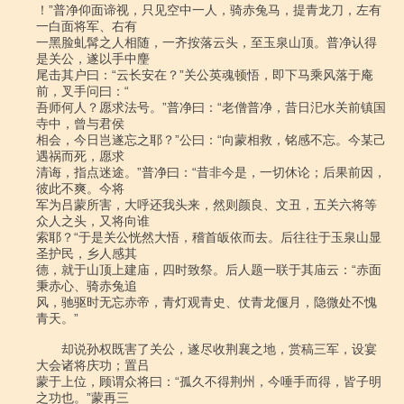
！”普净仰面谛视，只见空中一人，骑赤兔马，提青龙刀，左有
一白面将军、右有

一黑脸虬髯之人相随，一齐按落云头，至玉泉山顶。普净认得
是关公，遂以手中麈

尾击其户曰：“云长安在？”关公英魂顿悟，即下马乘风落于庵
前，叉手问曰：“

吾师何人？愿求法号。”普净曰：“老僧普净，昔日汜水关前镇国
寺中，曾与君侯

相会，今日岂遂忘之耶？”公曰：“向蒙相救，铭感不忘。今某己
遇祸而死，愿求

清诲，指点迷途。”普净曰：“昔非今是，一切休论；后果前因，
彼此不爽。今将

军为吕蒙所害，大呼还我头来，然则颜良、文丑，五关六将等
众人之头，又将向谁

索耶？“于是关公恍然大悟，稽首皈依而去。后往往于玉泉山显
圣护民，乡人感其

德，就于山顶上建庙，四时致祭。后人题一联于其庙云：“赤面
秉赤心、骑赤兔追

风，驰驱时无忘赤帝，青灯观青史、仗青龙偃月，隐微处不愧
青天。”

　　却说孙权既害了关公，遂尽收荆襄之地，赏稿三军，设宴
大会诸将庆功；置吕

蒙于上位，顾谓众将曰：“孤久不得荆州，今唾手而得，皆子明
之功也。”蒙再三
