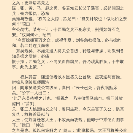
之兵；更兼诸葛亮之

谋，张、黄、马、赵之勇。备若知云长父子遇害，必起倾国之
兵，奋力报仇，恐东

吴难与敌也。”权闻之大惊，跌足曰：“孤失计较也！似此如之奈
何？”昭曰：“

主公勿忧。某有一计，令西蜀之兵不犯东吴，荆州如磐石之
安。”权问何计。昭曰

：“今曹操拥百万之众，虎视华夏，刘备急欲报仇，必与操约
和。若二处连兵而来

，东吴危矣。不如先遣人将关公首级，转送与曹操，明教刘备
知是操之所使，必痛

恨于操，西蜀之兵，不向吴而向魏矣。吾乃观其胜负，于中取
事。此为上策。”

　　权从其言，随遣使者以木匣盛关公首级，星夜送与曹操。
时操从摩陂班师回洛

阳，闻东吴送关公首级至，喜曰：“云长已死，吾夜眠贴席
矣。”阶下一人出曰：

“此乃东吴移祸之计也。”操视之，乃主簿司马懿也。操问其故，
懿曰：“昔刘、

关、张三人桃园结义之时，誓同生死。今东吴害了关公，惧其
复仇，故将首级献与

大王，使刘备迁怒大王，不攻吴而攻魏，他却于中乘便而图事
耳。”操曰：“仲达

之言是也。孤以何策解之？”懿曰：“此事极易。大王可将关公首