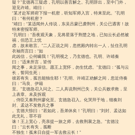
疑？”玄德再三疑虑，孔明以善言解之。孔明辞出，至中门外，
迎见许靖。靖曰：

“某才赴军师府下报一机密，听知军师入宫，特来至此。”孔明
曰：“有何机密？

”靖曰：“某适闻外人传说，东吴吕蒙已袭荆州，关公已遇害！故
特来密报军师。

”孔明曰：“吾夜观天象，见将星落于荆楚之地，已知云长必然被
祸，但恐王上忧

虑，故未敢言。”二人正说之间，忽然殿内转出一人，扯住孔明
衣袖而言曰：“如

此凶信，公何瞒我！”孔明视之，乃玄德也。孔明、许靖奏
曰：“适来所言，皆传

闻之事，未足深信。愿王上宽怀，勿生忧虑。”玄德曰：“孤与云
长，誓同生死；

彼若有失，孤岂能独生耶！”孔明、许靖正劝解之间，忽近侍奏
曰：“马良、伊籍

至。”玄德急召入问之。二人具说荆州已失，关公兵败求救，呈
上表章。未及拆观

，侍臣又奏荆州廖化至。玄德急召入。化哭拜于地，细奏刘
封、孟达不发救兵之事

。玄德大惊曰：“若如此，吾弟休矣！”孔明曰：“刘封、孟达如
此无礼，罪不容

诛！王上宽心，亮亲提一旅之师，去救荆襄之急。”玄德泣
曰：“云长有失，孤断

不独生！孤来日自提一军去救云长！”
