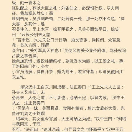
级，刻一香木之

躯以配之，葬以大臣之礼；刘备知之，必深恨孙权，尽力南
征。我却观其胜负！蜀

胜则击吴，吴胜则击蜀。二处若得一处，那一处亦不久也。”操
大喜，从其计，遂

召吴使入。呈上木匣，操开匣视之，见关公面如平日。操笑
曰：“云长公别来无恙

！”言未讫，只见关公口开目动，须发皆张，操惊倒。众官急
救，良久方醒，顾谓

众官曰：“关将军真天神也！”吴使又将关公显圣附体、骂孙权追
吕蒙之事告操。

操愈加恐惧，遂设牲醴祭祀，刻沉香木为躯，以王侯之礼，葬
于洛阳南门外，令大

小官员送殡，操自拜祭，赠为荆王，差官守墓；即遣吴使回江
东去讫。

　　却说汉中王自东川回成都，法正奏曰：“王上先夫人去世；
孙夫人又南归。未

必再来。人伦之道，不可废也，必纳王妃，以襄内政。”汉中王
从之，法正复奏曰

：“吴懿有一妹，美而且贤。尝闻有相者，相此女后必大贵。先
曾许刘焉之子刘瑁

，瑁早夭。其女至今寡居，大王可纳之为妃。”汉中王曰：“刘瑁
与我同宗，于理

不可。”法正曰：“论其亲疏，何异晋文之与怀嬴乎？”汉中王乃