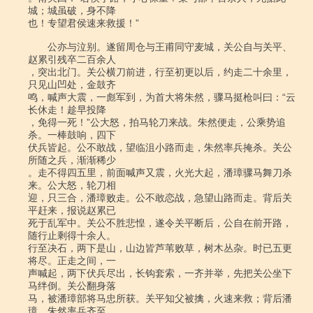
城；城虽破，身不降

也！专望君侯速来救援！”

　　公亦与泣别。遂留周仓与王甫同守麦城，关公自与关平、
赵累引残卒二百余人

，突出北门。关公横刀前进，行至初更以后，约走二十余里，
只见山凹处，金鼓齐

鸣，喊声大震，一彪军到，为首大将朱然，骤马挺枪叫曰：“云
长休走！趁早投降

，免得一死！”公大怒，拍马轮刀来战。朱然便走，公乘势追
杀。一棒鼓响，四下

伏兵皆起。公不敢战，望临沮小路而走，朱然率兵掩杀。关公
所随之兵，渐渐稀少

。走不得四五里，前面喊声又震，火光大起，潘璋骤马舞刀杀
来。公大怒，轮刀相

迎，只三合，潘璋败走。公不敢恋战，急望山路而走。背后关
平赶来，报说赵累已

死于乱军中。关公不胜悲惶，遂令关平断后，公自在前开路，
随行止剩得十余人。

行至决石，两下是山，山边皆芦苇败草，树木丛杂。时已五更
将尽。正走之间，一

声喊起，两下伏兵尽出，长钩套索，一齐并举，先把关公坐下
马绊倒。关公翻身落

马，被潘璋部将马忠所获。关平知父被擒，火速来救；背后潘
璋、朱然率兵齐至，
