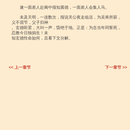
　　遂一面差人赴阆中报知翼德，一面差人会集人马。

　　未及天明，一连数次，报说关公夜走临沮，为吴将所获，
义不屈节，父子归神

。玄德听罢，大叫一声，昏绝于地。正是：为念当年同誓死，
忍教今日独捐生！未

知玄德性命如何，且看下文分解。

<< 上一章节
下一章节 >>