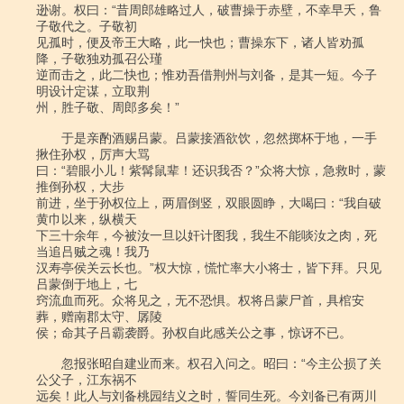
逊谢。权曰：“昔周郎雄略过人，破曹操于赤壁，不幸早夭，鲁
子敬代之。子敬初

见孤时，便及帝王大略，此一快也；曹操东下，诸人皆劝孤
降，子敬独劝孤召公瑾

逆而击之，此二快也；惟劝吾借荆州与刘备，是其一短。今子
明设计定谋，立取荆

州，胜子敬、周郎多矣！”

　　于是亲酌酒赐吕蒙。吕蒙接酒欲饮，忽然掷杯于地，一手
揪住孙权，厉声大骂

曰：“碧眼小儿！紫髯鼠辈！还识我否？”众将大惊，急救时，蒙
推倒孙权，大步

前进，坐于孙权位上，两眉倒竖，双眼圆睁，大喝曰：“我自破
黄巾以来，纵横天

下三十余年，今被汝一旦以奸计图我，我生不能啖汝之肉，死
当追吕贼之魂！我乃

汉寿亭侯关云长也。”权大惊，慌忙率大小将士，皆下拜。只见
吕蒙倒于地上，七

窍流血而死。众将见之，无不恐惧。权将吕蒙尸首，具棺安
葬，赠南郡太守、孱陵

侯；命其子吕霸袭爵。孙权自此感关公之事，惊讶不已。

　　忽报张昭自建业而来。权召入问之。昭曰：“今主公损了关
公父子，江东祸不

远矣！此人与刘备桃园结义之时，誓同生死。今刘备已有两川