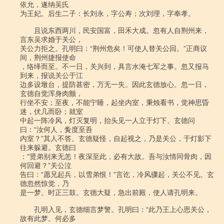
依允，遂纳吴氏

为王妃。后生二子：长刘永，字公寿；次刘理，字奉孝。

　　且说东西两川，民安国富，田禾大成。忽有人自荆州来，
言东吴求婚于关公，

关公力拒之。孔明曰：“荆州危矣！可使人替关公回。”正商议
间，荆州捷报使命

，络绎而至。不一日，关兴到，具言水淹七军之事。忽又报马
到来，报说关公于江

边多设墩台，提防甚密，万无一失。因此玄德放心。忽一日，
玄德自觉浑身肉颤，

行坐不安；至夜，不能宁睡，起坐内室，秉烛看书，觉神思昏
迷，伏几而卧；就室

中起一阵冷风，灯灭复明，抬头见一人立于灯下。玄德问
曰：“汝何人，夤度至吾

内室？”其人不答。玄德疑怪，自起视之，乃是关公，于灯影下
往来躲避。玄德曰

：“贤弟别来无恙！夜深至此，必有大故。吾与汝情同骨肉，因
何回避？”关公泣

告曰：“愿兄起兵，以雪弟恨！”言讫，冷风骤起，关公不见。玄
德忽然惊觉，乃

是一梦。时正三鼓。玄德大疑，急出前殿，使人请孔明来。

　　孔明入见，玄德细言梦警。孔明曰：“此乃王上心思关公，
故有此梦。何必多
