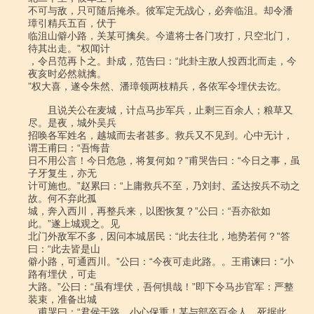
不可与敌，只可随后掩杀。彼军定无战心，必奔临沮。却令潘
璋引精兵五百，伏于

临沮山僻小路，关某可擒矣。今遣将士各门攻打，只空北门，
待其出走。”权闻计

，令吕范再卜之。卦成，范告曰：“此卦主敌人投西北而走，今
夜亥时必然就擒。

”权大喜，遂令朱然、潘璋领两枝精兵，各依军令埋伏去讫。

　　且说关公在麦城，计点马步军兵，止剩三百余人；粮草又
尽。是夜，城外吴兵

招唤各军姓名，越城而去者甚多。救兵又不见到。心中无计，
谓王甫曰：“吾悔昔

日不用公言！今日危急，将复何如？”甫哭告曰：“今日之事，虽
子牙复生，亦无

计可施也。”赵累曰：“上庸救兵不至，乃刘封、孟达按兵不动之
故。何不弃此孤

城，奔入西川，再整兵来，以图恢复？”公曰：“吾亦欲如
此。”遂上城观之。见

北门外敌军不多，因问本城居民：“此去往北，地势若何？”答
曰：“此去皆是山

僻小路，可通西川。”公曰：“今夜可走此路。。王甫谏曰：“小
路有埋伏，可走

大路。”公曰：“虽有埋伏，吾何惧哉！”即下令马步官军：严整
装束，准备出城

。甫哭曰：“君侯于路，小心保重！某与部卒百余人，死据此