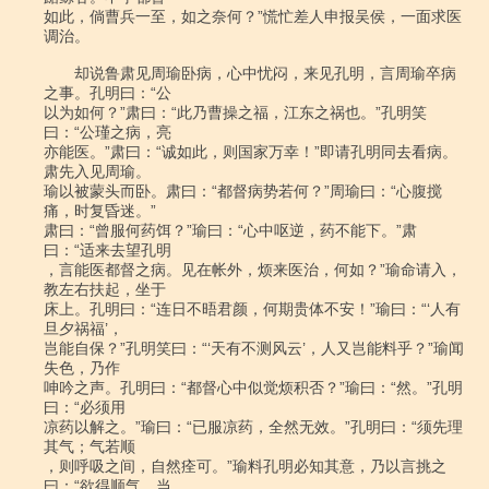
如此，倘曹兵一至，如之奈何？”慌忙差人申报吴侯，一面求医
调治。

　　却说鲁肃见周瑜卧病，心中忧闷，来见孔明，言周瑜卒病
之事。孔明曰：“公

以为如何？”肃曰：“此乃曹操之福，江东之祸也。”孔明笑
曰：“公瑾之病，亮

亦能医。”肃曰：“诚如此，则国家万幸！”即请孔明同去看病。
肃先入见周瑜。

瑜以被蒙头而卧。肃曰：“都督病势若何？”周瑜曰：“心腹搅
痛，时复昏迷。”

肃曰：“曾服何药饵？”瑜曰：“心中呕逆，药不能下。”肃
曰：“适来去望孔明

，言能医都督之病。见在帐外，烦来医治，何如？”瑜命请入，
教左右扶起，坐于

床上。孔明曰：“连日不晤君颜，何期贵体不安！”瑜曰：“‘人有
旦夕祸福’，

岂能自保？”孔明笑曰：“‘天有不测风云’，人又岂能料乎？”瑜闻
失色，乃作

呻吟之声。孔明曰：“都督心中似觉烦积否？”瑜曰：“然。”孔明
曰：“必须用

凉药以解之。”瑜曰：“已服凉药，全然无效。”孔明曰：“须先理
其气；气若顺

，则呼吸之间，自然痊可。”瑜料孔明必知其意，乃以言挑之
曰：“欲得顺气，当
