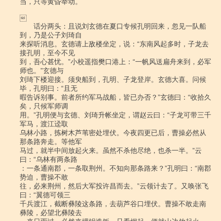
当，只等黄昏举动。



　　话分两头：且说刘玄德在夏口专候孔明回来，忽见一队船
到，乃是公子刘琦自

来探听消息。玄德请上敌楼坐定，说：“东南风起多时，子龙去
接孔明，至今不见

到，吾心甚忧。”小校遥指樊口港上：“一帆风送扁舟来到，必军
师也。”玄德与

刘琦下楼迎接。须臾船到，孔明、子龙登岸。玄德大喜。问候
毕，孔明曰：“且无

暇告诉别事。前者所约军马战船，皆已办否？”玄德曰：“收拾久
矣，只候军师调

用。”孔明便与玄德、刘琦升帐坐定，谓赵云曰：“子龙可带三千
军马，渡江迳取

乌林小路，拣树木芦苇密处埋伏。今夜四更已后，曹操必然从
那条路奔走。等他军

马过，就半中间放起火来。虽然不杀他尽绝，也杀一半。”云
曰：“乌林有两条路

：一条通南郡，一条取荆州。不知向那条路来？”孔明曰：“南郡
势迫，曹操不敢

往，必来荆州，然后大军投许昌而去。”云领计去了。又唤张飞
曰：“翼德可领三

千兵渡江，截断彝陵这条路，去葫芦谷口埋伏。曹操不敢走南
彝陵，必望北彝陵去
