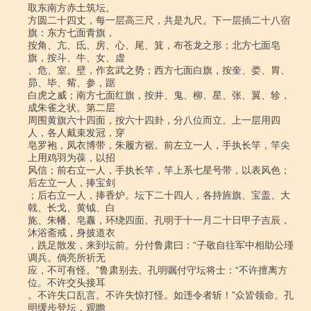
取东南方赤土筑坛。

方圆二十四丈，每一层高三尺，共是九尺。下一层插二十八宿
旗：东方七面青旗，

按角、亢、氐、房、心、尾、箕，布苍龙之形；北方七面皂
旗，按斗、牛、女、虚

、危、室、壁，作玄武之势；西方七面白旗，按奎、娄、胃、
昴、毕、觜、参，踞

白虎之威；南方七面红旗，按井、鬼、柳、星、张、翼、轸，
成朱雀之状。第二层

周围黄旗六十四面，按六十四卦，分八位而立。上一层用四
人，各人戴束发冠，穿

皂罗袍，凤衣博带，朱履方裾。前左立一人，手执长竿，竿尖
上用鸡羽为葆，以招

风信；前右立一人，手执长竿，竿上系七星号带，以表风色；
后左立一人，捧宝剑

；后右立一人，捧香炉。坛下二十四人，各持旌旗、宝盖、大
戟、长戈、黄钺、白

旄、朱幡、皂纛，环绕四面。孔明于十一月二十日甲子吉辰，
沐浴斋戒，身披道衣

，跣足散发，来到坛前。分付鲁肃曰：“子敬自往军中相助公瑾
调兵。倘亮所祈无

应，不可有怪。”鲁肃别去。孔明嘱付守坛将士：“不许擅离方
位。不许交头接耳

。不许失口乱言。不许失惊打怪。如违令者斩！”众皆领命。孔
明缓步登坛，观瞻
