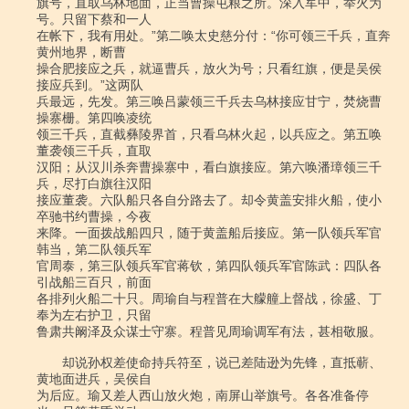
旗号，直取乌林地面，正当曹操屯粮之所。深入军中，举火为
号。只留下蔡和一人

在帐下，我有用处。”第二唤太史慈分付：“你可领三千兵，直奔
黄州地界，断曹

操合肥接应之兵，就逼曹兵，放火为号；只看红旗，便是吴侯
接应兵到。”这两队

兵最远，先发。第三唤吕蒙领三千兵去乌林接应甘宁，焚烧曹
操寨栅。第四唤凌统

领三千兵，直截彝陵界首，只看乌林火起，以兵应之。第五唤
董袭领三千兵，直取

汉阳；从汉川杀奔曹操寨中，看白旗接应。第六唤潘璋领三千
兵，尽打白旗往汉阳

接应董袭。六队船只各自分路去了。却令黄盖安排火船，使小
卒驰书约曹操，今夜

来降。一面拨战船四只，随于黄盖船后接应。第一队领兵军官
韩当，第二队领兵军

官周泰，第三队领兵军官蒋钦，第四队领兵军官陈武：四队各
引战船三百只，前面

各排列火船二十只。周瑜自与程普在大艨艟上督战，徐盛、丁
奉为左右护卫，只留

鲁肃共阚泽及众谋士守寨。程普见周瑜调军有法，甚相敬服。

　　却说孙权差使命持兵符至，说已差陆逊为先锋，直抵蕲、
黄地面进兵，吴侯自

为后应。瑜又差人西山放火炮，南屏山举旗号。各各准备停