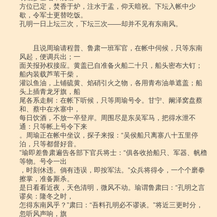
方位已定，焚香于炉，注水于盂，仰天暗祝。下坛入帐中少
歇，令军士更替吃饭。

孔明一日上坛三次，下坛三次――却并不见有东南风。

　　且说周瑜请程普、鲁肃一班军官，在帐中伺候，只等东南
风起，便调兵出；一

面关报孙权接应。黄盖已自准备火船二十只，船头密布大钉；
船内装载芦苇干柴，

灌以鱼油，上铺硫黄、焰硝引火之物，各用青布油单遮盖；船
头上插青龙牙旗，船

尾各系走舸：在帐下听候，只等周瑜号令。甘宁、阚泽窝盘蔡
和、蔡中在水寨中，

每日饮酒，不放一卒登岸。周围尽是东吴军马，把得水泄不
通：只等帐上号令下来

。周瑜正在帐中坐议，探子来报：“吴侯船只离寨八十五里停
泊，只等都督好音。

”瑜即差鲁肃遍告各部下官兵将士：“俱各收拾船只、军器、帆橹
等物。号令一出

，时刻休违。倘有违误，即按军法。”众兵将得令，一个个磨拳
擦掌，准备厮杀。

是日看看近夜，天色清明，微风不动。瑜谓鲁肃曰：“孔明之言
谬矣：隆冬之时，

怎得东南风乎？”肃曰：“吾料孔明必不谬谈。”将近三更时分，
忽听风声响，旗
