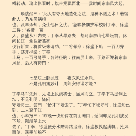
幡转动。瑜出帐看时，旗带竟飘西北――霎时间东南风大起。

　　瑜骇然曰：“此人有夺天地造化之法、鬼神不测之术！若留
此人，乃东吴祸根

也。及早杀却，免生他日之忧。”急唤帐前护军校尉丁奉、徐盛
二将：“各带一百

人。徐盛从江内去，丁奉从旱路去，都到南屏山七星坛前。休
问长短，拿住诸葛亮

便行斩首，将首级来请功。”二将领命：徐盛下船，一百刀斧
手，荡开棹桨；丁奉

上马，一百弓弩手，各跨征驹：往南屏山来。于路正迎着东南
风起。后人有诗曰：

　　　　七星坛上卧龙登，一夜东风江水腾。

　　　　不是孔明施妙计，周郎安得逞才能？

丁奉马军先到，见坛上执旗将士，当风而立。丁奉下马提剑上
坛，不见孔明，慌问

守坛将士。答曰：“恰才下坛去了。”丁奉忙下坛寻时，徐盛船已
到。二人聚于江

边。小卒报曰：“昨晚一快船停在前面滩口，适间却见孔明披发
下船。那船望上水

去了。”丁奉、徐盛便分水陆两路追袭。徐盛教拽起满帆，抢风
而使。遥望前船不
