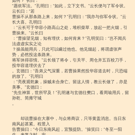
如何？”长曰：

“愿依军法。”孔明曰：“如此，立下文书。”云长便与了军令状。
云长曰：“若

曹操不从那条路上来，如何？”孔明曰：“我亦与你军令状。”云
长大喜。孔明曰

：“云长可于华容小路高山之处，堆积柴草，放起一把火烟，引
曹操来。”云长曰

：“曹操望见烟，知有埋伏，如何肯来？”孔明笑曰：“岂不闻兵
法虚虚实实之论

？操虽能用兵，只此可以瞒过他也。他见烟起，将谓虚张声
势，必然投这条路来。

将军休得容情。”云长领了将令，引关平、周仓并五百校刀手，
投华容道埋伏去了

。玄德曰：“吾弟义气深重，若曹操果然投华容道去时，只恐端
的放了。”孔明曰

：“亮夜观乾象，操贼未合身亡。留这人情，教云长做了，亦是
美事。”玄德曰：

“先生神算，世所罕及！”孔明遂与玄德往樊口，看周瑜用兵，留
孙乾、简雍守城

。

　　却说曹操在大寨中，与众将商议，只等黄盖消息。当日东
南风起甚紧。程昱入

告曹操曰：“今日东南风起，宜预提防。”操笑曰：“冬至一阳
生，来复之时，安
