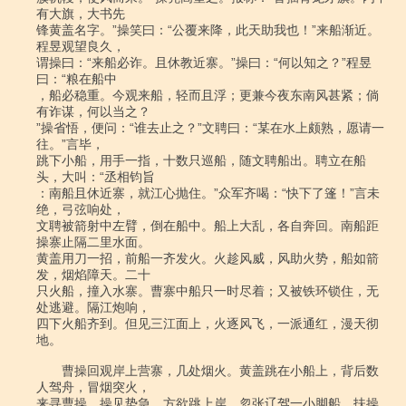
有大旗，大书先

锋黄盖名字。”操笑曰：“公覆来降，此天助我也！”来船渐近。
程昱观望良久，

谓操曰：“来船必诈。且休教近寨。”操曰：“何以知之？”程昱
曰：“粮在船中

，船必稳重。今观来船，轻而且浮；更兼今夜东南风甚紧；倘
有诈谋，何以当之？

”操省悟，便问：“谁去止之？”文聘曰：“某在水上颇熟，愿请一
往。”言毕，

跳下小船，用手一指，十数只巡船，随文聘船出。聘立在船
头，大叫：“丞相钧旨

：南船且休近寨，就江心抛住。”众军齐喝：“快下了篷！”言未
绝，弓弦响处，

文聘被箭射中左臂，倒在船中。船上大乱，各自奔回。南船距
操寨止隔二里水面。

黄盖用刀一招，前船一齐发火。火趁风威，风助火势，船如箭
发，烟焰障天。二十

只火船，撞入水寨。曹寨中船只一时尽着；又被铁环锁住，无
处逃避。隔江炮响，

四下火船齐到。但见三江面上，火逐风飞，一派通红，漫天彻
地。

　　曹操回观岸上营寨，几处烟火。黄盖跳在小船上，背后数
人驾舟，冒烟突火，

来寻曹操。操见势急，方欲跳上岸，忽张辽驾一小脚船，扶操