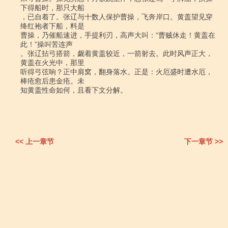
下得船时，那只大船

，已自着了。张辽与十数人保护曹操，飞奔岸口。黄盖望见穿
绛红袍者下船，料是

曹操，乃催船速进，手提利刃，高声大叫：“曹贼休走！黄盖在
此！”操叫苦连声

。张辽拈弓搭箭，觑着黄盖较近，一箭射去。此时风声正大，
黄盖在火光中，那里

听得弓弦响？正中肩窝，翻身落水。正是：火厄盛时遭水厄，
棒疮愈后患金疮。未

知黄盖性命如何，且看下文分解。

<< 上一章节
下一章节 >>