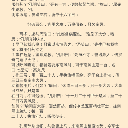
服何药？”孔明笑曰：“亮有一方，便教都督气顺。”瑜曰：“愿先
生赐教。”孔

明索纸笔，屏退左右，密书十六字曰：

　　　　欲破曹公，宜用火攻；万事俱备，只欠东风。

　　写毕，递与周瑜曰：“此都督病源也。”瑜见了大惊，暗
思：“孔明真神人也

！早已知我心事！只索以实情告之。”乃笑曰：“先生已知我病
源，将用何药治之

？事在危急，望即赐教。”孔明曰：“亮虽不才，曾遇异人，传授
奇门遁甲天书，

可以呼风唤雨。都督若要东南风时，可于南屏山建一台，名
曰‘七星坛’：高九尺

，作三层，用一百二十人，手执旗幡围绕。亮于台上作法，借
三日三夜东南大风，

助都督用兵，何如？”瑜曰：“休道三日三夜，只一夜大风，大事
可成矣。只是事

在目前，不可迟缓。”孔明曰：“十一月二十日甲子祭风，至二十
二日丙寅风息，

如何？”瑜闻言大喜，矍然而起。便传令差五百精壮军士，往南
屏山筑坛；拨一百

二十人，执旗守坛，听候使令。

　　孔明辞别出帐，与鲁肃上马，来南屏山相度地势，令军士