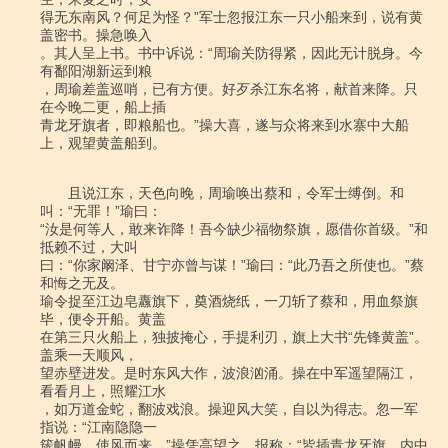
得无东南风？何足为怪？”军士忽报江东一只小船来到，说有黄
盖密书。操急唤入

。其人呈上书。书中诉说：“周瑜关防得紧，因此无计脱身。今
有鄱阳湖新运到粮

，周瑜差盖巡哨，已有方便。好歹杀江东名将，献首来降。只
在今晚二更，船上插

青龙牙旗者，即粮船也。”操大喜，遂与众将来到水寨中大船
上，观望黄盖船到。

　　且说江东，天色向晚，周瑜唤出蔡和，令军士缚倒。和
叫：“无罪！”瑜曰：

“汝是何等人，敢来诈降！吾今缺少福物祭旗，愿借你首级。”和
抵赖不过，大叫

曰：“你家阚泽、甘宁亦曾与谋！”瑜曰：“此乃吾之所使也。”蔡
和悔之无及。

瑜令捉至江边皂纛旗下，奠酒烧纸，一刀斩了蔡和，用血祭旗
毕，便令开船。黄盖

在第三只火船上，独披掩心，手提利刃，旗上大书“先锋黄盖”。
盖乘一天顺风，

望赤壁进发。是时东风大作，波浪汹涌。操在中军遥望隔江，
看看月上，照耀江水

，如万道金蛇，翻波戏浪。操迎风大笑，自以为得志。忽一军
指说：“江南隐隐一

簇帆幔，使风而来。”操凭高望之。报称：“皆插青龙牙旗。内中