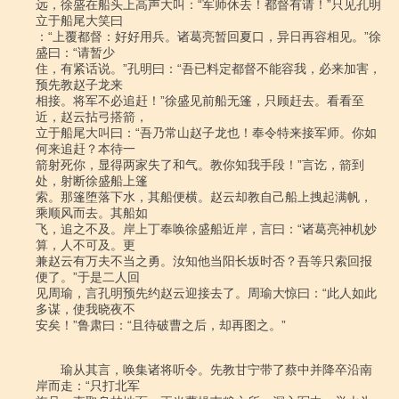
远，徐盛在船头上高声大叫：“军师休去！都督有请！”只见孔明
立于船尾大笑曰

：“上覆都督：好好用兵。诸葛亮暂回夏口，异日再容相见。”徐
盛曰：“请暂少

住，有紧话说。”孔明曰：“吾已料定都督不能容我，必来加害，
预先教赵子龙来

相接。将军不必追赶！”徐盛见前船无篷，只顾赶去。看看至
近，赵云拈弓搭箭，

立于船尾大叫曰：“吾乃常山赵子龙也！奉令特来接军师。你如
何来追赶？本待一

箭射死你，显得两家失了和气。教你知我手段！”言讫，箭到
处，射断徐盛船上篷

索。那篷堕落下水，其船便横。赵云却教自己船上拽起满帆，
乘顺风而去。其船如

飞，追之不及。岸上丁奉唤徐盛船近岸，言曰：“诸葛亮神机妙
算，人不可及。更

兼赵云有万夫不当之勇。汝知他当阳长坂时否？吾等只索回报
便了。”于是二人回

见周瑜，言孔明预先约赵云迎接去了。周瑜大惊曰：“此人如此
多谋，使我晓夜不

安矣！”鲁肃曰：“且待破曹之后，却再图之。”

　　瑜从其言，唤集诸将听令。先教甘宁带了蔡中并降卒沿南
岸而走：“只打北军
