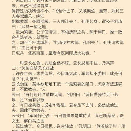
。来日雨过，必然来埋锅造饭。只看烟起，便就山边放起火
来。虽然不捉得曹操，

翼德这场功料也不小。”飞领计去了。又唤糜竺、糜芳、刘封三
人各驾船只，绕江

剿擒败军，夺取器械。三人领计去了。孔明起身，谓公子刘琦
曰：“武昌一望之地

，最为紧要。公子便请回，率领所部之兵，陈于岸口。操一败
必有逃者来，就而擒

之，却不可轻离城郭。”刘琦便辞玄德、孔明去了。孔明谓玄德
曰：“主公可于樊

口屯兵，凭高而望，坐看今夜周郎成大功也。”

　　时云长在侧，孔明全然不睬。云长忍耐不住，乃高声
曰：“关某自随兄长征战

，许多年来，未尝落后。今日逢大敌，军师却不委用，此是何
意？”孔明笑曰：“

云长勿怪！某本欲烦足下把一个最紧要的隘口，怎奈有些违碍
处，不敢教去。”云

长曰：“有何违碍？请即见谕。”孔明曰：“昔日曹操待足下甚
厚，足下当有以报

之。今日操兵败，必走华容道。若令足下去时，必然放他过
去。因此不敢教去。”

云长曰：“军师好心多！当日曹操果是重待某，某已斩颜良，诛
文丑，解白马之围

，报过他了。今日撞见，岂肯轻放！”孔明曰：“倘若放了时，却