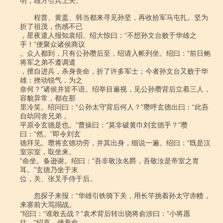
明，雄方引兵上关。

　　程普、黄盖、韩当都来寻见孙坚，再收拾军马屯扎。坚为
折了祖茂，伤感不已

，星夜遣人报知袁绍。绍大惊曰：“不想孙文台败于华雄之
手！”便聚众诸侯商议

。众人都到，只有公孙瓒后至，绍请入帐列坐。绍曰：“前日鲍
将军之弟不遵调遣

，擅自进兵，杀身丧命，折了许多军士；今者孙文台又败于华
雄：挫动锐气，为之

奈何？”诸侯并皆不语。绍举目遍视，见公孙瓒背后立着三人，
容貌异常，都在那

里冷笑。绍问曰：“公孙太守背后何人？”瓒呼玄德出曰：“此吾
自幼同舍兄弟，

平原令玄德是也。”曹操曰：“莫非破黄巾刘玄德乎？”瓒
曰：“然。”即令刘玄

德拜见。瓒将玄德功劳，并其出身，细说一遍。绍曰：“既是汉
室宗室，取坐来。

”命坐。备逊谢。绍曰：“吾非敬汝名爵，吾敬汝是帝室之胄
耳。”玄德乃坐于末

位，关、张叉手侍于后。

　　忽探子来报：“华雄引铁骑下关，用长竿挑着孙太守赤帻，
来寨前大骂搦战。

”绍曰：“谁敢去战？”袁术背后转出骁将俞涉曰：“小将愿
往。”绍喜，便着俞
