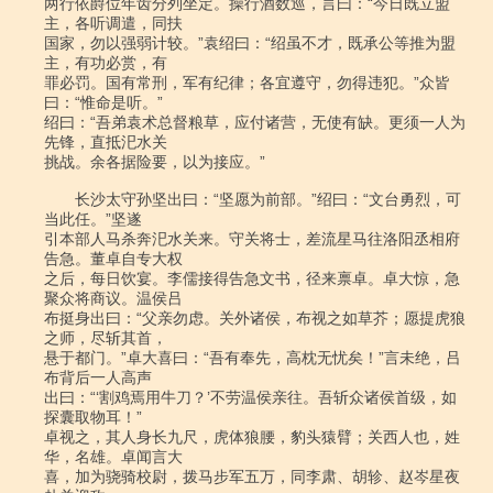
两行依爵位年齿分列坐定。操行酒数巡，言曰：“今日既立盟
主，各听调遣，同扶

国家，勿以强弱计较。”袁绍曰：“绍虽不才，既承公等推为盟
主，有功必赏，有

罪必罚。国有常刑，军有纪律；各宜遵守，勿得违犯。”众皆
曰：“惟命是听。”

绍曰：“吾弟袁术总督粮草，应付诸营，无使有缺。更须一人为
先锋，直抵汜水关

挑战。余各据险要，以为接应。”

　　长沙太守孙坚出曰：“坚愿为前部。”绍曰：“文台勇烈，可
当此任。”坚遂

引本部人马杀奔汜水关来。守关将士，差流星马往洛阳丞相府
告急。董卓自专大权

之后，每日饮宴。李儒接得告急文书，径来禀卓。卓大惊，急
聚众将商议。温侯吕

布挺身出曰：“父亲勿虑。关外诸侯，布视之如草芥；愿提虎狼
之师，尽斩其首，

悬于都门。”卓大喜曰：“吾有奉先，高枕无忧矣！”言未绝，吕
布背后一人高声

出曰：“‘割鸡焉用牛刀？’不劳温侯亲往。吾斩众诸侯首级，如
探囊取物耳！”

卓视之，其人身长九尺，虎体狼腰，豹头猿臂；关西人也，姓
华，名雄。卓闻言大

喜，加为骁骑校尉，拨马步军五万，同李肃、胡轸、赵岑星夜