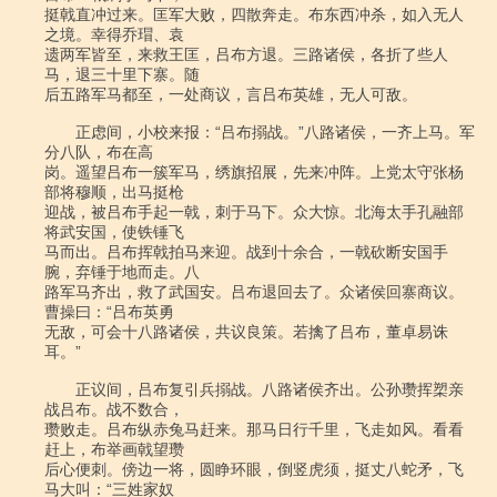
挺戟直冲过来。匡军大败，四散奔走。布东西冲杀，如入无人
之境。幸得乔瑁、袁

遗两军皆至，来救王匡，吕布方退。三路诸侯，各折了些人
马，退三十里下寨。随

后五路军马都至，一处商议，言吕布英雄，无人可敌。

　　正虑间，小校来报：“吕布搦战。”八路诸侯，一齐上马。军
分八队，布在高

岗。遥望吕布一簇军马，绣旗招展，先来冲阵。上党太守张杨
部将穆顺，出马挺枪

迎战，被吕布手起一戟，刺于马下。众大惊。北海太手孔融部
将武安国，使铁锤飞

马而出。吕布挥戟拍马来迎。战到十余合，一戟砍断安国手
腕，弃锤于地而走。八

路军马齐出，救了武国安。吕布退回去了。众诸侯回寨商议。
曹操曰：“吕布英勇

无敌，可会十八路诸侯，共议良策。若擒了吕布，董卓易诛
耳。”

　　正议间，吕布复引兵搦战。八路诸侯齐出。公孙瓒挥槊亲
战吕布。战不数合，

瓒败走。吕布纵赤兔马赶来。那马日行千里，飞走如风。看看
赶上，布举画戟望瓒

后心便刺。傍边一将，圆睁环眼，倒竖虎须，挺丈八蛇矛，飞
马大叫：“三姓家奴
