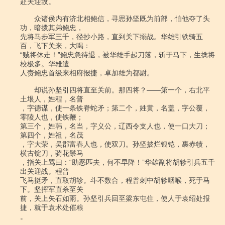
赴关迎敌。

　　众诸侯内有济北相鲍信，寻思孙坚既为前部，怕他夺了头
功，暗拨其弟鲍忠，

先将马步军三千，径抄小路，直到关下搦战。华雄引铁骑五
百，飞下关来，大喝：

“贼将休走！”鲍忠急待退，被华雄手起刀落，斩于马下，生擒将
校极多。华雄遣

人赍鲍忠首级来相府报捷，卓加雄为都尉。

　　却说孙坚引四将直至关前。那四将？――第一个，右北平
土垠人，姓程，名普

，字德谋，使一条铁脊蛇矛；第二个，姓黄，名盖，字公覆，
零陵人也，使铁鞭；

第三个，姓韩，名当，字义公，辽西令支人也，使一口大刀；
第四个，姓祖，名茂

，字大荣，吴郡富春人也，使双刀。孙坚披烂银铠，裹赤帻，
横古锭刀，骑花鬃马

，指关上骂曰：“助恶匹夫，何不早降！”华雄副将胡轸引兵五千
出关迎战。程普

飞马挺矛，直取胡轸。斗不数合，程普刺中胡轸咽喉，死于马
下。坚挥军直杀至关

前，关上矢石如雨。孙坚引兵回至梁东屯住，使人于袁绍处报
捷，就于袁术处催粮

。
