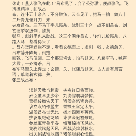
休走！燕人张飞在此！”吕布见了，弃了公孙瓒，便战张飞。飞
抖擞精神，酣战吕

布。连斗五十余合，不分胜负。云长见了，把马一拍，舞八十
二斤青龙偃月刀，来

夹攻吕布。三匹马丁字儿厮杀。战到三十合，战不倒吕布。刘
玄德掣双股剑，骤黄

鬃马，刺斜里也来助战。这三个围住吕布，转灯儿般厮杀。八
路人马，都看得呆了

。吕布架隔遮拦不定，看着玄德面上，虚刺一戟，玄德急闪。
吕布荡开阵角，倒拖

画戟，飞马便回。三个那里肯舍，拍马赶来。八路军马，喊声
大震，一齐掩杀。吕

布军马望关上奔走；玄德、关、张随后赶来。古人曾有篇言
语，单道着玄德、关、

张三战吕布：

　　　　汉朝天数当桓帝，炎炎红日将西倾。

　　　　奸臣董卓废少帝，刘协懦弱魂梦惊。

　　　　曹操传檄告天下，诸侯奋怒皆兴兵。

　　　　议立袁绍作盟主，誓扶王室定太平。

　　　　温侯吕布世无比，雄才四海夸英伟。

　　　　护躯银铠砌龙鳞，束发金冠簪雉尾。

　　　　参差宝带兽平吞，错落锦袍飞凤起。

　　　　龙驹跳踏起天风，画戟荧煌射秋水。

　　　　出关搦战谁敢挡？诸侯胆裂心惶惶。
