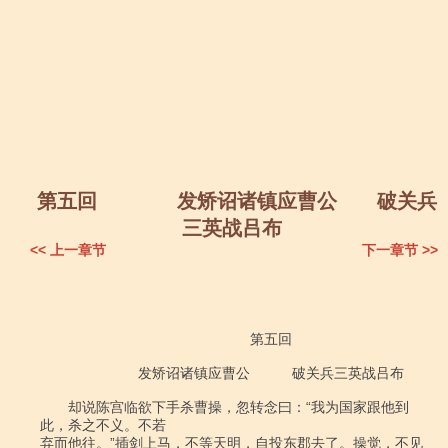
第五回 发矫诏诸镇应曹公 破关兵
三英战吕布
<< 上一章节
下一章节 >>
　　　　　　　　　　　　　　　第五回

　　　　　　　发矫诏诸镇应曹公　　　破关兵三英战吕布

　　却说陈宫临欲下手杀曹操，忽转念曰：“我为国家跟他到
此，杀之不义。不若

弃而他往。”插剑上马，不等天明，自投东郡去了。操觉，不见