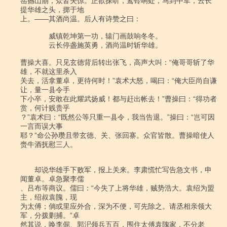
岳撼山崩，众皆失惊。正欲探听，鸾铃响处，马到中军，云长
提华雄之头，掷于地

上。――其酒尚温。后人有诗赞之曰：

　　　　威镇乾坤第一功，辕门画鼓响冬冬。

　　　　云长停盏施英勇，酒尚温时斩华雄。

曹操大喜。只见玄德背后转出张飞，高声大叫：“俺哥哥斩了华
雄，不就这里杀入

关去，活拿董卓，更待何时！”袁术大怒，喝曰：“俺大臣尚自谦
让，量一县令手

下小卒，安敢在此耀武扬威！都与赶出帐去！”曹操曰：“得功者
赏，何计贱贵乎

？”袁术曰：“既然公等只重一县令，我当告退。”操曰：“岂可因
一言而误大事

耶？”命公孙瓒且带玄德、关、张回寨。众官皆散。曹操暗使人
赍牛酒抚慰三人。

　　却说华雄手下败军，报上关来。李肃慌忙写告急文书，申
闻董卓。卓急聚李儒

、吕布等商议。儒曰：“今失了上将华雄，贼势浩大。袁绍为盟
主，绍叔袁隗，现

为太傅；倘或里应外合，深为不便，可先除之。请丞相亲领大
军，分拨剿捕。”卓

然其说，唤李倔、郭汜领兵五百，围住太傅袁隗家，不分老