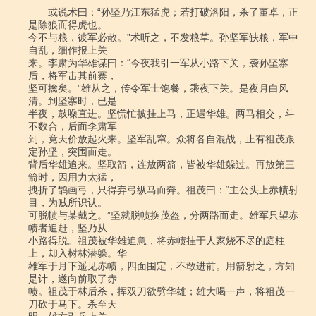
　　或说术曰：“孙坚乃江东猛虎；若打破洛阳，杀了董卓，正
是除狼而得虎也。

今不与粮，彼军必散。”术听之，不发粮草。孙坚军缺粮，军中
自乱，细作报上关

来。李肃为华雄谋曰：“今夜我引一军从小路下关，袭孙坚寨
后，将军击其前寨，

坚可擒矣。”雄从之，传令军士饱餐，乘夜下关。是夜月白风
清。到坚寨时，已是

半夜，鼓噪直进。坚慌忙披挂上马，正遇华雄。两马相交，斗
不数合，后面李肃军

到，竟天价放起火来。坚军乱窜。众将各自混战，止有祖茂跟
定孙坚，突围而走。

背后华雄追来。坚取箭，连放两箭，皆被华雄躲过。再放第三
箭时，因用力太猛，

拽折了鹊画弓，只得弃弓纵马而奔。祖茂曰：“主公头上赤帻射
目，为贼所识认。

可脱帻与某戴之。”坚就脱帻换茂盔，分两路而走。雄军只望赤
帻者追赶，坚乃从

小路得脱。祖茂被华雄追急，将赤帻挂于人家烧不尽的庭柱
上，却入树林潜躲。华

雄军于月下遥见赤帻，四面围定，不敢进前。用箭射之，方知
是计，遂向前取了赤

帻。祖茂于林后杀，挥双刀欲劈华雄；雄大喝一声，将祖茂一
刀砍于马下。杀至天
