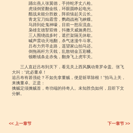
　　　　踊出燕人张翼德，手持蛇矛丈八枪。

　　　　虎须倒竖翻金线，环眼圆睁起电光。

　　　　酣战未能分胜败，阵前恼起关云长。

　　　　青龙宝刀灿霜雪，鹦鹉战袍飞峡蝶。

　　　　马蹄到处鬼神嚎，目前一怒应流血。

　　　　枭雄玄德掣双锋，抖擞天威施勇烈。

　　　　三人围绕战多时，遮拦架隔无休歇。

　　　　喊声震动天地翻，杀气迷漫牛斗寒。

　　　　吕布力穷寻走路，遥望家山拍马还。

　　　　倒拖画杆方天戟，乱散销金五彩幡。

　　　　顿断绒条走赤兔，翻身飞上虎牢关。

　　三人直赶吕布到关下，看见关上西风飘动青罗伞盖。张飞
大叫：“此必董卓！

追吕布有甚强处？不如先拿董贼，便是斩草除根！”拍马上关，
来擒董卓。正是：

擒贼定须擒贼首，奇功端的待奇人。未知胜负如何，且听下文
分解。

<< 上一章节
下一章节 >>