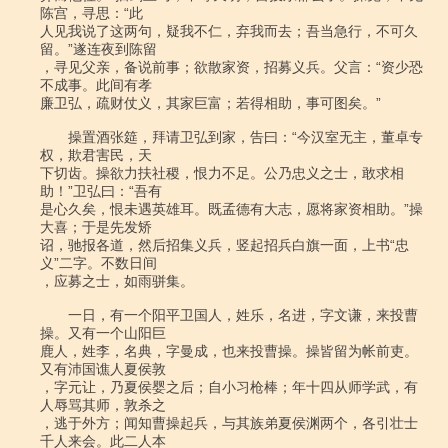
陈宫，寻思：“此

人见我说了这两句，疑我不仁，弃我而去；吾当急行，不可久
留。”遂连夜到陈留

，寻见父亲，备说前事；欲散家资，招募义兵。父言：“资少恐
不成事。此间有孝

廉卫弘，疏财仗义，其家巨富；若得相助，事可图矣。”

　　操置酒张筵，拜请卫弘到家，告曰：“今汉室无主，董卓专
权，欺君害民，天

下切齿。操欲力扶社稷，恨力不足。公乃忠义之士，敢求相
助！”卫弘曰：“吾有

是心久矣，恨未遇英雄耳。既孟德有大志，愿将家资相助。”操
大喜；于是先发矫

诏，驰报各道，然后招集义兵，竖起招兵白旗一面，上书“忠
义”二字。不数日间

，应募之士，如雨骈集。

　　一日，有一个阳平卫国人，姓乐，名进，字文谦，来投曹
操。又有一个山阳巨

鹿人，姓李，名典，字曼成，也来投曹操。操皆留为帐前吏。
又有沛国谯人夏侯敦

，字元让，乃夏侯婴之后；自小习枪棒；年十四从师学武，有
人辱骂其师，敦杀之

，逃于外方；闻知曹操起兵，与其族弟夏侯渊两个，各引壮士
千人来会。此二人本
