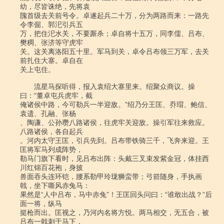
幼，尽皆诛绝，先将袁

隗首级去关前号令。卓遂起兵二十万，分为两路而来：一路先
令李倔、郭汜引兵五

万，把住汜水关，不要厮杀；卓自将十五万，同李儒、吕布、
樊稠、张济等守虎牢

关。这关离洛阳五十里。军马到关，卓令吕布领三万军，去关
前扎住大寨。卓自在

关上屯住。

　　流星马探听得，报入袁绍大寨里来。绍聚众商议。操
曰：“董卓屯兵虎牢，截

俺诸侯中路，今可勒兵一半迎敌。”绍乃分王匡、乔瑁、鲍信、
袁遗、孔融、张杨

、陶谦、公孙瓒八路诸侯，往虎牢关迎敌。操引军往来救应。
八路诸侯，各自起兵

。河内太守王匡，引兵先到。吕布带铁骑三千，飞奔来迎。王
匡将军马列成阵势，

勒马门旗下看时，见吕布出阵：头戴三叉束发紫金冠，体挂西
川红锦百花袍，身披

兽面吞头连环铠，腰系勒甲玲珑狮蛮带；弓箭随身，手执画
戟，坐下嘶风赤兔马：

果然是“人中吕布，马中赤兔”！王匡回头问曰：“谁敢出战？”后
面一将，纵马

挺枪而出。匡视之，乃河内名将方悦。两马相交，无五合，被
吕布一戟刺于马下，
