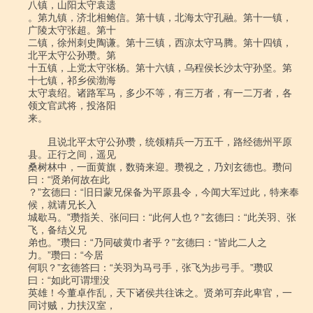
八镇，山阳太守袁遗

。第九镇，济北相鲍信。第十镇，北海太守孔融。第十一镇，
广陵太守张超。第十

二镇，徐州刺史陶谦。第十三镇，西凉太守马腾。第十四镇，
北平太守公孙瓒。第

十五镇，上党太守张杨。第十六镇，乌程侯长沙太守孙坚。第
十七镇，祁乡侯渤海

太守袁绍。诸路军马，多少不等，有三万者，有一二万者，各
领文官武将，投洛阳

来。

　　且说北平太守公孙瓒，统领精兵一万五千，路经德州平原
县。正行之间，遥见

桑树林中，一面黄旗，数骑来迎。瓒视之，乃刘玄德也。瓒问
曰：“贤弟何故在此

？”玄德曰：“旧日蒙兄保备为平原县令，今闻大军过此，特来奉
候，就请兄长入

城歇马。”瓒指关、张问曰：“此何人也？”玄德曰：“此关羽、张
飞，备结义兄

弟也。”瓒曰：“乃同破黄巾者乎？”玄德曰：“皆此二人之
力。”瓒曰：“今居

何职？”玄德答曰：“关羽为马弓手，张飞为步弓手。”瓒叹
曰：“如此可谓埋没

英雄！今董卓作乱，天下诸侯共往诛之。贤弟可弃此卑官，一
同讨贼，力扶汉室，
