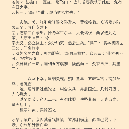
若何？”玄德曰：“愿往。”张飞曰：“当时若容我杀了此贼，免有
今日之事。”

云长曰：“事已至此，即当收拾前去。”

　　玄德、关、张引数骑跟公孙瓒来，曹操接着。众诸侯亦陆
续皆至，各自安营下

寨，连接二百余里。操乃宰牛杀马，大会诸侯，商议进兵之
策。太守王匡曰：“今

奉大义，必立盟主；众听约束，然后进兵。”操曰：“袁本初四世
三公，门多故吏

，汉朝名将之裔，可为盟主。”绍再三推辞。众皆曰：“非本初不
可。”绍方应允

。次日筑台三层，遍列五方旗帜，慨然而上，焚香再拜。其盟
曰：

　　　　汉室不幸，皇纲失统。贼臣董卓，乘衅纵害，祸加至
尊，虐流百

　　姓。绍等惧社稷沦丧，纠合义兵，并赴国难。凡我同盟，
齐心戮力，

　　以至臣节，必无二志。有渝此盟，俾坠其命，无克遗育。
皇天后土，

　　祖宗明灵，实皆鉴之！

读毕，歃血。众因其辞气慷慨，皆涕泗横流。歃血已罢，下
坛。众扶绍升帐而坐，
