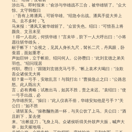
涉出马。即时报来：“俞涉与华雄战不三合，被华雄斩了。”众大
惊。太守韩馥曰

：“吾有上将潘凤，可斩华雄。”绍急令出战。潘凤手提大斧上
马。去不多时，飞

马来报：“潘凤又被华雄斩了。”众皆失色。绍曰：“可惜吾上将
颜良、文丑未至

！得一人在此，何惧华雄！”言未毕，阶下一人大呼出曰：“小将
愿往斩华雄头，

献于帐下！”众视之，见其人身长九尺，髯长二尺，丹凤眼，卧
蚕眉，面如重枣，

声如巨钟，立于帐前。绍问何人。公孙瓒曰：“此刘玄德之弟关
羽也。”绍问现居

何职。瓒曰：“跟随刘玄德充马弓手。”帐上袁术大喝曰：“汝欺
吾众诸侯无大将

耶？量一弓手，安敢乱言！与我打出！”曹操急止之曰：“公路息
怒。此人既出大

言，必有勇略；试教出马，如其不胜，责之未迟。”袁绍曰：“使
一弓手出战，必

为华雄所笑。”操曰：“此人仪表不俗，华雄安知他是弓手？”关
公曰：“如不胜

，请斩某头。”操教酾热酒一杯，与关公饮了上马。关公曰：“酒
且斟下，某去便

来。”出帐提刀，飞身上马。众诸侯听得关外鼓声大振，喊声大
举，如天摧地塌，
