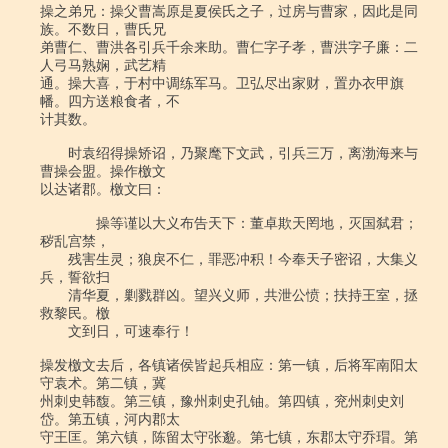
操之弟兄：操父曹嵩原是夏侯氏之子，过房与曹家，因此是同
族。不数日，曹氏兄

弟曹仁、曹洪各引兵千余来助。曹仁字子孝，曹洪字子廉：二
人弓马熟娴，武艺精

通。操大喜，于村中调练军马。卫弘尽出家财，置办衣甲旗
幡。四方送粮食者，不

计其数。

　　时袁绍得操矫诏，乃聚麾下文武，引兵三万，离渤海来与
曹操会盟。操作檄文

以达诸郡。檄文曰：

　　　　操等谨以大义布告天下：董卓欺天罔地，灭国弑君；
秽乱宫禁，

　　残害生灵；狼戾不仁，罪恶冲积！今奉天子密诏，大集义
兵，誓欲扫

　　清华夏，剿戮群凶。望兴义师，共泄公愤；扶持王室，拯
救黎民。檄

　　文到日，可速奉行！

操发檄文去后，各镇诸侯皆起兵相应：第一镇，后将军南阳太
守袁术。第二镇，冀

州刺史韩馥。第三镇，豫州刺史孔铀。第四镇，兖州刺史刘
岱。第五镇，河内郡太

守王匡。第六镇，陈留太守张邈。第七镇，东郡太守乔瑁。第