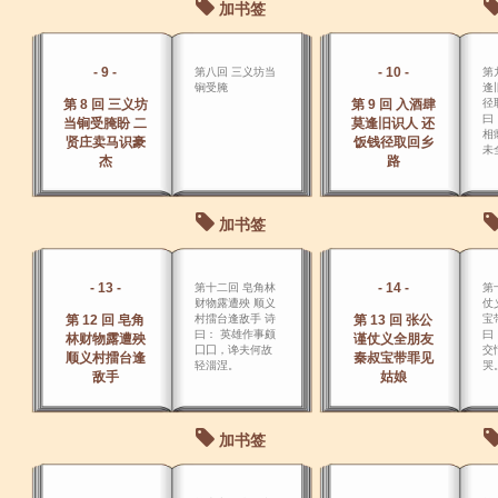
加书签
- 9 -
- 10 -
第八回 三义坊当
第
锏受腌
逢
第 8 回 三义坊
第 9 回 入酒肆
径
曰
当锏受腌盼 二
莫逢旧识人 还
相
贤庄卖马识豪
饭钱径取回乡
未
杰
路
加书签
- 13 -
- 14 -
第十二回 皂角林
第
财物露遭殃 顺义
仗
第 12 回 皂角
村擂台逢敌手 诗
第 13 回 张公
宝
曰： 英雄作事颇
曰
林财物露遭殃
谨仗义全朋友
囗囗，谗夫何故
交
顺义村擂台逢
秦叔宝带罪见
轻淄涅。
哭
敌手
姑娘
加书签