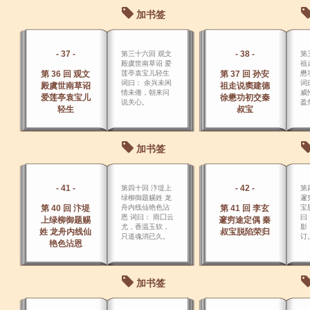
加书签
- 37 -
- 38 -
第三十六回 观文
第
殿虞世南草诏 爱
祖
第 36 回 观文
莲亭袁宝儿轻生
第 37 回 孙安
懋
词曰： 余兴未闲
词
殿虞世南草诏
祖走说窦建德
情未倦，朝来问
威
爱莲亭袁宝儿
徐懋功初交秦
说关心。
盈
轻生
叔宝
加书签
- 41 -
- 42 -
第四十回 汴堤上
第
绿柳御题赐姓 龙
邃
第 40 回 汴堤
舟内线仙艳色沾
第 41 回 李玄
宝
恩 词曰： 雨囗云
曰
上绿柳御题赐
邃穷途定偶 秦
尤，香温玉软，
影
姓 龙舟内线仙
叔宝脱陷荣归
只道魂消已久。
订
艳色沾恩
加书签